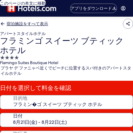
このページの本文に移動
アプリをダウンロード
宿泊施設をすべて表示
アパートスタイルホテル
フラミンゴ スイーツ ブティック
ホテル
4.0
Flamingo Suites Boutique Hotel
つ
プラヤ デ ファニャベ近くでビーチに位置するスパ付きのアパートスタ
星
イルホテル
宿
泊
日付を選択して料金を確認
施
設
目的地
日付