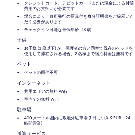
クレジットカード、デビットカードまたは現金による付随
費用のお支払いが必要です
場合により、政府発行の写真付き身分証明書をご提示いた
だく必要があります
チェックイン可能な最低年齢 : 18 歳
子供
お子様 (3 歳以下) が、保護者の方と同室で既存のベッドを
使用して滞在される場合、2 名様まで宿泊料金は無料です
ペット
ペットの同伴不可
インターネット
共用エリアの無料 WiFi
室内での無料 WiFi
駐車場
400 メートル圏内に敷地外駐車場 (1 日につき 9 EUR、24
時間営業)
送迎サービス