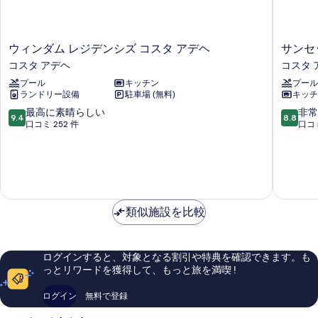
ウ
サ
ウィンダム レジデンシズ コスタ アデヘ
サンセ
ィ
ン
コスタ アデヘ
コスタ 
ン
セ
プール
キッチン
プール
ダ
ッ
ランドリー設備
駐車場 (無料)
キッチ
ム
ト
レ
ベ
10
10
最高に素晴らしい
非常
9.4
8.8
ジ
イ
段
段
口コミ 252 件
口コミ
デ
ク
階
階
ン
ラ
中
中
シ
ブ
9.4、
8.8、
ズ
コ
最
非
コ
ス
高
常
ス
タ
に
に
類似施設を比較
タ
ア
素
良
ア
デ
晴
い、
デ
ヘ
ら
口
ヘ
し
コ
ログインすると、対象となる割引や特典を確認できます。も
コ
い、
ミ
っとリワードを獲得して、もっと旅を満喫 !
ス
口
1,139
タ
コ
件
ログイン
無料で登録
ア
ミ
件
デ
252
の