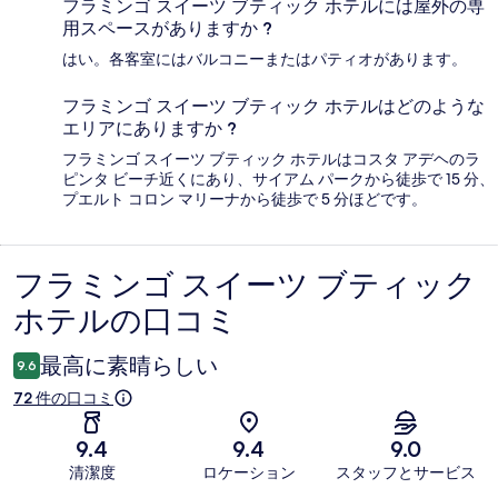
フラミンゴ スイーツ ブティック ホテルには屋外の専
用スペースがありますか ?
はい。各客室にはバルコニーまたはパティオがあります。
フラミンゴ スイーツ ブティック ホテルはどのような
エリアにありますか ?
フラミンゴ スイーツ ブティック ホテルはコスタ アデヘのラ
ピンタ ビーチ近くにあり、サイアム パークから徒歩で 15 分、
プエルト コロン マリーナから徒歩で 5 分ほどです。
フラミンゴ スイーツ ブティック
口
ホテルの口コミ
コ
ミ
最高に素晴らしい
9.6
72 件の口コミ
9.4
9.4
9.0
清潔度
ロケーション
スタッフとサービス