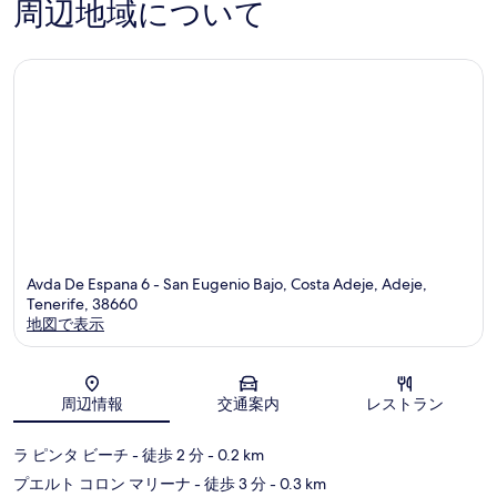
周辺地域について
ヘ
件
口
件
コ
の
ミ
口
コ
ミ
Avda De Espana 6 - San Eugenio Bajo, Costa Adeje, Adeje,
Tenerife, 38660
地図で表示
地図
周辺情報
交通案内
レストラン
ラ ピンタ ビーチ
- 徒歩 2 分
- 0.2 km
プエルト コロン マリーナ
- 徒歩 3 分
- 0.3 km