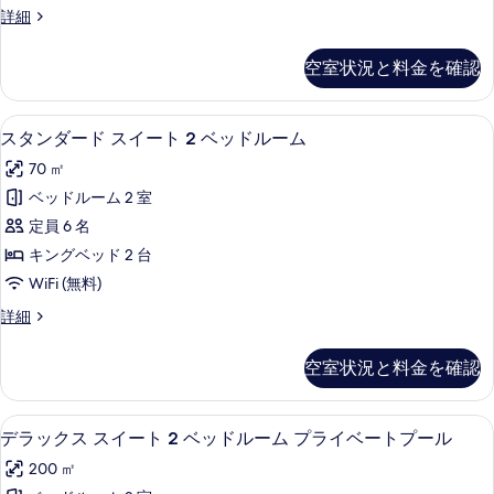
ム
ー
デ
詳細
ー
ム
ラ
の
の
ト
ッ
す
空室状況と料金を確認
詳
ク
1
細
べ
ス
ベ
ス
て
スタンダード スイート 2 ベッドルーム |
ス
16
イ
ッ
スタンダード スイート 2 ベッドルーム
の
タ
ー
ド
70 ㎡
ト
写
ン
ル
1
ベッドルーム 2 室
真
ダ
ベ
ー
定員 6 名
ッ
を
ー
ム
ド
キングベッド 2 台
表
ド
ル
プ
WiFi (無料)
ー
示
ス
ラ
ム
ス
詳細
す
イ
プ
タ
イ
る
ラ
ー
ン
ベ
空室状況と料金を確認
イ
ダ
ト
ベ
ー
ー
2
ー
ド
ト
デラックス スイート 2 ベッドルーム プ
デ
ト
15
ス
ベ
デラックス スイート 2 ベッドルーム プライベートプール
プ
プ
ラ
イ
ッ
200 ㎡
ー
ー
ー
ッ
ル
ト