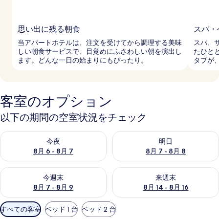
思い出に残る朝食
スパ・
当アパートホテルは、注文を受けてから調理する美味
スパ、
しい朝食サービスで、目覚めにふさわしい朝を演出し
たひと
ます。どんな一日の始まりにもぴったり。
タブが
客室のオプション
以下の期間の空室状況をチェック
今夜 8月 6 - 8月 7 の空室状況をチェック
明日 8月 7 - 8月 8 の空室
今夜
明日
8月 6 - 8月 7
8月 7 - 8月 8
今週末 8月 7 - 8月 9 の空室状況をチェック
来週末 8月 14 - 8月 16 の
今週末
来週末
8月 7 - 8月 9
8月 14 - 8月 16
利
すべての客室
ベッド 1 台
ベッド 2 台
用