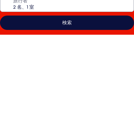
旅行者
検索
フ
ラ
ミ