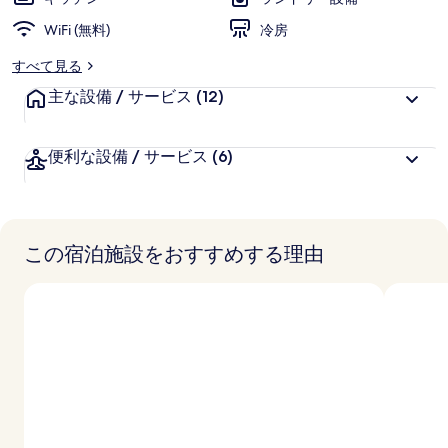
の
写
WiFi (無料)
冷房
真
すべて見る
ギ
主な設備 / サービス
(12)
ャ
便利な設備 / サービス
(6)
ラ
リ
ー
この宿泊施設をおすすめする理由