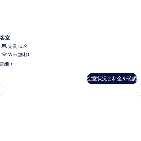
客室
定員 10 名
WiFi (無料)
客
詳細
室
の
空室状況と料金を確認
詳
細