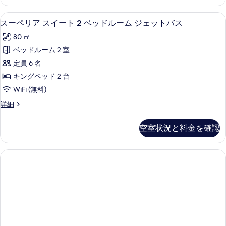
ベ
ー
ス
ッ
ー
イ
ト
スーペリア スイート 2 ベッドルーム ジ
ス
ト
14
ー
ド
スーペリア スイート 2 ベッドルーム ジェットバス
プ
プ
ー
ト
ル
80 ㎡
ー
2
ー
ペ
ル
ー
ベ
ベッドルーム 2 室
ル
リ
の
ッ
ム
定員 6 名
詳
ド
の
ア
細
ジ
ル
キングベッド 2 台
す
ス
ー
ェ
WiFi (無料)
ム
べ
イ
ッ
ジ
ス
詳細
て
ー
ェ
ー
ト
の
ッ
ト
ペ
バ
空室状況と料金を確認
ト
リ
写
2
バ
ス
ア
ベ
真
ス
ス
の
の
イ
ッ
を
す
詳
ー
ド
表
細
ト
べ
ル
2
示
て
ベ
ー
す
ッ
の
ム
る
ド
写
ル