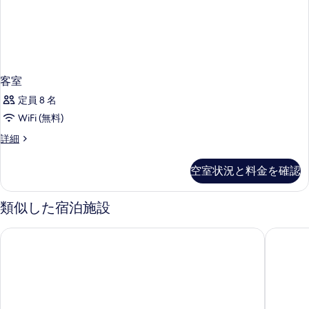
客室
定員 8 名
WiFi (無料)
客
詳細
室
の
空室状況と料金を確認
詳
細
類似した宿泊施設
ウィンダム レジデンシズ コスタ アデヘ
サンセッ