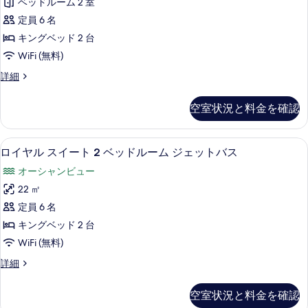
ド
ベッドルーム 2 室
ル
ク
の
2
ル
定員 6 名
詳
ベ
の
ス
細
ー
ッ
キングベッド 2 台
す
ス
ド
ム
WiFi (無料)
ル
べ
イ
の
ー
デ
詳細
て
ー
ム
ラ
す
の
の
ト
ッ
べ
空室状況と料金を確認
詳
ク
写
2
細
て
ス
ベ
真
ス
の
ピロートップベッド、ミニバー、セーフ
ロ
24
イ
ッ
ロイヤル スイート 2 ベッドルーム ジェットバス
を
写
イ
ー
ド
表
オーシャンビュー
ト
真
ヤ
ル
2
示
22 ㎡
を
ル
ベ
ー
す
定員 6 名
ッ
表
ス
ム
る
ド
キングベッド 2 台
示
イ
ル
プ
WiFi (無料)
ー
す
ー
ラ
ム
ロ
詳細
る
ト
プ
イ
イ
ラ
2
ヤ
ベ
空室状況と料金を確認
イ
ル
ベ