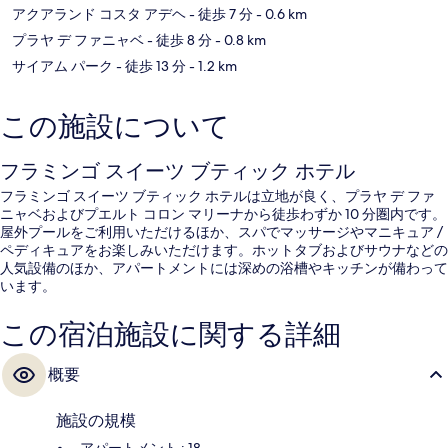
アクアランド コスタ アデヘ
- 徒歩 7 分
- 0.6 km
プラヤ デ ファニャベ
- 徒歩 8 分
- 0.8 km
サイアム パーク
- 徒歩 13 分
- 1.2 km
この施設について
フラミンゴ スイーツ ブティック ホテル
フラミンゴ スイーツ ブティック ホテルは立地が良く、プラヤ デ ファ
ニャベおよびプエルト コロン マリーナから徒歩わずか 10 分圏内です。
屋外プールをご利用いただけるほか、スパでマッサージやマニキュア /
ペディキュアをお楽しみいただけます。ホットタブおよびサウナなどの
人気設備のほか、アパートメントには深めの浴槽やキッチンが備わって
います。
この宿泊施設に関する詳細
概要
施設の規模
アパートメント : 18