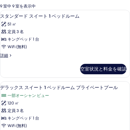
可
9 室中 9 室を表示中
能
スタンダード スイート 1 ベッドルーム |
ス
16
スタンダード スイート 1 ベッドルーム
な
タ
客
51 ㎡
ン
室
定員 3 名
ダ
の
キングベッド 1 台
ー
絞
WiFi (無料)
り
ド
ス
詳細
込
ス
タ
み
イ
ン
条
空室状況と料金を確認
ダ
ー
件
ー
ト
ド
デラックス スイート 1 ベッドルーム プ
デ
17
ス
デラックス スイート 1 ベッドルーム プライベートプール
1
ラ
イ
ベ
一部オーシャン ビュー
ー
ッ
ッ
ト
120 ㎡
ク
1
ド
定員 3 名
ベ
ス
ル
ッ
キングベッド 1 台
ス
ド
ー
WiFi (無料)
ル
イ