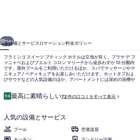
ン
ゴ
ス
イ
前へ
次へ
ー
134+
概要
設備とサービス
ロケーション
料金
ポリシー
ツ
フラミンゴ スイーツ ブティック ホテルは立地が良く、プラヤ デ フ
ブ
ァニャベおよびプエルト コロン マリーナから徒歩わずか 10 分圏内
です。屋外プールをご利用いただけるほか、スパでマッサージやマ
テ
ニキュア / ペディキュアをお楽しみいただけます。ホットタブおよ
ィ
びサウナなどの人気設備のほか、アパートメントには深めの浴槽や
キッチンが備わっています。
ッ
口
最高に素晴らしい
9.6
72 件の口コミをすべて表示
10段階中9.6
ク
コ
ミ
外観
ホ
人気の設備とサービス
テ
ル
プール
空港送迎
キッチン
ランドリー設備