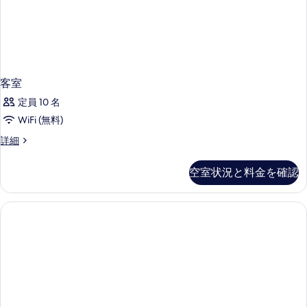
ジ
ー
真
ェ
ム
を
ジ
ッ
表
ェ
ト
ッ
示
ト
バ
す
バ
客室
ス
ス
る
定員 10 名
の
の
詳
WiFi (無料)
す
細
客
詳細
べ
室
て
の
空室状況と料金を確認
の
詳
細
写
真
を
表
示
す
る