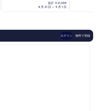
在
非
と
す
中
合計 ￥21,059
台
の
常
て
8 月 31 日 ～ 9 月 1 日
8 
心
仙
る
料
に
も
部
台
金
良
素
市
は
い、
晴
中
￥16,225
口
ら
心
コ
し
部
ミ
い、
ログイン
無料で登録
1,479
口
件
コ
件
ミ
の
1,054
口
件
コ
件
ミ
の
口
コ
ミ