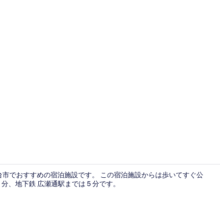
、仙台市でおすすめの宿泊施設です。 この宿泊施設からは歩いてすぐ公
分、地下鉄 広瀬通駅までは 5 分です。
朝食ビュッ