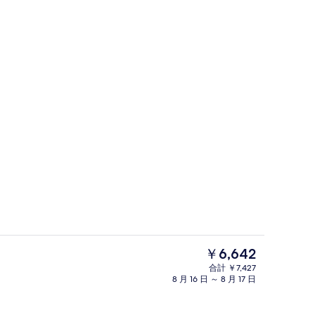
エグゼクティブルーム (メゾネット) 禁煙 | デスク、WiFi (無料)
ロビー
現
￥6,642
在
合計 ￥7,427
の
8 月 16 日 ～ 8 月 17 日
フェ
エグゼ
料
金
は