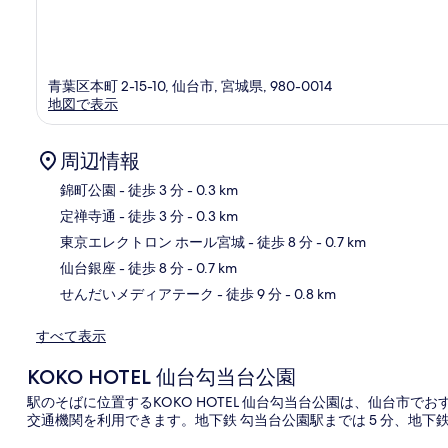
青葉区本町 2-15-10, 仙台市, 宮城県, 980-0014
地図で表示
周辺情報
錦町公園
- 徒歩 3 分
- 0.3 km
定禅寺通
- 徒歩 3 分
- 0.3 km
地
東京エレクトロン ホール宮城
- 徒歩 8 分
- 0.7 km
仙台銀座
- 徒歩 8 分
- 0.7 km
せんだいメディアテーク
- 徒歩 9 分
- 0.8 km
すべて表示
KOKO HOTEL 仙台勾当台公園
駅のそばに位置するKOKO HOTEL 仙台勾当台公園は、仙台市
交通機関を利用できます。地下鉄 勾当台公園駅までは 5 分、地下鉄 