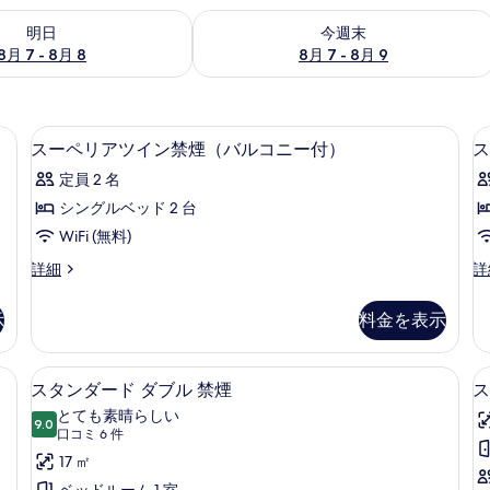
- 8月 8 の空室状況をチェック
今週末 8月 7 - 8月 9 の空室状況をチ
明日
今週末
8月 7 - 8月 8
8月 7 - 8月 9
デスク、WiFi (無料)
ス
1
スーペリアツイン禁煙（バルコニー付）
ス
ー
定員 2 名
ペ
シングルベッド 2 台
リ
WiFi (無料)
ア
ス
ス
詳細
詳
ツ
ー
タ
イ
ペ
ン
示
料金を表示
リ
ダ
ン
ア
ー
禁
ツ
ド
デスク、WiFi (無料)
スタンダード ダブル 禁煙 | デスク、WiF
ス
5
イ
セ
スタンダード ダブル 禁煙
ス
煙
タ
ン
ミ
とても素晴らしい
（バ
禁
9.0
ダ
10 点中 9.0
ン
(口
口コミ 6 件
煙
ブ
ル
コ
ダ
17 ㎡
（バ
ル
コ
ミ
ル
禁
ベッドルーム 1 室