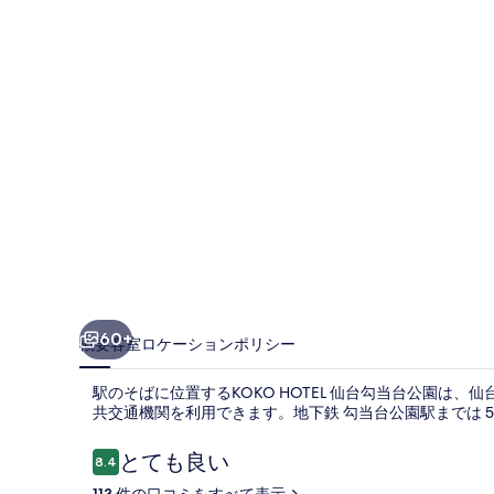
当
台
公
園
の
写
真
ギ
ャ
ラ
60+
概要
客室
ロケーション
ポリシー
リ
ー
駅のそばに位置するKOKO HOTEL 仙台勾当台公園は
共交通機関を利用できます。地下鉄 勾当台公園駅までは 5 
口
とても良い
8.4
10段階中8.4
コ
113 件の口コミをすべて表示