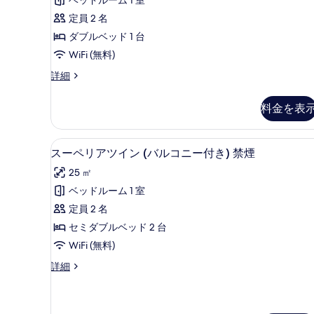
ー
詳
べ
3
ド
定員 2 名
細
件)
て
セ
ダブルベッド 1 台
の
ミ
WiFi (無料)
写
ダ
ス
詳細
真
タ
ブ
ン
を
料金を表
ル
ダ
表
ー
禁
示
ド
スーペリアツイン (バルコニー付き)
ス
煙
7
セ
スーペリアツイン (バルコニー付き) 禁煙
す
ー
ミ
の
25 ㎡
る
ダ
ペ
す
ブ
ベッドルーム 1 室
リ
べ
ル
定員 2 名
禁
ア
て
煙
セミダブルベッド 2 台
ツ
の
の
WiFi (無料)
詳
イ
写
細
ス
詳細
ン
真
ー
(バ
ペ
を
リ
ル
表