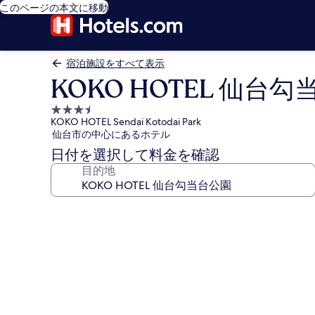
このページの本文に移動
宿泊施設をすべて表示
KOKO HOTEL 仙台
3.5
KOKO HOTEL Sendai Kotodai Park
つ
仙台市の中心にあるホテル
星
日付を選択して料金を確認
宿
目的地
泊
施
設
KOKO
HOTEL
仙
台
勾