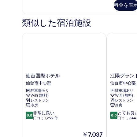
ア
料金を表
コ
示
ツ
イ
ニ
す
ン
類似した宿泊施設
ー
る
(バ
ル
付
コ
仙台国際ホテル
江陽グランド
き)
ニ
ー
禁
付
煙
き)
の
禁
煙
す
の
仙
江
仙台国際ホテル
江陽グラン
べ
詳
台
陽
仙台市中心部
仙台市中心部
細
て
国
グ
駐車場あり
駐車場あり
際
ラ
の
WiFi (無料)
WiFi (無料)
ホ
ン
レストラン
レストラン
写
テ
ド
冷房
冷房
ル
ホ
真
10
10
非常に良い
とても良
仙
テ
8.8
8.0
を
段
段
口コミ 1,692 件
口コミ 344
台
ル
階
階
市
仙
表
中
中
中
台
示
現
￥7,037
8.8、
8.0、
心
市