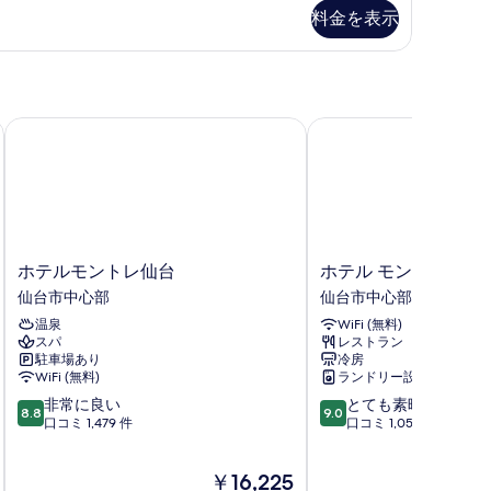
料金を表示
メ
る
ゾ
ネ
ッ
メ
ホテルモントレ仙台
ホテル モンテ エルマ
)
禁
煙
)
の
す
ホ
ホ
ホテルモントレ仙台
ホテル モンテ エル
べ
テ
テ
仙台市中心部
仙台市中心部
て
ル
ル
温泉
WiFi (無料)
モ
モ
の
スパ
レストラン
ン
ン
駐車場あり
冷房
写
ト
テ
WiFi (無料)
ランドリー設備
レ
エ
真
10
10
非常に良い
とても素晴らしい
仙
ル
8.8
9.0
を
段
段
口コミ 1,479 件
口コミ 1,054 件
台
マ
階
階
仙
ー
表
中
中
台
ナ
示
現
￥16,225
8.8、
9.0、
市
仙