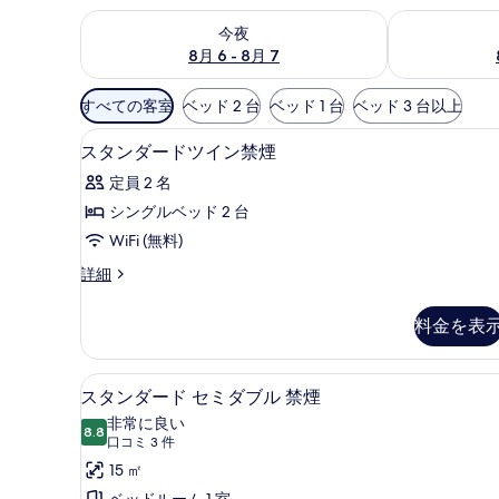
今夜 8月 6 - 8月 7 の空室状況をチェック
明日 8月 7 
今夜
8月 6 - 8月 7
利
すべての客室
ベッド 2 台
ベッド 1 台
ベッド 3 台以上
用
デスク、WiFi (無料)
ス
可
1
スタンダードツイン禁煙
タ
能
定員 2 名
な
ン
シングルベッド 2 台
客
ダ
WiFi (無料)
室
ー
の
ス
詳細
ド
絞
タ
ツ
ン
り
料金を表
ダ
イ
込
ー
み
ン
ド
スタンダード セミダブル 禁煙 | 
ス
条
3
ツ
スタンダード セミダブル 禁煙
禁
タ
イ
件
非常に良い
煙
ン
8.8
10 点中 8.8
ン
(口
口コミ 3 件
禁
の
コ
ダ
15 ㎡
煙
す
ミ
の
ベッドルーム 1 室