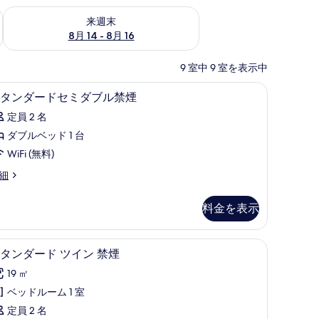
ェック
来週末 8月 14 - 8月 16 の空室状況をチェック
来週末
8月 14 - 8月 16
9 室中 9 室を表示中
デスク、WiFi (無料)
ス
1
タンダードセミダブル禁煙
タ
定員 2 名
ン
ダブルベッド 1 台
ダ
WiFi (無料)
ー
細
ド
セ
料金を表示
ミ
ダ
i (無料)
スタンダード ツイン 禁煙 | デスク、WiFi (無料
ス
4
タンダード ツイン 禁煙
ブ
タ
ル
19 ㎡
ン
禁
ベッドルーム 1 室
ダ
煙
定員 2 名