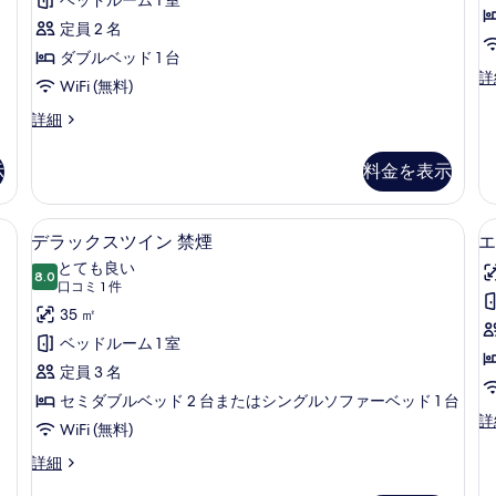
ー
コ
煙
ニ
6
ド
定員 2 名
ニ
の
件)
ー
ー
詳
ダ
ダブルベッド 1 台
付）
付）
細
ス
詳
ブ
WiFi (無料)
の
タ
の
詳
ル
ン
ス
詳細
す
細
ダ
タ
禁
ー
ン
べ
示
料金を表示
煙
ド
ダ
て
ツ
ー
の
イ
の
ド
 禁煙 | デスク、WiFi (無料)
デラックスツイン 禁煙 | デスク、WiFi 
デ
す
ン
6
ダ
デラックスツイン 禁煙
エ
写
禁
ラ
ブ
べ
とても良い
真
煙
ル
8.0
10 点中 8.0
ッ
(口
て
口コミ 1 件
の
禁
を
コ
ク
35 ㎡
詳
の
煙
表
ミ
細
の
ス
ベッドルーム 1 室
写
詳
1
示
ツ
定員 3 名
真
細
件)
す
イ
セミダブルベッド 2 台またはシングルソファーベッド 1 台
を
る
エ
詳
ン
WiFi (無料)
表
グ
禁
ゼ
示
デ
詳細
ク
ラ
煙
す