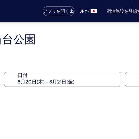
•
アプリを開く
JPY
宿泊施設を登録
勾当台公園
日付