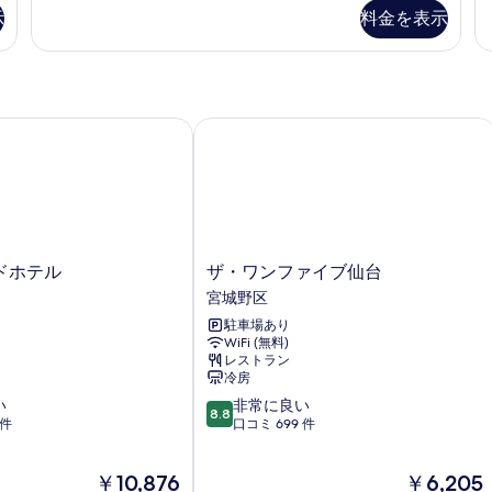
テ
ッ
示
料金を表示
の
(
る
ィ
ク
ブ
ス
す
ル
ツ
べ
ー
イ
ム
ン
て
(
禁
ホテル
ザ・ワンファイブ仙台
の
ト
ゾ
煙
ネ
写
の
ッ
詳
真
ト
細
を
禁
煙
表
の
ザ・
ドホテル
ザ・ワンファイブ仙台
示
詳
ワ
宮城野区
細
す
ン
駐車場あり
フ
る
WiFi (無料)
ァ
レストラン
イ
冷房
ブ
10
い
非常に良い
仙
8.8
段
 件
口コミ 699 件
台
階
宮
中
城
現
現
￥10,876
￥6,205
8.8、
野