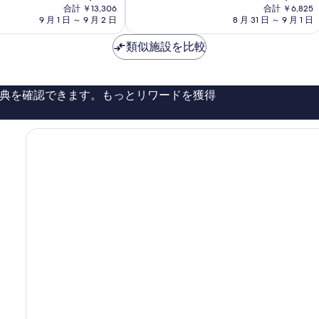
在
在
非
合計 ￥13,306
区
合計 ￥6,825
の
の
常
9 月 1 日 ～ 9 月 2 日
8 月 31 日 ～ 9 月 1 日
料
料
に
金
金
良
類似施設を比較
は
は
い、
￥10,876
￥6,205
口
コ
典を確認できます。もっとリワードを獲得
ミ
699
件
件
の
口
コ
ミ