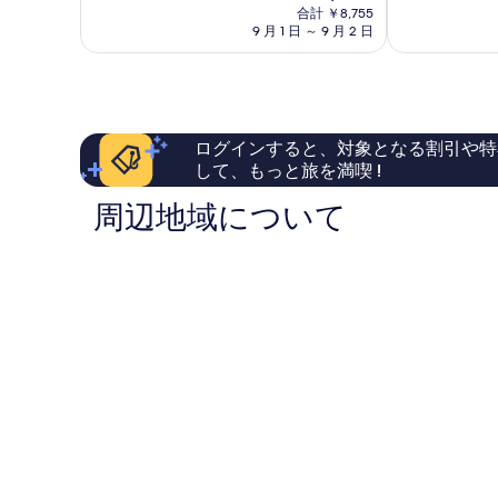
在
非
と
す
部
合計 ￥8,755
中
の
常
て
9 月 1 日 ～ 9 月 2 日
心
る
料
に
も
部
金
良
良
は
い、
い、
￥7,037
口
口
コ
コ
ログインすると、対象となる割引や特
ミ
ミ
して、もっと旅を満喫 !
1,692
344
件
件
周辺地域について
件
件
の
の
口
口
コ
コ
ミ
ミ