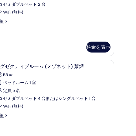
ー
の
セミダブルベッド 2 台
ド
す
WiFi (無料)
ツ
べ
細
イ
て
ン
の
禁
写
料金を表示
煙
真
の
を
(無料)
エグゼクティブルーム (メゾ
エ
す
9
グゼクティブルーム (メゾネット) 禁煙
表
グ
べ
55 ㎡
示
ゼ
て
ベッドルーム 1 室
す
ク
の
定員 5 名
る
テ
写
セミダブルベッド 4 台またはシングルベッド 1 台
ィ
真
WiFi (無料)
ブ
を
細
ル
表
ー
示
ム
す