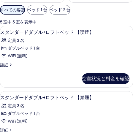
利
すべての客室
ベッド 1 台
ベッド 2 台
用
可
5 室中 5 室を表示中
能
羽毛の掛け布団、デスク、ノートパソ
ス
1
スタンダードダブル+ロフトベッド 【喫煙】
な
タ
客
定員 3 名
ン
室
ダブルベッド 1 台
ダ
の
WiFi (無料)
ー
絞
ス
詳細
り
ド
タ
込
ダ
ン
空室状況と料金を確認
み
ダ
ブ
条
ー
ル
ド
件
羽毛の掛け布団、デスク、ノートパソ
ス
1
ダ
スタンダードダブル+ロフトベッド 【禁煙】
+ロ
タ
ブ
フ
定員 3 名
ル
ン
+ロ
ト
ダブルベッド 1 台
ダ
フ
ベ
WiFi (無料)
ト
ー
ベ
ッ
ス
詳細