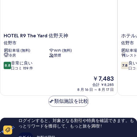
台
ド
ベ
ド
禁
1
ッ
煙
1
ド
台
の
台
1
詳
禁
台
禁
細
煙
禁
HOTEL
ホ
HOTEL R9 The Yard 佐野天神
ホテル
煙
煙
の
R9
テ
佐野市
佐野市
の
の
The
ル
す
詳
駐車場 (無料)
WiFi (無料)
駐車場 
Yard
ル
す
細
冷房
禁煙
レスト
べ
佐
ー
べ
野
ト
10
10
非常に良い
良い
て
8.8
7.8
て
天
イ
段
段
口コミ 159 件
口コミ
の
神
ン
階
階
の
現
￥7,483
佐
佐
中
中
写
在
写
野
野
8.8、
7.8、
合計 ￥8,285
真
の
市
8 月 16 日 ～ 8 月 17 日
藤
非
良
真
料
岡
常
い、
を
金
を
類似施設を比較
イ
に
口
表
は
ン
良
コ
表
￥7,483
示
タ
い、
ミ
示
ー
口
183
す
ログインすると、対象となる割引や特典を確認できます。も
佐
コ
件
す
っとリワードを獲得して、もっと旅を満喫 !
る
野
ミ
件
る
市
159
の