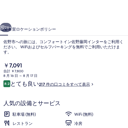
ト
イ
前へ
次へ
ン
26+
概要
客室
ロケーション
ポリシー
佐
佐野市への旅には、コンフォートイン佐野藤岡インターをご利用く
野
ださい。 WiFiおよびセルフパーキングを無料でご利用いただけま
す。
藤
岡
現
￥7,091
在
イ
合計 ￥7,800
の
8 月 16 日 ～ 8 月 17 日
料
ン
口
とても良い
8.2
217 件の口コミをすべて表示
金
10段階中8.2
コ
ロビー
タ
は
ミ
￥7,091
ー
で
人気の設備とサービス
す
の
駐車場 (無料)
WiFi (無料)
写
レストラン
冷房
真