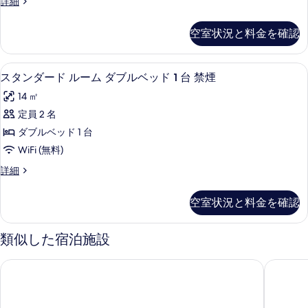
ス
詳細
て
ル
真
タ
の
ン
ー
を
空室状況と料金を確認
ダ
写
ム
表
ー
真
ド
ダ
示
スタンダード ルーム ダブルベッド 1
ス
を
5
ル
スタンダード ルーム ダブルベッド 1 台 禁煙
ブ
す
タ
ー
表
14 ㎡
ム
ル
る
ン
示
ダ
定員 2 名
ベ
ダ
ブ
す
ダブルベッド 1 台
ッ
ル
ー
る
ベ
WiFi (無料)
ド
ド
ッ
ス
詳細
1
ド
ル
タ
1
台
ー
ン
台
空室状況と料金を確認
+
ダ
+
ム
ー
ロ
ロ
ダ
ド
フ
類似した宿泊施設
フ
ル
ブ
ト
ー
ト
ベ
HOTEL R9 The Yard 佐野天神
ホテルル
ル
ム
ッ
ベ
ダ
ベ
ド
ッ
ブ
1
ッ
ル