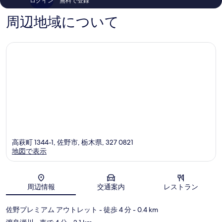
ログイン
無料で登録
件
口
件
コ
周辺地域について
の
ミ
口
コ
ミ
高萩町 1344-1, 佐野市, 栃木県, 327 0821
地図で表示
地図
周辺情報
交通案内
レストラン
佐野プレミアム アウトレット
- 徒歩 4 分
- 0.4 km