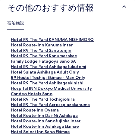
その他のおすすめ情報
宿泊施設
H
Hotel R9 The Yard KANUMA NISHIMORO
o
H
Hotel Route-Inn Kanuma Inter
t
o
H
Hotel R9 The Yard Sanotenjin
e
t
o
H
Hotel R9 The Yard Kanumasakae
l
e
t
o
F
Family Lodge Hatagoya Sano SA
R
l
e
t
a
H
Hotel R9 The Yard Ashikagafukutomi
9
R
l
e
m
o
H
Hotel Sulata Ashikaga Adult Only
T
o
R
l
i
t
o
R
R9 Hostel Tochigi Ekimae - Man Only
h
u
9
R
l
e
t
9
H
Hotel R9 The Yard Ashikagaekinishi
e
t
T
9
y
l
e
H
o
H
Hospital INN Dokkyo Medical University
Y
e
h
T
L
R
l
o
t
o
C
Candeo Hotels Sano
a
-
e
h
o
9
S
s
e
s
a
H
Hotel R9 The Yard Tochigiohira
r
I
Y
e
d
T
u
t
l
p
n
o
H
Hotel R9 The Yard Acrossplazakanuma
d
n
a
Y
g
h
l
e
R
i
d
t
o
H
Hotel Route Inn Oyama
K
n
r
a
e
e
a
l
9
t
e
e
t
o
H
Hotel Route-Inn Dai-Ni Ashikaga
A
K
d
r
H
Y
t
T
T
a
o
l
e
t
o
H
Hotel Route-Inn Sanofujioka Inter
N
a
S
d
a
a
a
o
h
l
H
R
l
e
t
o
H
Hotel Route-Inn Ashikaga Ekimae
U
n
a
K
t
r
A
c
e
I
o
9
R
l
e
t
o
H
Hotel Select Inn Sano Ekimae