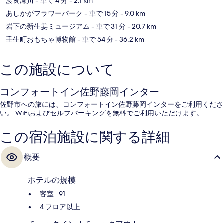
渡良瀬川
- 車で 4 分
- 2.1 km
あしかがフラワーパーク
- 車で 15 分
- 9.0 km
岩下の新生姜ミュージアム
- 車で 31 分
- 20.7 km
壬生町おもちゃ博物館
- 車で 54 分
- 36.2 km
この施設について
コンフォートイン佐野藤岡インター
佐野市への旅には、コンフォートイン佐野藤岡インターをご利用くださ
い。 WiFiおよびセルフパーキングを無料でご利用いただけます。
この宿泊施設に関する詳細
概要
ホテルの規模
客室 : 91
4 フロア以上