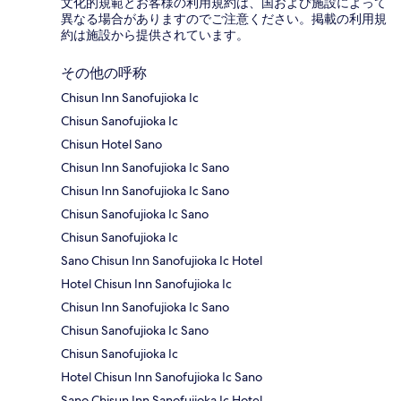
文化的規範とお客様の利用規約は、国および施設によって
異なる場合がありますのでご注意ください。掲載の利用規
約は施設から提供されています。
その他の呼称
Chisun Inn Sanofujioka Ic
Chisun Sanofujioka Ic
Chisun Hotel Sano
Chisun Inn Sanofujioka Ic Sano
Chisun Inn Sanofujioka Ic Sano
Chisun Sanofujioka Ic Sano
Chisun Sanofujioka Ic
Sano Chisun Inn Sanofujioka Ic Hotel
Hotel Chisun Inn Sanofujioka Ic
Chisun Inn Sanofujioka Ic Sano
Chisun Sanofujioka Ic Sano
Chisun Sanofujioka Ic
Hotel Chisun Inn Sanofujioka Ic Sano
Sano Chisun Inn Sanofujioka Ic Hotel