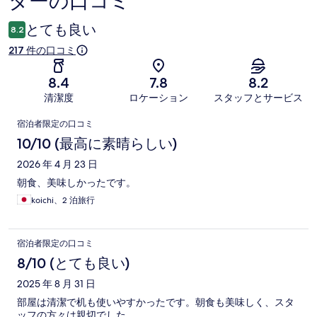
ターの口コミ
コ
ミ
とても良い
8.2
217 件の口コミ
8.4
7.8
8.2
清潔度
ロケーション
スタッフとサービス
口
宿泊者限定の口コミ
コ
10/10 (最高に素晴らしい)
ミ
2026 年 4 月 23 日
朝食、美味しかったです。
koichi、2 泊旅行
宿泊者限定の口コミ
8/10 (とても良い)
2025 年 8 月 31 日
部屋は清潔で机も使いやすかったです。朝食も美味しく、スタ
ッフの方々は親切でした。