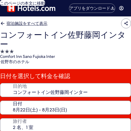
このページの本文に移動
アプリをダウンロード
宿泊施設をすべて表示
コンフォートイン佐野藤岡インタ
ー
3.0
Comfort Inn Sano Fujioka Inter
つ
佐野市のホテル
星
宿
日付を選択して料金を確認
泊
施
目的地
設
日付
旅行者