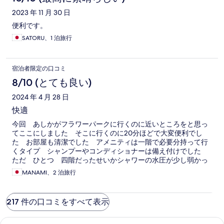
2023 年 11 月 30 日
便利です。
SATORU、1 泊旅行
宿泊者限定の口コミ
8/10 (とても良い)
2024 年 4 月 28 日
快適
今回 あしかがフラワーパークに行くのに近いところをと思っ
てここにしました そこに行くのに20分ほどで大変便利でし
た お部屋も清潔でした アメニティは一階で必要分持って行
くタイプ シャンプーやコンディショナーは備え付けでした
ただ ひとつ 四階だったせいかシャワーの水圧が少し弱かっ
たのが 満点をつけなかった理由です 朝食もいただきまし
MANAMI、2 泊旅行
た 連泊すると 毎朝同じメニューのホテルが多い中 こちら
はメニューが違ってました 嬉しい驚き 佐野アウトレットも
10分で行けたので 最高に楽しめました ただ5月で閉められる
217 件の口コミをすべて表示
そうなので残念です 藤の花を見に行く時の定宿にしようと思
うくらい快適でした