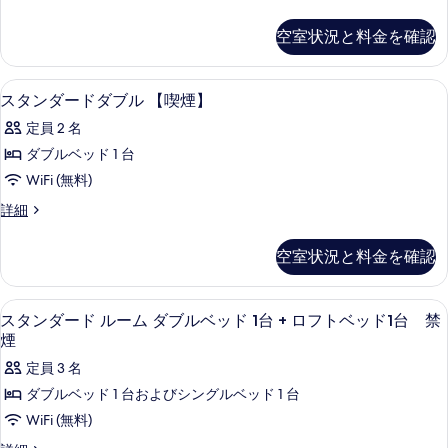
ド
ッ
タ
ド
ド
ダ
ン
空室状況と料金を確認
【喫
【喫
ダ
ブ
煙】
ー
煙】
の
ル
ド
羽毛の掛け布団、デスク、ノートパソ
ス
の
詳
1
ダ
スタンダードダブル 【喫煙】
+ロ
細
タ
ブ
す
フ
定員 2 名
ル
ン
べ
+ロ
ト
ダブルベッド 1 台
ダ
て
フ
ベ
WiFi (無料)
ト
ー
の
ベ
ッ
ス
詳細
ド
写
ッ
タ
ド
ド
ダ
ン
真
空室状況と料金を確認
【禁
【禁
ダ
ブ
を
煙】
ー
煙】
の
ル
表
ド
スタンダード ルーム ダブルベッド 1
ス
の
詳
5
ダ
スタンダード ルーム ダブルベッド 1台 + ロフトベッド1台 禁
【喫
示
細
タ
ブ
す
煙
煙】
す
ル
ン
べ
定員 3 名
【喫
の
る
ダ
て
煙】
ダブルベッド 1 台およびシングルベッド 1 台
す
の
ー
の
WiFi (無料)
詳
べ
ド
写
細