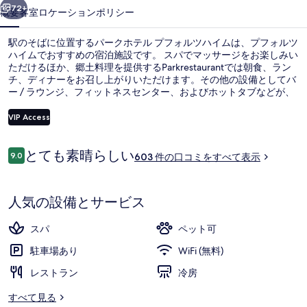
フ
72+
概要
客室
ロケーション
ポリシー
ォ
駅のそばに位置するパークホテル プフォルツハイムは、プフォルツ
ル
ハイムでおすすめの宿泊施設です。 スパでマッサージをお楽しみい
ただけるほか、郷土料理を提供するParkrestaurantでは朝食、ラン
ツ
チ、ディナーをお召し上がりいただけます。その他の設備としてバ
ハ
ー / ラウンジ、フィットネスセンター、およびホットタブなどが、
この高級ホテルに備わっています。
イ
VIP Access
ム
口
とても素晴らしい
9.0
サウナ、マッサージ
の
603 件の口コミをすべて表示
10段階中9.0
コ
写
ミ
人気の設備とサービス
真
ギ
スパ
ペット可
ャ
駐車場あり
WiFi (無料)
ラ
レストラン
冷房
リ
すべて見る