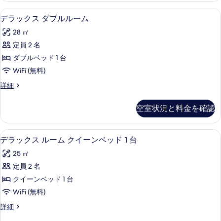
を
イ
ル
デラックス ダブルルーム | ミニバー
デ
表
6
ー
デラックス ダブルルーム
ー
ラ
ム
示
ン
28 ㎡
ク
ッ
す
イ
ベ
定員 2 名
ク
る
ー
ッ
ダブルベッド 1 台
ン
ス
ベ
ド
WiFi (無料)
ダ
ッ
1
デ
詳細
ド
ブ
ラ
台
1
ル
ッ
台
の
空室状況と料金を確認
ク
の
ル
す
ス
詳
ー
ダ
細
べ
ミニバー、セーフティボックス (室内
デ
8
ブ
デラックス ルーム クイーンベッド 1 台
ム
て
ラ
ル
の
25 ㎡
ル
の
ッ
ー
す
定員 2 名
写
ク
ム
べ
クイーンベッド 1 台
の
真
ス
詳
て
WiFi (無料)
を
ル
細
の
デ
詳細
表
ー
ラ
写