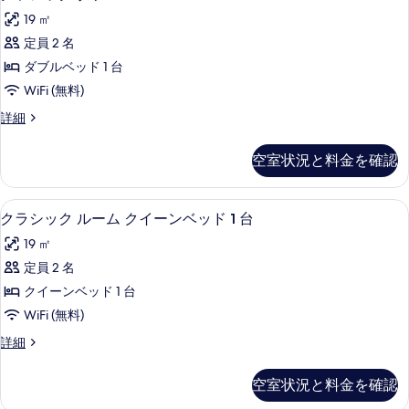
ラ
客
19 ㎡
シ
室
定員 2 名
ッ
の
ダブルベッド 1 台
ク
絞
WiFi (無料)
り
ダ
ク
詳細
込
ブ
ラ
み
ル
シ
条
空室状況と料金を確認
ッ
ル
件
ク
ー
ダ
クラシック ルーム クイーンベッド 1 
ク
5
ブ
クラシック ルーム クイーンベッド 1 台
ム
ラ
ル
の
19 ㎡
ル
シ
ー
す
定員 2 名
ッ
ム
べ
クイーンベッド 1 台
の
ク
詳
て
WiFi (無料)
ル
細
の
ク
詳細
ー
ラ
写
ム
シ
空室状況と料金を確認
真
ッ
ク
ク