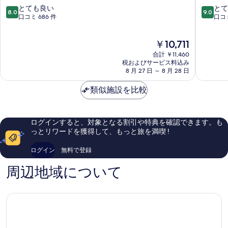
ル
イ
10
10
とても良い
とて
8.0
9.0
ホ
ル
段
段
口コミ 686 件
口コミ
テ
ズ
階
階
ル
プ
中
中
現
￥10,711
プ
フ
8.0、
9.0、
在
フ
ォ
と
と
合計 ￥11,460
の
ォ
ル
て
て
税およびサービス料込み
料
ル
8 月 27 日 ～ 8 月 28 日
ツ
も
も
金
ツ
ハ
良
素
は
ハ
類似施設を比較
イ
い、
晴
￥10,711
イ
ム
口
ら
ム
Pforzhe
コ
し
Pforzheim
ミ
い、
ログインすると、対象となる割引や特典を確認できます。も
686
口
っとリワードを獲得して、もっと旅を満喫 !
件
コ
件
ミ
ログイン
無料で登録
の
234
口
件
周辺地域について
コ
件
ミ
の
口
コ
ミ