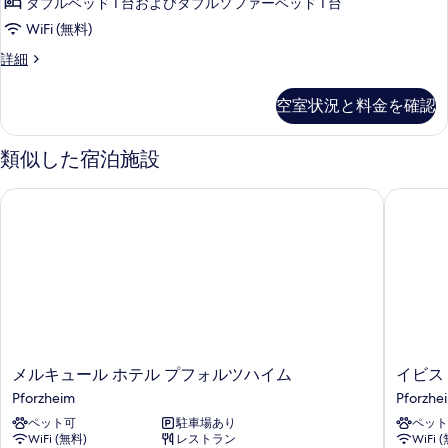
べ
ダブルベッド 1 台およびダブルソファーベッド 1 台
の
ア
詳
て
WiFi (無料)
ス
細
の
ス
詳細
イ
ー
写
ー
ペ
空室状況と料金を確認
真
リ
ト
ア
を
の
ス
類似した宿泊施設
表
イ
す
ー
示
メルキュール ホテル プフォルツハイム
イビス 
べ
ト
す
の
て
る
詳
の
細
写
真
を
表
メ
イ
メルキュール ホテル プフォルツハイム
イビス
示
ル
ビ
Pforzheim
Pforzhe
す
キ
ス
ペット可
駐車場あり
ペット
ュ
ス
る
WiFi (無料)
レストラン
WiFi 
ー
タ