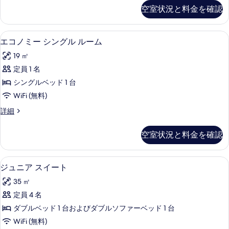
示
ム
ッ
空室状況と料金を確認
真
ク
す
ク
ス
を
る
イ
ル
エコノミー シングル ルーム | ミニ
エ
表
5
ー
エコノミー シングル ルーム
ー
コ
ム
示
ン
19 ㎡
ク
ノ
す
イ
ベ
定員 1 名
ミ
る
ー
ッ
シングルベッド 1 台
ン
ー
ベ
ド
WiFi (無料)
シ
ッ
1
エ
詳細
ド
ン
コ
台
1
グ
ノ
台
の
空室状況と料金を確認
ミ
の
ル
す
ー
詳
ル
シ
細
べ
ジュニア スイート | ミニバー、セー
ジ
7
ン
ジュニア スイート
ー
て
ュ
グ
ム
35 ㎡
ル
の
ニ
ル
の
定員 4 名
写
ア
ー
す
ダブルベッド 1 台およびダブルソファーベッド 1 台
ム
真
ス
の
べ
WiFi (無料)
を
イ