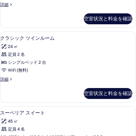
詳
て
ジ
詳細
細
表
ー
ュ
の
示
ト
ニ
空室状況と料金を確認
写
ア
す
の
ス
真
る
す
イ
クラシック ツインルーム | ミニバー
ク
を
6
ー
クラシック ツインルーム
べ
ラ
ト
表
て
24 ㎡
の
シ
示
詳
の
定員 2 名
ッ
す
細
写
シングルベッド 2 台
ク
る
真
WiFi (無料)
ツ
を
ク
詳細
イ
ラ
表
ン
シ
空室状況と料金を確認
示
ッ
ル
ク
す
ー
ツ
スーペリア スイート | ミニバー、セ
ス
る
8
イ
スーペリア スイート
ム
ー
ン
の
45 ㎡
ル
ペ
ー
す
定員 4 名
リ
ム