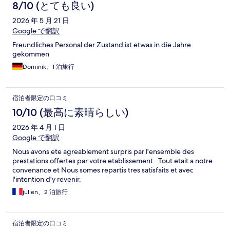
8/10 (とても良い)
2026 年 5 月 21 日
Google で翻訳
Freundliches Personal der Zustand ist etwas in die Jahre
gekommen
Dominik、1 泊旅行
宿泊者限定の口コミ
10/10 (最高に素晴らしい)
2026 年 4 月 1 日
Google で翻訳
Nous avons ete agreablement surpris par l'ensemble des
prestations offertes par votre etablissement . Tout etait a notre
convenance et Nous somes repartis tres satisfaits et avec
l'intention d'y revenir.
julien、2 泊旅行
宿泊者限定の口コミ