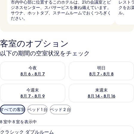
市内中心部に位置するこのホテルは、21の会議室とビ
レスト
ジネスセンター、スパサービスを兼ね備えています。
クをお
サウナ、ホットタブ、スチームルームでおくつろぎく
ル。
ださい。
客室のオプション
以下の期間の空室状況をチェック
今夜 8月 6 - 8月 7 の空室状況をチェック
明日 8月 7 - 8月 8 の空室
今夜
明日
8月 6 - 8月 7
8月 7 - 8月 8
今週末 8月 7 - 8月 9 の空室状況をチェック
来週末 8月 14 - 8月 16 の
今週末
来週末
8月 7 - 8月 9
8月 14 - 8月 16
利
すべての客室
ベッド 1 台
ベッド 2 台
用
可
8 室中 8 室を表示中
能
クラシック ダブルルーム | ミニバー
ク
4
クラシック ダブルルーム
な