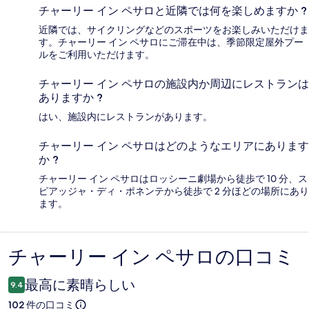
チャーリー イン ペサロと近隣では何を楽しめますか ?
近隣では、サイクリングなどのスポーツをお楽しみいただけま
す。チャーリー イン ペサロにご滞在中は、季節限定屋外プー
ルをご利用いただけます。
チャーリー イン ペサロの施設内か周辺にレストランは
ありますか ?
はい、施設内にレストランがあります。
チャーリー イン ペサロはどのようなエリアにあります
か ?
チャーリー イン ペサロはロッシーニ劇場から徒歩で 10 分、ス
ピアッジャ・ディ・ポネンテから徒歩で 2 分ほどの場所にあり
ます。
チャーリー イン ペサロの口コミ
口
コ
最高に素晴らしい
9.4
ミ
102 件の口コミ