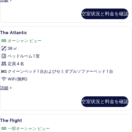
詳細
真
York
を
の
空室状況と料金を確認
詳
表
細
示
The
The Atlantic | セーフティボックス
す
6
The Atlantic
Atlantic
る
オーシャン ビュー
の
38 ㎡
す
ベッドルーム 1 室
べ
定員 4 名
て
クイーンベッド 1 台およびセミダブルソファーベッド 1 台
の
WiFi (無料)
写
The
詳細
真
Atlantic
を
の
空室状況と料金を確認
詳
表
細
示
The
The Flight | セーフティボックス (
す
5
The Flight
Flight
る
一部オーシャン ビュー
の