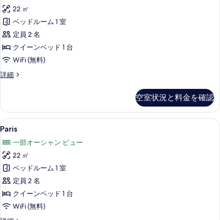
の
22 ㎡
す
ベッドルーム 1 室
べ
定員 2 名
て
クイーンベッド 1 台
の
WiFi (無料)
写
Roosevelt
詳細
真
Field
を
の
空室状況と料金を確認
詳
表
細
示
Paris
Paris | セーフティボックス (室内)、
す
4
Paris
の
る
一部オーシャン ビュー
す
22 ㎡
べ
ベッドルーム 1 室
て
定員 2 名
の
クイーンベッド 1 台
写
WiFi (無料)
真