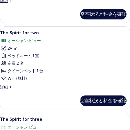
Paris
詳細
を
の
表
詳
空室状況と料金を確認
細
示
す
The
セーフティボックス (室内)、防音設備、
7
る
The Spirit for two
Spirit
オーシャン ビュー
for
29 ㎡
two
の
ベッドルーム 1 室
す
定員 2 名
べ
クイーンベッド 1 台
て
WiFi (無料)
の
The
詳細
Spirit
写
for
空室状況と料金を確認
真
two
の
を
詳
The
セーフティボックス (室内)、防音設備、
表
3
細
The Spirit for three
Spirit
示
オーシャン ビュー
for