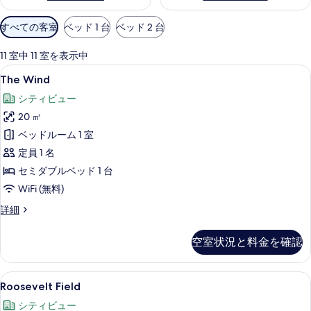
利
すべての客室
ベッド 1 台
ベッド 2 台
用
可
11 室中 11 室を表示中
能
The
The Wind | セーフティボックス (室
2
The Wind
な
Wind
客
シティビュー
の
室
20 ㎡
す
の
ベッドルーム 1 室
べ
絞
定員 1 名
て
り
セミダブルベッド 1 台
込
の
WiFi (無料)
み
写
条
The
詳細
真
件
Wind
を
の
空室状況と料金を確認
詳
表
細
示
Roosevelt
Roosevelt Field | セーフティボッ
す
3
Roosevelt Field
Field
る
シティビュー