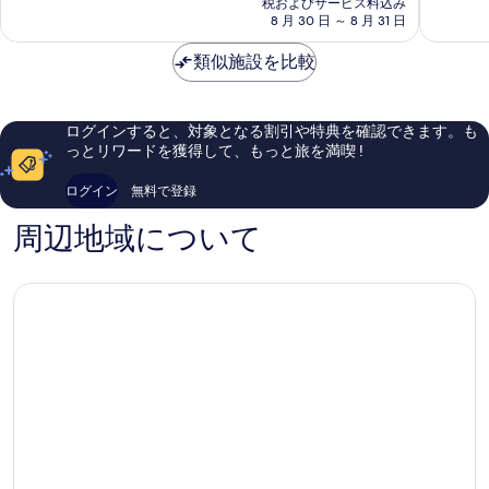
税およびサービス料込み
ア
常
て
料
8 月 30 日 ～ 8 月 31 日
Pesaro
に
も
金
良
良
は
類似施設を比較
い、
い、
￥24,970
口
口
コ
コ
ミ
ミ
ログインすると、対象となる割引や特典を確認できます。も
309
159
っとリワードを獲得して、もっと旅を満喫 !
件
件
件
件
ログイン
無料で登録
の
の
口
口
周辺地域について
コ
コ
ミ
ミ