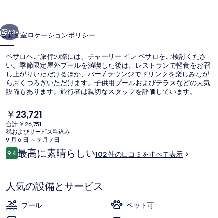
イ
ン
前へ
次へ
ペ
63+
概要
客室
ロケーション
ポリシー
サ
ペザロへご旅行の際には、チャーリー イン ペサロをご検討くださ
ロ
い。季節限定屋外プールを満喫した後は、レストランで軽食をお召
し上がりいただけるほか、バー / ラウンジでドリンクを楽しみなが
の
らおくつろぎいただけます。子供用プールおよびテラスなどの人気
写
設備もあります。旅行者は親切なスタッフを評価しています。
真
現
￥23,721
在
ギ
合計 ￥26,751
の
税およびサービス料込み
レストラン
ャ
料
9 月 6 日 ～ 9 月 7 日
金
口
最高に素晴らしい
ラ
9.4
102 件の口コミをすべて表示
は
10段階中9.4
コ
￥23,721
リ
ミ
で
す
ー
人気の設備とサービス
プール
ペット可