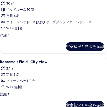
30 ㎡
す
ベッドルーム 10 室
べ
定員 4 名
て
クイーンベッド 1 台およびセミダブルソファーベッド 1 台
の
WiFi (無料)
写
The
詳細
真
Flight
を
の
空室状況と料金を確認
詳
表
細
示
Roosevelt
セーフティボックス (室内)、防音設備、
す
2
Roosevelt Field- City View
Field-
る
27 ㎡
City
定員 3 名
View
の
クイーンベッド 1 台
す
WiFi (無料)
べ
Roosevelt
詳細
Field-
て
City
空室状況と料金を確認
の
View