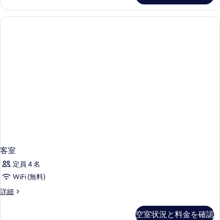
細
客室
定員 4 名
WiFi (無料)
客
詳細
室
の
空室状況と料金を確認
詳