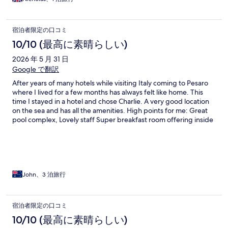
宿泊者限定の口コミ
10/10 (最高に素晴らしい)
2026 年 5 月 31 日
Google で翻訳
After years of many hotels while visiting Italy coming to Pesaro
where I lived for a few months has always felt like home. This
time I stayed in a hotel and chose Charlie. A very good location
on the sea and has all the amenities. High points for me: Great
pool complex, Lovely staff Super breakfast room offering inside
or out. For me I could find my special breakfast..good cereals,
extras for the muesli like nuts, dried fruit pieces as well as fresh
fruit. Pastries that tasted freshly baked..they probably were!
Great range of teas and coffee. My only disappointment was
the lack of a rowing machine in the Technogym equipped gym.
Enough to say I’ll be back. All boxes ticked
John、3 泊旅行
宿泊者限定の口コミ
10/10 (最高に素晴らしい)