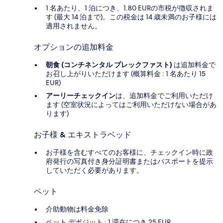
1 名あたり、1 泊につき、1.80 EURの市税が徴収されま
す (最大 14 泊まで)。この税金は 14 歳未満のお子様には
適用されません。
オプションの追加料金
朝食 (コンチネンタル ブレックファスト)
は追加料金で
お召し上がりいただけます (概算料金 : 1 名あたり 15
EUR)
アーリーチェックイン
は、追加料金でご利用いただけ
ます (空室状況によってはご利用いただけない場合があ
ります)
お子様 & エキストラベッド
お子様を含むすべてのお客様に、チェックイン時に政
府発行の写真付き身分証明書またはパスポートを提示
していただく必要があります。
ペット
介助動物は料金免除
ペット デポジット : 1 滞在につき 25 EUR