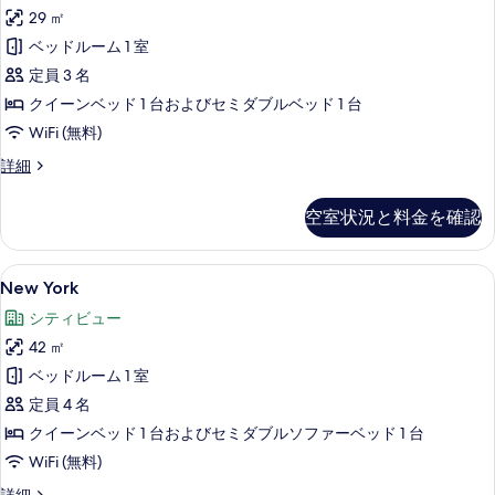
す
29 ㎡
three
る
の
ベッドルーム 1 室
す
定員 3 名
べ
クイーンベッド 1 台およびセミダブルベッド 1 台
て
WiFi (無料)
の
The
詳細
Spirit
写
for
空室状況と料金を確認
真
three
の
を
詳
New
New York | セーフティボックス (室
表
5
細
New York
York
示
シティビュー
の
す
42 ㎡
す
る
ベッドルーム 1 室
べ
定員 4 名
て
クイーンベッド 1 台およびセミダブルソファーベッド 1 台
の
WiFi (無料)
写
New