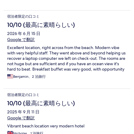
宿泊者限定の口コミ
10/10 (最高に素晴らしい)
2026 年 6 月 15 日
Google で翻訳
Excellent location, right across from the beach. Modern vibe
with very helpful staff. They went above and beyond helping us
recover a laptop computer we left on check-out. The rooms are
not huge but are sufficient and if you have an ocean view it's
hard to beat. Breakfast buffet was very good, with opportunity
to sit on one of two outdoor terraces in good weather. Highly
Benjamin、2 泊旅行
recommend, this is where we stay when visiting Pesaro.
宿泊者限定の口コミ
10/10 (最高に素晴らしい)
2025 年 9 月 11 日
Google で翻訳
Vibrant beach location very modern hotel
Nicholas、1 泊旅行