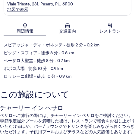
Viale Trieste, 281, Pesaro, PU, 61100
地図で表示
地図
周辺情報
交通案内
レストラン
スピアッジャ・ディ・ポネンテ
- 徒歩 2 分
- 0.2 km
ビッグ・スフィア
- 徒歩 6 分
- 0.6 km
ペーザロ大聖堂
- 徒歩 8 分
- 0.7 km
ポポロ広場
- 徒歩 10 分
- 0.9 km
ロッシーニ劇場
- 徒歩 10 分
- 0.9 km
この施設について
チャーリー イン ペサロ
ペザロへご旅行の際には、チャーリー イン ペサロをご検討ください。
季節限定屋外プールを満喫した後は、レストランで軽食をお召し上がり
いただけるほか、バー / ラウンジでドリンクを楽しみながらおくつろぎ
いただけます。子供用プールおよびテラスなどの人気設備もあります。