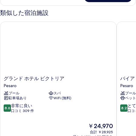
細
類似した宿泊施設
グランド ホテル ビクトリア
バイア 
グ
バ
グランド ホテル ビクトリア
バイア
ラ
イ
Pesaro
Pesaro
ン
ア
プール
スパ
プール
ド
フ
駐車場あり
WiFi (無料)
ペット
ホ
ラ
テ
ミ
10
10
非常に良い
とて
8.6
8.2
ル
ニ
段
段
口コミ 309 件
口コミ
ビ
ア
階
階
ク
Pesaro
中
中
現
￥24,970
ト
8.6、
8.2、
在
リ
合計 ￥28,925
非
と
の