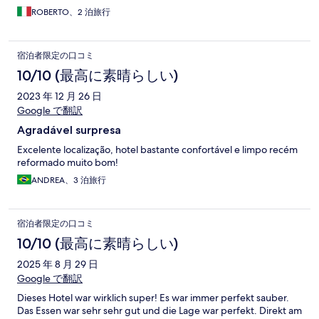
ROBERTO、2 泊旅行
宿泊者限定の口コミ
10/10 (最高に素晴らしい)
2023 年 12 月 26 日
Google で翻訳
Agradável surpresa
Excelente localização, hotel bastante confortável e limpo recém
reformado muito bom!
ANDREA、3 泊旅行
宿泊者限定の口コミ
10/10 (最高に素晴らしい)
2025 年 8 月 29 日
Google で翻訳
Dieses Hotel war wirklich super! Es war immer perfekt sauber.
Das Essen war sehr sehr gut und die Lage war perfekt. Direkt am