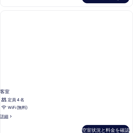
の
写
詳
真
細
を
表
示
す
る
客室
定員 4 名
WiFi (無料)
客
詳細
室
の
空室状況と料金を確認
詳