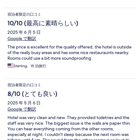
宿泊者限定の口コミ
10/10 (最高に素晴らしい)
2025 年 6 月 5 日
Google で翻訳
The price is excellent for the quality offered, the hotel is outside
of the really busy areas and has some nice restauraunts nearby.
Rooms could use a bit more soundproofing.
Sterling、15 泊旅行
宿泊者限定の口コミ
8/10 (とても良い)
2025 年 5 月 6 日
Google で翻訳
Hotel was very clean and new. They provided toiletries and the
staff was very nice. The biggest issue is the walls are paper thin.
You can hear everything coming from the other rooms,
especially at night. I couldn't sleep because the next room was