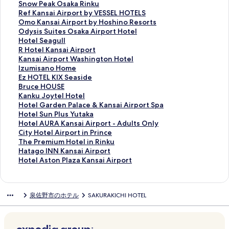
s
N
w
r
G
r
l
S
Snow Peak Osaka Rinku
o
N
a
t
a
t
l
n
R
Ref Kansai Airport by VESSEL HOTELS
r
の
R
O
t
m
e
o
e
O
Omo Kansai Airport by Hoshino Resorts
t
ペ
i
s
e
e
v
w
f
m
O
Odysis Suites Osaka Airport Hotel
&
ー
n
a
H
n
u
P
K
o
d
H
Hotel Seagull
S
ジ
k
k
o
t
e
e
a
K
y
o
R
R Hotel Kansai Airport
p
を
u
a
t
H
G
a
n
a
s
t
H
K
Kansai Airport Washington Hotel
a
開
G
の
e
o
a
k
s
n
i
e
o
a
I
Izumisano Home
K
く
u
ペ
l
t
r
O
a
s
s
l
t
n
z
E
Ez HOTEL KIX Seaside
a
リ
e
ー
K
e
d
s
i
a
S
S
e
s
u
z
B
Bruce HOUSE
n
ン
s
ジ
a
l
e
a
A
i
u
e
l
a
m
H
r
K
Kanku Joytel Hotel
s
ク
t
を
n
S
n
k
i
A
i
a
K
i
i
O
u
a
H
Hotel Garden Palace & Kansai Airport Spa
a
H
開
s
T
H
a
r
i
t
g
a
A
s
T
c
n
o
H
Hotel Sun Plus Yutaka
i
o
く
a
A
o
R
p
r
e
u
n
i
a
E
e
k
t
o
H
Hotel AURA Kansai Airport - Adults Only
A
u
リ
i
Y
t
i
o
p
s
l
s
r
n
L
H
u
e
t
o
C
City Hotel Airport in Prince
i
s
ン
A
T
e
n
r
o
O
l
a
p
o
K
O
J
l
e
t
i
T
The Premium Hotel in Rinku
r
e
ク
i
H
l
k
t
r
s
の
i
o
H
I
U
o
G
l
e
t
h
H
Hatago INN Kansai Airport
p
W
r
E
K
u
b
t
a
ペ
A
r
o
X
S
y
a
S
l
y
e
a
H
Hotel Aston Plaza Kansai Airport
o
e
p
K
a
の
y
b
k
ー
i
t
m
S
E
t
r
u
A
H
P
t
o
r
s
o
a
n
ペ
V
y
a
ジ
r
W
e
e
の
e
d
n
U
o
r
a
t
t
t
r
n
s
ー
E
H
A
を
p
a
の
a
ペ
l
e
P
R
t
e
g
e
泉佐野市のホテル
SAKURAKICHI HOTEL
の
の
t
s
a
ジ
S
o
i
開
o
s
ペ
s
ー
H
n
l
A
e
m
o
l
ペ
ペ
の
a
i
を
S
s
r
く
r
h
ー
i
ジ
o
P
u
K
l
i
I
A
ー
ー
ペ
i
I
開
E
h
p
リ
t
i
ジ
d
を
t
a
s
a
A
u
N
s
ジ
ジ
ー
A
n
く
L
i
o
ン
の
n
を
e
開
e
l
Y
n
i
m
N
t