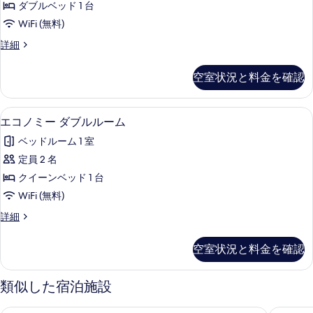
て
ダブルベッド 1 台
詳
ィ
細
の
WiFi (無料)
ッ
写
ロ
詳細
ク
マ
真
ダ
ン
空室状況と料金を確認
を
テ
ブ
ィ
表
ル
ッ
エコノミー ダブルルーム | 羽毛の
エ
示
8
ク
エコノミー ダブルルーム
ル
コ
ダ
す
ー
ベッドルーム 1 室
ブ
ノ
る
ル
ム
定員 2 名
ミ
ル
の
クイーンベッド 1 台
ー
ー
ム
す
WiFi (無料)
ダ
の
べ
エ
詳細
詳
ブ
コ
て
細
ル
ノ
空室状況と料金を確認
の
ミ
ル
ー
写
ー
ダ
類似した宿泊施設
真
ブ
ム
ル
を