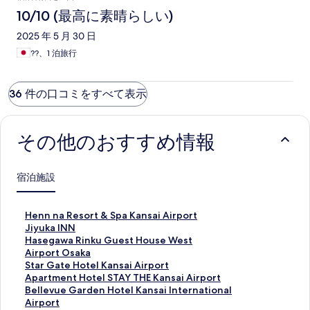
10/10 (最高に素晴らしい)
2025 年 5 月 30 日
??、1 泊旅行
36 件の口コミをすべて表示
その他のおすすめ情報
宿泊施設
H
Henn na Resort & Spa Kansai Airport
e
J
Jiyuka INN
n
i
H
Hasegawa Rinku Guest House West
n
y
a
A
Airport Osaka
n
u
s
i
S
Star Gate Hotel Kansai Airport
a
k
e
r
t
A
Apartment Hotel STAY THE Kansai Airport
R
a
g
p
a
p
B
Bellevue Garden Hotel Kansai International
e
I
a
o
r
a
e
Airport