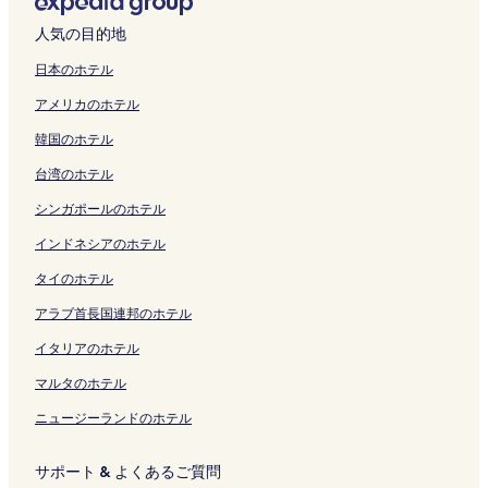
を
を
ジ
i
t
リ
H
n
r
ク
ペ
g
開
の
く
l
a
u
s
r
H
K
o
開
開
を
r
e
ン
O
o
t
ー
t
く
ペ
リ
の
c
t
a
p
o
a
n
人気の目的地
く
く
開
p
r
ク
T
R
H
ジ
o
リ
ー
ン
ペ
e
a
i
o
t
n
P
リ
リ
く
o
n
E
e
o
を
n
ン
ジ
ク
ー
&
k
A
r
e
s
l
日本のホテル
ン
ン
リ
r
a
L
s
t
開
H
ク
を
ジ
K
a
i
t
l
a
a
アメリカのホテル
ク
ク
ン
t
t
S
o
e
く
o
開
を
a
の
r
i
i
i
z
ク
の
i
の
r
l
リ
t
く
開
n
ペ
p
n
n
A
a
韓国のホテル
ペ
o
ペ
t
の
ン
e
リ
く
s
ー
o
P
R
i
K
ー
n
ー
s
ペ
ク
l
ン
リ
a
ジ
r
r
i
r
a
台湾のホテル
ジ
a
ジ
の
ー
の
ク
ン
i
を
t
i
n
p
n
を
l
を
ペ
ジ
ペ
ク
A
開
-
n
k
o
s
シンガポールのホテル
開
A
開
ー
を
ー
i
く
A
c
u
r
a
く
i
く
ジ
開
ジ
r
リ
d
e
の
t
i
インドネシアのホテル
リ
r
リ
を
く
を
p
ン
u
の
ペ
の
A
タイのホテル
ン
p
ン
開
リ
開
o
ク
l
ペ
ー
ペ
i
ク
o
ク
く
ン
く
r
t
ー
ジ
ー
r
アラブ首長国連邦のホテル
r
リ
ク
リ
t
s
ジ
を
ジ
p
t
ン
ン
S
O
を
開
を
o
イタリアのホテル
の
ク
ク
p
n
開
く
開
r
ペ
a
l
く
リ
く
t
マルタのホテル
ー
の
y
リ
ン
リ
の
ニュージーランドのホテル
ジ
ペ
の
ン
ク
ン
ペ
を
ー
ペ
ク
ク
ー
開
ジ
ー
ジ
サポート & よくあるご質問
く
を
ジ
を