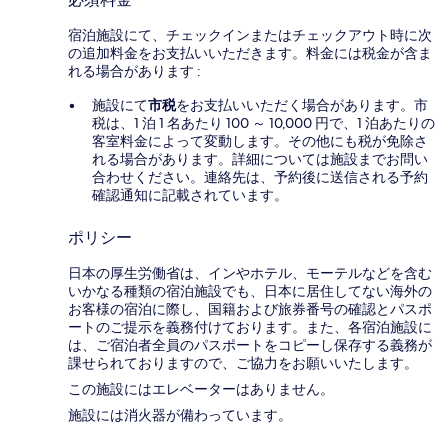
宿泊施設にて、チェックインまたはチェックアウト時に次
の追加料金をお支払いいただきます。料金には税金が含ま
れる場合があります :
施設にて
市税
をお支払いいただく場合があります。市
税は、1 泊 1 名あたり 100 ～ 10,000 円で、1 泊あたりの
客室料金によって変動します。その他にも税が免除さ
れる場合があります。詳細については施設までお問い
合わせください。連絡先は、予約後に送信される予約
確認通知に記載されています。
ポリシー
日本の厚生労働省は、インやホテル、モーテルなどを含む
いかなる種類の宿泊施設でも、日本に​居住してない海外の
お客様の宿泊に際し、国籍および旅券番号の確認とパスポ
ートのご提示を義務付け​ております。また、各宿泊施設に
は、ご宿泊者全員のパスポートをコピーし保存する義務が
課せられておりますの​で、ご協力をお願いいたします。
この施設にはエレベーターはありません。
施設には消火器が備わっています。