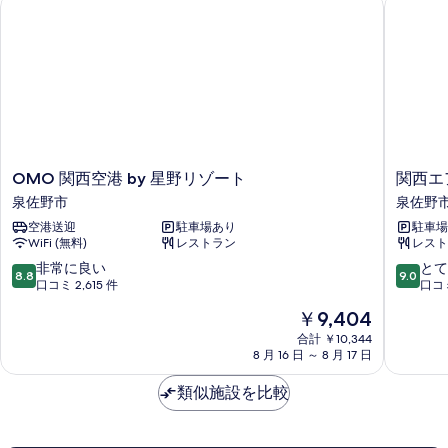
OMO 関西空港 by 星野リゾート
関西エア
の
ル
表
ー
す
示
ム
べ
の
す
詳
て
る
細
の
写
真
OMO
関
OMO 関西空港 by 星野リゾート
関西エ
を
関
西
泉佐野市
泉佐野
表
西
エ
空港送迎
駐車場あり
駐車場 
空
ア
示
WiFi (無料)
レストラン
レスト
港
ポ
す
by
ー
10
10
非常に良い
とて
8.8
9.0
星
ト
段
段
口コミ 2,615 件
口コミ
る
野
ワ
階
階
現
￥9,404
リ
シ
中
中
在
ゾ
ン
8.8、
9.0、
合計 ￥10,344
の
ー
8 月 16 日 ～ 8 月 17 日
ト
非
と
料
ト
ン
常
て
金
泉
類似施設を比較
ホ
に
も
は
佐
テ
良
素
￥9,404
野
ル
い、
晴
市
泉
口
ら