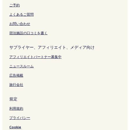
リ
開
を
開
ご予約
ン
く
開
く
ク
リ
く
リ
よくあるご質問
ン
リ
ン
ク
ン
ク
お問い合わせ
ク
宿泊施設の口コミを書く
サプライヤー、アフィリエイト、メディア向け
アフィリエイトパートナー募集中
ニュースルーム
広告掲載
旅行会社
規定
利用規約
プライバシー
Cookie