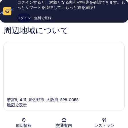
ログインすると、対象となる割引や特典を確認できます。も
佐
コ
し
っとリワードを獲得して、もっと旅を満喫 !
野
ミ
い、
市
2,615
口
ログイン
無料で登録
件
コ
件
ミ
周辺地域について
の
2,392
口
件
コ
件
ミ
の
口
コ
ミ
若宮町 4-11, 泉佐野市, 大阪府, 598-0055
地図で表示
地図
周辺情報
交通案内
レストラン