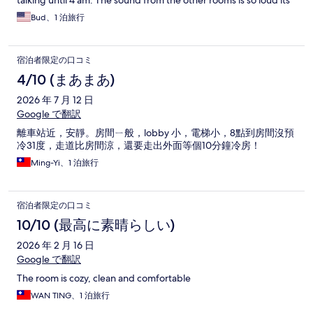
talking until 4 am. The sound from the other rooms is so loud its
like they are in the same room with you.
Bud、1 泊旅行
宿泊者限定の口コミ
4/10 (まあまあ)
2026 年 7 月 12 日
Google で翻訳
離車站近，安靜。房間ㄧ般，lobby 小，電梯小，8點到房間沒預
冷31度，走道比房間涼，還要走出外面等個10分鐘冷房！
Ming-Yi、1 泊旅行
宿泊者限定の口コミ
10/10 (最高に素晴らしい)
2026 年 2 月 16 日
Google で翻訳
The room is cozy, clean and comfortable
WAN TING、1 泊旅行