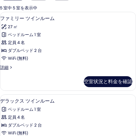
用
可
5 室中 5 室を表示中
能
ファミリー ツインルーム | 羽毛の
フ
9
ファミリー ツインルーム
な
ァ
客
27 ㎡
ミ
室
ベッドルーム 1 室
リ
の
定員 4 名
ー
絞
ダブルベッド 2 台
り
ツ
WiFi (無料)
込
イ
み
フ
詳細
ン
ァ
条
ル
ミ
件
空室状況と料金を確認
リ
ー
ー
ム
ツ
デラックス ツインルーム | 羽毛の
デ
8
イ
デラックス ツインルーム
の
ラ
ン
す
ベッドルーム 1 室
ル
ッ
ー
べ
定員 4 名
ク
ム
て
ダブルベッド 2 台
の
ス
詳
の
WiFi (無料)