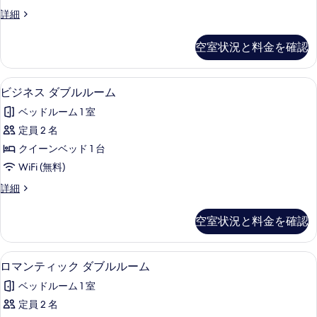
ツ
細
写
デ
詳細
イ
ラ
真
ン
ッ
空室状況と料金を確認
を
ク
ル
ス
表
ー
ツ
ビジネス ダブルルーム | 羽毛の掛
ビ
示
8
イ
ビジネス ダブルルーム
ム
ジ
ン
す
の
ベッドルーム 1 室
ル
ネ
る
ー
す
定員 2 名
ス
ム
べ
クイーンベッド 1 台
の
ダ
詳
て
WiFi (無料)
ブ
細
の
ビ
詳細
ル
ジ
写
ル
ネ
空室状況と料金を確認
真
ス
ー
ダ
を
ム
ブ
ロマンティック ダブルルーム | 羽
ロ
表
8
ル
ロマンティック ダブルルーム
の
マ
ル
示
す
ベッドルーム 1 室
ー
ン
す
ム
べ
定員 2 名
テ
る
の