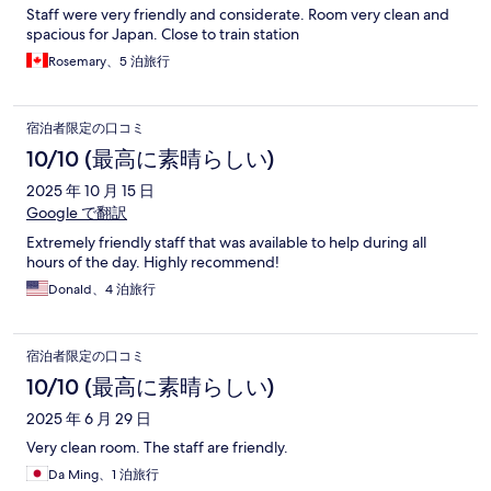
Staff were very friendly and considerate. Room very clean and
spacious for Japan. Close to train station
Rosemary、5 泊旅行
宿泊者限定の口コミ
10/10 (最高に素晴らしい)
2025 年 10 月 15 日
Google で翻訳
Extremely friendly staff that was available to help during all
hours of the day. Highly recommend!
Donald、4 泊旅行
宿泊者限定の口コミ
10/10 (最高に素晴らしい)
2025 年 6 月 29 日
Very clean room. The staff are friendly.
Da Ming、1 泊旅行