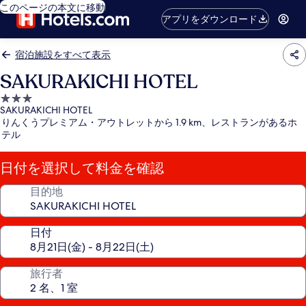
このページの本文に移動
アプリをダウンロード
宿泊施設をすべて表示
SAKURAKICHI HOTEL
3.0
SAKURAKICHI HOTEL
つ
りんくうプレミアム・アウトレットから 1.9 km、レストランがあるホ
星
テル
宿
泊
日付を選択して料金を確認
施
設
目的地
日付
旅行者