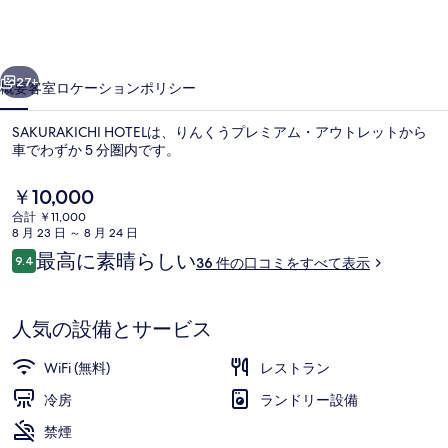
ギ
ャ
前へ
次へ
ラ
27+
概要
客室
ロケーション
ポリシー
リ
SAKURAKICHI HOTELは、りんくうプレミアム・アウトレットから
ー
車でわずか 5 分圏内です。
現
￥10,000
在
合計 ￥11,000
の
8 月 23 日 ～ 8 月 24 日
料
口
最高に素晴らしい
9.4
36 件の口コミをすべて表示
金
10段階中9.4
コ
は
ミ
エコノミー ダブルルーム | 羽毛の
￥10,000
で
人気の設備とサービス
す
WiFi (無料)
レストラン
冷房
ランドリー設備
禁煙