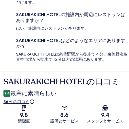
だけます。
SAKURAKICHI HOTELの施設内か周辺にレストランは
ありますか ?
はい、施設内にレストランがあります。
SAKURAKICHI HOTELはどのようなエリアにあります
か ?
SAKURAKICHI HOTELは泉佐野駅から徒歩で 4 分、泉佐野漁協
青空市場から徒歩で 15 分ほどの場所にあります。
SAKURAKICHI HOTELの口コミ
口
コ
最高に素晴らしい
9.4
ミ
36 件の口コミ
9.8
8.6
9.4
清潔度
設備とサービス
スタッフとサービス