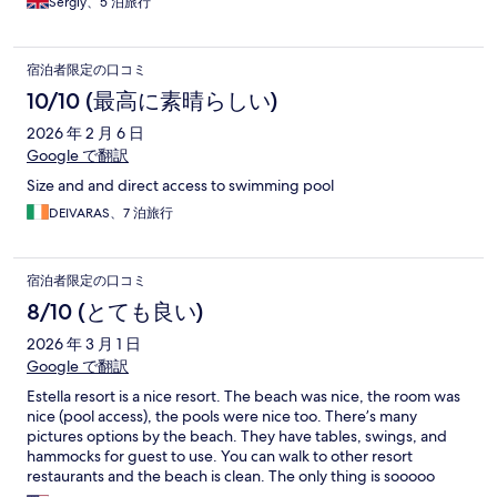
Sergiy、5 泊旅行
宿泊者限定の口コミ
10/10 (最高に素晴らしい)
2026 年 2 月 6 日
Google で翻訳
Size and and direct access to swimming pool
DEIVARAS、7 泊旅行
宿泊者限定の口コミ
8/10 (とても良い)
2026 年 3 月 1 日
Google で翻訳
Estella resort is a nice resort. The beach was nice, the room was
nice (pool access), the pools were nice too. There’s many
pictures options by the beach. They have tables, swings, and
hammocks for guest to use. You can walk to other resort
restaurants and the beach is clean. The only thing is sooooo
many mosquitoes. Be prepared to get bit even with mosquitoes