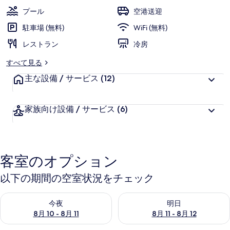
ー
プール
空港送迎
ト
駐車場 (無料)
WiFi (無料)
の
レストラン
冷房
写
すべて見る
真
主な設備 / サービス
(12)
ギ
ャ
家族向け設備 / サービス
(6)
ラ
リ
ー
客室のオプション
以下の期間の空室状況をチェック
今夜 8月 10 - 8月 11 の空室状況をチェック
明日 8月 11 - 8月 12 の空
今夜
明日
8月 10 - 8月 11
8月 11 - 8月 12