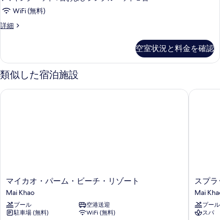
表
Access
WiFi (無料)
示
の
Connecting
詳細
す
す
Room
る
-
べ
空室状況と料金を確認
Deluxe
て
Pool
Access
の
類似した宿泊施設
の
写
詳
マイカオ・パーム・ビーチ・リゾート
スプラッ
細
真
を
表
示
す
る
マ
ス
マイカオ・パーム・ビーチ・リゾート
スプラ
イ
プ
Mai Khao
Mai Kha
カ
ラ
プール
空港送迎
プール
オ・
ッ
駐車場 (無料)
WiFi (無料)
スパ
パ
シ