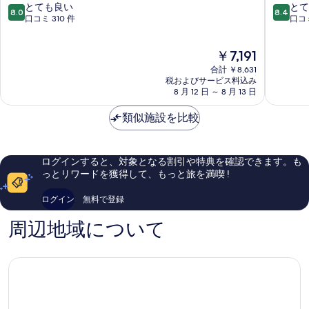
ー
ュ
10
10
とても良い
とて
8.0
8.4
ム・
ビ
段
段
口コミ 310 件
口コミ
ビ
ー
階
階
ー
チ
中
中
現
￥7,191
チ・
リ
8.0、
8.4、
在
リ
ゾ
と
と
合計 ￥8,631
の
ゾ
ー
て
て
税およびサービス料込み
料
ー
8 月 12 日 ～ 8 月 13 日
ト
も
も
金
ト
プ
良
良
は
Mai
類似施設を比較
ー
い、
い、
￥7,191
Khao
ケ
口
口
ッ
コ
コ
ト
ミ
ミ
ログインすると、対象となる割引や特典を確認できます。も
Mai
310
926
っとリワードを獲得して、もっと旅を満喫 !
Khao
件
件
件
件
ログイン
無料で登録
の
の
口
口
周辺地域について
コ
コ
ミ
ミ