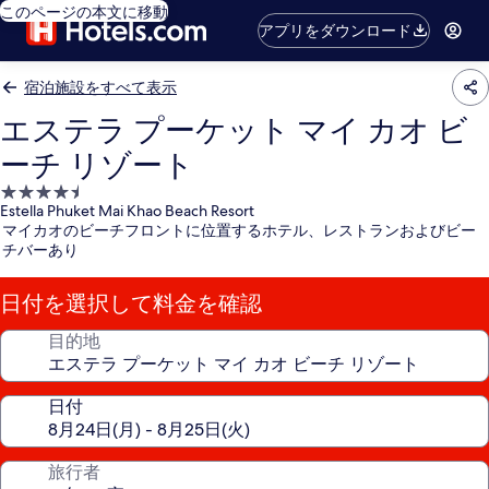
このページの本文に移動
アプリをダウンロード
宿泊施設をすべて表示
エステラ プーケット マイ カオ ビ
ーチ リゾート
4.5
Estella Phuket Mai Khao Beach Resort
つ
マイカオのビーチフロントに位置するホテル、レストランおよびビー
星
チバーあり
宿
泊
日付を選択して料金を確認
施
設
目的地
日付
旅行者