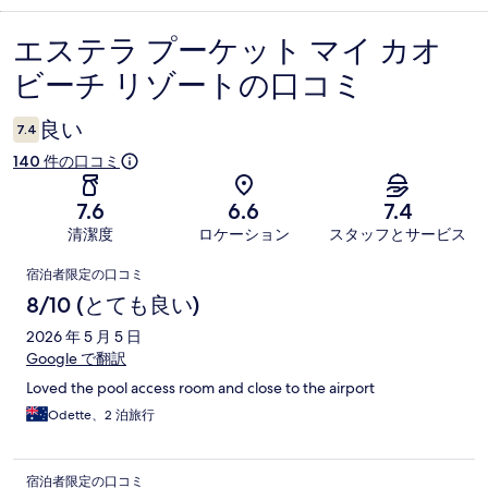
エステラ プーケット マイ カオ
口
ビーチ リゾートの口コミ
コ
ミ
良い
7.4
140 件の口コミ
7.6
6.6
7.4
清潔度
ロケーション
スタッフとサービス
口
宿泊者限定の口コミ
コ
8/10 (とても良い)
ミ
2026 年 5 月 5 日
Google で翻訳
Loved the pool access room and close to the airport
Odette、2 泊旅行
宿泊者限定の口コミ