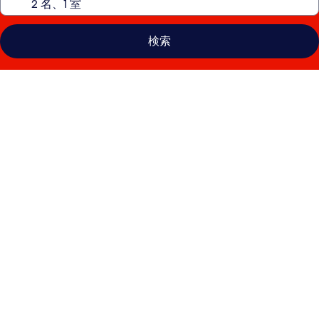
検索
エ
ス
テ
ラ