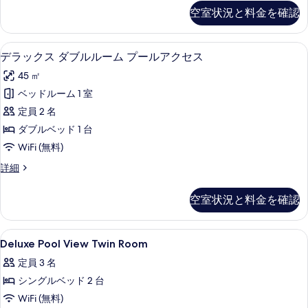
ル
ッ
空室状況と料金を確認
ク
ー
ス
ム
ダ
デラックス ダブルルーム プールアクセス
デ
8
ブ
デラックス ダブルルーム プールアクセス
プ
ラ
ル
ー
45 ㎡
ル
ッ
ー
ル
ベッドルーム 1 室
ク
ム
ビ
定員 2 名
プ
ス
ー
ュ
ダブルベッド 1 台
ダ
ル
ー
WiFi (無料)
ビ
ブ
の
ュ
デ
詳細
ル
ー
ラ
す
の
ル
ッ
空室状況と料金を確認
べ
詳
ク
ー
細
ス
て
ム
ダ
Deluxe
ミニバー、セーフティボックス (室内)、
の
6
ブ
Deluxe Pool View Twin Room
プ
Pool
ル
写
ー
定員 3 名
ル
View
真
ー
ル
シングルベッド 2 台
Twin
を
ム
Room
ア
WiFi (無料)
プ