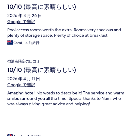
10/10 (最高に素晴らしい)
2026 年 3 月 26 日
Google で翻訳
Pool access rooms worth the extra. Rooms very spacious and
plenty of storage space. Plenty of choice at breakfast
Carol、4 泊旅行
宿泊者限定の口コミ
10/10 (最高に素晴らしい)
2026 年 4 月 11 日
Google で翻訳
Amazing hotel! No words to describe it! The service and warm
smiles surround you all the time. Special thanks to Nam, who
was always giving great advice and helping!