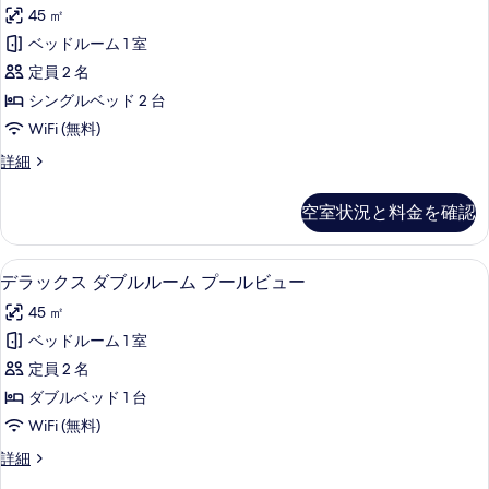
表
45 ㎡
Pool
示
ベッドルーム 1 室
Access
す
の
定員 2 名
る
す
シングルベッド 2 台
べ
WiFi (無料)
て
Deluxe
詳細
Twin
の
Pool
空室状況と料金を確認
写
Access
の
真
詳
デラックス ダブルルーム プールビュー 
デ
を
9
細
デラックス ダブルルーム プールビュー
ラ
表
45 ㎡
ッ
示
ベッドルーム 1 室
ク
す
定員 2 名
ス
る
ダブルベッド 1 台
ダ
WiFi (無料)
ブ
デ
詳細
ル
ラ