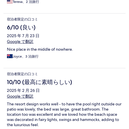
Teresa、2 泊旅行
repellent.
宿泊者限定の口コミ
6/10 (良い)
2025 年 7 月 23 日
Google で翻訳
Nice place in the middle of nowhere.
Joyce、3 泊旅行
宿泊者限定の口コミ
10/10 (最高に素晴らしい)
2025 年 2 月 26 日
Google で翻訳
The resort design works well - to have the pool right outside our
patio was lovely, the bed was large, great bathroom. The
location too was excellent and we loved how the beach space
was decorated in fairy lights, swings and hammocks, adding to
the luxurious feel.