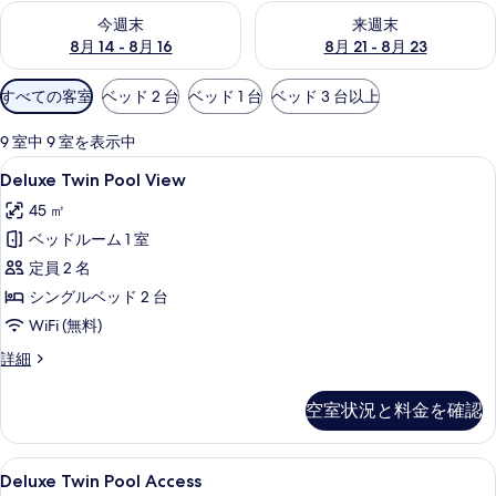
今週末 8月 14 - 8月 16 の空室状況をチェック
来週末 8月 21 - 8月 23 の
今週末
来週末
8月 14 - 8月 16
8月 21 - 8月 23
利
すべての客室
ベッド 2 台
ベッド 1 台
ベッド 3 台以上
用
可
9 室中 9 室を表示中
能
Deluxe
Deluxe Twin Pool View | ミ
7
Deluxe Twin Pool View
な
Twin
客
45 ㎡
Pool
室
ベッドルーム 1 室
View
の
の
定員 2 名
絞
す
シングルベッド 2 台
り
べ
WiFi (無料)
込
て
み
Deluxe
詳細
Twin
条
の
Pool
件
空室状況と料金を確認
写
View
の
真
詳
Deluxe
Deluxe Twin Pool Access |
を
7
細
Deluxe Twin Pool Access
Twin