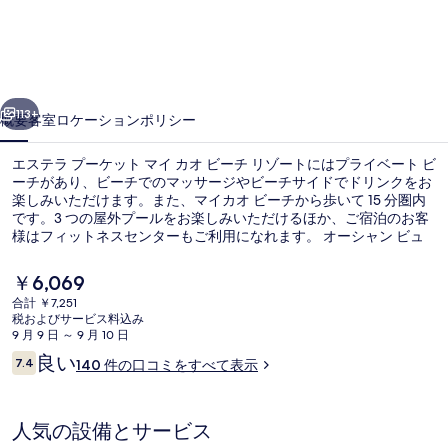
プ
ー
ケ
前へ
次へ
ッ
113+
概要
客室
ロケーション
ポリシー
ト
エステラ プーケット マイ カオ ビーチ リゾートにはプライベート ビ
マ
ーチがあり、ビーチでのマッサージやビーチサイドでドリンクをお
楽しみいただけます。また、マイカオ ビーチから歩いて 15 分圏内
イ
です。3 つの屋外プールをお楽しみいただけるほか、ご宿泊のお客
カ
様はフィットネスセンターもご利用になれます。 オーシャン ビュ
ーのSeaven Sea Restaurantでは、朝食、ランチ、およびディナーを
オ
お召し上がりいただけます。 その他の設備としてプールサイドバ
現
￥6,069
ー、子供用プール、およびスナックバー / デリなどが、この高級ホ
在
ビ
合計 ￥7,251
テルに備わっています。
の
税およびサービス料込み
ビーチバー
ー
料
9 月 9 日 ～ 9 月 10 日
金
口
良い
チ
7.4
140 件の口コミをすべて表示
は
10段階中7.4
コ
￥6,069
リ
ミ
で
す
ゾ
人気の設備とサービス