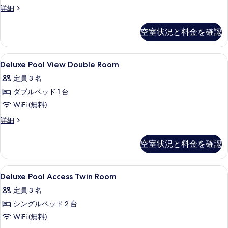
表
の
ー
ク
Deluxe
詳細
示
ル
Pool
す
セ
ア
View
す
べ
空室状況と料金を確認
ス
ク
Twin
る
セ
て
Room
の
ス
の
の
Deluxe
ミニバー、セーフティボックス (室内)、
す
の
8
詳
Deluxe Pool View Double Room
Pool
詳
写
細
べ
定員 3 名
細
View
真
て
ダブルベッド 1 台
Double
を
の
Room
WiFi (無料)
表
写
の
Deluxe
詳細
示
真
Pool
す
す
View
を
べ
空室状況と料金を確認
Double
る
表
て
Room
示
の
の
Deluxe
ミニバー、セーフティボックス (室内)、
7
詳
Deluxe Pool Access Twin Room
す
Pool
写
細
定員 3 名
る
Access
真
シングルベッド 2 台
Twin
を
Room
WiFi (無料)
表