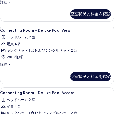
の
Deluxe
詳細
示
Pool
す
す
Access
べ
空室状況と料金を確認
Twin
る
て
Room
の
の
Connecting
Connecting Room - Deluxe P
8
詳
Connecting Room - Deluxe Pool View
Room
写
細
ベッドルーム 2 室
-
真
定員 4 名
Deluxe
を
Pool
キングベッド 1 台およびシングルベッド 2 台
表
View
WiFi (無料)
示
の
Connecting
詳細
す
す
Room
る
-
べ
空室状況と料金を確認
Deluxe
て
Pool
View
の
Connecting
Connecting Room - Deluxe P
9
の
Connecting Room - Deluxe Pool Access
写
Room
詳
ベッドルーム 2 室
細
-
真
定員 4 名
Deluxe
を
Pool
キングベッド 1 台およびシングルベッド 2 台