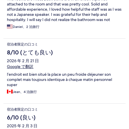
attached to the room and that was pretty cool. Solid and
affordable experience, I loved how helpful the staff was as I was
not a Japanese speaker. I was grateful for their help and
hospitality. I will say I did not realize the bathroom was not
attached so that caught me off guard but that is on me. The
Daniel、2 泊旅行
room had tatami mats and that was nice. There wasn't AC in the
room so careful in the summer months but it was nice to get out
of the heat. This is listed as a Ski resort so keep that in mind.
宿泊者限定の口コミ
Beautiful views of the area and it was walkable to many
locations.
8/10 (とても良い)
2026 年 2 月 21 日
Google で翻訳
l’endroit est bien situé la place un peu froide déjeuner son
complet mais toujours identique à chaque matin personnel
super
Jean、4 泊旅行
宿泊者限定の口コミ
6/10 (良い)
2025 年 2 月 3 日