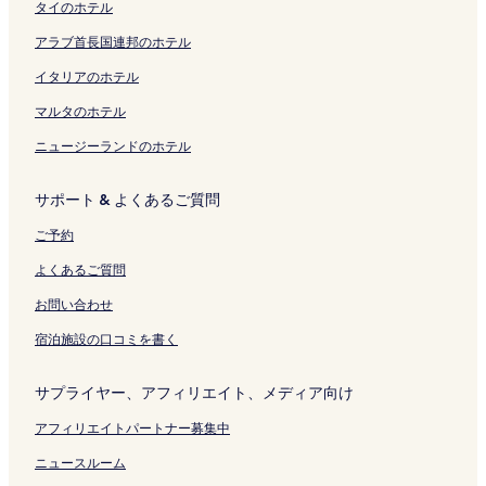
タイのホテル
a
ン
w
リ
ク
r
ク
e
ン
アラブ首長国連邦のホテル
k
r
ク
i
H
イタリアのホテル
n
o
g
t
マルタのホテル
の
e
ニュージーランドのホテル
ペ
l
ー
の
ジ
ペ
サポート & よくあるご質問
を
ー
開
ジ
ご予約
く
を
リ
開
よくあるご質問
ン
く
ク
リ
お問い合わせ
ン
宿泊施設の口コミを書く
ク
サプライヤー、アフィリエイト、メディア向け
アフィリエイトパートナー募集中
ニュースルーム