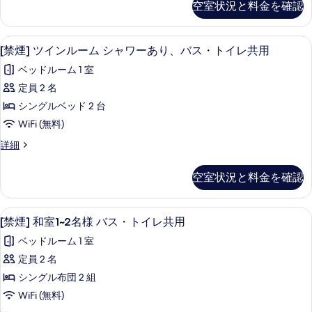
る
り、
空室状況と料金を確認
バ
イ
バ
ト
ン
ス
ス
イ
ル
共
[禁煙] ツインルーム シャワーあり、バス・
[禁
共
9
ー
[禁煙] ツインルーム シャワーあり、バス・トイレ共用
レ
用
煙]
ム
用
の
あ
ベッドルーム 1 室
ト
詳
ツ
の
イ
り、
定員 2 名
細
イ
す
レ
バ
シングルベッド 2 台
あ
ン
べ
り、
ス
WiFi (無料)
ル
て
バ
共
[禁
詳細
ス
ー
の
煙]
用
共
ム
ツ
写
用
空室状況と料金を確認
の
イ
の
シ
真
ン
す
詳
ャ
を
ル
細
WiFi (無料)
[禁
べ
5
ー
[禁煙] 和室1~2名様 バス・トイレ共用
ワ
表
煙]
ム
て
ー
ベッドルーム 1 室
示
シ
和
の
ャ
あ
定員 2 名
す
室
写
ワ
り、
シングル布団 2 組
る
ー
1~2
真
あ
バ
WiFi (無料)
名
を
り、