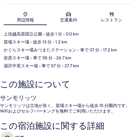
地図
周辺情報
交通案内
レストラン
上信越高原国立公園
- 徒歩 1 分
- 0.0 km
苗場スキー場
- 徒歩 13 分
- 1.2 km
かぐらスキー場みつまたステーション
- 車で 37 分
- 17.2 km
岩原スキー場
- 車で 55 分
- 26.7 km
湯沢中里スキー場
- 車で 57 分
- 27.7 km
この施設について
サンモリッツ
サンモリッツは立地が良く、苗場スキー場から徒歩 15 分圏内です。
WiFiおよびセルフパーキングを無料でご利用いただけます。
この宿泊施設に関する詳細