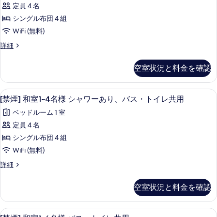
和
イ
ワ
る
定員 4 名
表
室
ー・
レ
シングル布団 4 組
ト
示
1~4
あ
イ
WiFi (無料)
名
す
レ
り、
[禁
詳細
あ
様
る
煙]
バ
り、
バ
和
バ
ス
空室状況と料金を確認
室
ス・
ス
共
1~4
共
ト
名
用
用
[禁煙] 和室1~4名様 シャワーあり、バス・
[禁
7
様
イ
[禁煙] 和室1~4名様 シャワーあり、バス・トイレ共用
の
の
煙]
バ
詳
レ
ベッドルーム 1 室
ス・
す
細
和
共
ト
定員 4 名
べ
室
イ
用
シングル布団 4 組
レ
て
1~4
の
共
WiFi (無料)
名
の
用
す
[禁
詳細
の
様
写
煙]
べ
詳
シ
真
和
細
て
空室状況と料金を確認
室
ャ
を
の
1~4
ワ
表
名
写
[禁煙] 和室1~6名様 バス・トイレ共用 | W
[禁
8
様