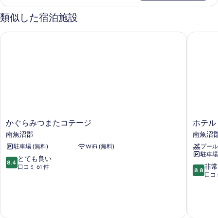
の
1~8
ト
表
名
類似した宿泊施設
写
様
イ
示
真
バ
レ
す
かぐらみつまたコテージ
ホテル 
ス・
を
共
ト
る
表
イ
用
レ
示
の
共
す
用
す
の
る
べ
詳
細
て
か
ホ
かぐらみつまたコテージ
ホテル
の
ぐ
テ
南魚沼郡
南魚沼
写
ら
ル
駐車場 (無料)
WiFi (無料)
プール
み
エ
真
駐車場 
つ
ン
10
とても良い
を
8.4
ま
ゼ
10
非常
段
口コミ 61 件
8.8
表
た
ル
段
口コミ
階
コ
グ
階
中
示
テ
ラ
中
8.4、
す
ー
ン
8.8、
と
ジ
デ
非
て
る
南
ィ