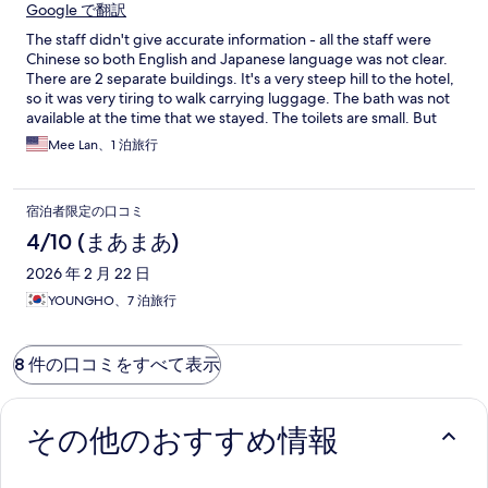
Google で翻訳
The staff didn't give accurate information - all the staff were
Chinese so both English and Japanese language was not clear.
There are 2 separate buildings. It's a very steep hill to the hotel,
so it was very tiring to walk carrying luggage. The bath was not
available at the time that we stayed. The toilets are small. But
the room was clean, comfortable, and warm. The showers were
Mee Lan、1 泊旅行
also hot, but the water pressure was a bit weak. There are
better places to stay in this area.
宿泊者限定の口コミ
4/10 (まあまあ)
2026 年 2 月 22 日
YOUNGHO、7 泊旅行
8 件の口コミをすべて表示
その他のおすすめ情報