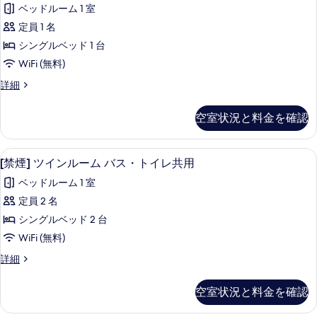
煙]
客
ベッドルーム 1 室
シ
室
定員 1 名
ン
の
シングルベッド 1 台
グ
絞
WiFi (無料)
り
ル
[禁
詳細
込
ル
煙]
み
ー
シ
条
空室状況と料金を確認
ン
ム
件
グ
バ
ル
[禁煙] ツインルーム バス・トイレ共用 | W
[禁
7
ル
[禁煙] ツインルーム バス・トイレ共用
ス・
煙]
ー
ト
ベッドルーム 1 室
ム
ツ
バ
イ
定員 2 名
イ
ス・
レ
シングルベッド 2 台
ト
ン
イ
共
WiFi (無料)
ル
レ
用
[禁
詳細
共
ー
煙]
の
用
ム
ツ
の
空室状況と料金を確認
す
イ
詳
バ
ン
べ
細