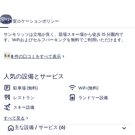
の
前へ
次へ
写
92+
概要
客室
ロケーション
ポリシー
真
サンモリッツは立地が良く、苗場スキー場から徒歩 15 分圏内で
ギ
す。WiFiおよびセルフパーキングを無料でご利用いただけます。
ャ
口
ラ
5.6
8 件の口コミをすべて表示
10段階中5.6
コ
リ
ミ
ー
人気の設備とサービス
ロビー
駐車場 (無料)
WiFi (無料)
レストラン
ランドリー設備
スキー設備
すべて見る
主な設備 / サービス
(6)