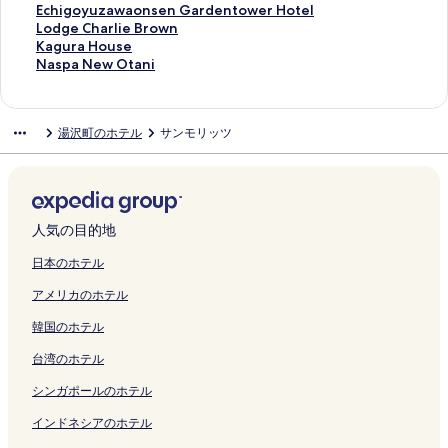
e
a
s
Y
t
ン
a
i
t
i
a
n
u
a
g
n
o
a
p
k
o
E
Echigoyuzawaonsen Gardentower Hotel
s
n
u
u
a
ク
r
g
e
g
g
の
r
w
e
の
Y
S
i
a
t
c
L
Lodge Charlie Brown
t
a
i
z
g
t
o
l
u
e
ペ
a
a
l
ペ
u
p
a
s
e
h
o
K
Kagura House
の
の
の
a
e
s
の
の
n
t
ー
-
Y
G
ー
z
r
N
u
l
i
d
a
N
Naspa New Otani
ペ
ペ
ペ
w
の
&
ペ
ペ
i
s
ジ
t
u
r
ジ
a
i
a
m
F
g
g
g
a
ー
ー
ー
a
ペ
b
ー
ー
の
u
を
e
z
a
を
w
n
e
i
u
o
e
u
s
ジ
ジ
ジ
「
ー
i
ジ
ジ
ペ
の
開
i
a
n
開
a
g
b
R
t
y
C
r
p
湯沢町のホテル
サンモリッツ
を
を
を
K
ジ
l
を
を
ー
ペ
く
の
w
d
く
H
s
a
y
a
u
h
a
a
開
開
開
U
を
l
開
開
ジ
ー
リ
ペ
a
i
リ
a
H
の
o
b
z
a
H
N
く
く
く
R
開
i
く
く
を
ジ
ン
ー
の
a
ン
t
o
ペ
k
a
a
r
o
e
リ
リ
リ
A
く
a
リ
リ
開
を
ク
ジ
ペ
の
ク
a
t
ー
a
の
w
l
u
w
ン
ン
ン
」
リ
r
ン
ン
く
開
を
ー
ペ
g
e
ジ
n
ペ
a
i
s
O
ク
ク
ク
の
ン
d
ク
ク
リ
く
開
ジ
ー
o
l
を
の
ー
o
e
e
t
人気の目的地
ペ
ク
s
ン
リ
く
を
ジ
I
の
開
ペ
ジ
n
B
の
a
ー
&
ク
ン
リ
開
を
s
ペ
く
ー
を
s
r
ペ
n
日本のホテル
ジ
K
ク
ン
く
開
e
ー
リ
ジ
開
e
o
ー
i
アメリカのホテル
を
a
ク
リ
く
n
ジ
ン
を
く
n
w
ジ
の
開
r
ン
リ
の
を
ク
開
リ
G
n
を
ペ
韓国のホテル
く
a
ク
ン
ペ
開
く
ン
a
の
開
ー
リ
o
ク
ー
く
リ
ク
r
ペ
く
ジ
台湾のホテル
ン
k
ジ
リ
ン
d
ー
リ
を
ク
e
を
ン
ク
e
ジ
ン
開
シンガポールのホテル
｜
開
ク
n
を
ク
く
5
く
t
開
リ
インドネシアのホテル
p
リ
o
く
ン