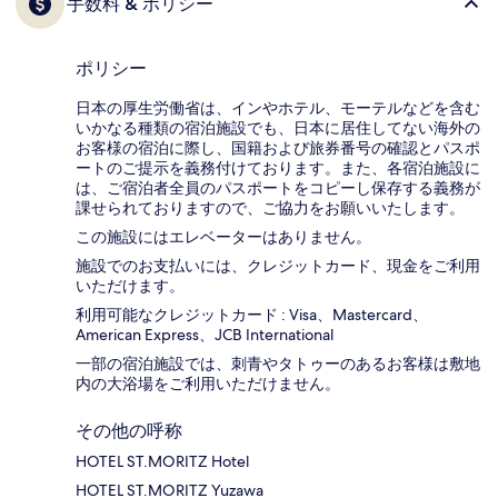
手数料 & ポリシー
ポリシー
日本の厚生労働省は、インやホテル、モーテルなどを含む
いかなる種類の宿泊施設でも、日本に​居住してない海外の
お客様の宿泊に際し、国籍および旅券番号の確認とパスポ
ートのご提示を義務付け​ております。また、各宿泊施設に
は、ご宿泊者全員のパスポートをコピーし保存する義務が
課せられておりますの​で、ご協力をお願いいたします。
この施設にはエレベーターはありません。
施設でのお支払いには、クレジットカード、現金をご利用
いただけます。
利用可能なクレジットカード : Visa、Mastercard、
American Express、JCB International
一部の宿泊施設では、刺青やタトゥーのあるお客様は敷地
内の大浴場をご利用いただけません。
その他の呼称
HOTEL ST.MORITZ Hotel
HOTEL ST.MORITZ Yuzawa