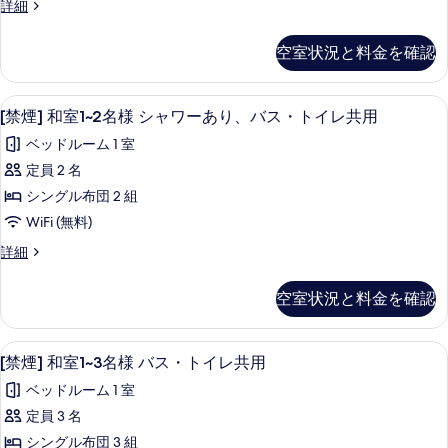
ス・
[禁
詳細
バ
様
表
煙]
ト
ス・
バ
和
示
ト
空室状況と料金を確認
イ
室
ス・
イ
す
1~2
レ
レ
ト
る
名
共
WiFi (無料)
[禁
共
8
様
イ
[禁煙] 和室1~2名様 シャワーあり、バス・トイレ共用
用
煙]
バ
用
の
レ
ベッドルーム 1 室
ス・
詳
和
の
共
ト
定員 2 名
細
室
す
イ
用
シングル布団 2 組
レ
1~2
べ
の
共
WiFi (無料)
名
て
用
す
[禁
詳細
の
様
の
煙]
べ
詳
シ
和
写
細
て
空室状況と料金を確認
室
ャ
真
の
1~2
ワ
を
名
写
WiFi (無料)
[禁
6
様
ー
[禁煙] 和室1~3名様 バス・トイレ共用
表
真
煙]
シ
あ
ベッドルーム 1 室
示
ャ
を
和
り、
ワ
定員 3 名
す
表
室
ー
バ
シングル布団 3 組
る