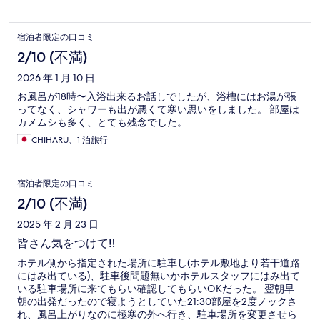
宿泊者限定の口コミ
2/10 (不満)
2026 年 1 月 10 日
お風呂が18時〜入浴出来るお話しでしたが、浴槽にはお湯が張
ってなく、シャワーも出が悪くて寒い思いをしました。 部屋は
カメムシも多く、とても残念でした。
CHIHARU、1 泊旅行
宿泊者限定の口コミ
2/10 (不満)
2025 年 2 月 23 日
皆さん気をつけて‼︎
ホテル側から指定された場所に駐車し(ホテル敷地より若干道路
にはみ出ている)、駐車後問題無いかホテルスタッフにはみ出て
いる駐車場所に来てもらい確認してもらいOKだった。 翌朝早
朝の出発だったので寝ようとしていた21:30部屋を2度ノックさ
れ、風呂上がりなのに極寒の外へ行き、駐車場所を変更させら