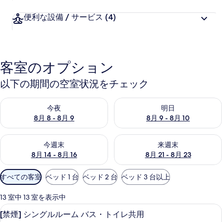
便利な設備 / サービス
(4)
客室のオプション
以下の期間の空室状況をチェック
今夜 8月 8 - 8月 9 の空室状況をチェック
明日 8月 9 - 8月 10 の空室
今夜
明日
8月 8 - 8月 9
8月 9 - 8月 10
今週末 8月 14 - 8月 16 の空室状況をチェック
来週末 8月 21 - 8月 23 の
今週末
来週末
8月 14 - 8月 16
8月 21 - 8月 23
利
すべての客室
ベッド 1 台
ベッド 2 台
ベッド 3 台以上
用
可
13 室中 13 室を表示中
能
[禁煙] シングルルーム バス・トイレ共用 | 
[禁
8
[禁煙] シングルルーム バス・トイレ共用
な