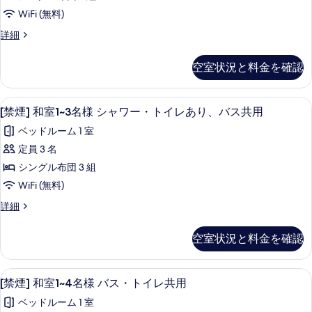
あ
示
1~3
ス・
り、
WiFi (無料)
名
す
バ
ト
[禁
詳細
ス・
様
る
煙]
イ
ト
バ
和
イ
レ
空室状況と料金を確認
室
ス・
レ
共
1~3
共
ト
名
用
用
WiFi (無料)
[禁
5
様
イ
[禁煙] 和室1~3名様 シャワー・トイレあり、バス共用
の
の
煙]
バ
詳
レ
ベッドルーム 1 室
ス・
す
細
和
共
ト
定員 3 名
べ
室
イ
用
シングル布団 3 組
レ
て
1~3
の
共
WiFi (無料)
名
の
用
す
[禁
詳細
の
様
写
煙]
べ
詳
シ
真
和
細
て
空室状況と料金を確認
室
ャ
を
の
1~3
ワ
表
名
写
[禁煙] 和室1~4名様 バス・トイレ共用 | W
[禁
8
様
ー・
[禁煙] 和室1~4名様 バス・トイレ共用
示
真
煙]
シ
ト
す
ベッドルーム 1 室
ャ
を