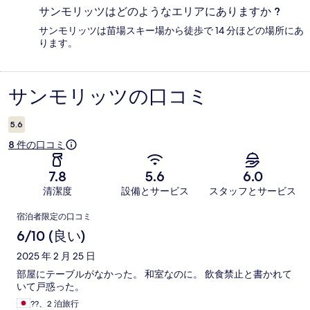
サンモリッツはどのようなエリアにありますか ?
サンモリッツは苗場スキー場から徒歩で 14 分ほどの場所にあ
ります。
サンモリッツの口コミ
口
コ
5.6
ミ
8 件の口コミ
7.8
5.6
6.0
清潔度
設備とサービス
スタッフとサービス
口
宿泊者限定の口コミ
コ
6/10 (良い)
ミ
2025 年 2 月 25 日
部屋にテーブルがなかった。 和室なのに。 飲食禁止と書かれて
いて戸惑った。
??、2 泊旅行