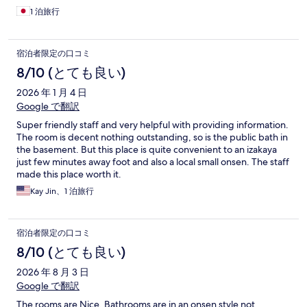
れた。 翌日大切な予定があったが、体調不良で予定変更をしな
1 泊旅行
ければならず、大変迷惑だった。
宿泊者限定の口コミ
8/10 (とても良い)
2026 年 1 月 4 日
Google で翻訳
Super friendly staff and very helpful with providing information.
The room is decent nothing outstanding, so is the public bath in
the basement. But this place is quite convenient to an izakaya
just few minutes away foot and also a local small onsen. The staff
made this place worth it.
Kay Jin、1 泊旅行
宿泊者限定の口コミ
8/10 (とても良い)
2026 年 8 月 3 日
Google で翻訳
The rooms are Nice, Bathrooms are in an onsen style not