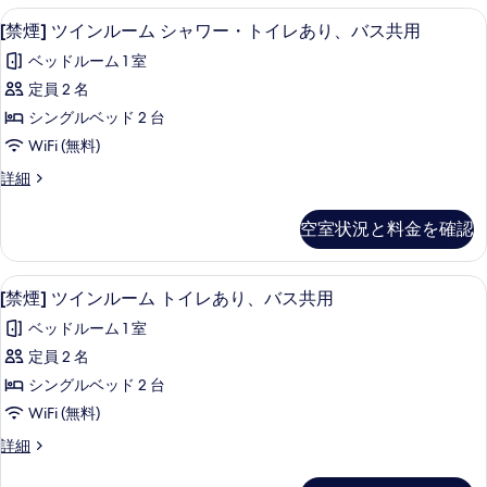
ス・
ル
[禁煙] ツインルーム シャワー・トイレあり
[禁
て
9
ー
[禁煙] ツインルーム シャワー・トイレあり、バス共用
ト
煙]
ム
の
イ
ベッドルーム 1 室
バ
ツ
写
ス・
レ
定員 2 名
イ
真
ト
共
シングルベッド 2 台
イ
ン
を
レ
用
WiFi (無料)
ル
表
共
の
[禁
詳細
用
ー
示
煙]
す
の
ム
ツ
す
詳
空室状況と料金を確認
べ
イ
細
シ
る
ン
て
ャ
ル
[禁煙] ツインルーム トイレあり、バス共用 
[禁
の
7
ー
[禁煙] ツインルーム トイレあり、バス共用
ワ
煙]
ム
写
ー・
ベッドルーム 1 室
シ
ツ
真
ャ
ト
定員 2 名
イ
を
ワ
イ
シングルベッド 2 台
ー・
ン
表
ト
レ
WiFi (無料)
ル
示
イ
あ
[禁
詳細
レ
ー
す
煙]
り、
あ
ム
ツ