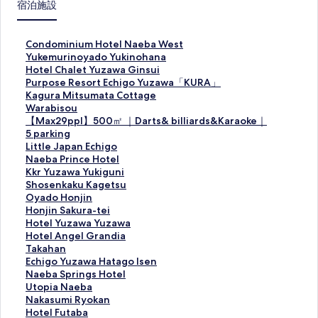
宿泊施設
C
Condominium Hotel Naeba West
o
Y
Yukemurinoyado Yukinohana
n
u
H
Hotel Chalet Yuzawa Ginsui
d
k
o
P
Purpose Resort Echigo Yuzawa「KURA」
o
e
t
u
K
Kagura Mitsumata Cottage
m
m
e
r
a
W
Warabisou
i
u
l
p
g
a
【
【Max29ppl】500㎡ ｜Darts& billiards&Karaoke｜
n
r
C
o
u
r
M
5 parking
i
i
h
s
r
a
a
L
Little Japan Echigo
u
n
a
e
a
b
x
i
N
Naeba Prince Hotel
m
o
l
R
M
i
2
t
a
K
Kkr Yuzawa Yukiguni
H
y
e
e
i
s
9
t
e
k
S
Shosenkaku Kagetsu
o
a
t
s
t
o
p
l
b
r
h
O
Oyado Honjin
t
d
Y
o
s
u
p
e
a
Y
o
y
H
Honjin Sakura-tei
e
o
u
r
u
の
l
J
P
u
s
a
o
H
Hotel Yuzawa Yuzawa
l
Y
z
t
m
ペ
】
a
r
z
e
d
n
o
H
Hotel Angel Grandia
N
u
a
E
a
ー
5
p
i
a
n
o
j
t
o
T
Takahan
a
k
w
c
t
ジ
0
a
n
w
k
H
i
e
t
a
E
Echigo Yuzawa Hatago Isen
e
i
a
h
a
を
0
n
c
a
a
o
n
l
e
k
c
N
Naeba Springs Hotel
b
n
G
i
C
開
㎡
E
e
Y
k
n
S
Y
l
a
h
a
U
Utopia Naeba
a
o
i
g
o
く
｜
c
H
u
u
j
a
u
A
h
i
e
t
N
Nakasumi Ryokan
W
h
n
o
t
リ
D
h
o
k
K
i
k
z
n
a
g
b
o
a
H
Hotel Futaba