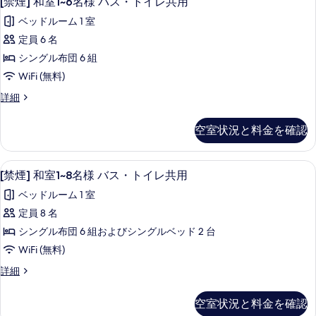
ー
[禁煙] 和室1~6名様 バス・トイレ共用
示
真
煙]
シ
あ
す
ベッドルーム 1 室
ャ
を
和
り、
ワ
る
定員 6 名
表
室
ー
バ
シングル布団 6 組
あ
示
1~6
ス・
り、
WiFi (無料)
名
す
バ
ト
[禁
詳細
ス・
様
る
煙]
イ
ト
バ
和
イ
レ
空室状況と料金を確認
室
ス・
レ
共
1~6
共
ト
名
用
用
[禁煙] 和室1~8名様 バス・トイレ共用 | W
[禁
5
様
イ
[禁煙] 和室1~8名様 バス・トイレ共用
の
の
煙]
バ
詳
レ
ベッドルーム 1 室
ス・
す
細
和
共
ト
定員 8 名
べ
室
イ
用
シングル布団 6 組およびシングルベッド 2 台
レ
て
1~8
の
共
WiFi (無料)
名
の
用
す
[禁
詳細
の
様
写
煙]
べ
詳
バ
真
和
細
て
空室状況と料金を確認
室
ス・
を