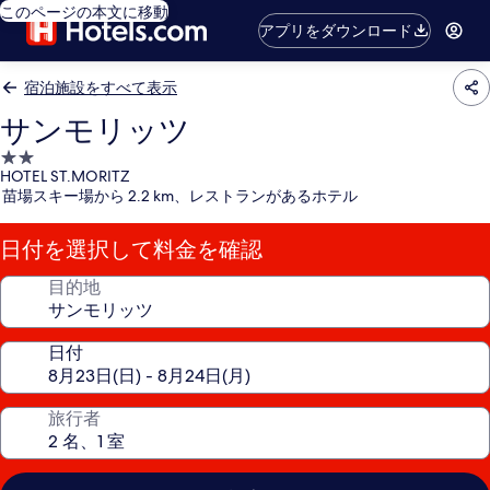
このページの本文に移動
アプリをダウンロード
宿泊施設をすべて表示
サンモリッツ
2.0
HOTEL ST.MORITZ
つ
苗場スキー場から 2.2 km、レストランがあるホテル
星
宿
日付を選択して料金を確認
泊
施
目的地
設
日付
旅行者