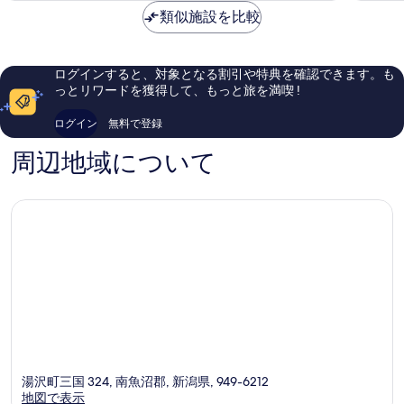
常
も
魚
類似施設を比較
ア
に
良
沼
越
良
い、
郡
後
い、
口
中
口
コ
ログインすると、対象となる割引や特典を確認できます。も
里
コ
ミ
っとリワードを獲得して、もっと旅を満喫 !
温
ミ
61
泉
221
件
ログイン
無料で登録
南
件
件
魚
件
の
周辺地域について
沼
の
口
郡
口
コ
コ
ミ
ミ
湯沢町三国 324, 南魚沼郡, 新潟県, 949-6212
地図で表示