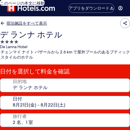
このページの本文に移動
アプリをダウンロード
宿泊施設をすべて表示
デ ランナ ホテル
4.0
De Lanna Hotel
つ
チェンマイ ナイト バザールから 2.6 km で屋外プールのあるブティック
星
スタイルのホテル
宿
泊
日付を選択して料金を確認
施
設
目的地
日付
旅行者