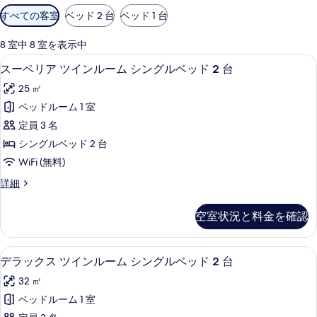
利
すべての客室
ベッド 2 台
ベッド 1 台
用
可
8 室中 8 室を表示中
能
スーペリア ツインルーム シングルベッ
ス
6
スーペリア ツインルーム シングルベッド 2 台
な
ー
客
25 ㎡
ペ
室
ベッドルーム 1 室
リ
の
定員 3 名
ア
絞
シングルベッド 2 台
り
ツ
WiFi (無料)
込
イ
み
ス
詳細
ン
ー
条
ル
ペ
件
空室状況と料金を確認
リ
ー
ア
ム
ツ
デラックス ツインルーム シングルベッ
デ
6
イ
デラックス ツインルーム シングルベッド 2 台
シ
ラ
ン
ン
32 ㎡
ル
ッ
ー
グ
ベッドルーム 1 室
ク
ム