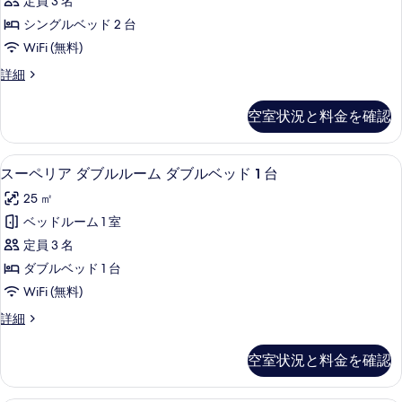
ル
定員 3 名
シ
ス
ン
ベ
シングルベッド 2 台
ツ
グ
ッ
WiFi (無料)
ル
イ
ド
ベ
デ
詳細
ン
ッ
ラ
2
ド
ル
ッ
台
空室状況と料金を確認
2
ク
ー
台
の
ス
ム
の
ツ
す
スーペリア ダブルルーム ダブルベッド 
ス
詳
6
イ
スーペリア ダブルルーム ダブルベッド 1 台
シ
べ
細
ー
ン
ン
25 ㎡
ル
て
ペ
ー
グ
ベッドルーム 1 室
の
リ
ム
ル
定員 3 名
シ
写
ア
ン
ベ
ダブルベッド 1 台
真
ダ
グ
ッ
WiFi (無料)
ル
を
ブ
ド
ベ
ス
詳細
表
ル
ッ
ー
2
示
ド
ル
ペ
台
空室状況と料金を確認
2
リ
す
ー
台
の
ア
る
ム
の
ダ