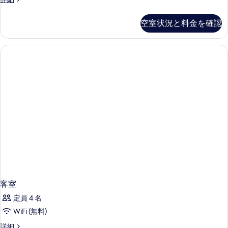
室
の
空室状況と料金を確認
詳
細
客室
定員 4 名
WiFi (無料)
客
詳細