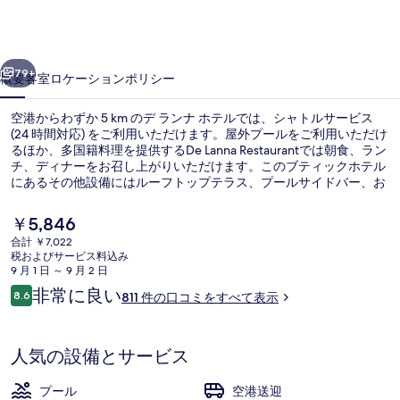
テ
ル
前へ
次へ
の
79+
概要
客室
ロケーション
ポリシー
写
空港からわずか 5 km のデ ランナ ホテルでは、シャトルサービス
真
(24 時間対応) をご利用いただけます。屋外プールをご利用いただけ
るほか、多国籍料理を提供するDe Lanna Restaurantでは朝食、ラン
ギ
チ、ディナーをお召し上がりいただけます。このブティックホテル
ャ
にあるその他設備にはルーフトップテラス、プールサイドバー、お
よびフィットネスセンターがあります。旅行者は親切なスタッフを
ラ
高く評価しています。
現
￥5,846
在
リ
合計 ￥7,022
の
税およびサービス料込み
屋外プール
ー
料
9 月 1 日 ～ 9 月 2 日
金
口
非常に良い
8.6
811 件の口コミをすべて表示
は
10段階中8.6
コ
￥5,846
ミ
で
す
人気の設備とサービス
プール
空港送迎