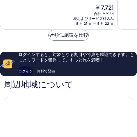
ー
テ
中
中
現
￥7,721
ト
ィ
9.2、
9.2、
在
オ
と
と
合計 ￥9,164
の
ー
て
て
税およびサービス料込み
料
ル
8 月 21 日 ～ 8 月 22 日
も
も
金
ド
素
素
は
シ
類似施設を比較
晴
晴
￥7,721
テ
ら
ら
ィ
し
し
い、
い、
ログインすると、対象となる割引や特典を確認できます。も
口
口
っとリワードを獲得して、もっと旅を満喫 !
コ
コ
ミ
ミ
ログイン
無料で登録
609
478
件
件
周辺地域について
件
件
の
の
口
口
コ
コ
ミ
ミ