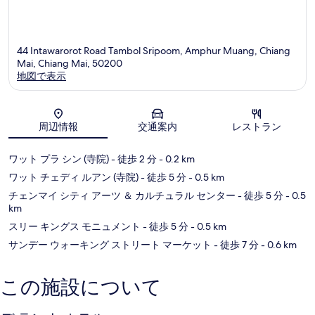
44 Intawarorot Road Tambol Sripoom, Amphur Muang, Chiang
Mai, Chiang Mai, 50200
地図で表示
地図
周辺情報
交通案内
レストラン
ワット プラ シン (寺院)
- 徒歩 2 分
- 0.2 km
ワット チェディ ルアン (寺院)
- 徒歩 5 分
- 0.5 km
チェンマイ シティ アーツ ＆ カルチュラル センター
- 徒歩 5 分
- 0.5
km
スリー キングス モニュメント
- 徒歩 5 分
- 0.5 km
サンデー ウォーキング ストリート マーケット
- 徒歩 7 分
- 0.6 km
この施設について