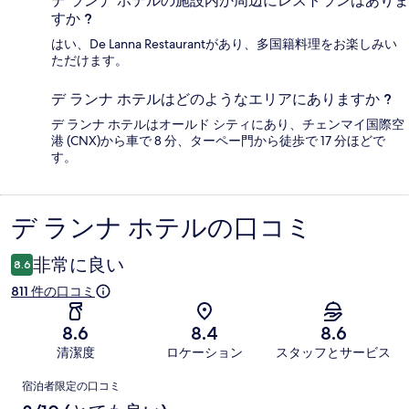
デ ランナ ホテルの施設内か周辺にレストランはありま
すか ?
はい、De Lanna Restaurantがあり、多国籍料理をお楽しみい
ただけます。
デ ランナ ホテルはどのようなエリアにありますか ?
デ ランナ ホテルはオールド シティにあり、チェンマイ国際空
港 (CNX)から車で 8 分、ターペー門から徒歩で 17 分ほどで
す。
デ ランナ ホテルの口コミ
口
コ
非常に良い
8.6
ミ
811 件の口コミ
8.6
8.4
8.6
清潔度
ロケーション
スタッフとサービス
口
宿泊者限定の口コミ