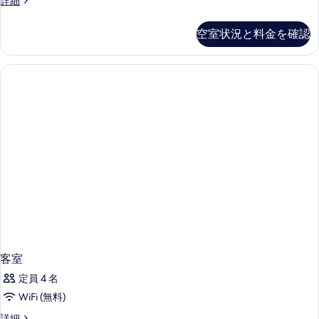
詳細
室
の
空室状況と料金を確認
詳
細
客室
定員 4 名
WiFi (無料)
客
詳細