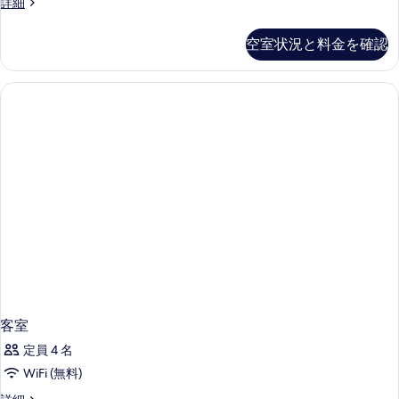
1
ス
詳細
示
ベ
ド
イ
台
す
1
ッ
ー
の
空室状況と料金を確認
台
ト
る
ド
の
す
キ
1
詳
ン
べ
細
グ
台
て
ベ
の
ッ
の
す
ド
写
1
べ
台
真
て
の
を
詳
の
細
表
写
示
真
す
を
る
表
客室
示
定員 4 名
す
WiFi (無料)
る
客