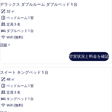
す
デラックス ダブルルーム ダブルベッド 
デ
詳
7
ブ
デラックス ダブルルーム ダブルベッド 1 台
ダ
べ
細
ラ
ル
ブ
32 ㎡
ル
て
ッ
ー
ル
ベッドルーム 1 室
の
ク
ム
ベ
定員 3 名
ダ
写
ス
ブ
ッ
ダブルベッド 1 台
真
ダ
ル
ド
WiFi (無料)
ベ
を
ブ
1
ッ
デ
詳細
表
ル
ド
ラ
台
示
1
ル
ッ
の
空室状況と料金を確認
台
ク
す
ー
の
す
ス
る
ム
詳
ダ
べ
スイート キングベッド 1 台 | ピロ
ス
細
12
ブ
スイート キングベッド 1 台
ダ
て
イ
ル
ブ
48 ㎡
ル
の
ー
ー
ル
ベッドルーム 1 室
写
ト
ム
ベ
定員 3 名
ダ
真
キ
ブ
ッ
キングベッド 1 台
を
ン
ル
ド
WiFi (無料)
ベ
表
グ
ッ