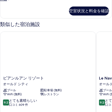
室
の
空室状況と料金を確認
詳
細
類似した宿泊施設
ビアンルアン リゾート
Le Navie
ビ
Le
ビアンルアン リゾート
Le Nav
ア
Naview
オールド シティ
オールド
ン
@Prasin
プール
駐車場 (無料)
プール
ル
オ
WiFi (無料)
レストラン
WiFi 
ア
ー
ン
ル
10
10
とても素晴らしい
とて
9.2
9.2
リ
ド
段
段
口コミ 609 件
口コミ
ゾ
シ
階
階