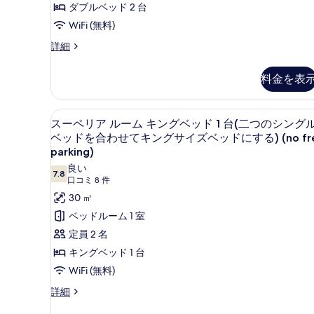
フ
ダブルベッド 2 台
屋
no
ロ
WiFi (無料)
ダ
free
ア
(Executive,
ブ
デ
parking)
詳細
no
ラ
の
ル
free
ッ
料金を表
parking)
す
ベ
ク
の
ス
べ
ッ
詳
4
高級寝具、ミニバー、セーフティ
ス
て
細
ド
11
人
スーペリア ルーム キングベッド 1 台(二つのシング
ー
部
の
2
ベッドを合わせてキングサイズベッドにする) (no fr
屋
ペ
parking)
台
写
ダ
良い
リ
(no
ブ
真
7.8
10 点中 7.8
(口
口コミ 8 件
ル
free
ア
を
コ
ベ
30 ㎡
parking)
ル
表
ッ
ミ
ベッドルーム 1 室
の
ド
ー
8
示
定員 2 名
2
す
件)
ム
す
台
キングベッド 1 台
べ
(no
キ
る
WiFi (無料)
free
て
ン
parking)
ス
詳細
の
グ
の
ー
写
詳