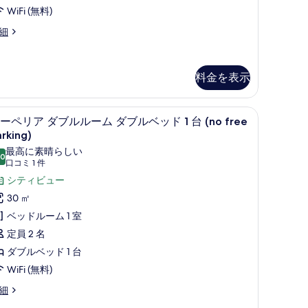
イ
WiFi (無料)
ン
ー
細
ジ
ト
利
用
料金を表示
キ
可
ン
no
ス (室内)、デスク
スーペリア ダブルルーム ダブルベッド 1 台 (no
ス
グ
9
ree
ーペリア ダブルルーム ダブルベッド 1 台 (no free
ー
o
サ
arking)
rking)
ee
ペ
の
最高に素晴らしい
イ
.0
rking)
10 点中 10.0
(口
口コミ 1 件
リ
す
ズ
コ
シティビュー
ア
べ
の
ミ
30 ㎡
ダ
て
す
1
ベッドルーム 1 室
ブ
の
件)
べ
定員 2 名
ル
写
て
ダブルベッド 1 台
ル
真
の
WiFi (無料)
ー
を
写
細
ム
表
真