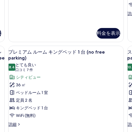
詳
写
を
ク
細
真
ラ
表
エ
詳
ブ
を
グ
示
ラ
ゼ
表
ウ
す
-
ク
ン
示
示
料金を表示
る
テ
ジ
ィ
す
利
(
ブ
用
ボックス (室内)、デスク
る
高級寝具、ミニバー、セーフティボック
プ
ス
9
f
ル
プレミアム ルーム キングベッド 1 台 (no free
ス
可
イ
レ
(n
ee
parking)
p
pa
ー
fr
ミ
とても良い
ト
8.4
10
pa
10 点中 8.4
(口
口コミ 7 件
ア
-
の
コ
キ
シティビュー
詳
ム
ン
ミ
細
36 ㎡
ル
グ
7
ベッドルーム 1 室
サ
ー
件)
イ
定員 2 名
ム
ズ
キングベッド 1 台
の
キ
詳
WiFi (無料)
ン
細
プ
ス
詳細
詳
グ
レ
ー