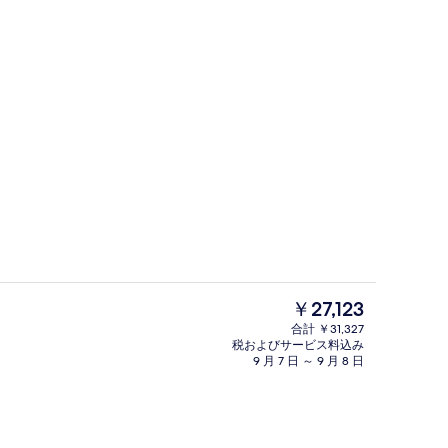
朝食 (ビュッフェ)、毎日提供 (有料)
現
￥27,123
在
合計 ￥31,327
の
税およびサービス料込み
朝食 (ビュッフェ)、毎日提供 (有料)
料
9 月 7 日 ～ 9 月 8 日
金
は
￥27,123
で