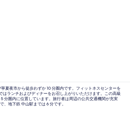
フロント
び寧夏夜市から徒歩わずか 10 分圏内です。フィットネスセンターを
aoではランチおよびディナーをお召し上がりいただけます。この高級
 5 分圏内に位置しています。旅行者は周辺の公共交通機関が充実
外観
で、地下鉄 中山駅までは 6 分です。