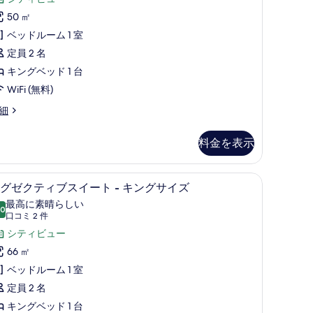
ス
ミ
50 ㎡
ス
台
1
ベッドルーム 1 室
イ
no
件)
定員 2 名
ー
ree
キングベッド 1 台
arking)
ト
WiFi (無料)
の
キ
す
細
ン
o
ee
べ
グ
rking)
料金を表示
て
ベ
の
ッ
ス (室内)、デスク
エグゼクティブスイート - キングサイズ | 
エ
写
ド
12
グゼクティブスイート - キングサイズ
グ
真
最高に素晴らしい
.0
10 点中 10.0
ゼ
(口
口コミ 2 件
を
台
コ
ク
シティビュー
表
ク
ミ
テ
66 ㎡
示
ラ
2
ィ
ベッドルーム 1 室
す
ブ
件)
ブ
定員 2 名
る
ラ
ス
キングベッド 1 台
ウ