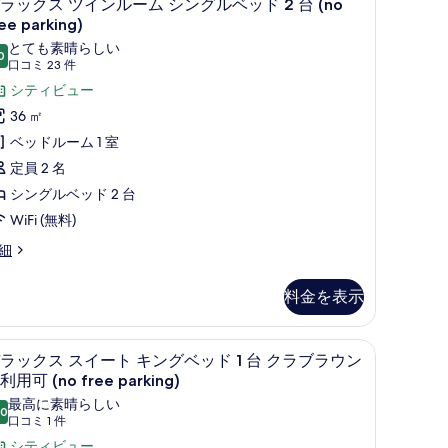
ド
9
ラックス ツインルーム シングルベッド 2 台 (no
ラ
ee parking)
ッ
とても素晴らしい
台
0
10 点中 9.0
(口
口コミ 23 件
ク
no
コ
シティビュー
ス
ree
ミ
36 ㎡
arking)
ツ
23
ベッドルーム 1 室
の
イ
件)
定員 2 名
す
ン
o
シングルベッド 2 台
べ
ee
ル
rking)
WiFi (無料)
て
ー
の
細
ム
写
シ
料金を表示
真
ン
を
グ
ーフティボックス (室内)、デスク
 no free parking) | 高級寝具、ミニバー、セーフティボックス (室内)、デスク
デラックス スイート キングベッド 1 台 クラブラウ
デ
表
ル
12
ラックス スイート キングベッド 1 台 クラブラウン
ラ
示
利用可 (no free parking)
ベ
ッ
す
最高に素晴らしい
ッ
.0
10 点中 10.0
(口
口コミ 1 件
ク
る
ド
コ
シティビュー