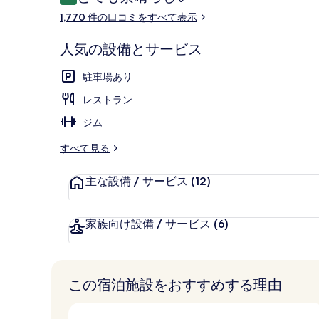
10段階中9.0
コ
フロント
1,770 件の口コミをすべて表示
ミ
人気の設備とサービス
駐車場あり
レストラン
ジム
すべて見る
主な設備 / サービス
(12)
家族向け設備 / サービス
(6)
この宿泊施設をおすすめする理由