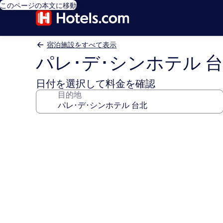
このページの本文に移動
宿泊施設をすべて表示
パレ･デ･シンホテル 
日付を選択して料金を確認
目的地
パ
レ･
デ･
シ
ン
ホ
テ