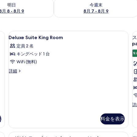
- 8月 9 の空室状況をチェック
今週末 8月 7 - 8月 9 の空室状況をチ
明日
今週末
8月 8 - 8月 9
8月 7 - 8月 9
ボックス (室内)、デスク
Deluxe
高級寝具、ミニバー、セーフティボック
12
Deluxe Suite King Room
ス
Suite
pa
定員 2 名
King
9.
キングベッド 1 台
Room
の
WiFi (無料)
す
Deluxe
詳細
Suite
べ
King
て
Room
の
の
詳
写
細
ス
詳
真
ー
ペ
を
示
料金を表示
リ
表
ア
ル
示
ボックス (室内)、デスク
高級寝具、ミニバー、セーフティボック
エ