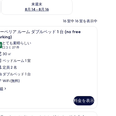
ェック
来週末 8月 14 - 8月 16 の空室状況をチェック
来週末
8月 14 - 8月 16
16 室中 16 室を表示中
ス (室内)、デスク
高級寝具、ミニバー、セーフティボックス (室
ス
11
ーペリア ルーム ダブルベッド 1 台 (no free
ー
rking)
ペ
とても素晴らしい
0
10 点中 9.0
(口
口コミ 27 件
リ
コ
30 ㎡
ア
ミ
ベッドルーム 1 室
ル
27
定員 2 名
ー
件)
ダブルベッド 1 台
ム
WiFi (無料)
ダ
細
ブ
ル
料金を表示
ベ
ッ
ス (室内)、デスク
高級寝具、ミニバー、セーフティボックス (室
デ