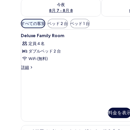
今夜 8月 7 - 8月 8 の空室状況をチェック
明日 8月 8 
今夜
8月 7 - 8月 8
利
すべての客室
ベッド 2 台
ベッド 1 台
用
Deluxe
高級寝具、ミニバー、セーフティ
可
7
Deluxe Family Room
Family
能
定員 4 名
Room
な
ダブルベッド 2 台
の
客
WiFi (無料)
室
す
の
べ
Deluxe
詳細
絞
Family
て
Room
り
の
の
込
詳
写
み
細
真
条
件
を
表
料金を表
示
す
高級寝具、ミニバー、セーフティ
ス