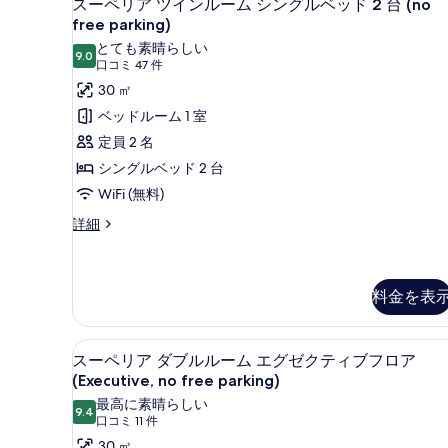
8
スーペリア ツインルーム シングルベッド 2 台 (no
る
ー
free parking)
ペ
とても素晴らしい
9.0
10 点中 9.0
(口
口コミ 47 件
リ
コ
30 ㎡
ア
ミ
ベッドルーム 1 室
ツ
47
定員 2 名
イ
件)
シングルベッド 2 台
ン
WiFi (無料)
ル
ス
詳細
ー
ー
ム
ペ
リ
シ
ア
料金を表
ン
ツ
グ
イ
スーペリア ダブルルーム エグゼクテ
ス
ン
ル
13
スーペリア ダブルルーム エグゼクティブフロア
ル
ー
(Executive, no free parking)
ベ
ー
ペ
ム
最高に素晴らしい
ッ
9.4
10 点中 9.4
シ
(口
口コミ 11 件
リ
ド
ン
コ
30 ㎡