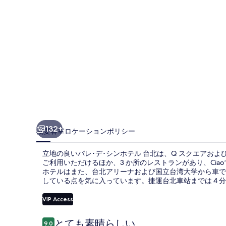
ル
台
北
の
写
真
ギ
ャ
132+
概要
客室
ロケーション
ポリシー
ラ
立地の良いパレ･デ･シンホテル 台北は、Q スクエアおよ
リ
ご利用いただけるほか、3 か所のレストランがあり、Ci
ホテルはまた、台北アリーナおよび国立台湾大学から車で
ー
している点を気に入っています。捷運台北車站までは 4 分
VIP Access
口
とても素晴らしい
9.0