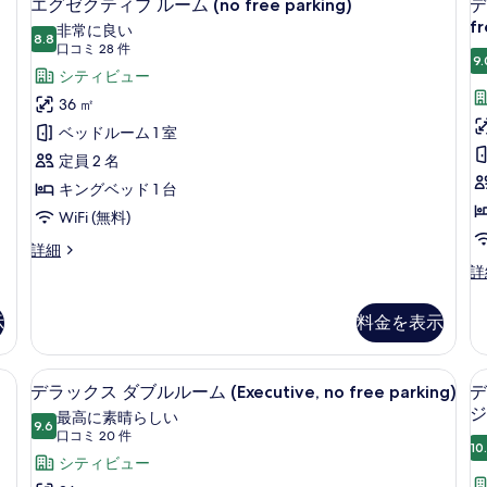
9
ー
エグゼクティブ ルーム (no free parking)
デ
す
グ
ム
fr
1
非常に良い
8.8
ダ
る
10 点中 8.8
ゼ
(口
口コミ 28 件
ブ
9.
コ
ク
シティビュー
ル
(
ミ
ベ
テ
36 ㎡
f
ッ
28
p
ィ
ベッドルーム 1 室
ド
件)
1
ブ
定員 2 名
台
ル
キングベッド 1 台
(n
fr
ー
WiFi (無料)
pa
ム
エ
詳細
の
グ
デ
詳
(no
詳
ゼ
ラ
細
free
ク
ッ
示
料金を表示
parking)
テ
ク
ィ
の
ス
ブ
ツ
ィブフロア (Executive, no free parking) | 高級寝具、ミニバー、セ
す
デラックス ダブルルーム (Executive,
デ
ル
14
イ
デラックス ダブルルーム (Executive, no free parking)
デ
べ
ー
ラ
ン
ジ
最高に素晴らしい
ム
9.6
ル
て
10 点中 9.6
ッ
(口
口コミ 20 件
(no
ー
10
コ
の
ク
シティビュー
free
ム
parking)
ミ
シ