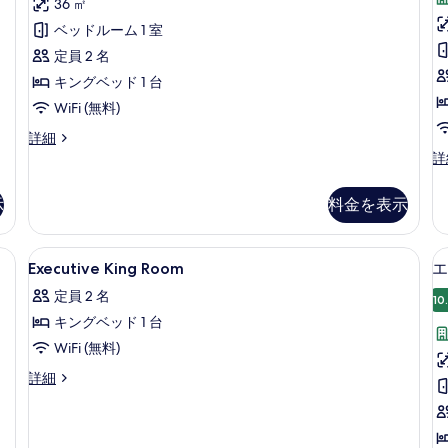
写
ス
36 ㎡
2
の
ン
20
真
ダ
ベッドルーム 1 室
詳
グ
件)
細
ル
を
ブ
定員 2 名
(
ベ
表
ル
キングベッド 1 台
f
ッ
p
示
ド
ル
WiFi (無料)
2
す
ー
デ
詳細
台
ラ
デ
詳
る
ム
(n
ッ
ラ
fr
(Executive,
ク
ッ
pa
示
料金を表示
no
ス
ク
の
ダ
ス
free
詳
ブ
ス
細
parking)
Executive
高級寝具、ミニバー、セーフティボック
ル
7
イ
Executive King Room
エ
の
King
ル
ー
1
定員 2 名
ー
Room
ト
10
す
ム
キ
キングベッド 1 台
の
べ
(Executive,
ン
WiFi (無料)
す
no
グ
て
free
ベ
べ
Executive
詳細
の
parking)
ッ
King
て
の
写
ド
Room
詳
1
の
の
真
細
台