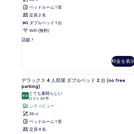
ア
グ
2
ミ
ベッドルーム 1 室
ル
ダ
台
11
ベ
定員 2 名
ブ
(no
件)
ッ
ダブルベッド 1 台
ド
ル
free
2
WiFi (無料)
parking)
ル
台
の
ス
詳細
ー
(no
ー
free
す
ム
ペ
parking)
べ
リ
エ
の
ア
料金を表
詳
て
グ
ダ
細
の
ゼ
ブ
シティ ビュー
デ
ル
写
ク
8
デラックス 4 人部屋 ダブルベッド 2 台 (no free
ル
ラ
真
parking)
テ
ー
ッ
ム
を
とても素晴らしい
ィ
9.0
10 点中 9.0
エ
(口
口コミ 24 件
ク
表
ブ
グ
コ
シティビュー
ス
示
ゼ
フ
ミ
36 ㎡
ク
4
す
ロ
24
テ
ベッドルーム 1 室
人
る
件)
ィ
ア
定員 4 名
部
ブ
(Executive,