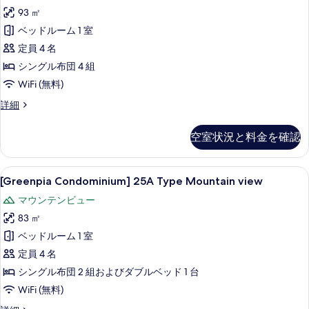
Condominium]
を
93 ㎡
28A
表
ベッドルーム 1 室
Ondol
示
Type
定員 4 名
す
の
シングル布団 4 組
る
す
WiFi (無料)
べ
[Villa
詳細
Condominium]
て
28A
の
空室状況と料金を確認
Ondol
写
Type
の
真
[Greenpia
[Greenpia Condominium] 25A T
6
詳
[Greenpia Condominium] 25A Type Mountain view
Condominium]
を
細
マウンテンビュー
25A
表
83 ㎡
Type
示
Mountain
ベッドルーム 1 室
す
view
定員 4 名
る
の
シングル布団 2 組およびダブルベッド 1 台
す
WiFi (無料)
べ