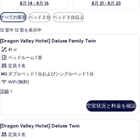
8月 14 - 8月 16
8月 21 - 8月 23
利
すべての客室
ベッド 2 台
ベッド 3 台以上
用
可
12 室中 12 室を表示中
能
[Dragon
遮光カーテン、WiFi (無料)、ベッドシ
11
[Dragon Valley Hotel] Deluxe Family Twin
な
Valley
客
41 ㎡
Hotel]
室
ベッドルーム 1 室
Deluxe
の
Family
定員 3 名
絞
Twin
ダブルベッド 1 台およびシングルベッド 1 台
り
の
WiFi (無料)
込
す
み
[Dragon
詳細
べ
Valley
条
Hotel]
件
て
空室状況と料金を確認
Deluxe
の
Family
Twin
写
[Dragon
遮光カーテン、WiFi (無料)、ベッドシ
9
の
[Dragon Valley Hotel] Deluxe Twin
真
Valley
詳
定員 2 名
細
Hotel]
を