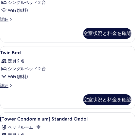
シングルベッド 2 台
Deluxe
表
Twin
WiFi (無料)
示
の
[Dragon
詳細
す
Valley
す
る
Hotel]
べ
空室状況と料金を確認
Deluxe
て
Twin
の
の
Twin
遮光カーテン、WiFi (無料)、ベッドシ
1
詳
Twin Bed
Bed
写
細
定員 2 名
の
真
シングルベッド 2 台
す
を
WiFi (無料)
べ
表
Twin
詳細
て
示
Bed
の
す
の
空室状況と料金を確認
詳
写
る
細
真
[Tower
[Tower Condominium] Standar
を
6
[Tower Condominium] Standard Ondol
Condominium]
表
ベッドルーム 1 室
Standard
示