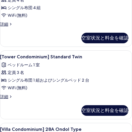
定員 4 名
Ondol
す
の
シングル布団 4 組
る
す
WiFi (無料)
べ
[Tower
詳細
Condominium]
て
Standard
空室状況と料金を確認
の
Ondol
の
写
詳
[Tower
[Tower Condominium] Standar
真
6
細
[Tower Condominium] Standard Twin
Condominium]
を
ベッドルーム 1 室
Standard
表
定員 3 名
Twin
示
の
シングル布団 1 組およびシングルベッド 2 台
す
す
WiFi (無料)
る
べ
[Tower
詳細
Condominium]
て
Standard
空室状況と料金を確認
の
Twin
の
写
詳
[Villa
[Villa Condominium] 28A Ondo
真
8
細
[Villa Condominium] 28A Ondol Type