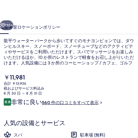
ョ
ン
前へ
次へ
の
130+
概要
客室
ロケーション
ポリシー
写
龍平ウォーター パークから歩いてすぐのモナヨンピョンでは、ダウ
真
ンヒルスキー、スノーボード、スノーチューブなどのアクティビテ
ィやサービスをご利用いただけます。スパでマッサージをお楽しみ
ギ
いただけるほか、10 か所のレストランで軽食をお召し上がりいただ
ャ
けます。人気設備には 3 か所のコーヒーショップ / カフェ、ゴルフ
コース、およびウォーターパークがあります。スキーヤーのお客様
ラ
はスキーシャトルサービスのほか、スキーパス、スキー倉庫、およ
現
￥11,981
びスキーレンタルをご利用いただけます。
在
リ
合計 ￥13,936
の
税およびサービス料込み
ウォータースライド
ー
料
8 月 30 日 ～ 8 月 31 日
金
口
非常に良い
8.8
560 件の口コミをすべて表示
は
10段階中8.8
コ
￥11,981
ミ
で
す
人気の設備とサービス
スパ
駐車場 (無料)