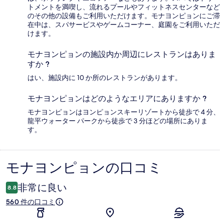
トメントを満喫し、流れるプールやフィットネスセンターなど
のその他の設備もご利用いただけます。モナヨンピョンにご滞
在中は、スパサービスやゲームコーナー、庭園をご利用いただ
けます。
モナヨンピョンの施設内か周辺にレストランはありま
すか ?
はい、施設内に 10 か所のレストランがあります。
モナヨンピョンはどのようなエリアにありますか ?
モナヨンピョンはヨンピョンスキーリゾートから徒歩で 4 分、
龍平ウォーター パークから徒歩で 3 分ほどの場所にありま
す。
モナヨンピョンの口コミ
口
コ
非常に良い
8.8
ミ
560 件の口コミ