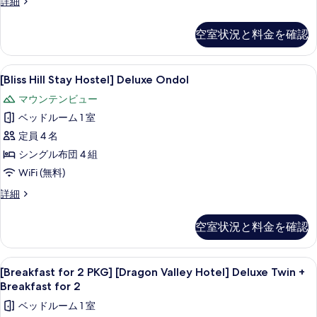
[Greenpia
詳細
て
Condominium]
25A
の
空室状況と料金を確認
Type
写
Mountain
view
真
[Bliss
[Bliss Hill Stay Hostel] Delux
6
の
[Bliss Hill Stay Hostel] Deluxe Ondol
を
Hill
詳
マウンテンビュー
細
Stay
表
ベッドルーム 1 室
Hostel]
示
Deluxe
定員 4 名
す
Ondol
シングル布団 4 組
る
の
WiFi (無料)
す
[Bliss
詳細
べ
Hill
Stay
て
空室状況と料金を確認
Hostel]
の
Deluxe
Ondol
写
[Breakfast
遮光カーテン、WiFi (無料)、ベッドシ
15
の
[Breakfast for 2 PKG] [Dragon Valley Hotel] Deluxe Twin +
真
for
詳
Breakfast for 2
細
2
を
ベッドルーム 1 室
PKG]