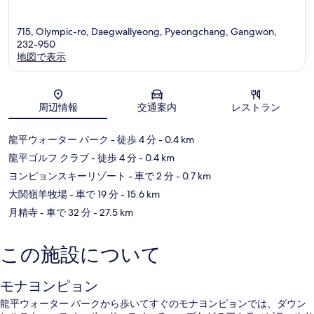
715, Olympic-ro, Daegwallyeong, Pyeongchang, Gangwon,
232-950
地図で表示
地図
周辺情報
交通案内
レストラン
龍平ウォーター パーク
- 徒歩 4 分
- 0.4 km
龍平ゴルフ クラブ
- 徒歩 4 分
- 0.4 km
ヨンピョンスキーリゾート
- 車で 2 分
- 0.7 km
大関嶺羊牧場
- 車で 19 分
- 15.6 km
月精寺
- 車で 32 分
- 27.5 km
この施設について
モナヨンピョン
龍平ウォーター パークから歩いてすぐのモナヨンピョンでは、ダウン