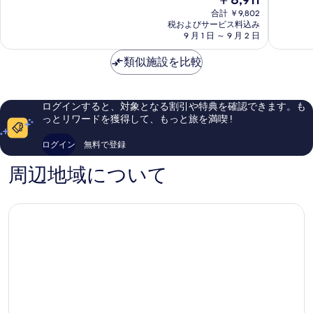
8.8、
9.2、
在
バ
ピ
合計 ￥9,802
非
と
の
イ
税およびサービス料込み
ョ
常
て
料
9 月 1 日 ～ 9 月 2 日
ウ
ン
に
も
金
ィ
チ
良
素
は
類似施設を比較
ン
ャ
い、
晴
￥8,911
ダ
ン
口
ら
ム
リ
コ
し
カ
ゾ
ミ
い、
ログインすると、対象となる割引や特典を確認できます。も
ン
ー
1,008
口
っとリワードを獲得して、もっと旅を満喫 !
ウ
ト
件
コ
ォ
ア
件
ミ
ログイン
無料で登録
ン
ル
の
1,007
ピ
ペ
口
件
周辺地域について
ョ
ン
コ
件
ン
シ
ミ
の
チ
ア
口
ャ
by
コ
ン
IHG
ミ
Pyeongchang
Pyeong