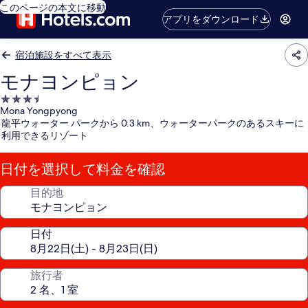
このページの本文に移動
アプリをダウンロード
宿泊施設をすべて表示
モナヨンピョン
3.5
Mona Yongpyong
つ
龍平ウォーター パークから 0.3 km、ウォーターパークのあるスキーに
星
利用できるリゾート
宿
泊
日付を選択して料金を確認
施
設
目的地
日付
旅行者