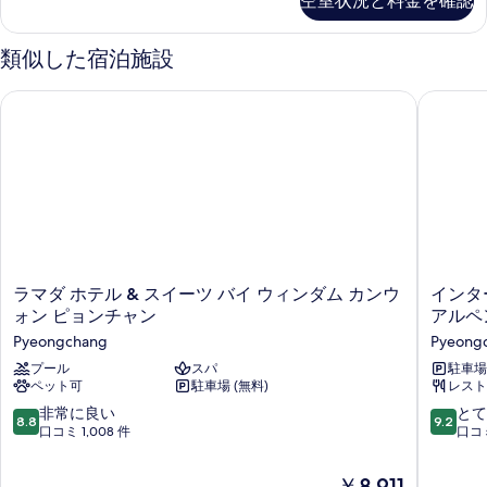
べ
空室状況と料金を確認
Twin
て
Room
の
類似した宿泊施設
の
詳
写
細
ラマダ ホテル & スイーツ バイ ウィンダム カンウォン ピョン
インター
真
を
表
示
す
る
ラ
イ
ラマダ ホテル & スイーツ バイ ウィンダム カンウ
インタ
マ
ン
ォン ピョンチャン
アルペン
ダ
タ
Pyeongchang
Pyeong
ホ
ー
テ
プール
スパ
コ
駐車場 
ペット可
駐車場 (無料)
レスト
ル
ン
&
チ
10
10
非常に良い
とて
8.8
9.2
ス
ネ
段
段
口コミ 1,008 件
口コミ
イ
ン
階
階
ー
タ
中
中
現
￥8,911
ツ
ル