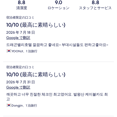
8.8
9.0
8.8
清潔度
ロケーション
スタッフとサービス
口
宿泊者限定の口コミ
コ
10/10 (最高に素晴らしい)
ミ
2026 年 7 月 18 日
Google で翻訳
드래곤밸리호텔 깔끔하고 좋네요~ 부대시설들도 편하고좋아요~
YOONJI、1 泊旅行
宿泊者限定の口コミ
10/10 (最高に素晴らしい)
2026 年 7 月 31 日
Google で翻訳
깨끗하고 너무 친절한 체크인 최고였어요. 발왕산 케이블카도 최
고
Dongjin、1 泊旅行