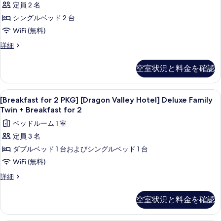
表
定員 2 名
[Dragon
示
シングルベッド 2 台
Valley
す
Hotel]
WiFi (無料)
る
Deluxe
[Breakfast
詳細
Twin
for
2
+
空室状況と料金を確認
PKG]
Breakfast
[Dragon
for
Valley
[Breakfast
遮光カーテン、WiFi (無料)、ベッドシ
11
2
Hotel]
[Breakfast for 2 PKG] [Dragon Valley Hotel] Deluxe Family
for
Deluxe
Twin + Breakfast for 2
の
Twin
2
す
ベッドルーム 1 室
+
PKG]
Breakfast
べ
定員 3 名
[Dragon
for
て
ダブルベッド 1 台およびシングルベッド 1 台
Valley
2
の
の
Hotel]
WiFi (無料)
詳
Deluxe
写
[Breakfast
詳細
細
Family
for
真
2
Twin
空室状況と料金を確認
を
PKG]
+
[Dragon
表
Breakfast
Valley