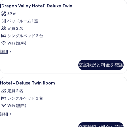
[Dragon
遮光カーテン、WiFi (無料)、ベッドシ
示
15
for
Hotel]
[Dragon Valley Hotel] Deluxe Twin
Valley
す
Deluxe
2
39 ㎡
Family
Hotel]
る
の
Twin
ベッドルーム 1 室
Deluxe
+
す
Twin
定員 2 名
Breakfast
べ
の
for
シングルベッド 2 台
て
2
す
WiFi (無料)
の
の
べ
詳
[Dragon
詳細
写
細
Valley
て
Hotel]
真
の
空室状況と料金を確認
Deluxe
を
写
Twin
の
表
真
Hotel
ロビー
10
詳
Hotel - Deluxe Twin Room
示
-
を
細
定員 2 名
す
Deluxe
表
シングルベッド 2 台
Twin
る
示
Room
WiFi (無料)
す
の
Hotel
詳細
る
-
す
Deluxe