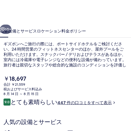
イ
ド
ホ
前へ
次へ
テ
65+
概要
設備とサービス
ロケーション
料金
ポリシー
ル
ギズボンへご旅行の際には、ポートサイドホテルをご検討くださ
の
い。24 時間営業のフィットネスセンターのほか、屋外プールをご
利用いただけます。スナックバー / デリおよびテラスがあるほか、
写
室内には冷蔵庫や電子レンジなどの便利な設備が備わっています。
真
旅行者は親切なスタッフや総合的な施設のコンディションを評価し
ています。
ギ
現
￥18,697
在
ャ
合計 ￥21,559
の
税およびサービス料込み
屋外プール
ラ
料
8 月 14 日 ～ 8 月 15 日
金
口
とても素晴らしい
リ
9.0
447 件の口コミをすべて表示
は
10段階中9.0
コ
￥18,697
ー
ミ
で
す
人気の設備とサービス