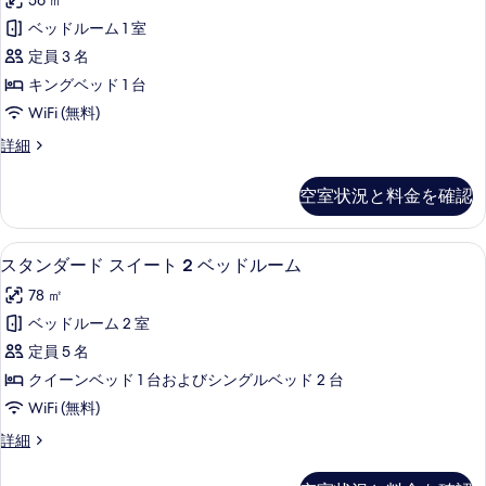
べ
56 ㎡
ジ
ー
オ
て
ベッドルーム 1 室
ト
の
の
定員 3 名
詳
1
細
写
キングベッド 1 台
ベ
真
WiFi (無料)
ッ
を
ス
詳細
ド
イ
表
ル
ー
空室状況と料金を確認
示
ト
ー
1
す
ム
ベ
液晶テレビ
ス
る
8
ッ
ハ
スタンダード スイート 2 ベッドルーム
タ
ド
ー
78 ㎡
ル
ン
バ
ー
ベッドルーム 2 室
ダ
ム
ー
定員 5 名
ハ
ー
ビ
ー
クイーンベッド 1 台およびシングルベッド 2 台
ド
バ
ュ
WiFi (無料)
ー
ス
ー
ビ
ス
詳細
イ
ュ
タ
の
ー
ー
ン