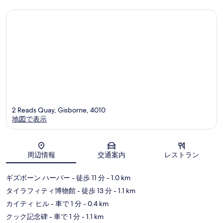
ミ
ミ
2 Reads Quay, Gisborne, 4010
地図で表示
地図
周辺情報
交通案内
レストラン
ギズボーン ハーバー
- 徒歩 11 分
- 1.0 km
タイラフィティ博物館
- 徒歩 13 分
- 1.1 km
カイティ ヒル
- 車で 1 分
- 0.4 km
クック記念碑
- 車で 1 分
- 1.1 km