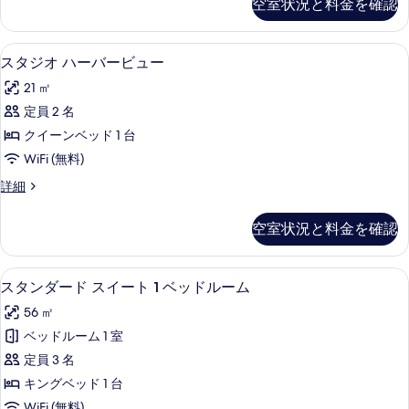
す
空室状況と料金を確認
の
ダ
ト
詳
べ
ー
2
細
ド
て
スタジオ ハーバービュー | デスク、アイロ
ス
3
ス
ベ
スタジオ ハーバービュー
の
タ
イ
ッ
21 ㎡
ー
写
ジ
ド
ト
定員 2 名
真
オ
2
ル
クイーンベッド 1 台
ベ
を
ハ
ー
ッ
WiFi (無料)
表
ー
ド
ム
ス
詳細
ル
示
バ
タ
の
ー
す
ー
ジ
ム
す
空室状況と料金を確認
オ
る
の
ビ
べ
ハ
詳
ュ
ー
細
て
スタンダード スイート 1 ベッドルーム |
ス
5
バ
スタンダード スイート 1 ベッドルーム
ー
の
タ
ー
の
56 ㎡
ビ
写
ン
ュ
す
ベッドルーム 1 室
真
ダ
ー
べ
定員 3 名
の
を
ー
詳
て
キングベッド 1 台
表
ド
細
WiFi (無料)