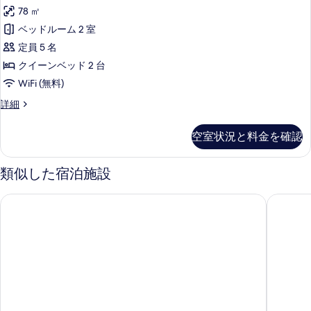
真
ー
の
ド
78 ㎡
を
ト
ル
す
ベッドルーム 2 室
ー
表
2
べ
ム
定員 5 名
ベ
示
の
て
クイーンベッド 2 台
詳
ッ
す
の
WiFi (無料)
細
ド
る
写
ス
詳細
ル
イ
真
ー
ー
を
空室状況と料金を確認
ト
ム
表
2
ハ
ベ
類似した宿泊施設
示
ッ
ー
す
ド
バ
ワイカナエ ビーチ モーテル
エメラル
ル
る
ー
ー
ム
ビ
ハ
ュ
ー
バ
ー
ー
の
ビ
ュ
す