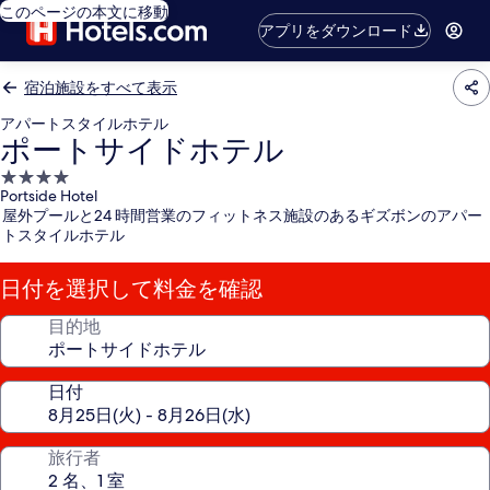
このページの本文に移動
アプリをダウンロード
宿泊施設をすべて表示
アパートスタイルホテル
ポートサイドホテル
4.0
Portside Hotel
つ
屋外プールと24 時間営業のフィットネス施設のあるギズボンのアパー
星
トスタイルホテル
宿
泊
日付を選択して料金を確認
施
設
目的地
日付
旅行者