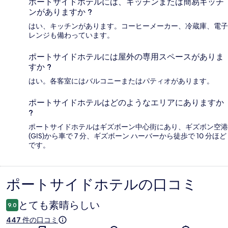
ポートサイドホテルには、キッチンまたは簡易キッチ
ンがありますか ?
はい、キッチンがあります。コーヒーメーカー、冷蔵庫、電子
レンジも備わっています。
ポートサイドホテルには屋外の専用スペースがありま
すか ?
はい。各客室にはバルコニーまたはパティオがあります。
ポートサイドホテルはどのようなエリアにありますか
?
ポートサイドホテルはギズボーン中心街にあり、ギズボン空港
(GIS)から車で 7 分、ギズボーン ハーバーから徒歩で 10 分ほど
です。
ポートサイドホテルの口コミ
口
コ
とても素晴らしい
9.0
ミ
447 件の口コミ