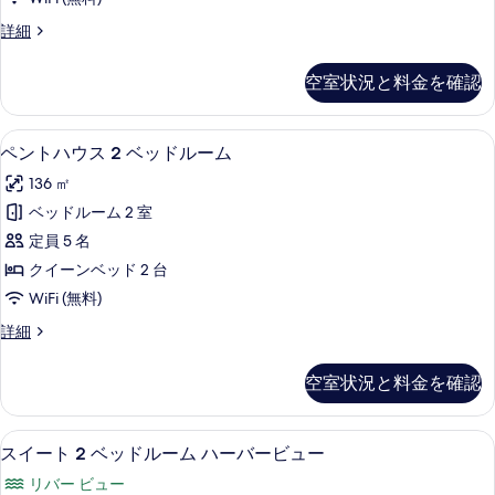
の
示
ス
写
ス
詳細
す
イ
タ
真
る
ー
ン
空室状況と料金を確認
を
ダ
ト
ー
表
1
ド
ペントハウス 2 ベッドルーム | リビン
ペ
示
9
ス
ベ
ペントハウス 2 ベッドルーム
ン
イ
す
ッ
136 ㎡
ー
ト
る
ド
ト
ベッドルーム 2 室
ハ
1
ル
定員 5 名
ベ
ウ
ー
ッ
クイーンベッド 2 台
ス
ド
ム
WiFi (無料)
ル
2
の
ー
ペ
詳細
ベ
ム
ン
す
ッ
の
ト
べ
空室状況と料金を確認
詳
ハ
ド
細
て
ウ
ル
ス
の
スイート 2 ベッドルーム ハーバービュー 
ス
9
2
ー
スイート 2 ベッドルーム ハーバービュー
写
イ
ベ
ム
リバー ビュー
ッ