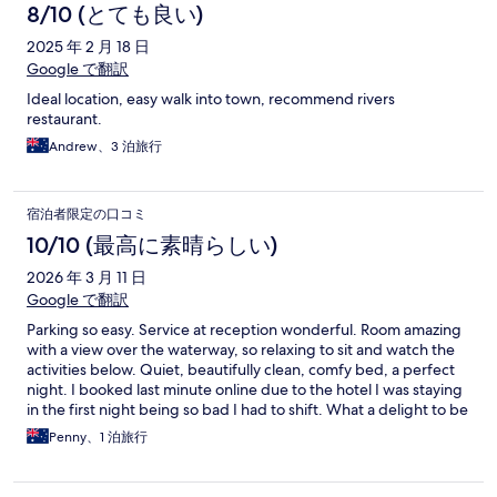
8/10 (とても良い)
2025 年 2 月 18 日
Google で翻訳
Ideal location, easy walk into town, recommend rivers
restaurant.
Andrew、3 泊旅行
宿泊者限定の口コミ
10/10 (最高に素晴らしい)
2026 年 3 月 11 日
Google で翻訳
Parking so easy. Service at reception wonderful. Room amazing
with a view over the waterway, so relaxing to sit and watch the
activities below. Quiet, beautifully clean, comfy bed, a perfect
night. I booked last minute online due to the hotel I was staying
in the first night being so bad I had to shift. What a delight to be
in this one, safe, clean and a great nights rest.
Penny、1 泊旅行