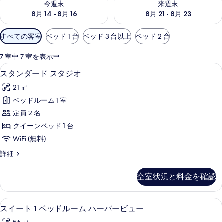
今週末
来週末
8月 14 - 8月 16
8月 21 - 8月 23
利
すべての客室
ベッド 1 台
ベッド 3 台以上
ベッド 2 台
用
可
7 室中 7 室を表示中
能
スタンダード スタジオ | デスク、アイロン
ス
3
スタンダード スタジオ
な
タ
客
21 ㎡
ン
室
ベッドルーム 1 室
ダ
の
定員 2 名
ー
絞
クイーンベッド 1 台
り
ド
WiFi (無料)
込
ス
み
ス
詳細
タ
タ
条
ジ
ン
件
空室状況と料金を確認
ダ
オ
ー
の
ド
スイート 1 ベッドルーム ハーバービュー 
ス
6
ス
スイート 1 ベッドルーム ハーバービュー
す
イ
タ