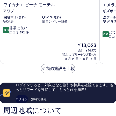
ー
ワ
エ
ワイカナエ ビーチ モーテル
エメラ
べ
の
イ
メ
アワプニ
ギズボ
詳
て
カ
ラ
細
駐車場 (無料)
WiFi (無料)
プール
ナ
ル
の
冷房
ランドリー設備
WiFi 
エ
ド
写
ビ
ホ
10
非常に良い
8.8
10
真
ー
テ
とて
段
口コミ 392 件
8.0
段
チ
ル
口コミ
階
を
階
モ
ギ
中
現
￥13,023
表
中
ー
ズ
8.8、
在
8.0、
テ
合計 ￥14,976
ボ
非
示
の
税およびサービス料込み
と
ル
ー
常
料
す
8 月 14 日 ～ 8 月 15 日
て
ア
ン
に
金
も
ワ
中
良
る
は
類似施設を比較
良
プ
心
い、
￥13,023
い、
ニ
街
口
口
コ
コ
ミ
ログインすると、対象となる割引や特典を確認できます。も
ミ
392
っとリワードを獲得して、もっと旅を満喫 !
860
件
件
件
ログイン
無料で登録
件
の
の
口
周辺地域について
口
コ
コ