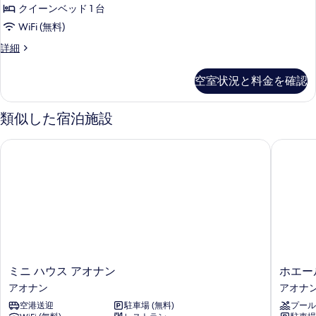
を
クイーンベッド 1 台
す
表
WiFi (無料)
べ
示
Earth
詳細
て
す
Lodge
の
の
る
空室状況と料金を確認
詳
写
細
真
類似した宿泊施設
を
表
ミニ ハウス アオナン
ホエール
示
す
る
ミ
ホ
ミニ ハウス アオナン
ホエー
ニ
エ
アオナン
アオナ
ハ
ー
空港送迎
駐車場 (無料)
プール
ウ
ル