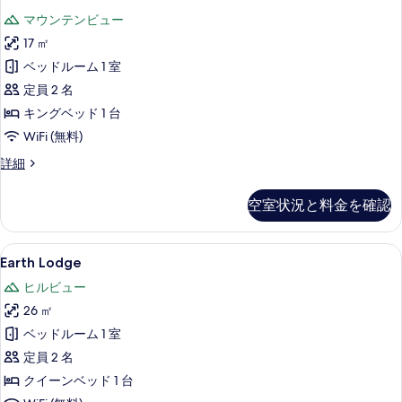
Mountain
す
マウンテンビュー
View
る
17 ㎡
Room
の
ベッドルーム 1 室
す
定員 2 名
べ
キングベッド 1 台
て
WiFi (無料)
の
Deluxe
詳細
Mountain
写
View
空室状況と料金を確認
真
Room
の
を
詳
Earth
Earth Lodge | WiFi (無料)、ベッドシ
表
19
細
Earth Lodge
Lodge
示
ヒルビュー
の
す
26 ㎡
す
る
ベッドルーム 1 室
べ
定員 2 名
て
クイーンベッド 1 台
の