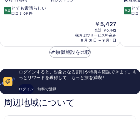
WiFi (無料)
レストラン
駐車場 
ス
カ
ア
ム
10
10
とても素晴らしい
とて
9.0
9.2
オ
ア
段
段
口コミ 69 件
口コミ
ナ
オ
階
階
現
￥5,427
ン
ナ
中
中
在
ア
ン
9.0、
9.2、
合計 ￥6,442
の
オ
税およびサービス料込み
リ
と
と
料
8 月 31 日 ～ 9 月 1 日
ナ
ゾ
て
て
金
ン
ー
も
も
は
類似施設を比較
ト
素
素
￥5,427
ア
晴
晴
オ
ら
ら
ナ
し
し
ログインすると、対象となる割引や特典を確認できます。も
ン
い、
い、
っとリワードを獲得して、もっと旅を満喫 !
口
口
コ
コ
ログイン
無料で登録
ミ
ミ
69
127
周辺地域について
件
件
件
件
の
の
口
口
コ
コ
ミ
ミ