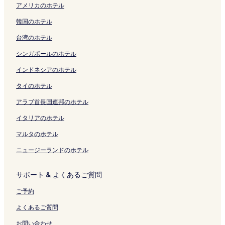
l
く
a
e
c
n
く
リ
s
l
ジ
の
i
R
p
a
B
r
P
アメリカのホテル
y
リ
b
s
h
d
リ
ン
o
a
を
ペ
f
e
a
f
e
t
o
の
ン
i
o
b
S
ン
ク
r
A
開
ー
e
s
r
e
a
の
o
韓国のホテル
ペ
ク
の
r
y
p
ク
t
o
く
ジ
s
o
t
の
c
ペ
l
台湾のホテル
ー
ペ
t
I
a
の
N
リ
を
t
r
m
ペ
h
ー
V
ジ
ー
の
H
-
ペ
a
ン
開
y
t
e
ー
R
ジ
i
シンガポールのホテル
を
ジ
ペ
G
G
ー
n
ク
く
l
の
n
ジ
e
を
l
開
を
ー
の
H
ジ
g
リ
e
ペ
t
を
s
開
l
インドネシアのホテル
く
開
ジ
ペ
A
を
K
ン
B
ー
s
開
o
く
a
リ
く
を
ー
W
開
r
ク
e
ジ
の
く
r
リ
の
タイのホテル
ン
リ
開
ジ
e
く
a
a
を
ペ
リ
t
ン
ペ
アラブ首長国連邦のホテル
ク
ン
く
を
l
リ
b
c
開
ー
ン
の
ク
ー
ク
リ
開
l
ン
i
h
く
ジ
ク
ペ
ジ
イタリアのホテル
ン
く
H
ク
の
f
リ
を
ー
を
ク
リ
o
ペ
r
ン
開
ジ
開
マルタのホテル
ン
t
ー
o
ク
く
を
く
ク
e
ジ
n
リ
開
リ
ニュージーランドのホテル
l
を
t
ン
く
ン
-
開
R
ク
リ
ク
サポート & よくあるご質問
b
く
e
ン
e
リ
s
ク
ご予約
a
ン
o
c
ク
r
よくあるご質問
h
t
f
の
お問い合わせ