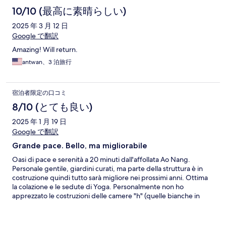
10/10 (最高に素晴らしい)
2025 年 3 月 12 日
Google で翻訳
Amazing! Will return.
antwan、3 泊旅行
宿泊者限定の口コミ
8/10 (とても良い)
2025 年 1 月 19 日
Google で翻訳
Grande pace. Bello, ma migliorabile
Oasi di pace e serenità a 20 minuti dall'affollata Ao Nang.
Personale gentile, giardini curati, ma parte della struttura è in
costruzione quindi tutto sarà migliore nei prossimi anni. Ottima
la colazione e le sedute di Yoga. Personalmente non ho
apprezzato le costruzioni delle camere "h" (quelle bianche in
foto) che sono in finto legno bianco. In particolare andrebbero
spostati i serbatoi di acqua sotto alla n.5 che funzionando anche
di notte producono un rumore abbastanza fastidioso.