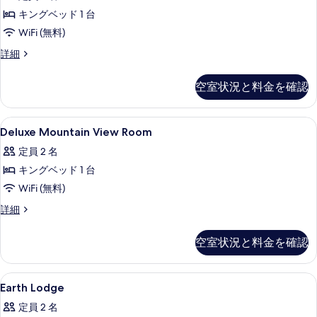
View
細
真
キングベッド 1 台
の
を
WiFi (無料)
す
表
べ
Deluxe
詳細
Garden
示
て
View
空室状況と料金を確認
す
の
の
詳
る
写
細
Deluxe
WiFi (無料)、ベッドシーツ
真
16
Deluxe Mountain View Room
Mountain
を
定員 2 名
View
表
キングベッド 1 台
Room
示
の
WiFi (無料)
す
す
Deluxe
詳細
る
Mountain
べ
View
空室状況と料金を確認
て
Room
の
の
詳
Earth
WiFi (無料)、ベッドシーツ
写
19
細
Earth Lodge
Lodge
真
定員 2 名
の