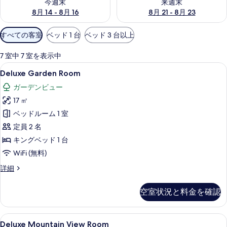
今週末
来週末
ギ
8月 14 - 8月 16
8月 21 - 8月 23
ャ
利
すべての客室
ベッド 1 台
ベッド 3 台以上
ラ
用
可
7 室中 7 室を表示中
リ
能
Deluxe
Deluxe Garden Room | WiFi (無
13
Deluxe Garden Room
ー
な
Garden
客
ガーデンビュー
Room
室
17 ㎡
の
の
ベッドルーム 1 室
す
絞
定員 2 名
べ
り
キングベッド 1 台
て
込
WiFi (無料)
み
の
条
写
Deluxe
詳細
件
Garden
真
Room
空室状況と料金を確認
を
の
詳
表
細
Deluxe
Deluxe Mountain View Room | W
示
16
Deluxe Mountain View Room