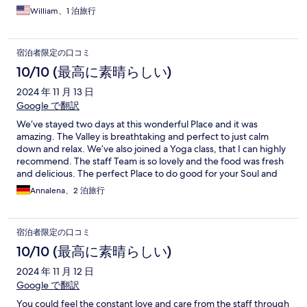
William、1 泊旅行
宿泊者限定の口コミ
10/10 (最高に素晴らしい)
2024 年 11 月 13 日
Google で翻訳
We‘ve stayed two days at this wonderful Place and it was
amazing. The Valley is breathtaking and perfect to just calm
down and relax. We’ve also joined a Yoga class, that I can highly
recommend. The staff Team is so lovely and the food was fresh
and delicious. The perfect Place to do good for your Soul and
Body.
Annalena、2 泊旅行
宿泊者限定の口コミ
10/10 (最高に素晴らしい)
2024 年 11 月 12 日
Google で翻訳
You could feel the constant love and care from the staff through