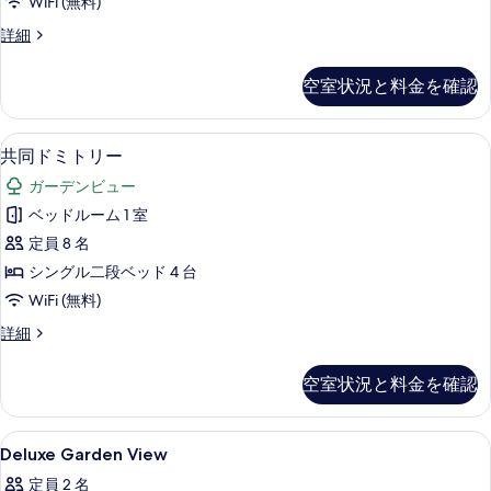
WiFi (無料)
写
Earth
詳細
真
Lodge
を
の
空室状況と料金を確認
詳
表
細
示
共同ドミトリー | WiFi (無料)、ベッ
共
す
19
共同ドミトリー
同
る
ガーデンビュー
ド
ベッドルーム 1 室
ミ
定員 8 名
ト
シングル二段ベッド 4 台
リ
WiFi (無料)
ー
共
詳細
の
同
す
ド
空室状況と料金を確認
ミ
べ
ト
て
リ
Deluxe
WiFi (無料)、ベッドシーツ
14
ー
Deluxe Garden View
の
Garden
の
写
定員 2 名
詳