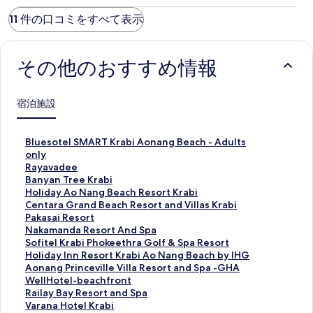
11 件の口コミをすべて表示
その他のおすすめ情報
宿泊施設
B
Bluesotel SMART Krabi Aonang Beach - Adults
l
only
u
R
Rayavadee
e
a
B
Banyan Tree Krabi
s
y
a
H
Holiday Ao Nang Beach Resort Krabi
o
a
n
o
C
Centara Grand Beach Resort and Villas Krabi
t
v
y
l
e
P
Pakasai Resort
e
a
a
i
n
a
N
Nakamanda Resort And Spa
l
d
n
d
t
k
a
S
Sofitel Krabi Phokeethra Golf & Spa Resort
S
e
T
a
a
a
k
o
H
Holiday Inn Resort Krabi Ao Nang Beach by IHG
M
e
r
y
r
s
a
f
o
A
Aonang Princeville Villa Resort and Spa -GHA
A
の
e
A
a
a
m
i
l
o
WellHotel-beachfront
R
ペ
e
o
G
i
a
t
i
n
R
Railay Bay Resort and Spa
T
ー
K
N
r
R
n
e
d
a
a
V
Varana Hotel Krabi