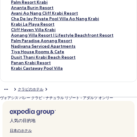
K
ジ
r
a
a
e
d
l
a
n
i
a
P
Palm Resort Krabi
r
を
a
n
n
s
a
K
y
g
l
r
a
A
Ananta Burin Resort
a
開
b
g
d
o
R
r
I
P
a
a
l
n
A
Avani Ao Nang Cliff Krabi Resort
b
く
i
B
B
r
e
a
n
r
y
n
m
a
v
C
Cha De lay Private Pool Villa Ao Nang Krabi
i
リ
の
e
e
t
s
b
n
i
B
a
R
n
a
h
K
Krabi La Playa Resort
A
ン
ペ
a
a
の
o
i
R
n
a
H
e
t
n
a
r
C
Cliff Haven Villa Krabi
o
ク
ー
c
c
ペ
r
P
e
c
y
o
s
a
i
D
a
l
A
Aonang Villa Resort l Lifestyle Beachfront Resort
n
ジ
h
h
ー
t
h
s
e
R
t
o
B
A
e
b
i
o
P
Palm Paradise Aonang Resort
a
を
R
R
ジ
A
o
o
v
e
e
r
u
o
l
i
f
n
a
N
Nadivana Serviced Apartments
n
開
e
e
を
n
k
r
i
s
l
t
r
N
a
L
f
a
l
a
T
Tiya House Rooms & Cafe
g
く
s
s
開
d
e
t
l
o
K
K
i
a
y
a
H
n
m
d
i
D
Dusit Thani Krabi Beach Resort
B
リ
o
o
く
S
e
K
l
r
r
r
n
n
P
P
a
g
P
i
y
u
P
Panan Krabi Resort
e
ン
r
r
リ
p
t
r
e
t
a
a
R
g
r
l
v
V
a
v
a
s
a
K
Krabi Castaway Pool Villa
a
ク
t
t
ン
a
h
a
V
a
b
b
e
C
i
a
e
i
r
a
H
i
n
r
c
K
a
ク
の
r
b
i
n
i
i
s
l
v
y
n
l
a
n
o
t
a
a
h
r
n
ペ
a
i
l
d
の
の
o
i
a
a
V
l
d
a
u
T
n
b
クラビのホテル
-
a
d
ー
G
A
l
S
ペ
ペ
r
f
t
R
i
a
i
S
s
h
K
i
A
b
V
ジ
o
o
a
p
ー
ー
t
f
e
e
l
R
s
e
e
a
r
C
ヴォアシス バレー クラビ - ナチュラル リゾート - アダルツ オンリー
d
i
i
を
l
N
R
a
ジ
ジ
の
K
P
s
l
e
e
r
R
n
a
a
u
の
l
開
f
a
e
の
を
を
ペ
r
o
o
a
s
A
v
o
i
b
s
l
ペ
l
く
&
n
s
ペ
開
開
ー
a
o
r
K
o
o
i
o
K
i
t
t
ー
a
リ
S
g
o
ー
く
く
ジ
b
l
t
r
r
n
c
m
r
R
a
人気の目的地
s
ジ
s
ン
p
B
r
ジ
リ
リ
を
i
V
の
a
t
a
e
s
a
e
w
o
を
K
ク
a
e
t
を
ン
ン
開
R
i
ペ
b
l
n
d
&
b
s
a
日本のホテル
n
開
r
R
a
a
開
ク
ク
く
e
l
ー
i
L
g
A
C
i
o
y