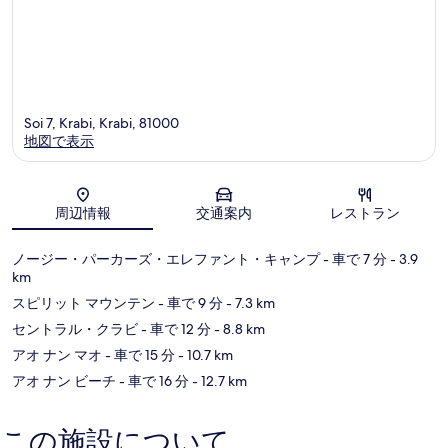
Soi 7, Krabi, Krabi, 81000
地図で表示
地図
周辺情報
交通案内
レストラン
ノージー・パーカーズ・エレファント・キャンプ
- 車で 7 分
- 3.9
km
スピリット マウンテン
- 車で 9 分
- 7.3 km
セントラル・クラビ
- 車で 12 分
- 8.8 km
アオ ナン マオ
- 車で 15 分
- 10.7 km
アオ ナン ビーチ
- 車で 16 分
- 12.7 km
この施設について