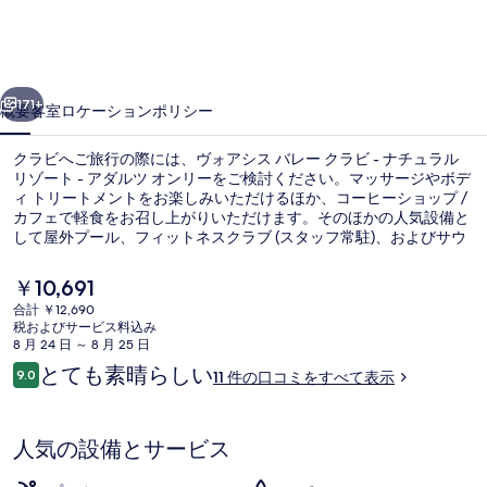
バ
レ
前へ
次へ
ー
171+
概要
客室
ロケーション
ポリシー
ク
クラビへご旅行の際には、ヴォアシス バレー クラビ - ナチュラル
ラ
リゾート - アダルツ オンリーをご検討ください。マッサージやボデ
ィ トリートメントをお楽しみいただけるほか、コーヒーショップ /
ビ
カフェで軽食をお召し上がりいただけます。そのほかの人気設備と
-
して屋外プール、フィットネスクラブ (スタッフ常駐)、およびサウ
ナがあります。
ナ
現
￥10,691
チ
在
合計 ￥12,690
の
税およびサービス料込み
ュ
テラス / パティオ
料
8 月 24 日 ～ 8 月 25 日
金
口
ラ
とても素晴らしい
9.0
11 件の口コミをすべて表示
は
10段階中9.0
コ
￥10,691
ル
ミ
で
す
リ
人気の設備とサービス
ゾ