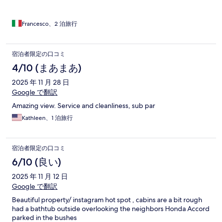
Francesco、2 泊旅行
宿泊者限定の口コミ
4/10 (まあまあ)
2025 年 11 月 28 日
Google で翻訳
Amazing view. Service and cleanliness, sub par
Kathleen、1 泊旅行
宿泊者限定の口コミ
6/10 (良い)
2025 年 11 月 12 日
Google で翻訳
Beautiful property/ instagram hot spot , cabins are a bit rough
had a bathtub outside overlooking the neighbors Honda Accord
parked in the bushes