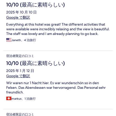
10/10 (最高に素晴らしい)
2025 年 10 月 10 日
Google で翻訳
Everything at this hotel was great! The different activities that
were available were incredibly relaxing and the view is beautiful.
The staff was lovely and I am already planning to go back.
Janeth、4 泊旅行
宿泊者限定の口コミ
10/10 (最高に素晴らしい)
2025 年 1 月 12 日
Google で翻訳
Wir waren nur 1 Nacht hier. Es war wunderschön so in den
Felsen. Das Abendessen war hervorragend. Das Personal sehr
freundlich.
markus、1 泊旅行
宿泊者限定の口コミ