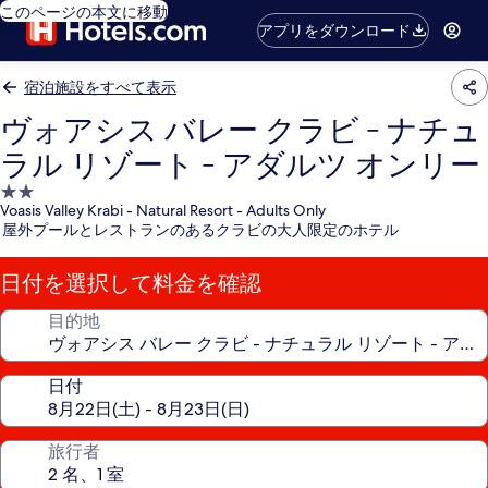
このページの本文に移動
アプリをダウンロード
宿泊施設をすべて表示
ヴォアシス バレー クラビ - ナチュ
ラル リゾート - アダルツ オンリー
2.0
Voasis Valley Krabi - Natural Resort - Adults Only
つ
屋外プールとレストランのあるクラビの大人限定のホテル
星
宿
日付を選択して料金を確認
泊
施
目的地
設
日付
旅行者