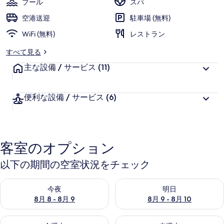
プール
スパ
ー
空港送迎
駐車場 (無料)
ト
WiFi (無料)
レストラン
-
すべて見る
ア
主な設備 / サービス
(11)
ダ
ル
便利な設備 / サービス
(6)
ツ
オ
ン
客室のオプション
リ
以下の期間の空室状況をチェック
ー
今夜 8月 8 - 8月 9 の空室状況をチェック
明日 8月 9 - 8月 10 の空室
の
今夜
明日
8月 8 - 8月 9
8月 9 - 8月 10
写
真
今週末 8月 14 - 8月 16 の空室状況をチェック
来週末 8月 21 - 8月 23 の