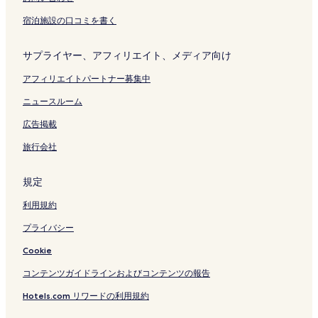
r
ペ
o
ー
宿泊施設の口コミを書く
n
ジ
t
を
サプライヤー、アフィリエイト、メディア向け
の
開
ペ
く
アフィリエイトパートナー募集中
ー
リ
ジ
ン
ニュースルーム
を
ク
開
広告掲載
く
リ
旅行会社
ン
ク
規定
利用規約
プライバシー
Cookie
コンテンツガイドラインおよびコンテンツの報告
Hotels.com リワードの利用規約