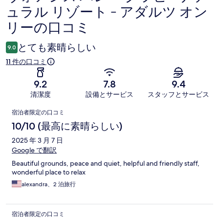
ュラル リゾート - アダルツ オン
コ
リーの口コミ
ミ
とても素晴らしい
9.0
11 件の口コミ
9.2
7.8
9.4
清潔度
設備とサービス
スタッフとサービス
口
宿泊者限定の口コミ
コ
10/10 (最高に素晴らしい)
ミ
2025 年 3 月 7 日
Google で翻訳
Beautiful grounds, peace and quiet, helpful and friendly staff,
wonderful place to relax
alexandra、2 泊旅行
宿泊者限定の口コミ