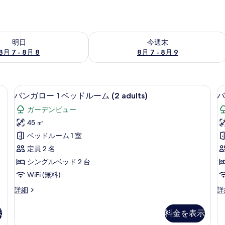
- 8月 8 の空室状況をチェック
今週末 8月 7 - 8月 9 の空室状況をチ
明日
今週末
8月 7 - 8月 8
8月 7 - 8月 9
室内)、遮光カーテン、WiFi (無料)
ミニバー、セーフティボックス (室内)、
バ
7
バンガロー 1 ベッドルーム (2 adults)
バ
ン
ガーデンビュー
ガ
45 ㎡
ロ
ベッドルーム 1 室
ー
定員 2 名
1
1
シングルベッド 2 台
ベ
WiFi (無料)
ッ
バ
バ
詳細
詳
ド
ン
ン
ル
ガ
ガ
示
料金を表示
ロ
ロ
ー