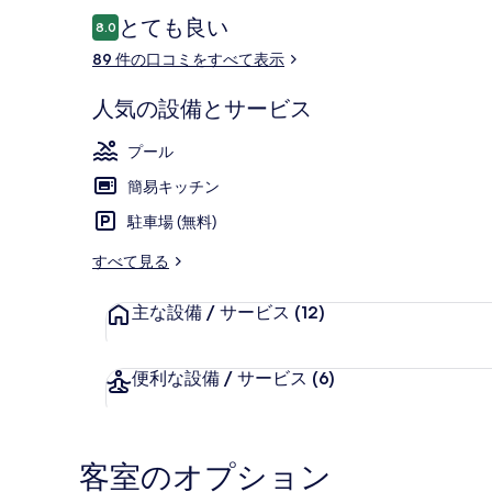
真
口
とても良い
8.0
ギ
10段階中8.0
コ
89 件の口コミをすべて表示
ャ
ミ
ラ
2 つの屋外
人気の設備とサービス
リ
プール
ー
簡易キッチン
駐車場 (無料)
すべて見る
主な設備 / サービス
(12)
便利な設備 / サービス
(6)
客室のオプション