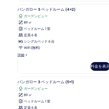
ム
2
す
ミニバー、セーフティボックス (
バ
5
ベ
(5
バンガロー 3 ベッドルーム (4+2)
る
ン
ッ
adults)
ガーデンビュー
ド
ガ
の
ル
89 ㎡
ロ
ー
す
ベッドルーム 1 室
ム
ー
べ
(5
定員 6 名
3
て
adults)
シングルベッド 6 台
の
ベ
の
WiFi (無料)
詳
ッ
写
細
バ
詳細
ド
真
ン
ル
ガ
を
料金を表
ロ
ー
表
ー
ム
3
示
ミニバー、セーフティボックス (
バ
5
ベ
(4+2)
バンガロー 3 ベッドルーム (5+1)
す
ン
ッ
の
ガーデンビュー
る
ド
ガ
す
ル
89 ㎡
ロ
ー
べ
ベッドルーム 1 室
ム
ー
て
(4+2)
定員 6 名