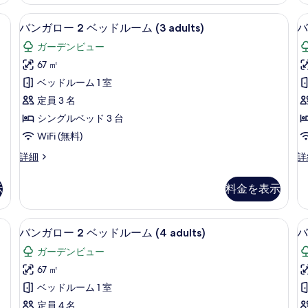
ー
ー
ム
1
1
室内)、遮光カーテン、WiFi (無料)
ミニバー、セーフティボックス (室内)、
バ
7
ベ
ベ
(2
(2
バンガロー 2 ベッドルーム (3 adults)
バ
ン
ッ
ッ
adults)
ガーデンビュー
ド
ド
ガ
の
ル
ル
67 ㎡
ロ
ー
ー
す
ベッドルーム 1 室
ム
ム
ー
べ
(2
(2
定員 3 名
2
2
て
adults)
の
シングルベッド 3 台
の
ベ
詳
の
WiFi (無料)
詳
細
ッ
写
細
バ
バ
詳細
詳
ド
真
ン
ン
ル
ガ
ガ
を
示
料金を表示
ロ
ロ
ー
表
ー
ー
ム
2
2
示
室内)、遮光カーテン、WiFi (無料)
ミニバー、セーフティボックス (室内)、
バ
7
ベ
ベ
(3
(3
バンガロー 2 ベッドルーム (4 adults)
バ
す
ン
ッ
ッ
adults)
ガーデンビュー
る
ド
ド
ガ
の
ル
ル
67 ㎡
ロ
ー
ー
す
ベッドルーム 1 室
ム
ム
ー
べ
(3
(3
定員 4 名