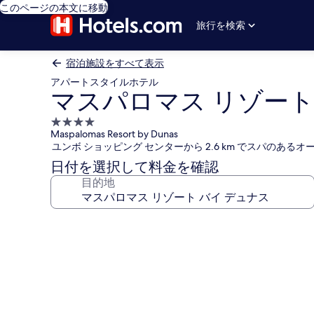
このページの本文に移動
旅行を検索
宿泊施設をすべて表示
アパートスタイルホテル
マスパロマス リゾート
4.0
Maspalomas Resort by Dunas
つ
ユンボ ショッピング センターから 2.6 km でスパのあ
星
日付を選択して料金を確認
宿
目的地
泊
施
設
マ
ス
パ
ロ