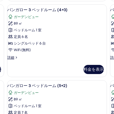
ム
3
3
示
室内)、遮光カーテン、WiFi (無料)
ミニバー、セーフティボックス (室内)、
バ
5
ベ
ベ
(4
(
バンガロー 3 ベッドルーム (4+3)
バ
す
ン
ッ
ッ
adults)
ガーデンビュー
る
ド
ド
ガ
の
ル
ル
89 ㎡
ロ
ー
ー
す
ベッドルーム 1 室
ム
ム
ー
べ
(4
(4
定員 6 名
3
3
て
adults)
の
シングルベッド 6 台
の
ベ
詳
の
WiFi (無料)
詳
細
ッ
写
細
バ
バ
詳細
詳
ド
真
ン
ン
ル
ガ
ガ
を
示
料金を表示
ロ
ロ
ー
表
ー
ー
ム
3
3
示
室内)、遮光カーテン、WiFi (無料)
ミニバー、セーフティボックス (室内)、
バ
5
ベ
ベ
(4+3)
(
バンガロー 3 ベッドルーム (5+2)
バ
す
ン
ッ
ッ
a
の
ガーデンビュー
る
ド
ド
ガ
す
ル
ル
89 ㎡
ロ
ー
ー
べ
ベッドルーム 1 室
ム
ム
ー
て
(4+3)
(5
定員 7 名