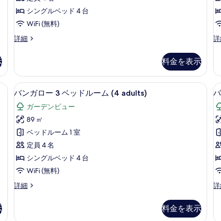
2
2
て
adults)
の
シングルベッド 4 台
の
ベ
詳
の
WiFi (無料)
詳
細
ッ
写
細
バ
バ
詳細
詳
ド
真
ン
ン
ル
ガ
ガ
を
示
料金を表示
ロ
ロ
ー
表
ー
ー
ム
2
2
示
室内)、遮光カーテン、WiFi (無料)
ミニバー、セーフティボックス (室内)、
バ
5
ベ
ベ
(4
(
バンガロー 3 ベッドルーム (4 adults)
バ
す
ン
ッ
ッ
adults)
ガーデンビュー
る
ド
ド
ガ
の
ル
ル
89 ㎡
ロ
ー
ー
す
ベッドルーム 1 室
ム
ム
ー
べ
(4
(4
定員 4 名
3
3
て
adults)
の
シングルベッド 4 台
の
ベ
詳
の
WiFi (無料)
詳
細
ッ
写
細
バ
バ
詳細
詳
ド
真
ン
ン
ル
ガ
ガ
を
示
料金を表示
ロ
ロ
ー
表
ー
ー