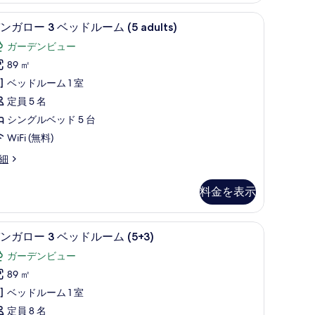
ム
す
遮光カーテン、WiFi (無料)
ミニバー、セーフティボックス (室内)、遮光カーテ
バ
5
4+1)
ンガロー 3 ベッドルーム (5 adults)
る
ン
の
ガーデンビュー
ガ
す
89 ㎡
ロ
べ
ベッドルーム 1 室
ー
て
+1)
定員 5 名
の
シングルベッド 5 台
ベ
写
WiFi (無料)
ッ
真
細
ド
を
ル
表
料金を表示
ー
示
ム
す
遮光カーテン、WiFi (無料)
ミニバー、セーフティボックス (室内)、遮光カーテ
バ
5
5
ンガロー 3 ベッドルーム (5+3)
る
ン
dults)
ガーデンビュー
ガ
の
89 ㎡
ロ
す
ベッドルーム 1 室
ー
べ
定員 8 名