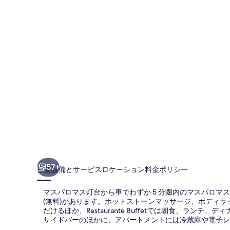
マ
ス
リ
ゾ
ー
ト
バ
イ
デ
ュ
ナ
57+
概要
設備とサービス
ロケーション
料金
ポリシー
ス
マスパロマス灯台から車でわずか 5 分圏内のマスパロマス
の
(無料)があります。ホットストーンマッサージ、ボディラ
だけるほか、Restaurante Buffetでは朝食、ラン
写
サイドバーのほかに、アパートメントには冷蔵庫や電子