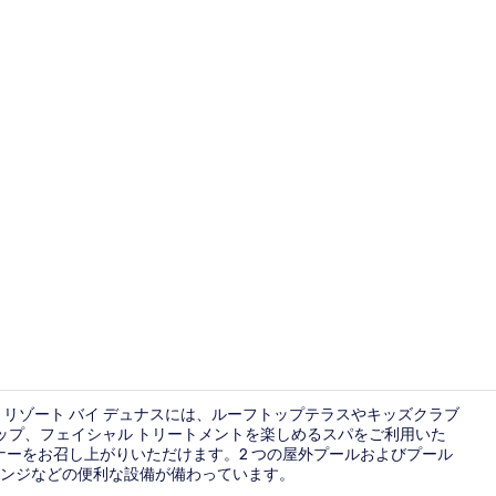
朝食、ラン
 リゾート バイ デュナスには、ルーフトップテラスやキッズクラブ
ップ、フェイシャル トリートメントを楽しめるスパをご利用いた
チ、ディナーをお召し上がりいただけます。2 つの屋外プールおよびプール
ジム
レンジなどの便利な設備が備わっています。