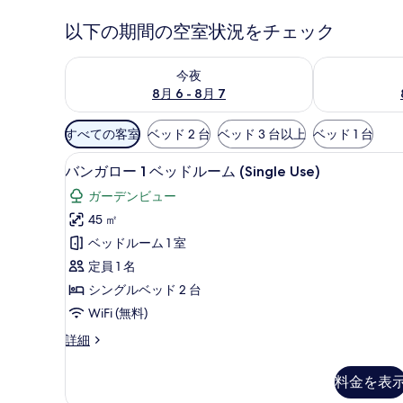
以下の期間の空室状況をチェック
今夜 8月 6 - 8月 7 の空室状況をチェック
明日 8月 7 
今夜
8月 6 - 8月 7
利
すべての客室
ベッド 2 台
ベッド 3 台以上
ベッド 1 台
用
ミニバー、セーフティボックス (
バ
可
7
バンガロー 1 ベッドルーム (Single Use)
ン
能
ガーデンビュー
な
ガ
45 ㎡
客
ロ
ベッドルーム 1 室
室
ー
の
定員 1 名
1
絞
シングルベッド 2 台
ベ
り
WiFi (無料)
ッ
込
バ
詳細
み
ド
ン
条
ル
ガ
料金を表
件
ロ
ー