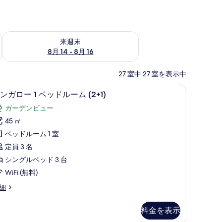
ェック
来週末 8月 14 - 8月 16 の空室状況をチェック
来週末
8月 14 - 8月 16
27 室中 27 室を表示中
遮光カーテン、WiFi (無料)
ミニバー、セーフティボックス (室内)、遮光カーテ
バ
7
ンガロー 1 ベッドルーム (2+1)
ン
ガーデンビュー
ガ
45 ㎡
ロ
ベッドルーム 1 室
ー
定員 3 名
シングルベッド 3 台
ベ
WiFi (無料)
ッ
細
ド
ル
料金を表示
ー