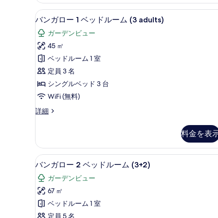
ー
ム
1
ミニバー、セーフティボックス (
バ
7
ベ
(Single
バンガロー 1 ベッドルーム (3 adults)
ン
ッ
Use)
ガーデンビュー
ド
ガ
の
ル
45 ㎡
ロ
ー
す
ベッドルーム 1 室
ム
ー
べ
(Single
定員 3 名
1
て
Use)
シングルベッド 3 台
の
ベ
の
WiFi (無料)
詳
ッ
写
細
バ
詳細
ド
真
ン
ル
ガ
を
料金を表
ロ
ー
表
ー
ム
1
示
ミニバー、セーフティボックス (
バ
7
ベ
(3
バンガロー 2 ベッドルーム (3+2)
す
ン
ッ
adults)
ガーデンビュー
る
ド
ガ
の
ル
67 ㎡
ロ
ー
す
ベッドルーム 1 室
ム
ー
べ
(3
定員 5 名