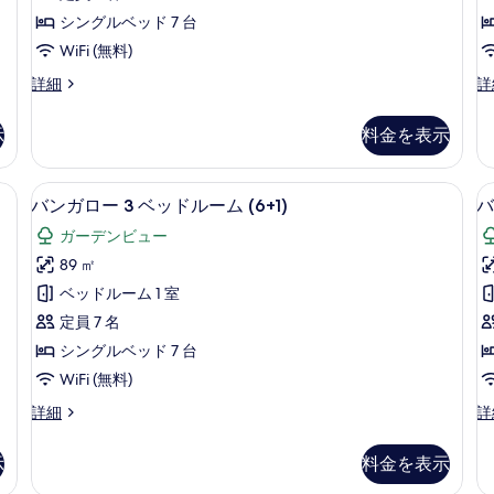
3
3
の
ad
の
シングルベッド 7 台
詳
ベ
の
写
WiFi (無料)
細
詳
ッ
細
真
バ
バ
詳細
詳
ド
を
ン
ン
ル
ガ
ガ
表
示
料金を表示
ロ
ロ
ー
示
ー
ー
ム
3
3
す
室内)、遮光カーテン、WiFi (無料)
ミニバー、セーフティボックス (室内)、
バ
5
ベ
ベ
(5+2)
(
バンガロー 3 ベッドルーム (6+1)
バ
る
ン
ッ
ッ
の
ガーデンビュー
ド
ド
ガ
す
ル
ル
89 ㎡
ロ
ー
ー
べ
ベッドルーム 1 室
ム
ム
ー
て
(5+2)
(5
定員 7 名
3
3
の
の
の
シングルベッド 7 台
詳
ベ
詳
写
WiFi (無料)
細
細
ッ
真
バ
バ
詳細
詳
ド
を
ン
ン
ル
ガ
ガ
表
示
料金を表示
ロ
ロ
ー
示
ー
ー