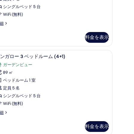
の
シングルベッド 5 台
ベ
写
WiFi (無料)
ッ
真
細
ド
を
ル
表
料金を表示
ー
示
ム
す
遮光カーテン、WiFi (無料)
ミニバー、セーフティボックス (室内)、遮光カーテ
バ
5
4+1)
ンガロー 3 ベッドルーム (4+1)
る
ン
の
ガーデンビュー
ガ
す
89 ㎡
ロ
べ
ベッドルーム 1 室
ー
て
+1)
定員 5 名
の
シングルベッド 5 台
ベ
写
WiFi (無料)
ッ
真
細
ド
を
ル
表
料金を表示
ー
示