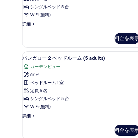
2
て
adults)
シングルベッド 5 台
の
ベ
の
WiFi (無料)
詳
ッ
写
細
バ
詳細
ド
真
ン
ル
ガ
を
料金を表
ロ
ー
表
ー
ム
2
示
ミニバー、セーフティボックス (
バ
7
ベ
(3+2)
バンガロー 2 ベッドルーム (5 adults)
す
ン
ッ
の
ガーデンビュー
る
ド
ガ
す
ル
67 ㎡
ロ
ー
べ
ベッドルーム 1 室
ム
ー
て
(3+2)
定員 5 名
2
の
の
シングルベッド 5 台
詳
ベ
写
WiFi (無料)
細
ッ
真
バ
詳細
ド
を
ン
ル
ガ
表
料金を表
ロ
ー
示
ー