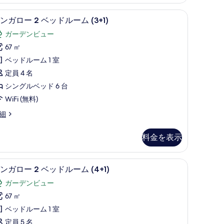
ム
遮光カーテン、WiFi (無料)
ミニバー、セーフティボックス (室内)、遮光カーテ
バ
7
+1)
ンガロー 2 ベッドルーム (3+1)
ン
の
ガーデンビュー
ガ
す
67 ㎡
ロ
べ
ベッドルーム 1 室
ー
て
+1)
定員 4 名
の
シングルベッド 6 台
ベ
写
WiFi (無料)
ッ
真
細
ド
を
ル
表
料金を表示
ー
示
ム
す
遮光カーテン、WiFi (無料)
ミニバー、セーフティボックス (室内)、遮光カーテ
バ
7
+1)
ンガロー 2 ベッドルーム (4+1)
る
ン
の
ガーデンビュー
ガ
す
67 ㎡
ロ
べ
ベッドルーム 1 室
ー
て
+1)
定員 5 名