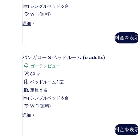
3
の
の
シングルベッド 6 台
詳
ベ
写
WiFi (無料)
細
ッ
真
バ
詳細
ド
を
ン
ル
ガ
表
料金を表
ロ
ー
示
ー
ム
3
す
ミニバー、セーフティボックス (
バ
5
ベ
(5+1)
バンガロー 3 ベッドルーム (6 adults)
る
ン
ッ
の
ガーデンビュー
ド
ガ
す
ル
89 ㎡
ロ
ー
べ
ベッドルーム 1 室
ム
ー
て
(5+1)
定員 6 名
3
の
の
シングルベッド 6 台
詳
ベ
写
WiFi (無料)
細
ッ
真
バ
詳細
ド
を
ン
ル
ガ
表
料金を表
ロ
ー
示
ー