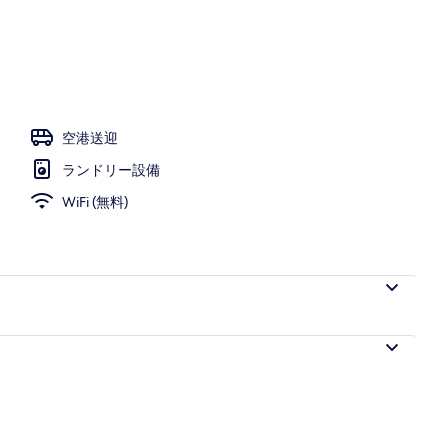
プール、プール パラソル、サンラウンジャー
空港送迎
ランドリー設備
WiFi (無料)