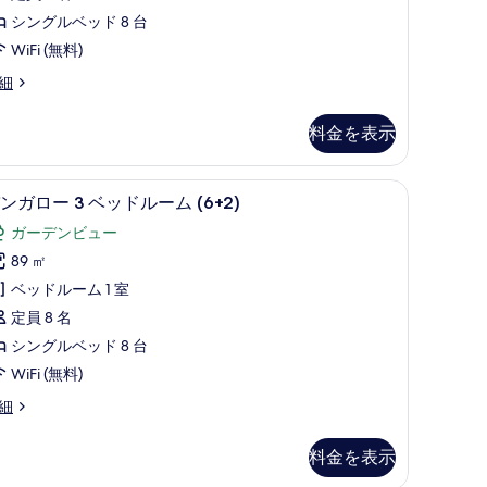
て
ults)
シングルベッド 8 台
ベ
の
WiFi (無料)
ッ
写
細
ド
真
ル
を
料金を表示
ー
表
ム
示
遮光カーテン、WiFi (無料)
ミニバー、セーフティボックス (室内)、遮光カーテ
バ
5
5+3)
ンガロー 3 ベッドルーム (6+2)
す
ン
の
ガーデンビュー
る
ガ
す
89 ㎡
ロ
べ
ベッドルーム 1 室
ー
て
+3)
定員 8 名
の
シングルベッド 8 台
ベ
写
WiFi (無料)
ッ
真
細
ド
を
ル
表
料金を表示
ー
示