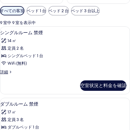
利
すべての客室
ベッド 1 台
ベッド 2 台
ベッド 3 台以上
用
可
9 室中 9 室を表示中
能
シングルルーム 禁煙 | 高級寝具、
シ
6
シングルルーム 禁煙
な
ン
客
14 ㎡
グ
室
定員 2 名
ル
の
シングルベッド 1 台
ル
絞
WiFi (無料)
り
ー
シ
詳細
込
ム
ン
み
禁
グ
条
空室状況と料金を確認
ル
煙
件
ル
の
ー
高級寝具、羽毛の掛け布団、デスク、
ダ
5
ム
ダブルルーム 禁煙
す
ブ
禁
べ
17 ㎡
煙
ル
の
て
定員 3 名
ル
詳
の
ダブルベッド 1 台
細