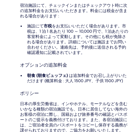
宿泊施設にて、チェックインまたはチェックアウト時に次
の追加料金をお支払いいただきます。料金には税金が含ま
れる場合があります :
施設にて
市税
をお支払いいただく場合があります。市
税は、1 泊 1 名あたり 100 ～ 10,000 円で、1 泊あたりの
客室料金によって変動します。その他にも税が免除さ
れる場合があります。詳細については施設までお問い
合わせください。連絡先は、予約後に送信される予約
確認通知に記載されています。
オプションの追加料金
朝食 (朝食ビュッフェ)
は追加料金でお召し上がりいた
だけます (概算料金 : 大人 1500 JPY、子供 1500 JPY)
ポリシー
日本の厚生労働省は、インやホテル、モーテルなどを含む
いかなる種類の宿泊施設でも、日本に​居住してない海外の
お客様の宿泊に際し、国籍および旅券番号の確認とパスポ
ートのご提示を義務付け​ております。また、各宿泊施設に
は、ご宿泊者全員のパスポートをコピーし保存する義務が
課せられておりますの​で、ご協力をお願いいたします。