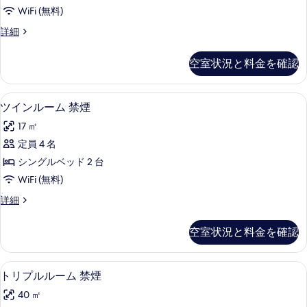
ー
写
WiFi (無料)
ム
真
ダ
詳細
禁
ブ
を
煙
ル
空室状況と料金を確認
表
ル
の
ー
示
す
ム
ツインルーム 禁煙 | 高級寝具、羽
ツ
す
5
禁
ツインルーム 禁煙
べ
イ
煙
る
て
17 ㎡
の
ン
詳
の
定員 4 名
ル
細
写
シングルベッド 2 台
ー
真
WiFi (無料)
ム
を
ツ
詳細
禁
イ
表
煙
ン
空室状況と料金を確認
示
ル
の
ー
す
す
ム
トリプルルーム 禁煙 | 高級寝具、
ト
る
5
禁
トリプルルーム 禁煙
べ
リ
煙
て
40 ㎡
の
プ