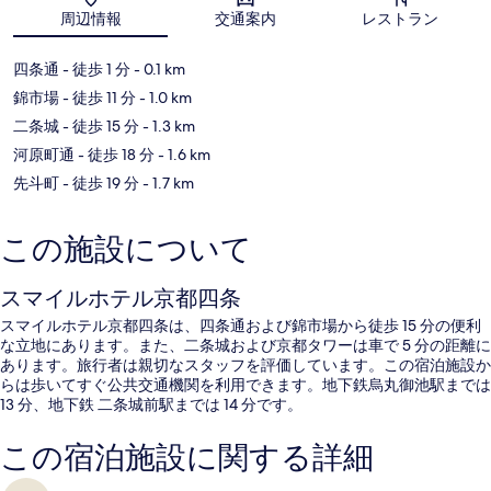
地図
周辺情報
交通案内
レストラン
四条通
- 徒歩 1 分
- 0.1 km
錦市場
- 徒歩 11 分
- 1.0 km
二条城
- 徒歩 15 分
- 1.3 km
河原町通
- 徒歩 18 分
- 1.6 km
先斗町
- 徒歩 19 分
- 1.7 km
この施設について
スマイルホテル京都四条
スマイルホテル京都四条は、四条通および錦市場から徒歩 15 分の便利
な立地にあります。また、二条城および京都タワーは車で 5 分の距離に
あります。旅行者は親切なスタッフを評価しています。この宿泊施設か
らは歩いてすぐ公共交通機関を利用できます。地下鉄烏丸御池駅までは
13 分、地下鉄 二条城前駅までは 14 分です。
この宿泊施設に関する詳細