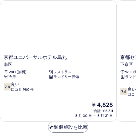
備
す
京都ユニバーサルホテル烏丸
京都セン
ッ
禁
完
の
べ
煙
ド
詳
備
（ベ
細
て
幅
ッ
の
の
ド
120cm、
す
幅
写
2
べ
120cm、
真
名
2
て
名
を
利
の
利
京
京
京都ユニバーサルホテル烏丸
京都セ
表
用
用
写
都
都
南区
下京区
の
示
の
ユ
セ
真
み）
WiFi (無料)
レストラン
WiFi 
ニ
ン
す
み）
の
を
冷房
ランドリー設備
ランド
バ
ト
る
の
詳
ー
ラ
10
良い
表
細
7.8
10
す
サ
ル
良い
段
口コミ 980 件
7.6
示
段
ル
イ
口コミ
階
べ
階
ホ
ン
す
中
現
￥4,828
て
中
テ
下
7.8、
る
在
7.6、
ル
合計 ￥5,311
京
良
の
の
8 月 30 日 ～ 8 月 31 日
良
烏
区
い、
料
写
い、
丸
口
金
類似施設を比較
口
南
コ
真
は
コ
区
ミ