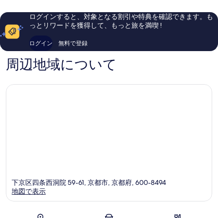
￥4,828
を
ミ
980
663
件
表
ログインすると、対象となる割引や特典を確認できます。も
件
件
っとリワードを獲得して、もっと旅を満喫 !
示
件
の
の
す
口
ログイン
無料で登録
口
コ
る
コ
ミ
周辺地域について
ミ
下京区四条西洞院 59-61, 京都市, 京都府, 600-8494
地図で表示