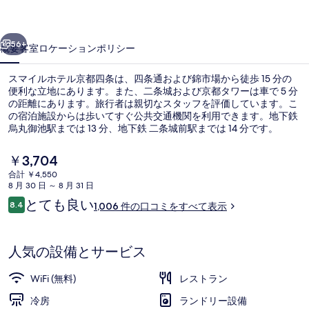
ル
前へ
次へ
京
56+
概要
客室
ロケーション
ポリシー
都
スマイルホテル京都四条は、四条通および錦市場から徒歩 15 分の
四
便利な立地にあります。また、二条城および京都タワーは車で 5 分
の距離にあります。旅行者は親切なスタッフを評価しています。こ
条
の宿泊施設からは歩いてすぐ公共交通機関を利用できます。地下鉄
の
烏丸御池駅までは 13 分、地下鉄 二条城前駅までは 14 分です。
写
現
￥3,704
在
真
合計 ￥4,550
の
8 月 30 日 ～ 8 月 31 日
外観
ギ
料
口
とても良い
8.4
1,006 件の口コミをすべて表示
金
10段階中8.4
ャ
コ
は
ミ
￥3,704
ラ
で
人気の設備とサービス
す
リ
WiFi (無料)
レストラン
ー
冷房
ランドリー設備