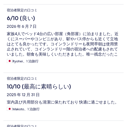
宿泊者限定の口コミ
6/10 (良い)
2026 年 6 月 7 日
家族4人でベッド4台の広い部屋（角部屋）に泊まりました。近
くにスーパーやコンビニがあり、駅やバス停からも近くて立地
はとても良かったです。コインランドリーも夜間早朝は使用禁
止されていて、コインランドリー階の宿泊者への配慮もされて
いました。朝食も美味しくいただきました。唯一残念だったこ
とは、風呂場に髪の毛が落ちていて清掃が十分でなかった点で
Ryohei、1 泊旅行
した。4人で京都へ泊まるにはコスパは最強のホテルだと思いま
す。
宿泊者限定の口コミ
10/10 (最高に素晴らしい)
2025 年 12 月 31 日
室内及び共用部分も清潔に保たれており 快適に過ごせました。
Makoto、1 泊旅行
宿泊者限定の口コミ