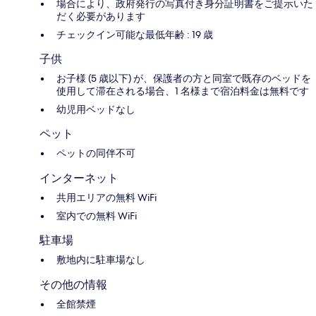
場合により、政府発行の写真付き身分証明書をご提示いた
だく必要があります
チェックイン可能な最低年齢 : 19 歳
子供
お子様 (5 歳以下) が、保護者の方と同室で既存のベッドを
使用して滞在される場合、1 名様まで宿泊料金は無料です
幼児用ベッドなし
ペット
ペットの同伴不可
インターネット
共用エリアの無料 WiFi
室内での無料 WiFi
駐車場
敷地内に駐車場なし
その他の情報
全館禁煙