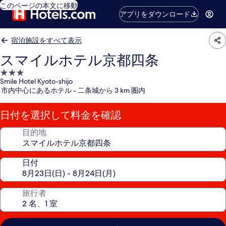
このページの本文に移動
アプリをダウンロード
宿泊施設をすべて表示
スマイルホテル京都四条
3.0
Smile Hotel Kyoto-shijo
つ
市内中心にあるホテル - 二条城から 3 km 圏内
星
宿
日付を選択して料金を確認
泊
施
目的地
設
日付
旅行者