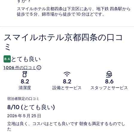
すか ?
スマイルホテル京都四条は下京区にあり、地下鉄 四条駅から
徒歩で 5 分、錦市場から徒歩で 10 分ほどです。
スマイルホテル京都四条の口コ
口
ミ
コ
ミ
とても良い
8.4
1,006 件の口コミ
8.2
8.2
8.6
清潔度
設備とサービス
スタッフとサービス
口
宿泊者限定の口コミ
コ
8/10 (とても良い)
ミ
2026 年 5 月 25 日
立地は良く、コスパはとても良いです 朝食も満足するものでし
た