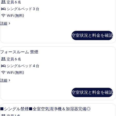
詳
の
定員 6 名
ル
細
写
シングルベッド 3 台
ル
真
WiFi (無料)
ー
を
ト
詳細
ム
リ
表
禁
プ
空室状況と料金を確認
示
ル
煙
ル
す
の
ー
フォースルーム 禁煙 | 高級寝具、
フ
る
4
ム
フォースルーム 禁煙
す
ォ
禁
べ
定員 6 名
煙
ー
の
て
シングルベッド 4 台
ス
詳
の
WiFi (無料)
細
ル
写
フ
詳細
ー
ォ
真
ム
ー
空室状況と料金を確認
を
ス
禁
ル
表
煙
ー
■
高級寝具、羽毛の掛け布団、デスク、
示
1
ム
■シングル禁煙■全室空気清浄機＆加湿器完備◎
の
シ
禁
す