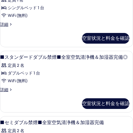
す
定員 1 名
煙
ン
る
の
べ
シングルベッド 1 台
グ
詳
て
WiFi (無料)
細
ル
の
■
詳細
禁
シ
写
煙
ン
空室状況と料金を確認
真
グ
■
ル
を
全
禁
■
高級寝具、羽毛の掛け布団、デスク、
表
室
1
煙
■スタンダードダブル禁煙■全室空気清浄機＆加湿器完備◎
ス
■
示
空
定員 2 名
全
タ
す
気
室
ダブルベッド 1 台
ン
る
空
清
WiFi (無料)
気
ダ
浄
清
■
詳細
ー
浄
機
ス
機
ド
タ
＆
空室状況と料金を確認
＆
ン
ダ
加
加
ダ
ブ
湿
ー
湿
■
高級寝具、羽毛の掛け布団、デスク、
器
1
ド
ル
■セミダブル禁煙■全室空気清浄機＆加湿器完備
器
完
セ
ダ
禁
定員 2 名
備
ブ