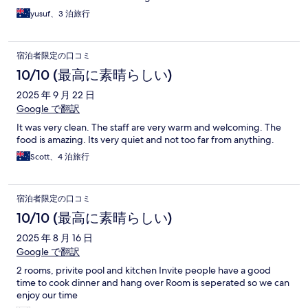
yusuf、3 泊旅行
宿泊者限定の口コミ
10/10 (最高に素晴らしい)
2025 年 9 月 22 日
Google で翻訳
It was very clean. The staff are very warm and welcoming. The
food is amazing. Its very quiet and not too far from anything.
Scott、4 泊旅行
宿泊者限定の口コミ
10/10 (最高に素晴らしい)
2025 年 8 月 16 日
Google で翻訳
2 rooms, privite pool and kitchen Invite people have a good
time to cook dinner and hang over Room is seperated so we can
enjoy our time