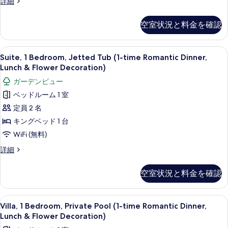
示
客
詳細
べ
室
す
て
の
空室状況と料金を確認
る
詳
の
細
写
Suite,
ミニバー、セーフティボックス (室内)、デ
7
Suite, 1 Bedroom, Jetted Tub (1-time Romantic Dinner,
真
1
Lunch & Flower Decoration)
を
Bedroom,
ガーデンビュー
表
Jetted
ベッドルーム 1 室
Tub
示
定員 2 名
(1-
す
time
キングベッド 1 台
る
Romantic
WiFi (無料)
Dinner,
Suite,
詳細
Lunch
1
&
Bedroom,
空室状況と料金を確認
Jetted
Flower
Tub
Decoration)
(1-
Villa,
ミニバー、セーフティボックス (室内)、デ
の
8
time
Villa, 1 Bedroom, Private Pool (1-time Romantic Dinner,
1
Romantic
Lunch & Flower Decoration)
す
Dinner,
Bedroom,