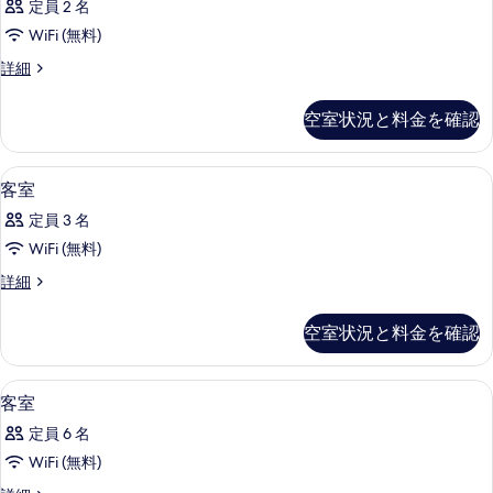
ッ
定員 2 名
ル
の
ト
ー
WiFi (無料)
す
ム
バ
客
詳細
ジ
べ
室
ス
ェ
て
の
ッ
の
空室状況と料金を確認
詳
ト
の
す
細
バ
写
ス
べ
ミニバー、セーフティボックス (室内)、デ
客
14
客室
の
真
て
室
詳
を
定員 3 名
細
の
の
表
WiFi (無料)
写
す
示
客
詳細
真
べ
室
す
を
て
の
空室状況と料金を確認
る
詳
表
の
細
示
写
ミニバー、セーフティボックス (室内)、デ
客
19
客室
す
真
室
る
を
定員 6 名
の
表
WiFi (無料)
す