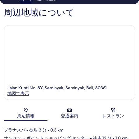
の
1,002
口
件
周辺地域について
コ
件
ミ
の
口
コ
ミ
Jalan Kunti No. 8Y, Seminyak, Seminyak, Bali, 80361
地図で表示
地図
周辺情報
交通案内
レストラン
プラナスパ
- 徒歩 3 分
- 0.3 km
サンセット ポイント ショッピング センター
- 徒歩 12 分
- 1.0 km