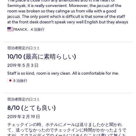
The place is close from any amendities and in the heart of
Seminyak; it is really convenient. Moreover, the jaccuzi of the
room was broken so they cahnge us from villa with a good
jaccuzi. The only point which is difficult is that some of the staff
at the front desk doesn't speak very well English but thay always
find a solution to be understood and to understand you. Very
FRANCK、4 泊旅行
good product!
宿泊者限定の口コミ
10/10 (最高に素晴らしい)
2019 年 5 月 3 日
Staff is so kind, room is very clean. All is comfortable for me.
5 泊旅行
宿泊者限定の口コミ
8/10 (とても良い)
2019 年 2 月 19 日
チェックインの時、ホテルにメールは送りましたかと聞かれ
て、送ってなかったのでチェックインに時間がかかったようで
すが、エクスペディアのメールにはそんなことは書いて無くち