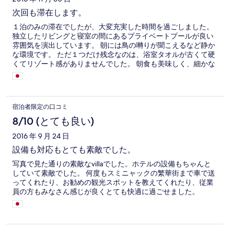
次回も滞在します。
１泊のみの滞在でしたが、大変充実した時間を過ごしました。
独立したリビングと寝室の間にあるプライベートプールが良い
雰囲気を演出しています。 朝には鳥の囀りが聞こえるなど静か
な環境です。 ただ１つだけ残念なのは、浴室タオルが古くて硬
くてリゾート感がありませんでした。 朝食も美味しく、細かな
リクエストにも対応してくれました。 スタッフ対応も良く、お
勧め出来るVillasです。
宿泊者限定の口コミ
8/10 (とても良い)
2016 年 9 月 24 日
設備も対応もとても素敵でした。
写真で見た通りの素敵なvillaでした。ホテルの設備もちゃんと
していて素敵でした。 何度もスミニャックの繁華街まで車で送
ってくれたり、お勧めの観光スポットを教えてくれたり、従業
員の方もみなさん感じが良くとても快適に過ごせました。