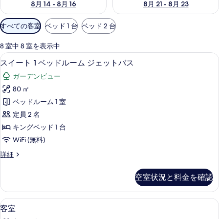
8月 14 - 8月 16
8月 21 - 8月 23
利
すべての客室
ベッド 1 台
ベッド 2 台
用
可
8 室中 8 室を表示中
能
ミニバー、セーフティボックス (室内)、デ
ス
16
スイート 1 ベッドルーム ジェットバス
な
イ
客
ガーデンビュー
ー
室
80 ㎡
ト
の
ベッドルーム 1 室
1
絞
定員 2 名
り
ベ
キングベッド 1 台
込
ッ
WiFi (無料)
み
ド
条
ス
詳細
ル
件
イ
ー
ー
空室状況と料金を確認
ト
ム
1
ジ
ベ
テラス / パティオ
客
1
ッ
ェ
客室
室
ド