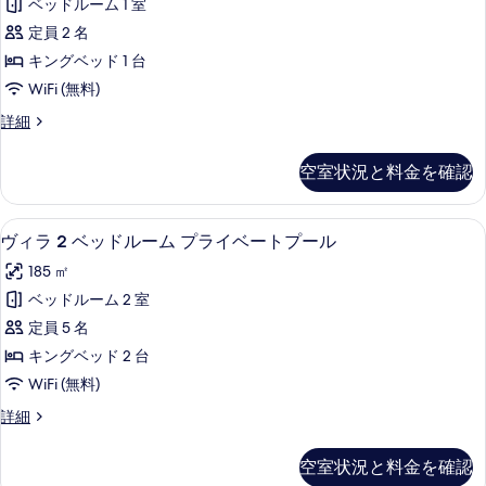
べ
ベッドルーム 1 室
Lunch
Private
&
て
定員 2 名
Pool
Flower
の
キングベッド 1 台
(1-
Decoration)
の
写
time
WiFi (無料)
詳
Romantic
真
Villa,
詳細
細
Dinner,
1
を
Bedroom,
Lunch
空室状況と料金を確認
表
Private
&
Pool
示
Flower
(1-
ヴィラ 2 ベッドルーム プライベートプー
ヴ
す
14
Decoration)
time
ヴィラ 2 ベッドルーム プライベートプール
ィ
る
Romantic
の
185 ㎡
Dinner,
ラ
す
Lunch
ベッドルーム 2 室
2
&
べ
定員 5 名
Flower
ベ
て
Decoration)
キングベッド 2 台
ッ
の
の
WiFi (無料)
詳
ド
写
細
ヴ
詳細
ル
真
ィ
ー
ラ
を
空室状況と料金を確認
2
ム