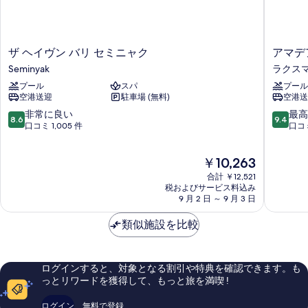
プ
ー
表
ー
ト
示
プ
ル
す
ー
ザ
ア
ザ ヘイヴン バリ セミニャク
アマデ
の
ル
る
ヘ
マ
Seminyak
ラクス
の
す
イ
デ
詳
プール
スパ
プール
ヴ
ア
べ
細
空港送迎
駐車場 (無料)
空港送
ン
リ
て
バ
ゾ
10
10
非常に良い
最高
8.6
9.4
の
リ
ー
段
段
口コミ 1,005 件
口コミ
セ
ト
階
階
写
ミ
＆
中
中
現
真
￥10,263
ニ
ヴ
8.6、
9.4、
在
ャ
ィ
非
最
合計 ￥12,521
を
の
ク
ラ
常
高
税およびサービス料込み
表
料
Seminyak
9 月 2 日 ～ 9 月 3 日
ラ
に
に
金
ク
良
素
示
は
類似施設を比較
ス
い、
晴
す
￥10,263
マ
口
ら
ナ
コ
し
る
ミ
い、
ログインすると、対象となる割引や特典を確認できます。も
1,005
口
っとリワードを獲得して、もっと旅を満喫 !
件
コ
件
ミ
ログイン
無料で登録