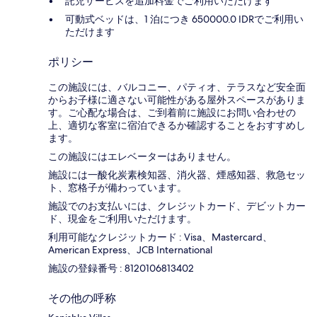
託児サービスを追加料金でご利用いただけます
可動式ベッドは、1 泊につき 650000.0 IDRでご利用い
ただけます
ポリシー
この施設には、バルコニー、パティオ、テラスなど安全面
からお子様に適さない可能性がある屋外スペースがありま
す。ご心配な場合は、ご到着前に施設にお問い合わせの
上、適切な客室に宿泊できるか確認することをおすすめし
ます。
この施設にはエレベーターはありません。
施設には一酸化炭素検知器、消火器、煙感知器、救急セッ
ト、窓格子が備わっています。
施設でのお支払いには、クレジットカード、デビットカー
ド、現金をご利用いただけます。
利用可能なクレジットカード : Visa、Mastercard、
American Express、JCB International
施設の登録番号 : 8120106813402
その他の呼称