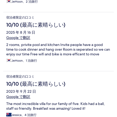
JeHoon、2 泊旅行
宿泊者限定の口コミ
10/10 (最高に素晴らしい)
2025 年 8 月 16 日
Google で翻訳
2 rooms, privite pool and kitchen Invite people have a good
time to cook dinner and hang over Room is seperated so we can
enjoy our time Free wifi and bike is more efficent to move
JeHoon、1 泊旅行
宿泊者限定の口コミ
10/10 (最高に素晴らしい)
2023 年 9 月 22 日
Google で翻訳
The most incredible villa for our family of five. Kids had a ball,
staff so friendly. Breakfast was amazing! Loved it!
Jessica、4 泊旅行