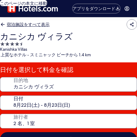
このページの本文に移動
アプリをダウンロード
宿泊施設をすべて表示
カニシカ ヴィラズ
4.5
Kanishka Villas
つ
上質なホテル - スミニャック ビーチから 1.4 km
星
宿
日付を選択して料金を確認
泊
施
目的地
設
日付
旅行者