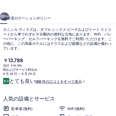
ラ
前へ
次へ
ズ
51+
概要
客室
ロケーション
ポリシー
の
カニシカ ヴィラズは、ダブル シックス ビーチおよびイート ストリ
写
ートから車でわずか 5 分圏内の便利な立地にあります。WiFi、バレ
ーパーキング、セルフパーキングを無料でご利用いただけます。こ
真
の他に、この高級ホテルにはテラスおよび庭園などの設備が備わっ
ギ
ています。
ャ
現
￥13,788
在
ラ
合計 ￥16,743
の
税およびサービス料込み
ヴィラ 2 ベッドルーム プライベートプー
リ
料
8 月 28 日 ～ 8 月 29 日
金
口
とても良い
ー
8.2
188 件の口コミをすべて表示
は
10段階中8.2
コ
￥13,788
ミ
で
す
人気の設備とサービス
駐車場 (無料)
WiFi (無料)