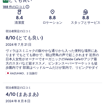
とても良い
ミ
188 件の口コミ
8.4
8.8
8.8
清潔度
ロケーション
スタッフとサービス
口
宿泊者限定の口コミ
コ
8/10 (とても良い)
ミ
2024 年 7 月 21 日
ヴィラはスミニャクの賑やかな通りから入った便利な場所にあ
ります でもとても静かで、朝は野鳥の声で起こされます 近所の
日本人女性がオーナーでオーガニックのVelde Cafeやアジア最
大のスタバなど超オススメ、ビンタンスーパーマーケットも徒
歩圏内です 部屋はベッドルームだけが室内で、リビングやダイ
ニング、シャワー、トイレ、バスタブは屋外ですが壁に囲まれ
KAZUHIKO、2 泊旅行
ているので、プライバシーは全く問題ありません 夕方になる
と、リビングと洗面所に蚊取り線香を焚いてくれるので、虫に
もほとんど刺されなかったです 朝食はアメリカンBF、インドネ
宿泊者限定の口コミ
シア、和食から選べて部屋のダイニングで頂きます ホテルスタ
ッフもフレンドリーです 7月の連休を利用して２泊しました
4/10 (まあまあ)
が、日本よりずっと涼しく快適でした バリ感を満喫したいので
2024 年 8 月 8 日
あれば、おススメします