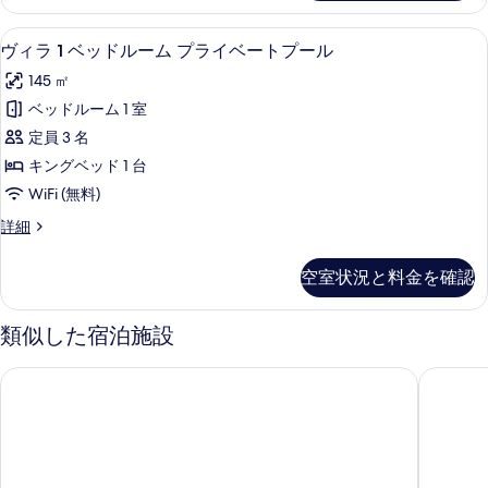
表
ベ
プ
ッ
示
ミニバー、セーフティボックス (室内)、デ
ヴ
13
ド
ラ
ヴィラ 1 ベッドルーム プライベートプール
す
ィ
ル
イ
145 ㎡
ー
る
ラ
ベ
ム
ベッドルーム 1 室
1
プ
ー
定員 3 名
ラ
ベ
ト
イ
キングベッド 1 台
ッ
ベ
プ
WiFi (無料)
ー
ド
ー
ト
ヴ
詳細
ル
プ
ィ
ル
ー
ー
ラ
の
空室状況と料金を確認
ル
1
ム
の
す
ベ
プ
詳
ッ
類似した宿泊施設
べ
細
ド
ラ
て
ル
イ
ザ ヘイヴン バリ セミニャク
アマデア
ー
の
ベ
ム
写
プ
ー
ラ
真
ト
イ
を
ベ