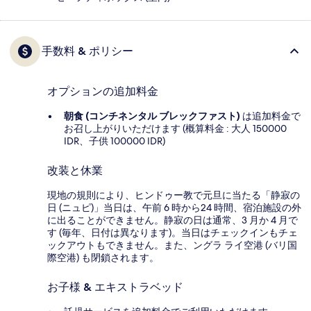
手数料 & ポリシー
オプションの追加料金
朝食 (コンチネンタル ブレックファスト)
は追加料金で
お召し上がりいただけます (概算料金 : 大人 150000
IDR、子供 100000 IDR)
改装と休業
現地の規則により、ヒンドゥー教で元旦に当たる「静寂の
日 (ニュピ)」当日は、午前 6 時から24 時間、宿泊施設の外
に出ることができません。静寂の日は通常、3 月か 4 月で
す (毎年、日付は異なります)。当日はチェックインもチェ
ックアウトもできません。また、ングラ ライ空港 (バリ国
際空港) も閉鎖されます。
お子様 & エキストラベッド