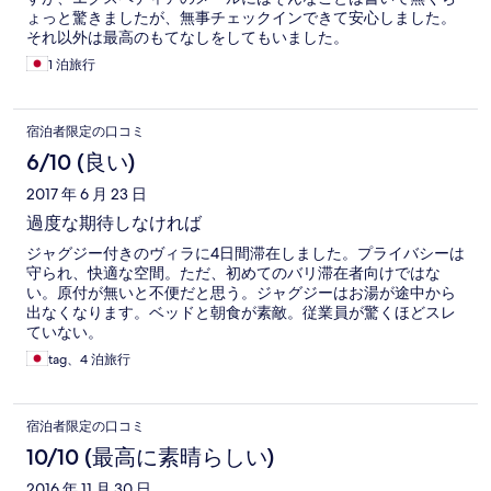
ょっと驚きましたが、無事チェックインできて安心しました。
それ以外は最高のもてなしをしてもいました。
1 泊旅行
宿泊者限定の口コミ
6/10 (良い)
2017 年 6 月 23 日
過度な期待しなければ
ジャグジー付きのヴィラに4日間滞在しました。プライバシーは
守られ、快適な空間。ただ、初めてのバリ滞在者向けではな
い。原付が無いと不便だと思う。ジャグジーはお湯が途中から
出なくなります。ベッドと朝食が素敵。従業員が驚くほどスレ
ていない。
tag、4 泊旅行
宿泊者限定の口コミ
10/10 (最高に素晴らしい)
2016 年 11 月 30 日