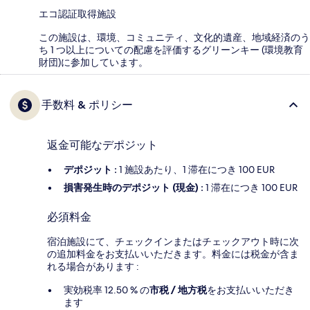
エコ認証取得施設
この施設は、環境、コミュニティ、文化的遺産、地域経済のう
ち 1 つ以上についての配慮を評価するグリーンキー (環境教育
財団)に参加しています。
手数料 & ポリシー
返金可能なデポジット
デポジット :
1 施設あたり、1 滞在につき 100 EUR
損害発生時のデポジット (現金) :
1 滞在につき 100 EUR
必須料金
宿泊施設にて、チェックインまたはチェックアウト時に次
の追加料金をお支払いいただきます。料金には税金が含ま
れる場合があります :
実効税率 12.50 % の
市税 / 地方税
をお支払いいただき
ます