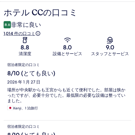
ホテル CCの口コミ
口
コ
非常に良い
8.6
ミ
1,014 件の口コミ
8.8
8.0
9.0
清潔度
設備とサービス
スタッフとサービス
口
宿泊者限定の口コミ
コ
8/10 (とても良い)
ミ
2026 年 1 月 27 日
場所が中央駅からも王宮からも近くて便利でした。部屋は狭か
ったですが、必要十分でした。最低限の必要な設備は整ってい
ました。
Kenji、1 泊旅行
宿泊者限定の口コミ