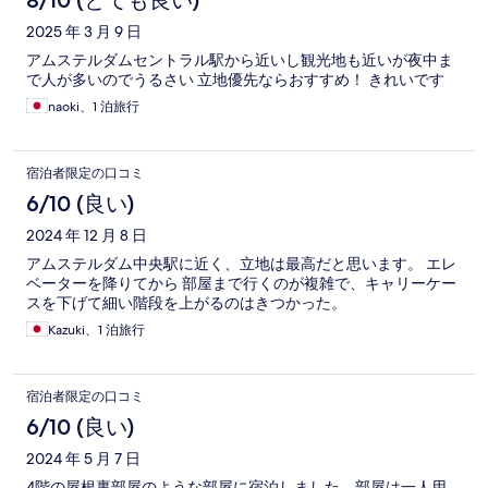
8/10 (とても良い)
2025 年 3 月 9 日
アムステルダムセントラル駅から近いし観光地も近いが夜中ま
で人が多いのでうるさい 立地優先ならおすすめ！ きれいです
naoki、1 泊旅行
宿泊者限定の口コミ
6/10 (良い)
2024 年 12 月 8 日
アムステルダム中央駅に近く、立地は最高だと思います。 エレ
ベーターを降りてから 部屋まで行くのが複雑で、キャリーケー
スを下げて細い階段を上がるのはきつかった。
Kazuki、1 泊旅行
宿泊者限定の口コミ
6/10 (良い)
2024 年 5 月 7 日
4階の屋根裏部屋のような部屋に宿泊しました。部屋は一人用