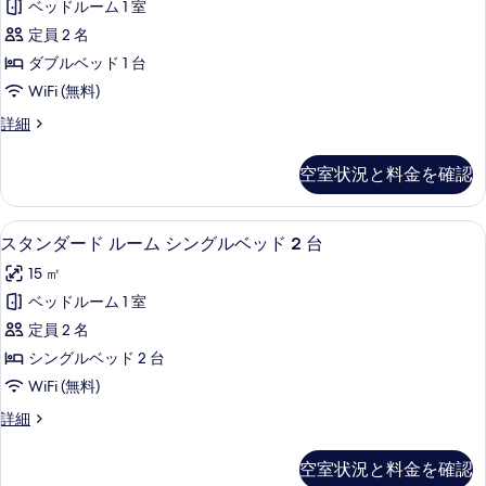
細
ー
ル
ベッドルーム 1 室
べ
ダ
ム
ベ
定員 2 名
ダ
て
ー
ブ
ッ
ダブルベッド 1 台
の
ド
ル
ド
WiFi (無料)
ベ
写
ル
1
ッ
ス
詳細
真
ー
ド
タ
台
を
1
ム
ン
の
空室状況と料金を確認
台
ダ
表
ダ
の
す
ー
示
ブ
詳
ド
べ
スタンダード ルーム シングルベッド 2
ス
細
5
ル
スタンダード ルーム シングルベッド 2 台
す
ル
て
タ
ー
る
ベ
15 ㎡
ム
の
ン
ダ
ッ
ベッドルーム 1 室
写
ダ
ブ
ド
定員 2 名
ル
真
ー
1
ベ
シングルベッド 2 台
を
ド
ッ
台
WiFi (無料)
ド
表
ル
の
1
ス
詳細
示
ー
台
タ
す
す
の
ム
ン
べ
空室状況と料金を確認
詳
ダ
る