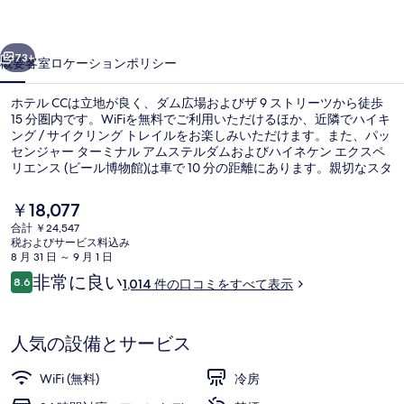
真
前へ
次へ
ギ
73+
概要
客室
ロケーション
ポリシー
ャ
ホテル CCは立地が良く、ダム広場およびザ 9 ストリーツから徒歩
ラ
15 分圏内です。WiFiを無料でご利用いただけるほか、近隣でハイキ
リ
ング / サイクリング トレイルをお楽しみいただけます。また、パッ
センジャー ターミナル アムステルダムおよびハイネケン エクスペ
ー
リエンス (ビール博物館)は車で 10 分の距離にあります。親切なスタ
ッフやロケーションが旅行者の高い評価を得ています。この宿泊施
設からは歩いてすぐ公共交通機関を利用できます。地下鉄 アムステ
現
￥18,077
ルダム中央駅までは 3 分、ニーウェゼイズ コルク停留所までは 6 分
在
合計 ￥24,547
です。
の
税およびサービス料込み
施設の正面
料
8 月 31 日 ～ 9 月 1 日
金
口
非常に良い
8.6
1,014 件の口コミをすべて表示
は
10段階中8.6
コ
￥18,077
ミ
で
す
人気の設備とサービス
WiFi (無料)
冷房