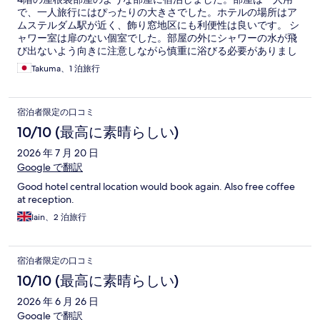
で、一人旅行にはぴったりの大きさでした。ホテルの場所はア
ムステルダム駅が近く、飾り窓地区にも利便性は良いです。 シ
ャワー室は扉のない個室でした。部屋の外にシャワーの水が飛
び出ないよう向きに注意しながら慎重に浴びる必要がありまし
た。 それ以外は特に不満はありません。
Takuma、1 泊旅行
宿泊者限定の口コミ
10/10 (最高に素晴らしい)
2026 年 7 月 20 日
Google で翻訳
Good hotel central location would book again. Also free coffee
at reception.
Iain、2 泊旅行
宿泊者限定の口コミ
10/10 (最高に素晴らしい)
2026 年 6 月 26 日
Google で翻訳