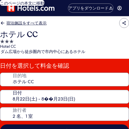
このページの本文に移動
アプリをダウンロード
宿泊施設をすべて表示
ホテル CC
3.0
Hotel CC
つ
ダム広場から徒歩圏内で市内中心にあるホテル
星
宿
日付を選択して料金を確認
泊
施
目的地
設
日付
旅行者