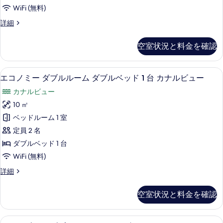
る
ム
WiFi (無料)
シ
シ
詳細
ン
ン
グ
グ
空室状況と料金を確認
ル
ル
ル
ベ
ー
エコノミー ダブルルーム ダブルベッド 
エ
6
ム
エコノミー ダブルルーム ダブルベッド 1 台 カナルビュー
ッ
コ
シ
ド
カナルビュー
ン
ノ
グ
1
10 ㎡
ミ
ル
台
ベッドルーム 1 室
ベ
ー
カ
ッ
定員 2 名
ダ
ド
ナ
ダブルベッド 1 台
1
ブ
ル
WiFi (無料)
台
ル
カ
ビ
エ
詳細
ナ
ル
コ
ュ
ル
ー
ノ
ビ
ー
空室状況と料金を確認
ミ
ム
ュ
の
ー
ー
ダ
ダ
す
の
スタンダード ダブルルーム カナルビュ
ス