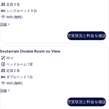
定員 3 名
す
る
シングルベッド 3 台
べ
WiFi (無料)
て
の
Family
詳細
Room
写
Triple
空室状況と料金を確認
真
の
詳
を
細
Souterrain
Souterrain Double Room n
表
6
Souterrain Double Room no View
Double
示
10 ㎡
Room
す
ベッドルーム 1 室
no
る
View
定員 2 名
の
ダブルベッド 1 台
す
WiFi (無料)
べ
Souterrain
詳細
Double
て
Room
の
空室状況と料金を確認
no
写
View