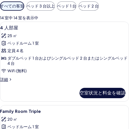
利
すべての客室
ベッド 3 台以上
ベッド 1 台
ベッド 2 台
用
可
14 室中 14 室を表示中
能
4
4 人部屋 | 部屋からの景観
10
4 人部屋
な
人
客
25 ㎡
部
室
ベッドルーム 1 室
屋
の
定員 4 名
の
絞
ダブルベッド 1 台およびシングルベッド 2 台またはシングルベッド
り
す
4 台
込
べ
WiFi (無料)
み
て
4
詳細
条
の
人
件
部
写
空室状況と料金を確認
屋
真
の
詳
を
Family
Family Room Triple | セー
6
細
Family Room Triple
表
Room
20 ㎡
示
Triple
ベッドルーム 1 室
の
す