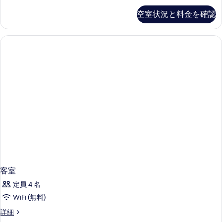
写
る
示
の
空室状況と料金を確認
詳
真
す
細
を
る
表
示
す
る
客室
定員 4 名
WiFi (無料)
客
詳細
室