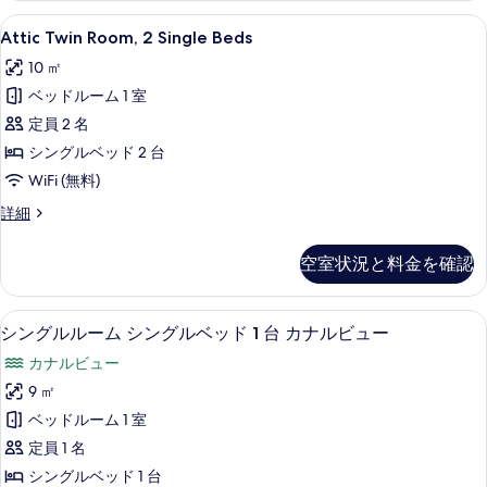
の
真
Attic
Attic Twin Room, 2 Single Beds |
5
詳
Attic Twin Room, 2 Single Beds
Twin
を
細
10 ㎡
Room,
表
ベッドルーム 1 室
2
示
Single
定員 2 名
す
Beds
シングルベッド 2 台
る
の
WiFi (無料)
す
Attic
詳細
べ
Twin
Room,
て
空室状況と料金を確認
2
の
Single
Beds
写
シングルルーム シングルベッド 1 台 
シ
5
の
シングルルーム シングルベッド 1 台 カナルビュー
真
ン
詳
カナルビュー
細
を
グ
9 ㎡
表
ル
ベッドルーム 1 室
示
ル
定員 1 名
す
ー
シングルベッド 1 台