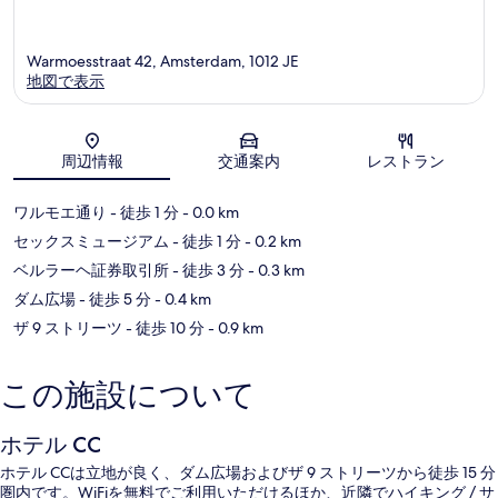
Warmoesstraat 42, Amsterdam, 1012 JE
地図で表示
地図
周辺情報
交通案内
レストラン
ワルモエ通り
- 徒歩 1 分
- 0.0 km
セックスミュージアム
- 徒歩 1 分
- 0.2 km
ベルラーヘ証券取引所
- 徒歩 3 分
- 0.3 km
ダム広場
- 徒歩 5 分
- 0.4 km
ザ 9 ストリーツ
- 徒歩 10 分
- 0.9 km
この施設について
ホテル CC
ホテル CCは立地が良く、ダム広場およびザ 9 ストリーツから徒歩 15 分
圏内です。WiFiを無料でご利用いただけるほか、近隣でハイキング / サ