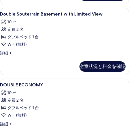
シ
細
て
ー
ン
ド
の
Double
セーフティボックス (室内)、デスク、
5
ル
Double Souterrain Basement with Limited View
グ
Souterrain
写
ー
ル
10 ㎡
ム
Basement
真
シ
ベ
定員 2 名
with
を
ン
Limited
ッ
ダブルベッド 1 台
グ
表
View
ル
ド
WiFi (無料)
示
ベ
の
2
Double
詳細
ッ
す
す
Souterrain
台
ド
る
Basement
2
べ
の
空室状況と料金を確認
with
台
て
す
Limited
の
View
の
詳
べ
DOUBLE
セーフティボックス (室内)、デスク、
5
の
DOUBLE ECONOMY
細
写
ECONOMY
て
詳
10 ㎡
細
の
真
の
定員 2 名
す
を
写
ダブルベッド 1 台
べ
表
真
WiFi (無料)
て
示
を
DOUBLE
詳細
の
す
表
ECONOMY