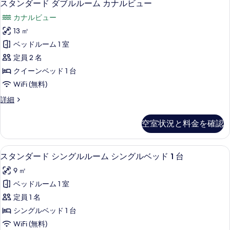
9
ブ
スタンダード ダブルルーム カナルビュー
ブ
詳
べ
タ
ル
細
ル
カナルビュー
ル
て
ン
ー
ベ
13 ㎡
の
ダ
ム
ッ
ベッドルーム 1 室
ダ
写
ー
ブ
ド
定員 2 名
真
ド
ル
1
クイーンベッド 1 台
ベ
を
ダ
台
WiFi (無料)
ッ
表
ブ
ド
カ
ス
詳細
示
1
ル
タ
ナ
台
す
ル
ン
カ
ル
空室状況と料金を確認
ダ
る
ー
ナ
ビ
ー
ル
ム
ド
ュ
ビ
スタンダード シングルルーム シングルベ
ス
7
ダ
スタンダード シングルルーム シングルベッド 1 台
カ
ュ
ー
タ
ブ
ー
ナ
9 ㎡
ル
の
ン
の
ル
ル
ベッドルーム 1 室
詳
す
ダ
ー
細
ビ
定員 1 名
ム
べ
ー
カ
ュ
シングルベッド 1 台
て
ド
ナ
ー
WiFi (無料)
ル