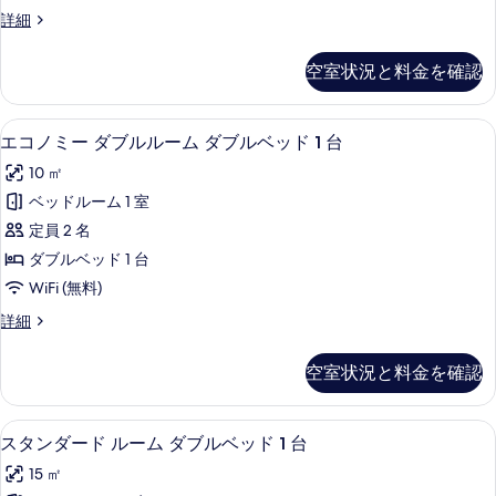
の
シ
の
ビ
ス
詳細
写
ン
ュ
タ
す
真
ー
グ
ン
空室状況と料金を確認
べ
の
ダ
を
ル
詳
ー
て
表
ル
細
ド
エコノミー ダブルルーム ダブルベッド 
エ
の
5
シ
エコノミー ダブルルーム ダブルベッド 1 台
示
ー
コ
ン
写
す
ム
10 ㎡
グ
ノ
真
ル
る
シ
ベッドルーム 1 室
ミ
を
ル
ン
定員 2 名
ー
ー
表
ム
グ
ダブルベッド 1 台
ダ
示
シ
ル
WiFi (無料)
ン
ブ
す
ベ
グ
エ
詳細
ル
る
ル
コ
ッ
ベ
ル
ノ
空室状況と料金を確認
ド
ッ
ミ
ー
ド
ー
1
ム
1
ダ
台
スタンダード ルーム ダブルベッド 1 台
ス
台
6
ブ
スタンダード ルーム ダブルベッド 1 台
ダ
の
の
タ
ル
ブ
15 ㎡
詳
ル
す
ン