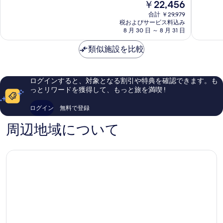
現
￥22,456
ム
ム
8.2、
8.8、
在
セ
ス
と
非
合計 ￥29,979
の
ン
テ
て
常
税およびサービス料込み
料
タ
8 月 30 日 ～ 8 月 31 日
ル
も
に
金
ー
ダ
良
良
は
ア
類似施設を比較
ム
い、
い、
￥22,456
ム
セ
口
口
ス
ン
コ
コ
テ
タ
ミ
ミ
ログインすると、対象となる割引や特典を確認できます。も
ル
ー
2,136
1,374
っとリワードを獲得して、もっと旅を満喫 !
ダ
ア
件
件
ム
ム
件
件
ログイン
無料で登録
シ
ス
の
の
テ
テ
口
口
周辺地域について
ィ
ル
コ
コ
セ
ダ
ミ
ミ
ン
ム
タ
シ
ー
テ
ィ
セ
ン
タ
ー