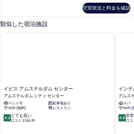
の
空室状況と料金を確認
詳
細
類似した宿泊施設
イビス アムステルダム センター
インテル
イ
イ
イビス アムステルダム センター
インテ
ビ
ン
アムステルダム シティ センター
アムステ
ス
テ
ペット可
駐車場あり
スパ
ア
ル
WiFi (無料)
レストラン
WiFi 
ム
ホ
ス
テ
10
10
とても良い
非常
8.2
8.8
テ
ル
段
段
口コミ 2,136 件
口コミ
ル
ズ
階
階
ダ
ア
中
中