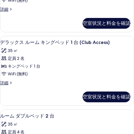
2
WiFi (無料)
ベ
ド
台
ス
詳細
2
ッ
イ
(Club
台
ド
ー
Access)
(Club
空室状況と料金を確認
ト
ル
Access)
の
1
の
ー
ベ
す
詳
エジプト綿のシーツ、高級寝具、テン
デ
10
ッ
ム
デラックス ルーム キングベッド 1 台 (Club Access)
細
べ
ラ
ド
テ
35 ㎡
て
ル
ッ
ラ
ー
定員 2 名
の
ク
ム
ス
キングベッド 1 台
写
テ
ス
の
ラ
WiFi (無料)
真
ル
ス
す
デ
詳細
を
の
ー
ラ
べ
詳
表
ム
ッ
細
て
空室状況と料金を確認
示
ク
キ
の
ス
す
ン
ル
写
エジプト綿のシーツ、高級寝具、テン
ル
る
5
ー
ルーム ダブルベッド 2 台
グ
真
ー
ム
ベ
35 ㎡
キ
を
ム
ン
ッ
定員 4 名