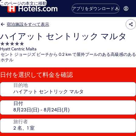
このページの本文に移動
アプリをダウンロード
宿泊施設をすべて表示
ハイアット セントリック マルタ
5.0
Hyatt Centric Malta
つ
セント ジョージズ ビーチから 0.2 km で屋外プールのある高級感のある
星
ホテル
宿
泊
日付を選択して料金を確認
施
設
目的地
日付
旅行者