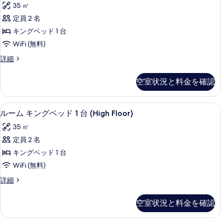
の
35 ㎡
ド
す
ッ
す
1
定員 2 名
る
ク
台
べ
キングベッド 1 台
の
ス
て
詳
WiFi (無料)
ル
細
の
デ
詳細
ー
ラ
写
ム
ッ
真
空室状況と料金を確認
ク
キ
を
ス
ン
ル
表
外観
ル
13
ー
ルーム キングベッド 1 台 (High Floor)
グ
示
ー
ム
ベ
35 ㎡
キ
す
ム
ン
ッ
定員 2 名
る
キ
グ
ド
キングベッド 1 台
ベ
ン
1
ッ
WiFi (無料)
グ
ド
台
ル
詳細
1
ベ
ー
バ
台
ッ
ム
バ
ル
空室状況と料金を確認
キ
ル
ド
コ
ン
コ