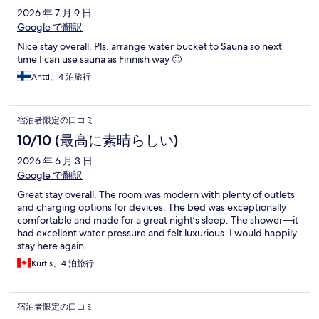
2026 年 7 月 9 日
Google で翻訳
Nice stay overall. Pls. arrange water bucket to Sauna so next
time I can use sauna as Finnish way 🙂
Antti、4 泊旅行
宿泊者限定の口コミ
10/10 (最高に素晴らしい)
2026 年 6 月 3 日
Google で翻訳
Great stay overall. The room was modern with plenty of outlets
and charging options for devices. The bed was exceptionally
comfortable and made for a great night’s sleep. The shower—it
had excellent water pressure and felt luxurious. I would happily
stay here again.
Kurtis、4 泊旅行
宿泊者限定の口コミ