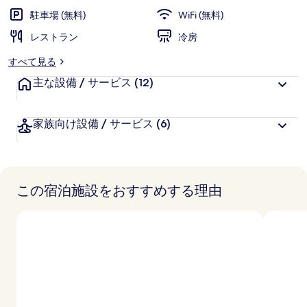
ラ
駐車場 (無料)
WiFi (無料)
リ
レストラン
冷房
ー
すべて見る
主な設備 / サービス
(12)
家族向け設備 / サービス
(6)
この宿泊施設をおすすめする理由