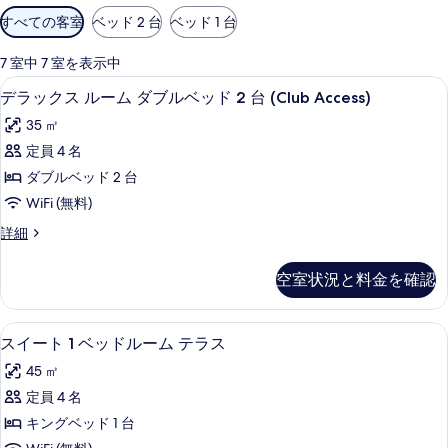
利
すべての客室
ベッド 2 台
ベッド 1 台
用
可
7 室中 7 室を表示中
能
エジプト綿のシーツ、高級寝具、テン
デ
6
デラックス ルーム ダブルベッド 2 台 (Club Access)
な
ラ
客
35 ㎡
ッ
室
定員 4 名
ク
の
ダブルベッド 2 台
ス
絞
WiFi (無料)
り
ル
デ
詳細
込
ー
ラ
み
ム
ッ
条
空室状況と料金を確認
ク
ダ
件
ス
ブ
ル
スイート 1 ベッドルーム テラス |
ス
13
ー
スイート 1 ベッドルーム テラス
ル
イ
ム
ベ
45 ㎡
ダ
ー
ブ
ッ
定員 4 名
ト
ル
ド
キングベッド 1 台
ベ
1
ッ