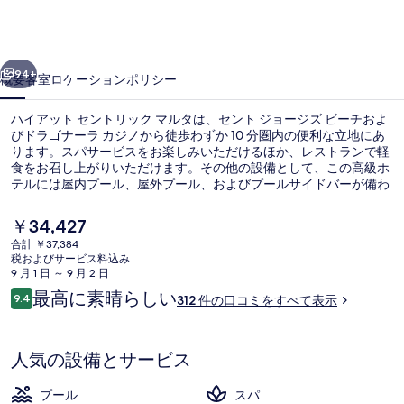
セ
ン
前へ
次へ
ト
94+
概要
客室
ロケーション
ポリシー
リ
ハイアット セントリック マルタは、セント ジョージズ ビーチおよ
ッ
びドラゴナーラ カジノから徒歩わずか 10 分圏内の便利な立地にあ
ります。スパサービスをお楽しみいただけるほか、レストランで軽
ク
食をお召し上がりいただけます。その他の設備として、この高級ホ
マ
テルには屋内プール、屋外プール、およびプールサイドバーが備わ
っています。
ル
現
￥34,427
在
タ
合計 ￥37,384
の
税およびサービス料込み
屋内プール、屋外プール、カバナ (無料
の
料
9 月 1 日 ～ 9 月 2 日
金
口
最高に素晴らしい
写
9.4
312 件の口コミをすべて表示
は
10段階中9.4
コ
￥34,427
真
ミ
で
す
ギ
人気の設備とサービス
ャ
プール
スパ