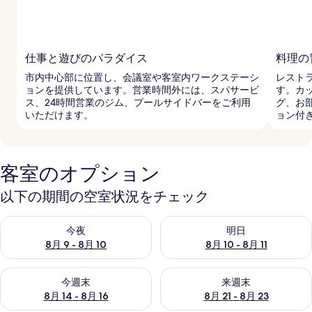
仕事と遊びのパラダイス
料理の
市内中心部に位置し、会議室や客室内ワークステーシ
レスト
ョンを提供しています。営業時間外には、スパサービ
す。カ
ス、24時間営業のジム、プールサイドバーをご利用
グ、お
いただけます。
ョン付
客室のオプション
以下の期間の空室状況をチェック
今夜 8月 9 - 8月 10 の空室状況をチェック
明日 8月 10 - 8月 11 の空
今夜
明日
8月 9 - 8月 10
8月 10 - 8月 11
今週末 8月 14 - 8月 16 の空室状況をチェック
来週末 8月 21 - 8月 23 の
今週末
来週末
8月 14 - 8月 16
8月 21 - 8月 23