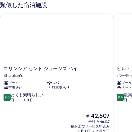
1
グ
ニ
類似した宿泊施設
ニ
ベ
台
ー
ー
ッ
の
(High
コリンシア セント ジョージズ ベイ
ヒルトン
ド
の
詳
Floor)
1
細
す
台
の
(High
べ
す
Floor)
て
べ
の
詳
の
て
細
写
の
真
写
コ
ヒ
コリンシア セント ジョージズ ベイ
ヒルト
を
リ
ル
真
St. Julian's
パーチ
ン
ト
表
を
プール
スパ
プール
シ
ン
空港送迎
駐車場あり
ペット
示
ア
マ
表
セ
ル
10
10
とても素晴らしい
最高
す
9.0
9.4
示
ン
タ
段
段
口コミ 1,011 件
口コミ
る
ト
パ
階
階
す
ジ
ー
中
中
る
現
￥42,607
ョ
チ
9.0、
9.4、
在
ー
ェ
と
最
合計 ￥46,137
の
ジ
ヴ
て
高
税およびサービス料込み
料
ズ
9 月 1 日 ～ 9 月 2 日
ィ
も
に