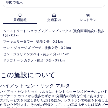
地図で表示
地図
周辺情報
交通案内
レストラン
ベイストリート ショッピング コンプレックス (複合商業施設)
- 徒歩
1 分
- 0.1 km
マーキュリータワー
- 徒歩 2 分
- 0.2 km
セント ジョージズ ビーチ
- 徒歩 2 分
- 0.2 km
セントジュリアンズベイ
- 徒歩 8 分
- 0.7 km
ドラゴナーラ カジノ
- 徒歩 10 分
- 0.9 km
この施設について
ハイアット セントリック マルタ
ハイアット セントリック マルタは、セント ジョージズ ビーチおよびド
ラゴナーラ カジノから徒歩わずか 10 分圏内の便利な立地にあります。
スパサービスをお楽しみいただけるほか、レストランで軽食をお召し上
がりいただけます。その他の設備として、この高級ホテルには屋内プー