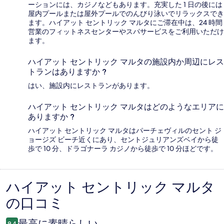
ーションには、カジノなどもあります。充実した 1 日の後には
屋内プールまたは屋外プールでのんびり泳いでリラックスでき
ます。ハイアット セントリック マルタにご滞在中は、24 時間
営業のフィットネスセンターやスパサービスをご利用いただけ
ます。
ハイアット セントリック マルタの施設内か周辺にレス
トランはありますか ?
はい、施設内にレストランがあります。
ハイアット セントリック マルタはどのようなエリアに
ありますか ?
ハイアット セントリック マルタはパーチェヴィルのセント ジ
ョージズ ビーチ近くにあり、セントジュリアンズベイから徒
歩で 10 分、ドラゴナーラ カジノから徒歩で 10 分ほどです。
ハイアット セントリック マルタ
口
の口コミ
コ
ミ
最高に素晴らしい
9.4