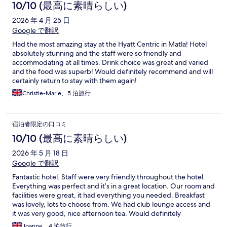
10/10 (最高に素晴らしい)
2026 年 4 月 25 日
Google で翻訳
Had the most amazing stay at the Hyatt Centric in Matla! Hotel
absolutely stunning and the staff were so friendly and
accommodating at all times. Drink choice was great and varied
and the food was superb! Would definitely recommend and will
certainly return to stay with them again!
Christie-Marie、5 泊旅行
宿泊者限定の口コミ
10/10 (最高に素晴らしい)
2026 年 5 月 18 日
Google で翻訳
Fantastic hotel. Staff were very friendly throughout the hotel.
Everything was perfect and it’s in a great location. Our room and
facilities were great, it had everything you needed. Breakfast
was lovely, lots to choose from. We had club lounge access and
it was very good, nice afternoon tea. Would definitely
recommend this hotel and we will book it again when we return
Joanne、4 泊旅行