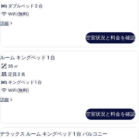
表
ダ
グ
ド
ダブルベッド 2 台
ベ
示
ブ
1
ッ
WiFi (無料)
す
ル
ド
台
ル
詳細
1
る
ベ
ー
(Club
台
ッ
ム
Access)
(Club
空室状況と料金を確認
ダ
Access)
ド
の
ブ
の
2
ル
す
詳
エジプト綿のシーツ、高級寝具、テン
ル
9
ベ
台
ルーム キングベッド 1 台
細
べ
ー
ッ
の
35 ㎡
て
ド
ム
す
2
定員 2 名
の
キ
台
べ
キングベッド 1 台
写
の
ン
て
詳
WiFi (無料)
真
グ
細
の
ル
詳細
を
ベ
ー
写
表
ッ
ム
真
空室状況と料金を確認
示
キ
ド
を
ン
す
1
グ
表
外観
デ
る
8
ベ
台
デラックス ルーム キングベッド 1 台 バルコニー
示
ラ
ッ