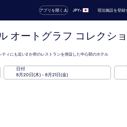
•
アプリを開く
JPY
宿泊施設を登録
ル オートグラフ コレクシ
シティにも近い2 か所のレストランを併設した中心部のホテル
日付