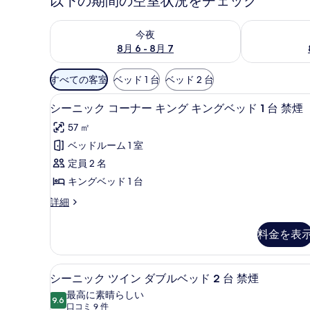
以下の期間の空室状況をチェック
今夜 8月 6 - 8月 7 の空室状況をチェック
明日 8月 7 
今夜
8月 6 - 8月 7
利
すべての客室
ベッド 1 台
ベッド 2 台
用
シーニック コーナー キング キン
シ
可
5
シーニック コーナー キング キングベッド 1 台 禁煙
ー
能
57 ㎡
な
ニ
ベッドルーム 1 室
客
ッ
定員 2 名
室
ク
の
キングベッド 1 台
コ
絞
シ
詳細
ー
り
ー
ナ
込
ニ
料金を表
ッ
み
ー
ク
条
キ
コ
ミニバー、セーフティボックス 
シ
件
4
ー
シーニック ツイン ダブルベッド 2 台 禁煙
ン
ー
ナ
最高に素晴らしい
グ
ー
9.6
10 点中 9.6
ニ
(口
口コミ 9 件