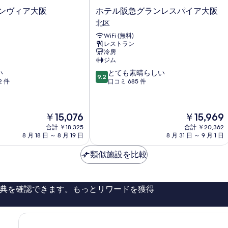
真
ン
ブ
ベ
ホ
ランヴィア大阪
ホテル阪急グランレスパイア大阪
を
グ
ル
テ
ッ
北区
ベ
ベ
表
ル
ッ
ッ
ド
WiFi (無料)
阪
示
ド
ド
レストラン
急
1
2
1
2
冷房
す
グ
台
ジム
台
台
ラ
る
禁
禁
10
い
とても素晴らしい
禁
ン
9.2
煙
煙
段
2 件
口コミ 685 件
レ
煙
の
の
階
ス
詳
詳
中
の
パ
細
細
9.2、
イ
す
現
現
￥15,076
￥15,969
と
ア
在
在
べ
て
合計 ￥18,325
合計 ￥20,362
大
の
の
8 月 18 日 ～ 8 月 19 日
8 月 31 日 ～ 9 月 1 日
も
阪
て
料
料
素
北
金
金
の
類似施設を比較
晴
区
は
は
ら
写
￥15,076
￥15,969
し
真
い、
典を確認できます。もっとリワードを獲得
口
を
コ
表
ミ
685
示
件