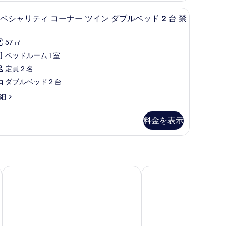
る
の
ン
アイロン / アイロン台
ベッド 1 台 禁煙 | ミニバー、セーフティボックス (室内)、遮光カーテン、ア
ミニバー、セーフティボックス (室内)、遮光カ
ス
4
ペシャリティ コーナー ツイン ダブルベッド 2 台 禁
す
ダ
ペ
べ
ブ
シ
57 ㎡
て
ル
ャ
ベッドルーム 1 室
の
ベ
リ
定員 2 名
写
ッ
テ
ダブルベッド 2 台
真
ド
ィ
細
を
コ
台
表
ー
料金を表示
禁
示
ナ
煙
す
ー
の
る
ツ
す
イ
ヒルトン大阪
ヴィラフォンテーヌグ
べ
ン
て
ダ
の
ブ
写
ル