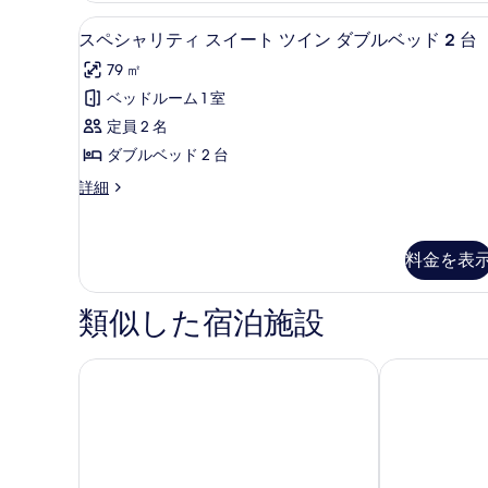
を
の
べ
ュ
テ
詳
スペシャリティ スイート ツイン
ス
表
4
ィ
スペシャリティ スイート ツイン ダブルベッド 2 台
て
ー
細
ペ
示
ア
の
ル
79 ㎡
リ
シ
す
ュ
写
キ
ベッドルーム 1 室
ャ
る
ー
真
ン
定員 2 名
ル
リ
を
キ
グ
ダブルベッド 2 台
テ
ン
表
ベ
ス
詳細
グ
ィ
ペ
示
ッ
ベ
ス
シ
ッ
す
ド
ャ
ド
イ
料金を表
リ
る
1
1
ー
テ
台
台
ィ
ト
禁
類似した宿泊施設
禁
ス
煙
ツ
イ
煙
の
ー
イ
ホテル阪急レスパイア大阪
ホテル グラ
詳
の
ト
細
ン
ツ
す
イ
ダ
べ
ン
ブ
ダ
て
ル
ブ