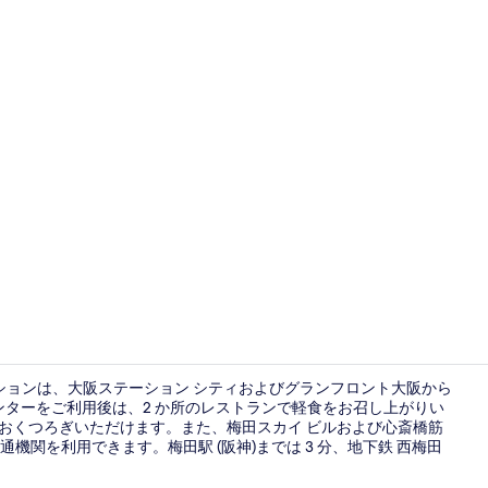
ロビー
ションは、大阪ステーション シティおよびグランフロント大阪から
センターをご利用後は、2 か所のレストランで軽食をお召し上がりい
らおくつろぎいただけます。また、梅田スカイ ビルおよび心斎橋筋
シーニック 
機関を利用できます。梅田駅 (阪神)までは 3 分、地下鉄 西梅田