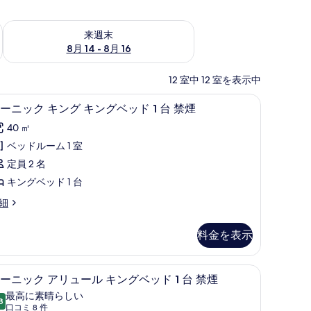
ェック
来週末 8月 14 - 8月 16 の空室状況をチェック
来週末
8月 14 - 8月 16
12 室中 12 室を表示中
送視聴可)、Netflix、ストリーミングサービス
、遮光カーテン、アイロン / アイロン台
ミニバー、セーフティボックス (室内)、遮光カ
シ
4
ーニック キング キングベッド 1 台 禁煙
ー
40 ㎡
ニ
ベッドルーム 1 室
ッ
定員 2 名
ク
キングベッド 1 台
キ
細
ン
グ
料金を表示
キ
ン
ベッド 1 台 | ミニバー、セーフティボックス (室内)、遮光カーテン、アイロン
シーニック アリュール キングベッド 1 台 禁
シ
3
ーニック アリュール キングベッド 1 台 禁煙
グ
ー
最高に素晴らしい
ベ
8
10 点中 9.8
ニ
(口
口コミ 8 件