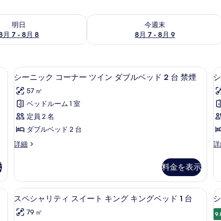
- 8月 8 の空室状況をチェック
今週末 8月 7 - 8月 9 の空室状況をチ
明日
今週末
8月 7 - 8月 8
8月 7 - 8月 9
グベッド 1 台 禁煙 | リビングルーム | 55 インチの薄型テレビ (デジタル放
ミニバー、セーフティボックス (室内)
シ
4
シーニック コーナー ツイン ダブルベッド 2 台 禁煙
シ
ー
57 ㎡
ニ
ベッドルーム 1 室
ッ
定員 2 名
ク
ダブルベッド 2 台
コ
シ
シ
詳細
詳
ー
ー
ー
ナ
ニ
ニ
示
料金を表示
ッ
ッ
ー
ク
ク
ツ
コ
キ
(室内)、遮光カーテン、アイロン / アイロン台
スペシャリティ スイート キング キング
ス
4
ー
ン
スペシャリティ スイート キング キングベッド 1 台
シ
イ
ペ
ナ
グ
ン
79 ㎡
ー
キ
9.
シ