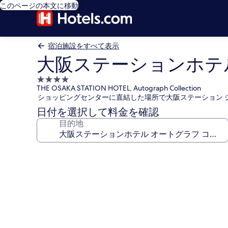
このページの本文に移動
宿泊施設をすべて表示
大阪ステーションホテ
4.0
THE OSAKA STATION HOTEL, Autograph Collection
つ
ショッピングセンターに直結した場所で大阪ステーション 
星
日付を選択して料金を確認
宿
目的地
泊
施
設
大
阪
ス
テ
ー