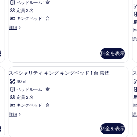
ツ
ン
ダ
ベッドルーム 1 室
ャ
イ
グ
ブ
定員 2 名
ン
ベ
リ
ダ
1
ッ
ル
キングベッド 1 台
テ
ブ
ド
ベ
ス
詳細
ル
1
ィ
ペ
ッ
ベ
台
ス
シ
シ
詳
ッ
禁
ド
ャ
ー
ド
煙
イ
リ
2
ニ
2
の
示
料金を表示
ー
テ
ッ
台
詳
台
ィ
ク
ト
禁
細
禁
ス
ア
煙
グベッド 1 台 禁煙 | ミニバー、セーフティボックス (室内)、遮光カーテン、
ミニバー、セーフティボックス (室内)
ス
キ
イ
3
リ
スペシャリティ キング キングベッド 1 台 禁煙
ス
煙
の
ー
ペ
ュ
ン
詳
の
40 ㎡
ト
ー
細
シ
グ
キ
ル
す
ベッドルーム 1 室
ャ
ン
キ
キ
べ
定員 2 名
グ
ン
リ
ン
キ
て
グ
キングベッド 1 台
テ
1
グ
ン
ベ
の
ス
ス
詳細
詳
グ
ッ
ィ
ベ
ペ
ペ
写
ベ
ド
キ
シ
シ
ッ
ッ
1
示
料金を表示
真
ャ
ャ
ド
台
ン
ド
リ
リ