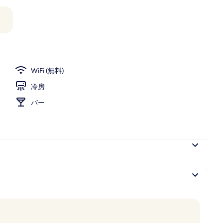
ーフティボックス (室内)、遮光カーテン、アイロン / アイロン台
WiFi (無料)
冷房
バー