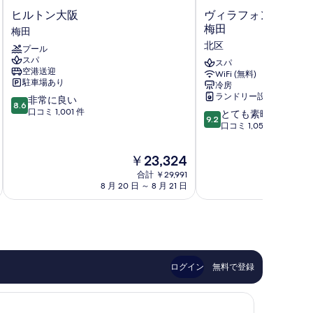
真
ベ
ヒ
ヴ
ヒルトン大阪
ヴィラフォンテーヌ
を
ル
ィ
梅田
ッ
梅田
表
ト
ラ
北区
ド
プール
ン
フ
示
スパ
大
ォ
スパ
空港送迎
す
WiFi (無料)
阪
ン
台
駐車場あり
冷房
梅
テ
る
ランドリー設備
10
非常に良い
禁
田
ー
8.6
段
口コミ 1,001 件
10
ヌ
とても素晴らしい
煙
9.2
階
段
グ
口コミ 1,052 件
中
の
階
ラ
8.6、
中
ン
す
現
￥23,324
非
9.2、
ド
在
べ
常
合計 ￥29,991
と
大
の
8 月 20 日 ～ 8 月 21 日
8 月 
に
て
阪
て
料
良
も
梅
金
の
い、
素
田
は
口
晴
北
写
￥23,324
コ
ら
区
真
ミ
し
1,001
い、
を
ログイン
無料で登録
件
口
表
件
コ
の
示
ミ
口