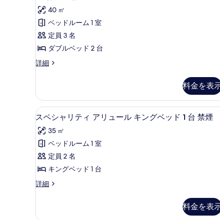
キ
キ
コ
ッ
40 ㎡
ン
ン
ミ
グ
ク
ベッドルーム 1 室
キ
グ
9
ツ
定員 3 名
ン
件)
ベ
グ
イ
ダブルベッド 2 台
ッ
ベ
ン
シ
詳細
ッ
ド
ー
ド
ダ
1
ニ
1
料金を表
ブ
ッ
台
台
ク
ル
禁
禁
ツ
煙
スペシャリティ アリュール キン
ス
ベ
3
イ
スペシャリティ アリュール キングベッド 1 台 禁煙
煙
の
ペ
ン
ッ
詳
の
35 ㎡
ダ
細
シ
ド
ブ
す
ベッドルーム 1 室
ャ
2
ル
べ
定員 2 名
ベ
台
リ
て
ッ
キングベッド 1 台
禁
テ
ド
の
ス
詳細
2
煙
ィ
ペ
写
台
の
ア
シ
禁
料金を表
真
ャ
す
煙
リ
リ