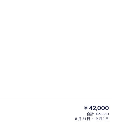
施設内の設備
現
￥42,000
在
合計 ￥53,130
の
8 月 31 日 ～ 9 月 1 日
コーナー キング キングベッド 1 台 禁煙 | ミニバー、セーフティボックス (室
外観
料
金
は