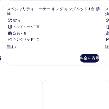
を
1
禁
グ
1
テ
テ
台
煙
 ダブルベッド 2 台 | ミニバー、セーフティボックス (室内)、遮光カーテン、
スペシャリティ コーナー キング キング
ス
表
4
ィ
ィ
スペシャリティ コーナー キング キングベッド 1 台 禁
ス
台
の
キ
の
ペ
示
キ
ツ
詳
煙
煙
詳
の
ン
ン
イ
細
細
シ
す
57 ㎡
グ
ン
す
グ
ャ
る
キ
ダ
ベッドルーム 1 室
べ
ベ
ン
ブ
リ
定員 2 名
て
グ
ル
ッ
テ
ベ
ベ
キングベッド 1 台
の
ド
ッ
ッ
ィ
ス
ス
詳細
詳
写
1
2
ド
ド
コ
ペ
ペ
1
2
台
真
シ
シ
台
台
ー
示
料金を表示
禁
を
ャ
ャ
禁
禁
ナ
リ
リ
煙
煙
煙
表
テ
テ
ー
の
の
の
示
ィ
ィ
詳
詳
キ
コ
コ
す
細
細
す
ー
ー
ン
ンヴィア大阪
ホテル阪急グランレスパイア大阪
べ
る
ナ
ナ
グ
ー
ー
て
キ
キ
ツ
の
ン
イ
ン
写
グ
ン
グ
キ
ダ