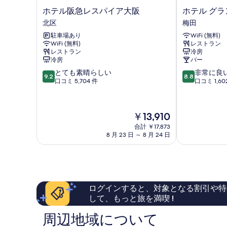
の
ル
ベ
ホ
ホ
ホテル阪急レスパイア大阪
ホテル グ
写
ベ
テ
テ
ッ
北区
梅田
ッ
真
ル
ル
ド
ド
駐車場あり
WiFi (無料)
阪
グ
を
2
WiFi (無料)
レストラン
急
ラ
2
台
レストラン
冷房
表
レ
ン
台
の
冷房
バー
ス
ヴ
示
詳
10
10
とても素晴らしい
非常に良
の
パ
ィ
9.2
8.8
細
す
段
段
口コミ 5,704 件
口コミ 1,60
イ
ア
す
階
階
ア
大
る
中
中
べ
大
阪
9.2、
8.8、
阪
梅
て
現
￥13,910
と
非
北
田
在
の
て
常
合計 ￥17,873
区
の
8 月 23 日 ～ 8 月 24 日
も
に
写
料
素
良
金
真
晴
い、
は
ら
口
を
￥13,910
し
コ
表
い、
ミ
ログインすると、対象となる割引や特
口
1,602
示
して、もっと旅を満喫 !
コ
件
す
ミ
件
周辺地域について
5,704
の
る
件
口