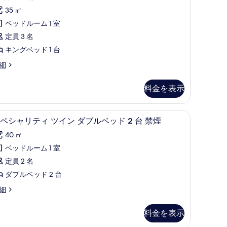
ッ
コ
ッ
35 ㎡
ド
ミ
ク
ベッドルーム 1 室
8
ア
定員 3 名
件)
台
リ
キングベッド 1 台
禁
ュ
細
煙
ー
の
料金を表示
ル
す
キ
べ
アイロン / アイロン台
、遮光カーテン、アイロン / アイロン台
ミニバー、セーフティボックス (室内)、遮光カ
ス
ン
4
ペシャリティ ツイン ダブルベッド 2 台 禁煙
て
ペ
グ
の
40 ㎡
シ
ベ
写
ベッドルーム 1 室
ャ
ッ
真
定員 2 名
リ
ド
を
ダブルベッド 2 台
テ
表
細
台
ィ
示
禁
ツ
料金を表示
す
煙
イ