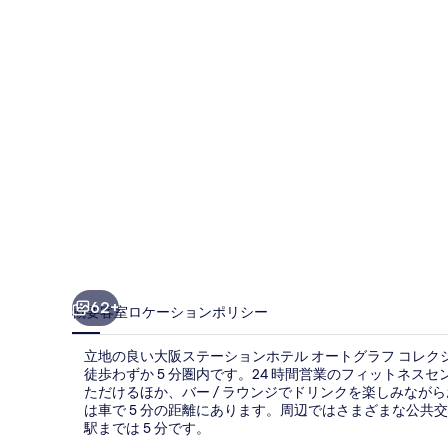
シ
ョ
ン
ホ
テ
ル
オ
ー
ト
グ
62+
概要
客室
ロケーション
ポリシー
ラ
立地の良い大阪ステーションホテル オートグラフ コレク
フ
徒歩わずか 5 分圏内です。24 時間営業のフィットネス
ただけるほか、バー / ラウンジでドリンクを楽しみなが
コ
は車で 5 分の距離にあります。周辺ではさまざまな公共交通
レ
駅までは 5 分です。