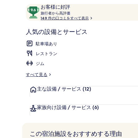
ク
口
10
お客様に好評
コ
旅
シ
段
旅行者から高評価
行
149 件の口コミをすべて表示
ミ
階
ョ
ミニバー、セ
者
中
か
人気の設備とサービス
ン
9.6、
ら
お
高
の
駐車場あり
評
客
価
写
レストラン
様
に
真
ジム
好
ギ
評
すべて見る
件
ャ
の
主な設備 / サービス
(12)
ラ
口
コ
リ
家族向け設備 / サービス
(6)
ミ
ー
この宿泊施設をおすすめする理由