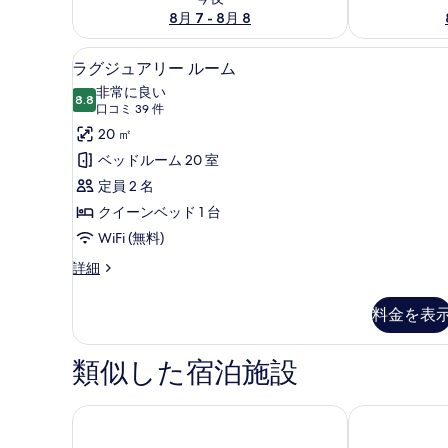
8月 7 - 8月 8
ラグジュアリー ルーム | 2
ラ
9
ラグジュアリー ルーム
グ
非常に良い
8.8
10 点中 8.8
ジ
(口
口コミ 39 件
コ
ュ
20 ㎡
ミ
ア
ベッドルーム 20 室
39
リ
定員 2 名
件)
ー
クイーンベッド 1 台
ル
WiFi (無料)
ー
ラ
詳細
グ
ム
ジ
料金を表
の
ュ
ア
す
リ
類似した宿泊施設
べ
ー
ル
て
ー
ホテルウェリントン
ミシオン11
の
ム
の