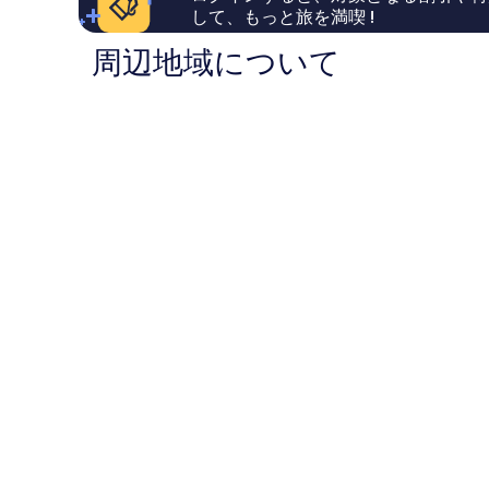
口
1,154
して、もっと旅を満喫 !
コ
件
ミ
件
周辺地域について
1,956
の
件
口
件
コ
の
ミ
口
コ
ミ