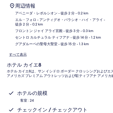
周辺情報
アベニーダ・レボルシオン
- 徒歩 2 分
- 0.2 km
エル・フォロ - アンティグオ・パラシオ・ハイ・アライ
-
徒歩 2 分
- 0.2 km
地
フロントン ジャイ アライ宮殿
- 徒歩 3 分
- 0.3 km
セントロ カルチュラル ティフアナ
- 徒歩 14 分
- 1.2 km
グアダルーペの聖母大聖堂
- 徒歩 15 分
- 1.3 km
すべて表示
ホテル カイエ8
ホテル カイエ8は、サン イシドロ ボーダー クロッシングおよびエ
アメリカズ プレミアム アウトレッツおよび駐ティフアナ アメリカ総
ホテルの規模
客室 : 24
チェックイン / チェックアウト