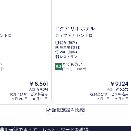
す
る
ア
アクア リオ ホテル
ク
セントロ
ティファナ セントロ
ア
朝食 (無料)
リ
駐車場 (無料)
オ
WiFi (無料)
ホ
レストラン
テ
10
い
とても良い
ル
8.2
段
 件
口コミ 1,003 件
テ
階
ィ
中
フ
現
現
￥8,561
￥9,124
8.2、
ァ
在
在
合計 ￥9,674
合計 ￥10,372
と
ナ
の
の
税およびサービス料込み
税およびサービス料込み
て
セ
料
料
8 月 20 日 ～ 8 月 21 日
9 月 1 日 ～ 9 月 2 日
も
ン
金
金
良
ト
は
は
類似施設を比較
い、
ロ
￥8,561
￥9,124
口
コ
ミ
典を確認できます。もっとリワードを獲得