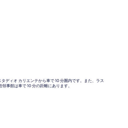
図
スタディオ カリエンテから車で 10 分圏内です。また、ラス
領事館は車で 10 分の距離にあります。