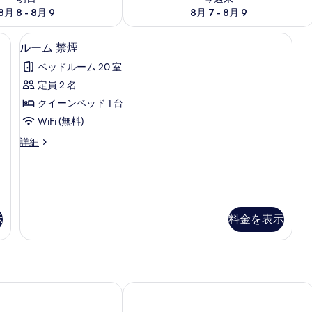
8月 8 - 8月 9
8月 7 - 8月 9
0 室のベッドルーム、エジプト綿のシーツ、高級寝具、セレクト コンフォート製
ルーム 禁煙 | 20 室のベッドルー
ル
8
ルーム 禁煙
ー
ベッドルーム 20 室
ム
定員 2 名
禁
クイーンベッド 1 台
煙
WiFi (無料)
の
ル
詳細
す
ー
べ
ム
禁
て
煙
の
の
詳
示
料金を表示
写
細
真
を
表
アクア リオ ホテル
示