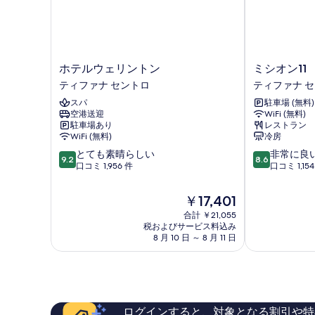
写
詳
真
細
を
表
ホ
ミ
ホテルウェリントン
ミシオン11
示
テ
シ
ティファナ セントロ
ティファナ 
す
ル
オ
スパ
駐車場 (無料)
ウ
ン
る
空港送迎
WiFi (無料)
ェ
11
駐車場あり
レストラン
リ
テ
WiFi (無料)
冷房
ン
ィ
10
10
とても素晴らしい
非常に良
ト
フ
9.2
8.6
段
段
口コミ 1,956 件
口コミ 1,154
ン
ァ
階
階
テ
ナ
中
中
ィ
セ
現
￥17,401
9.2、
8.6、
フ
ン
在
合計 ￥21,055
と
非
ァ
ト
の
税およびサービス料込み
て
常
ナ
ロ
料
8 月 10 日 ～ 8 月 11 日
も
に
セ
金
素
良
ン
は
晴
い、
ト
￥17,401
ら
口
ロ
し
コ
い、
ミ
ログインすると、対象となる割引や特