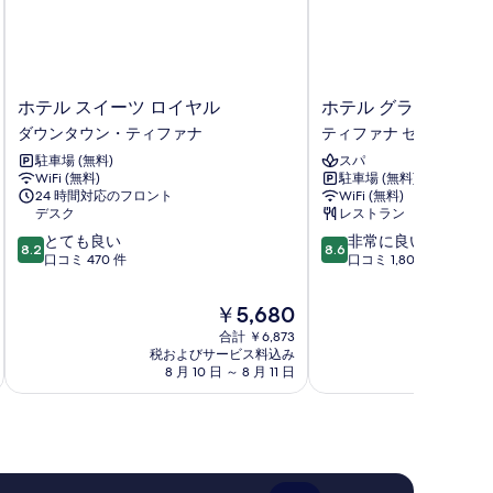
ホ
ホ
ホテル スイーツ ロイヤル
ホテル グランド ワン
テ
テ
ダウンタウン・ティファナ
ティファナ セントロ
ル
ル
駐車場 (無料)
スパ
ス
グ
WiFi (無料)
駐車場 (無料)
イ
ラ
24 時間対応のフロント
WiFi (無料)
ー
ン
デスク
レストラン
ツ
ド
10
10
とても良い
非常に良い
ロ
ワ
8.2
8.6
段
段
口コミ 470 件
口コミ 1,807 件
イ
ン
階
階
ヤ
プ
中
中
ル
ラ
現
￥5,680
8.2、
8.6、
ダ
ザ
在
合計 ￥6,873
と
非
ウ
テ
の
税およびサービス料込み
税およ
て
常
ン
ィ
料
8 月 10 日 ～ 8 月 11 日
8 月
も
に
タ
フ
金
良
良
ウ
ァ
は
い、
い、
ン・
ナ
￥5,680
口
口
テ
セ
コ
コ
ィ
ン
ミ
ミ
フ
ト