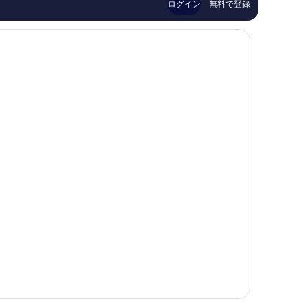
470
1,807
ァ
ログイン
ロ
無料で登録
件
件
ナ
件
件
の
の
口
口
コ
コ
ミ
ミ