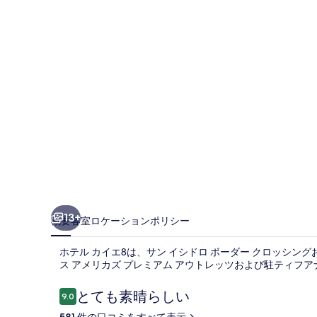
エ
8
の
写
真
ギ
ャ
ラ
リ
ー
13+
概要
客室
ロケーション
ポリシー
ホテル カイエ8は、サン イシドロ ボーダー クロッシング
ス アメリカズ プレミアム アウトレッツおよび駐ティフアナ
口
とても素晴らしい
9.0
10段階中9.0
コ
581 件の口コミをすべて表示