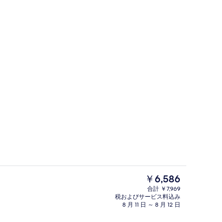
ル、石鹸、シャンプー
内装
現
￥6,586
在
合計 ￥7,969
の
税およびサービス料込み
ー ルーム | 20 室のベッドルーム、エジプト綿のシーツ、高級寝具、セレク
施設の正面
料
8 月 11 日 ～ 8 月 12 日
金
は