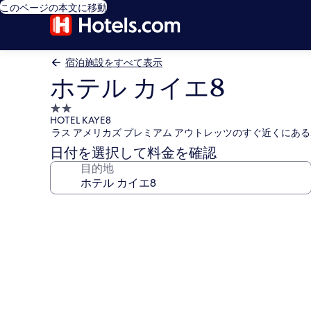
このページの本文に移動
宿泊施設をすべて表示
ホテル カイエ8
2.0
HOTEL KAYE8
つ
ラス アメリカズ プレミアム アウトレッツのすぐ近くにあ
星
日付を選択して料金を確認
宿
目的地
泊
施
設
ホ
テ
ル
カ
イ