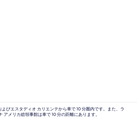
浴槽、タオ
およびエスタディオ カリエンテから車で 10 分圏内です。また、ラ
 アメリカ総領事館は車で 10 分の距離にあります。
ラグジュアリ