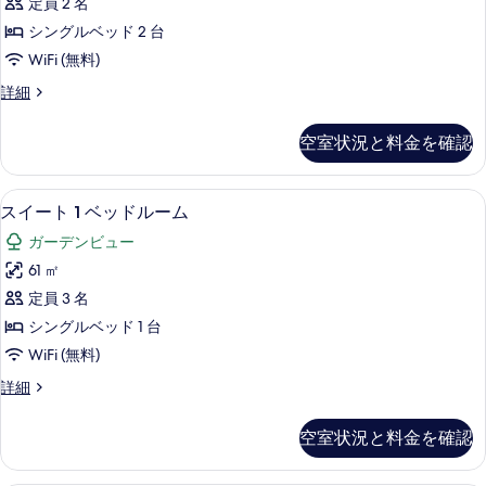
の
定員 2 名
シ
細
写
シングルベッド 2 台
ン
真
WiFi (無料)
グ
を
ル
詳細
ル
ー
表
ベ
ム
空室状況と料金を確認
示
シ
ッ
ン
す
ド
グ
スイート 1 ベッドルーム | 高級寝具
ス
る
7
ル
スイート 1 ベッドルーム
2
イ
ベ
台
ガーデンビュー
ッ
ー
(Essential)
ド
61 ㎡
ト
2
の
定員 3 名
台
1
す
(Essential)
シングルベッド 1 台
ベ
の
べ
WiFi (無料)
詳
ッ
て
細
ス
詳細
ド
の
イ
ル
ー
写
空室状況と料金を確認
ト
ー
真
1
ム
ベ