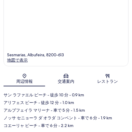
コ
ミ
Sesmarias, Albufeira, 8200-613
地図で表示
地図
周辺情報
交通案内
レストラン
サン ラファエル ビーチ
- 徒歩 10 分
- 0.9 km
アリフェス ビーチ
- 徒歩 12 分
- 1.0 km
アルブフェイラ マリーナ
- 車で 5 分
- 1.5 km
ノッサ セニョーラ ダ オラダ コンベント
- 車で 6 分
- 1.9 km
コエーリャ ビーチ
- 車で 6 分
- 2.2 km