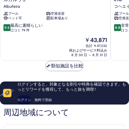
の
詳
オ
デ
す
細
Albufeira
コヘエ
す
ッ
イ
る
ト
プール
空港送迎
イ
プール
べ
ペット可
駐車場あり
空港送
レ
ン
て
ジ
ア
10
10
最高に素晴らしい
非常
9.4
8.8
デ
ル
段
段
口コミ 79 件
口コミ
の
ン
ガ
階
階
写
現
￥43,871
ス
ル
中
中
在
サ
ヴ
真
9.4、
8.8、
合計 ￥47,232
の
ル
ェ
税およびサービス料込み
最
非
を
料
ガ
8 月 30 日 ～ 8 月 31 日
ア
高
常
金
ド
ル
表
に
に
は
ス
類似施設を比較
ブ
素
良
示
￥43,871
リ
フ
晴
い、
す
ゾ
ェ
ら
口
ー
イ
し
コ
る
ログインすると、対象となる割引や特典を確認できます。も
ト、
ラ
い、
ミ
っとリワードを獲得して、もっと旅を満喫 !
ア
by
口
401
ル
IHG
コ
件
ログイン
無料で登録
ガ
コ
ミ
件
ル
ヘ
79
の
周辺地域について
ヴ
エ
件
口
ェ
イ
件
コ
Albufeira
ラ
の
ミ
口