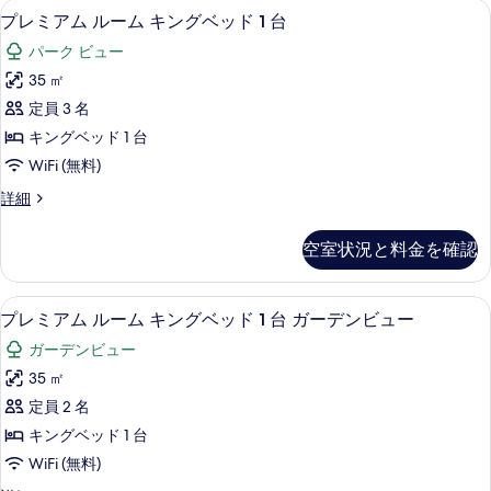
を
高級寝具、ミニバー、セーフティボック
プ
8
ッ
の
プレミアム ルーム キングベッド 1 台
表
レ
ド
す
パーク ビュー
ル
示
ミ
べ
ー
35 ㎡
す
ア
ム
て
定員 3 名
の
る
ム
の
詳
キングベッド 1 台
ル
細
写
WiFi (無料)
ー
真
プ
詳細
ム
レ
を
キ
ミ
表
空室状況と料金を確認
ア
ン
示
ム
グ
ル
す
高級寝具、ミニバー、セーフティボック
プ
7
ー
プレミアム ルーム キングベッド 1 台 ガーデンビュー
ベ
る
レ
ム
ッ
ガーデンビュー
キ
ミ
ン
ド
35 ㎡
ア
グ
1
定員 2 名
ベ
ム
台
ッ
キングベッド 1 台
ル
ド
の
WiFi (無料)
1
ー