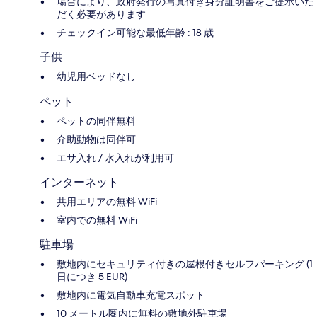
場合により、政府発行の写真付き身分証明書をご提示いた
だく必要があります
チェックイン可能な最低年齢 : 18 歳
子供
幼児用ベッドなし
ペット
ペットの同伴無料
介助動物は同伴可
エサ入れ / 水入れが利用可
インターネット
共用エリアの無料 WiFi
室内での無料 WiFi
駐車場
敷地内にセキュリティ付きの屋根付きセルフパーキング (1
日につき 5 EUR)
敷地内に電気自動車充電スポット
10 メートル圏内に無料の敷地外駐車場