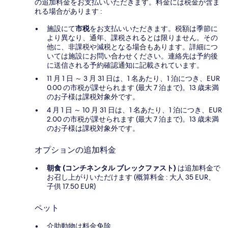
の追加料金をお支払いいただきます。料金には税金が含ま
れる場合があります :
施設にて
市税
をお支払いいただきます。税額は季節に
より異なり、通年、課税されるとは限りません。その
他に、非課税や減税となる場合もあります。詳細につ
いては施設にお問い合わせください。連絡先は予約後
に送信される予約確認通知に記載されています。
11 月 1 日 ～ 3 月 31 日は、1 名あたり、1 泊につき、EUR
0.00 の市税が課せられます (最大 7 泊まで)。13 歳未満
のお子様は課税対象外です。
4 月 1 日 ～ 10 月 31 日は、1 名あたり、1 泊につき、EUR
2.00 の市税が課せられます (最大 7 泊まで)。13 歳未満
のお子様は課税対象外です。
オプションの追加料金
朝食 (コンチネンタル ブレックファスト)
は追加料金で
お召し上がりいただけます (概算料金 : 大人 35 EUR、
子供 17.50 EUR)
ペット
介助動物は料金免除