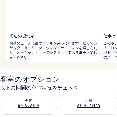
海辺の隠れ家
仕事と
白砂のビーチに建つホテルが待っています。近くでカ
このホ
ヤック、セーリング、ウィンドサーフィンを楽しんだ
チフロ
り、オーシャンビューのレストランでお食事をお楽し
パトリ
みください。
のバー
客室のオプション
以下の期間の空室状況をチェック
今夜 8月 8 - 8月 9 の空室状況をチェック
明日 8月 9 - 8月 10 の空室
今夜
明日
8月 8 - 8月 9
8月 9 - 8月 10
今週末 8月 14 - 8月 16 の空室状況をチェック
来週末 8月 21 - 8月 23 の