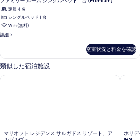
ファミリー ルーム シングルベッド 1 台 (Premium)
写
ン
細
べ
ァ
ム
真
グ
定員 4 名
キ
て
ミ
ン
を
ベ
シングルベッド 1 台
の
リ
グ
表
ッ
WiFi (無料)
ベ
写
ー
示
ッ
ド
フ
詳細
真
ル
ド
ァ
す
1
1
を
ー
ミ
台
空室状況と料金を確認
る
台
リ
表
ム
(Family)
(Family)
ー
示
の
シ
ル
の
類似した宿泊施設
詳
ー
す
ン
す
細
ム
る
マリオット レジデンス サルガドス リゾート、アルガルヴェ
ホリデイ 
グ
シ
べ
ン
ル
て
グ
ベ
ル
の
ベ
ッ
写
ッ
ド
真
ド
1
1
を
台
台
表
(Premium)
マ
ホ
マリオット レジデンス サルガドス リゾート、ア
ホリデ
(Premium)
の
示
リ
リ
ルガルヴェ
IHG