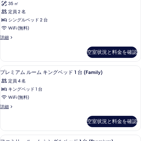
の
示
ル
35 ㎡
シ
す
詳
ミ
ン
す
ベ
定員 2 名
細
べ
ア
グ
る
ッ
シングルベッド 2 台
ル
て
ム
ベ
ド
WiFi (無料)
の
ル
ッ
2
プ
詳細
ド
写
ー
レ
台
2
真
ム
ミ
台
バ
空室状況と料金を確認
ア
を
バ
シ
リ
ム
リ
表
ン
ル
ア
ア
高級寝具、ミニバー、セーフティボック
プ
8
ー
プレミアム ルーム キングベッド 1 台 (Family)
示
グ
フ
フ
レ
ム
リ
す
ル
定員 4 名
シ
リ
ー
ミ
ン
る
ベ
キングベッド 1 台
の
ー
ア
グ
詳
ッ
WiFi (無料)
ル
の
ム
細
ベ
ド
プ
詳細
す
ル
ッ
レ
2
ド
べ
ー
ミ
台
空室状況と料金を確認
2
ア
て
ム
台
の
ム
の
の
キ
ル
す
高級寝具、ミニバー、セーフティボック
フ
詳
5
ー