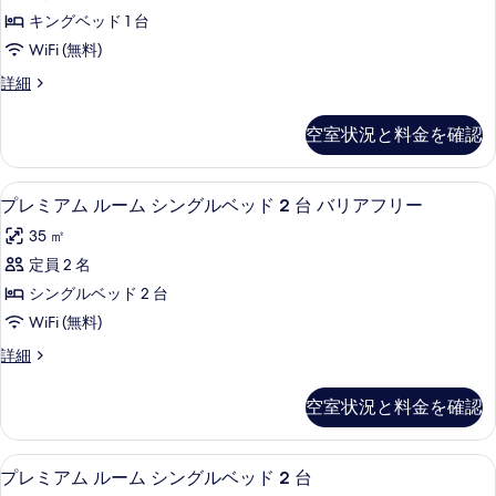
す
ム
細
1
ッ
キングベッド 1 台
べ
ル
ド
台
WiFi (無料)
1
て
ー
プ
台
プ
詳細
の
ム
プ
レ
ー
写
ー
キ
ミ
ル
空室状況と料金を確認
ル
ア
真
ン
ビ
ビ
ム
を
グ
ュ
ル
ュ
高級寝具、ミニバー、セーフティボック
プ
ー
5
ー
プレミアム ルーム シングルベッド 2 台 バリアフリー
表
ベ
ー
の
レ
ム
示
ッ
35 ㎡
詳
キ
の
ミ
細
ン
す
ド
定員 2 名
す
ア
グ
る
1
シングルベッド 2 台
ベ
べ
ム
台
ッ
WiFi (無料)
て
ル
ド
シ
プ
詳細
1
の
ー
レ
ー
台
写
ム
ミ
シ
ビ
空室状況と料金を確認
ア
真
ー
シ
ュ
ム
ビ
を
ン
ル
ュ
ー
高級寝具、ミニバー、セーフティボック
プ
7
ー
プレミアム ルーム シングルベッド 2 台
表
グ
ー
の
レ
ム