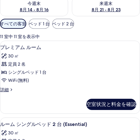
今週末
来週末
8月 14 - 8月 16
8月 21 - 8月 23
利
すべての客室
ベッド 1 台
ベッド 2 台
用
可
11 室中 11 室を表示中
能
高級寝具、ミニバー、セーフティボック
プ
10
プレミアム ルーム
な
レ
客
30 ㎡
ミ
室
定員 2 名
ア
の
シングルベッド 1 台
ム
絞
WiFi (無料)
り
ル
プ
詳細
込
ー
レ
み
ム
ミ
条
空室状況と料金を確認
ア
の
件
ム
す
ル
高級寝具、ミニバー、セーフティボック
ル
6
ー
ルーム シングルベッド 2 台 (Essential)
べ
ー
ム
て
30 ㎡
の
ム
詳