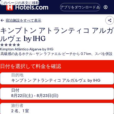
このページの本文に移動
アプリをダウンロード
宿泊施設をすべて表示
キンプトン アトランティコ アルガ
ルヴェ by IHG
5.0
Kimpton Atlântico Algarve by IHG
つ
高級感のあるホテル - サン ラファエル ビーチから 0.7 km、スパを併設
星
宿
日付を選択して料金を確認
泊
施
目的地
設
日付
旅行者