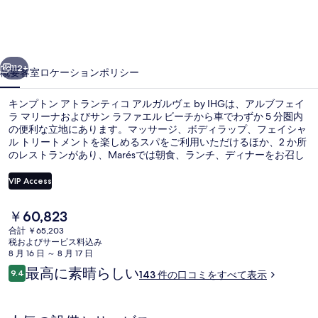
ア
ト
前へ
次へ
ラ
112+
概要
客室
ロケーション
ポリシー
ン
キンプトン アトランティコ アルガルヴェ by IHGは、アルブフェイ
テ
ラ マリーナおよびサン ラファエル ビーチから車でわずか 5 分圏内
の便利な立地にあります。マッサージ、ボディラップ、フェイシャ
ィ
ル トリートメントを楽しめるスパをご利用いただけるほか、2 か所
コ
のレストランがあり、Marésでは朝食、ランチ、ディナーをお召し
上がりいただけます。その他の設備として、この高級ホテルには 3
ア
つの屋外プール、屋内プール、およびプールサイドバーが備わって
VIP Access
います。旅行者は親切なスタッフやビーチ近くのロケーションを高
ル
く評価しています。
現
￥60,823
外観
ガ
在
合計 ￥65,203
の
税およびサービス料込み
ル
料
8 月 16 日 ～ 8 月 17 日
金
ヴ
口
最高に素晴らしい
9.4
143 件の口コミをすべて表示
は
10段階中9.4
コ
ェ
￥60,823
ミ
で
by
す