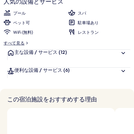
人気の設備とサービス
IHG
プール
スパ
の
ペット可
駐車場あり
写
WiFi (無料)
レストラン
真
すべて見る
ギ
主な設備 / サービス
(12)
ャ
ラ
便利な設備 / サービス
(6)
リ
ー
この宿泊施設をおすすめする理由