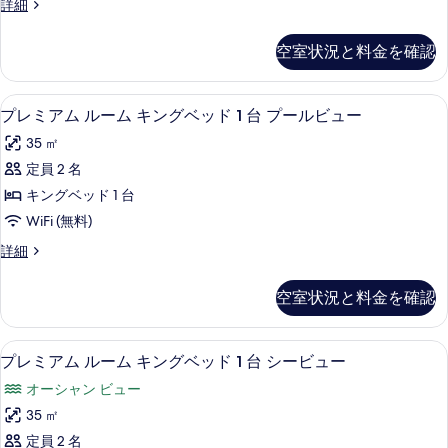
す
台
プ
詳細
ム
の
レ
べ
詳
キ
ミ
て
空室状況と料金を確認
細
ア
ン
の
ム
グ
ル
写
高級寝具、ミニバー、セーフティボック
プ
6
ー
プレミアム ルーム キングベッド 1 台 プールビュー
ベ
真
レ
ム
ッ
35 ㎡
キ
を
ミ
ン
ド
定員 2 名
表
ア
グ
1
キングベッド 1 台
ベ
示
ム
台
ッ
WiFi (無料)
す
ル
ド
ガ
プ
詳細
1
る
ー
レ
ー
台
ム
ミ
ガ
デ
空室状況と料金を確認
ア
ー
キ
ン
ム
デ
ン
ル
ン
ビ
高級寝具、ミニバー、セーフティボック
プ
9
ー
プレミアム ルーム キングベッド 1 台 シービュー
グ
ビ
ュ
レ
ム
ュ
ベ
オーシャン ビュー
キ
ー
ー
ミ
ン
ッ
35 ㎡
の
の
ア
グ
詳
ド
定員 2 名
ベ