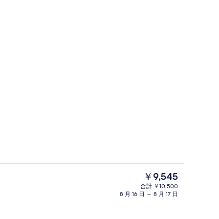
ンルーム 禁煙 | WiFi (無料)
エグゼクティブ ツインルーム 禁煙 | WiF
現
￥9,545
在
合計 ￥10,500
の
8 月 16 日 ～ 8 月 17 日
 ツインルーム 禁煙 | WiFi (無料)
ハリウッドツインルーム 禁煙 | WiFi (
料
金
は