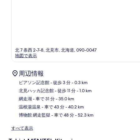
北 7 条西 2-7-8, 北見市, 北海道, 090-0047
地図で表示
周辺情報
ピアソン記念館
- 徒歩 3 分
- 0.3 km
北見ハッカ記念館
- 徒歩 11 分
- 1.0 km
地
網走湖
- 車で 31 分
- 35.0 km
温根湯温泉
- 車で 43 分
- 40.2 km
博物館 網走監獄
- 車で 48 分
- 52.3 km
すべて表示