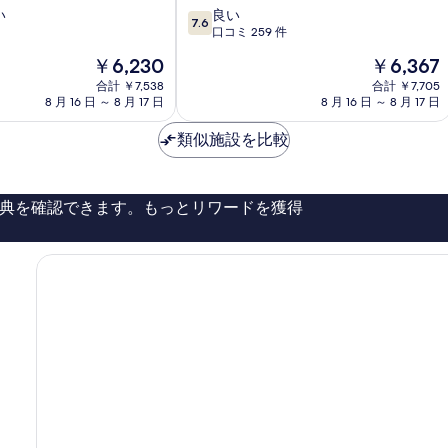
10
い
良い
ヒ
7.6
段
口コミ 259 件
ル
階
ズ
現
現
￥6,230
￥6,367
中
北
在
在
7.6、
合計 ￥7,538
合計 ￥7,705
見
の
の
8 月 16 日 ～ 8 月 17 日
8 月 16 日 ～ 8 月 17 日
良
北
料
料
い、
見
金
金
類似施設を比較
口
市
は
は
コ
￥6,230
￥6,367
ミ
259
典を確認できます。もっとリワードを獲得
件
件
の
口
コ
ミ