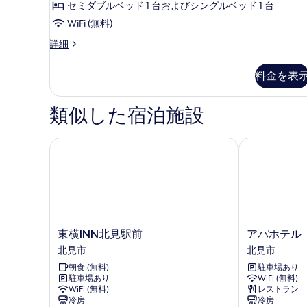
ィ
セミダブルベッド 1 台およびシングルベッド 1 台
を
件)
ブ
WiFi (無料)
表
ツ
示
エ
詳細
グ
イ
す
ゼ
料金を表
ン
る
ク
テ
ル
ィ
類似した宿泊施設
ー
ブ
ツ
ム
イ
東横INN北見駅前
アパホテル〈
禁
ン
煙
ル
ー
の
ム
す
禁
煙
べ
の
東
ア
東横INN北見駅前
アパホテル
て
詳
横
パ
北見市
北見市
細
の
INN
ホ
朝食 (無料)
駐車場あり
北
テ
写
駐車場あり
WiFi (無料)
見
ル
WiFi (無料)
レストラン
真
駅
〈オ
冷房
冷房
前
ホ