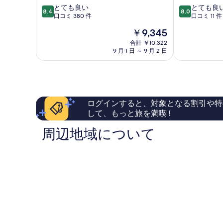
を
10
10
とても良い
とても良
北
ー
8.4
8.0
表
段
段
口コミ 380 件
口コミ 11 件
見
ツ
階
階
市
ク
示
現
￥9,345
中
中
北
す
在
8.4、
8.0、
合計 ￥10,322
見〉
の
9 月 1 日 ～ 9 月 2 日
と
と
る
北
料
て
て
見
金
も
も
市
は
良
良
￥9,345
い、
い、
口
口
ログインすると、対象となる割引や特
コ
コ
して、もっと旅を満喫 !
ミ
ミ
380
11
周辺地域について
件
件
件
件
の
の
口
口
コ
コ
ミ
ミ