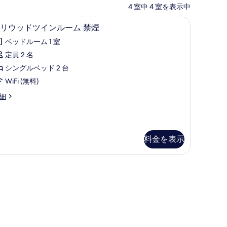
4 室中 4 室を表示中
ハリウッドツインルーム 禁煙 | WiFi (無料)
ハ
10
リウッドツインルーム 禁煙
リ
ベッドルーム 1 室
ウ
定員 2 名
ッ
シングルベッド 2 台
ド
WiFi (無料)
ツ
細
イ
ン
ル
料金を表示
ー
ム
禁
煙
の
す
べ