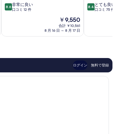
10
10
非常に良い
とても良い
北
北
8.6
8.4
段
段
口コミ 12 件
口コミ 75 件
見
見
階
階
北
市
現
￥9,550
中
中
見
在
8.6、
8.4、
合計 ￥10,561
市
の
8 月 16 日 ～ 8 月 17 日
8 月
非
と
料
常
て
金
に
も
は
良
良
￥9,550
い、
い、
口
口
コ
コ
ログイン
無料で登録
ミ
ミ
12
75
件
件
件
件
の
の
口
口
コ
コ
ミ
ミ