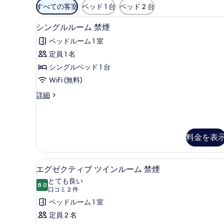
利
すべての客室
ベッド 1 台
ベッド 2 台
用
シングルルーム 禁煙 | WiFi (無
シ
可
5
シングルルーム 禁煙
ン
能
ベッドルーム 1 室
な
グ
定員 1 名
客
ル
シングルベッド 1 台
室
ル
の
WiFi (無料)
ー
絞
シ
詳細
ム
り
ン
禁
込
グ
ル
み
煙
ル
条
料金を表
の
ー
件
ム
す
禁
エグゼクティブ ツインルーム 禁煙 |
エ
べ
煙
16
エグゼクティブ ツインルーム 禁煙
の
グ
て
とても良い
詳
8.0
10 点中 8.0
ゼ
(口
の
口コミ 2 件
細
コ
ク
ベッドルーム 1 室
写
ミ
テ
定員 2 名
真
2