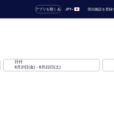
•
アプリを開く
JPY
宿泊施設を登録
i
日付