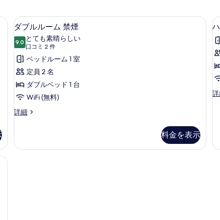
料)
ダブルルーム 禁煙 | WiFi (無料)
ダ
12
ダブルルーム 禁煙
ハ
ブ
とても素晴らしい
9.0
10 点中 9.0
ル
(口
口コミ 2 件
コ
ル
ベッドルーム 1 室
ミ
ー
定員 2 名
2
ム
ダブルベッド 1 台
件)
ハ
詳
禁
WiFi (無料)
リ
煙
ウ
ダ
詳細
ッ
ブ
の
ド
ル
示
料金を表示
す
ツ
ル
イ
ー
べ
ン
ム
 WiFi (無料)
て
ル
禁
ー
煙
の
ム
の
写
禁
詳
煙
真
細
の
を
詳