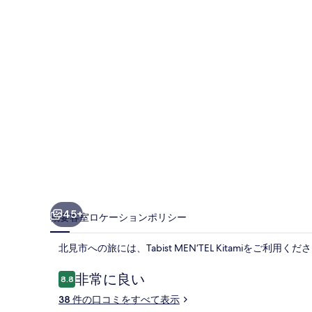
真
ギ
ャ
ラ
リ
ー
45+
概要
客室
ロケーション
ポリシー
北見市への旅には、Tabist MEN‘TEL Kitamiをご利用くだ
口
非常に良い
8.8
10段階中8.8
コ
38 件の口コミをすべて表示
ミ