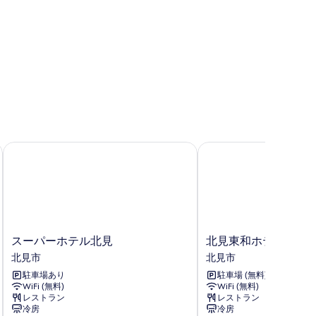
て
の
写
真
を
表
示
す
スーパーホテル北見
北見東和ホテル
る
ス
北
スーパーホテル北見
北見東和ホテル
ー
見
北見市
北見市
パ
東
駐車場あり
駐車場 (無料)
ー
和
WiFi (無料)
WiFi (無料)
ホ
ホ
レストラン
レストラン
テ
テ
冷房
冷房
ル
ル