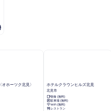
表
細
示
す
る
示
オホーツク北見〉
ホテルクラウンヒルズ北見
ホ
〈オホーツク北見〉
ホテルクラウンヒルズ北見
テ
北見市
ル
朝食 (無料)
ク
駐車場 (無料)
ラ
WiFi (無料)
ウ
レストラン
ン