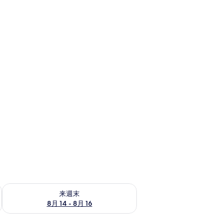
￥9,545
で
す
ェック
来週末 8月 14 - 8月 16 の空室状況をチェック
来週末
8月 14 - 8月 16