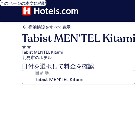
このページの本文に移動
宿泊施設をすべて表示
Tabist MEN‘TEL Kitam
2.0
Tabist MENTEL Kitami
つ
北見市のホテル
星
日付を選択して料金を確認
宿
目的地
泊
施
設
Tabist
MEN‘TEL
Kitami
の
写