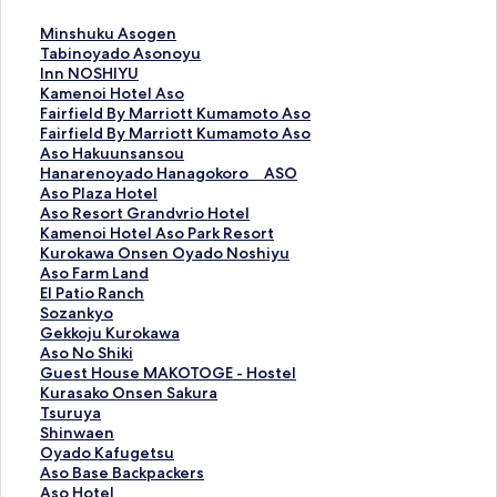
M
Minshuku Asogen
i
T
Tabinoyado Asonoyu
n
a
I
Inn NOSHIYU
s
b
n
K
Kamenoi Hotel Aso
h
i
n
a
F
Fairfield By Marriott Kumamoto Aso
u
n
N
m
a
F
Fairfield By Marriott Kumamoto Aso
k
o
O
e
i
a
A
Aso Hakuunsansou
u
y
S
n
r
i
s
H
Hanarenoyado Hanagokoro ASO
A
a
H
o
f
r
o
a
A
Aso Plaza Hotel
s
d
I
i
i
f
H
n
s
A
Aso Resort Grandvrio Hotel
o
o
Y
H
e
i
a
a
o
s
K
Kamenoi Hotel Aso Park Resort
g
A
U
o
l
e
k
r
P
o
a
K
Kurokawa Onsen Oyado Noshiyu
e
s
の
t
d
l
u
e
l
R
m
u
A
Aso Farm Land
n
o
ペ
e
B
d
u
n
a
e
e
r
s
E
El Patio Ranch
の
n
ー
l
y
B
n
o
z
s
n
o
o
l
S
Sozankyo
ペ
o
ジ
A
M
y
s
y
a
o
o
k
F
P
o
G
Gekkoju Kurokawa
ー
y
を
s
a
M
a
a
H
r
i
a
a
a
z
e
A
Aso No Shiki
ジ
u
開
o
r
a
n
d
o
t
H
w
r
t
a
k
s
G
Guest House MAKOTOGE - Hostel
を
の
く
の
r
r
s
o
t
G
o
a
m
i
n
k
o
u
K
Kurasako Onsen Sakura
開
ペ
リ
ペ
i
r
o
H
e
r
t
O
L
o
k
o
N
e
u
T
Tsuruya
く
ー
ン
ー
o
i
u
a
l
a
e
n
a
R
y
j
o
s
r
s
S
Shinwaen
リ
ジ
ク
ジ
t
o
の
n
の
n
l
s
n
a
o
u
S
t
a
u
h
O
Oyado Kafugetsu
ン
を
を
t
t
ペ
a
ペ
d
A
e
d
n
の
K
h
H
s
r
i
y
A
Aso Base Backpackers
ク
開
開
K
t
ー
g
ー
v
s
n
の
c
ペ
u
i
o
a
u
n
a
s
A
Aso Hotel