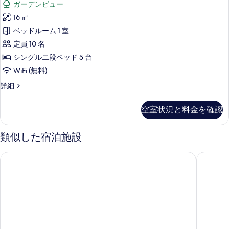
す
ガーデンビュー
ミ
シ
ト
べ
16 ㎡
ッ
リ
て
ベッドルーム 1 室
ー
ク
の
の
定員 10 名
共
詳
写
シングル二段ベッド 5 台
細
同
真
WiFi (無料)
ド
を
ベ
詳細
ミ
ー
表
ト
シ
空室状況と料金を確認
示
ッ
リ
ク
す
ー
共
類似した宿泊施設
る
同
の
ド
亀の井ホテル 阿蘇 パークリゾート
亀の井ホ
す
ミ
ト
べ
リ
て
ー
の
の
詳
写
細
真