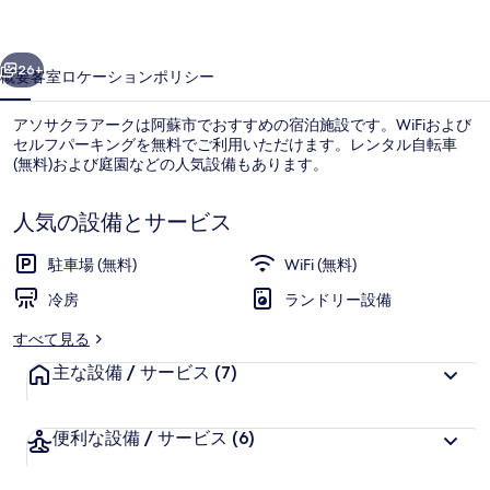
ー
前へ
次へ
ク
26+
概要
客室
ロケーション
ポリシー
の
アソサクラアークは阿蘇市でおすすめの宿泊施設です。WiFiおよび
写
セルフパーキングを無料でご利用いただけます。レンタル自転車
(無料)および庭園などの人気設備もあります。
真
ギ
人気の設備とサービス
ャ
駐車場 (無料)
WiFi (無料)
ラ
冷房
ランドリー設備
カフェ
リ
すべて見る
ー
主な設備 / サービス
(7)
便利な設備 / サービス
(6)