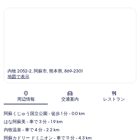
コ
コ
ミ
ミ
内牧 2052‐2, 阿蘇市, 熊本県, 869-2301
地図で表示
地図
周辺情報
交通案内
レストラン
阿蘇くじゅう国立公園
- 徒歩 1 分
- 0.0 km
はな阿蘇美
- 車で 3 分
- 1.9 km
内牧温泉
- 車で 4 分
- 2.2 km
阿蘇カドリー ドミニオン
- 車で 11 分
- 4.3 km