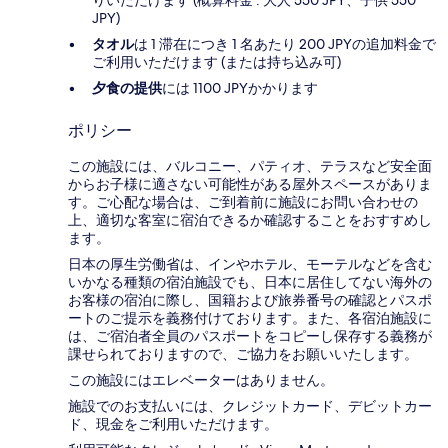
りいただけます (概算料金 : 大人 550 JPY、子供 550
JPY)
タオル
は 1 滞在につき 1 名あたり 200 JPYの追加料金で
ご利用いただけます (または持ち込み可)
夕食の提供
には 1100 JPYかかります
ポリシー
この施設には、バルコニー、パティオ、テラスなど安全面
からお子様に適さない可能性がある屋外スペースがありま
す。ご心配な場合は、ご到着前に施設にお問い合わせの
上、適切な客室に宿泊できるか確認することをおすすめし
ます。
日本の厚生労働省は、インやホテル、モーテルなどを含む
いかなる種類の宿泊施設でも、日本に​居住してない海外の
お客様の宿泊に際し、国籍および旅券番号の確認とパスポ
ートのご提示を義務付け​ております。また、各宿泊施設に
は、ご宿泊者全員のパスポートをコピーし保存する義務が
課せられておりますの​で、ご協力をお願いいたします。
この施設にはエレベーターはありません。
施設でのお支払いには、クレジットカード、デビットカー
ド、現金をご利用いただけます。