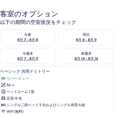
客室のオプション
以下の期間の空室状況をチェック
今夜 8月 7 - 8月 8 の空室状況をチェック
明日 8月 8 - 8月 9 の空室
今夜
明日
8月 7 - 8月 8
8月 8 - 8月 9
今週末 8月 7 - 8月 9 の空室状況をチェック
来週末 8月 14 - 8月 16 の
今週末
来週末
8月 7 - 8月 9
8月 14 - 8月 16
ベーシック 共同ドミトリー | ベビーベッ
ベ
6
ベーシック 共同ドミトリー
ー
リバー ビュー
シ
56 ㎡
ッ
ベッドルーム 1 室
ク
定員 16 名
共
シングル二段ベッド 5 台およびシングル布団 6 組
同
WiFi (無料)