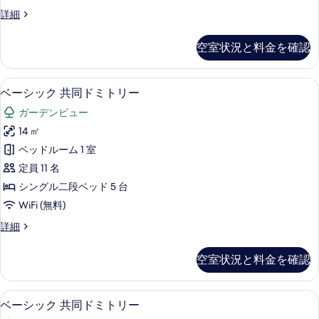
ド
ベ
詳細
ミ
ー
ト
シ
空室状況と料金を確認
ッ
リ
ク
ー
共
ベビーベッド (無料)、WiFi (無料)、
ベ
10
同
ベーシック 共同ドミトリー
の
ー
ド
す
ガーデンビュー
ミ
シ
ト
べ
14 ㎡
ッ
リ
て
ベッドルーム 1 室
ー
ク
の
の
定員 11 名
共
詳
写
シングル二段ベッド 5 台
細
同
真
WiFi (無料)
ド
を
ベ
詳細
ミ
ー
表
ト
シ
空室状況と料金を確認
示
ッ
リ
ク
す
ー
共
ベビーベッド (無料)、WiFi (無料)、
ベ
る
9
同
ベーシック 共同ドミトリー
の
ー
ド