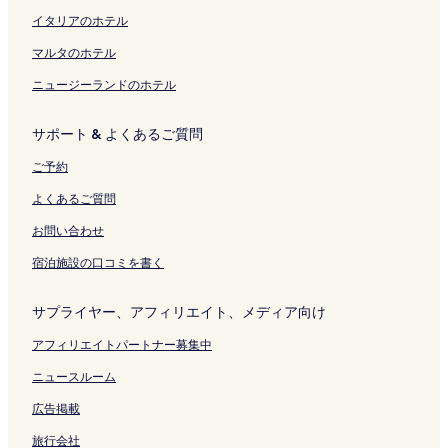
リ
ク
を
イタリアのホテル
ン
開
ク
く
マルタのホテル
リ
ニュージーランドのホテル
ン
ク
サポート & よくあるご質問
ご予約
よくあるご質問
お問い合わせ
宿泊施設の口コミを書く
サプライヤー、アフィリエイト、メディア向け
アフィリエイトパートナー募集中
ニュースルーム
広告掲載
旅行会社