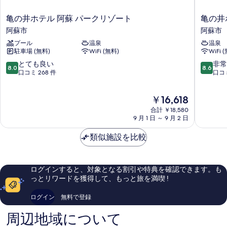
を
亀
亀
亀の井ホテル 阿蘇 パークリゾート
亀の井
表
の
の
阿蘇市
阿蘇市
示
井
井
プール
温泉
温泉
ホ
ホ
す
駐車場 (無料)
WiFi (無料)
WiFi 
テ
テ
る
ル
ル
10
10
とても良い
非常
8.0
8.6
阿
阿
段
段
口コミ 268 件
口コミ
蘇
蘇
階
階
パ
阿
中
中
現
￥16,618
ー
蘇
8.0、
8.6、
在
ク
市
と
非
合計 ￥18,580
の
リ
て
常
9 月 1 日 ～ 9 月 2 日
料
ゾ
も
に
金
ー
良
良
類似施設を比較
は
ト
い、
い、
￥16,618
阿
口
口
蘇
コ
コ
ログインすると、対象となる割引や特典を確認できます。も
市
ミ
ミ
っとリワードを獲得して、もっと旅を満喫 !
268
378
件
件
ログイン
無料で登録
件
件
の
の
周辺地域について
口
口