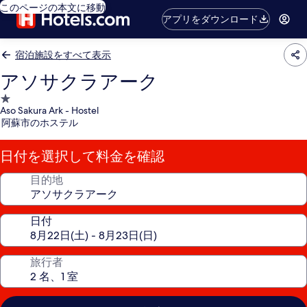
このページの本文に移動
アプリをダウンロード
宿泊施設をすべて表示
アソサクラアーク
1.0
Aso Sakura Ark - Hostel
つ
阿蘇市のホステル
星
宿
日付を選択して料金を確認
泊
施
目的地
設
日付
旅行者