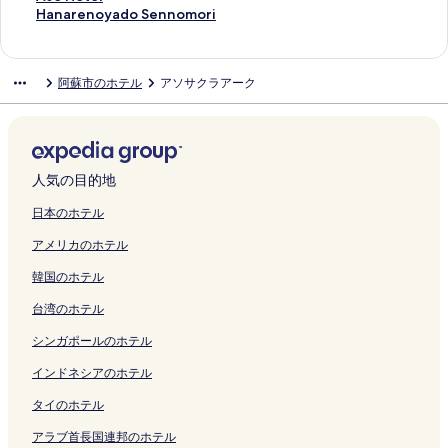
く
く
u
K
ジ
o
ジ
r
o
O
ペ
h
ー
r
k
u
k
y
w
d
o
s
H
Hanarenoyado Sennomori
リ
リ
m
u
を
k
を
i
P
y
ー
の
ジ
o
i
s
o
a
a
o
B
o
a
ン
ン
a
m
開
o
開
o
a
a
ジ
ペ
を
k
の
e
O
の
e
K
a
H
n
ク
ク
m
a
く
r
く
H
r
d
を
ー
開
a
ペ
M
n
ペ
n
a
s
o
a
阿蘇市のホテル
アソサクラアーク
o
m
リ
o
リ
o
k
o
開
ジ
く
w
ー
A
s
ー
の
f
e
t
r
t
o
ン
ン
t
R
N
く
を
リ
a
ジ
K
e
ジ
ペ
u
B
e
e
o
t
ク
A
ク
e
e
o
リ
開
ン
の
を
O
n
を
ー
g
a
l
n
A
o
S
l
s
s
ン
く
ク
ペ
開
T
S
開
ジ
e
c
の
o
s
A
O
の
o
h
ク
リ
ー
く
O
a
く
を
t
k
ペ
y
o
s
の
ペ
r
i
ン
ジ
リ
G
k
リ
開
s
p
ー
a
人気の目的地
の
o
ペ
ー
t
y
ク
を
ン
E
u
ン
く
u
a
ジ
d
ペ
の
ー
ジ
の
u
開
ク
-
r
ク
リ
の
c
を
o
日本のホテル
ー
ペ
ジ
を
ペ
の
く
H
a
ン
ペ
k
開
S
アメリカのホテル
ジ
ー
を
開
ー
ペ
リ
o
の
ク
ー
e
く
e
を
ジ
開
く
ジ
ー
ン
s
ペ
ジ
r
リ
n
韓国のホテル
開
を
く
リ
を
ジ
ク
t
ー
を
s
ン
n
く
開
リ
ン
開
を
e
ジ
開
の
ク
o
台湾のホテル
リ
く
ン
ク
く
開
l
を
く
ペ
m
ン
リ
ク
リ
く
の
開
リ
ー
o
シンガポールのホテル
ク
ン
ン
リ
ペ
く
ン
ジ
r
ク
ク
ン
ー
リ
ク
を
i
インドネシアのホテル
ク
ジ
ン
開
の
タイのホテル
を
ク
く
ペ
開
リ
ー
アラブ首長国連邦のホテル
く
ン
ジ