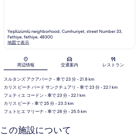
Yeşilüzümlü neighborhood, Cumhuriyet, street Number 33,
Fethiye, fethiye, 48300
地図で表示
地図
周辺情報
交通案内
レストラン
スルタンズ アクアパーク
- 車で 23 分
- 21.8 km
カリス ビーチ バード サンクチュアリ
- 車で 23 分
- 22.1 km
フェティエ コードン
- 車で 23 分
- 22.1 km
カリス ビーチ
- 車で 25 分
- 23.3 km
フェトヒエ マリーナ
- 車で 28 分
- 25.5 km
この施設について