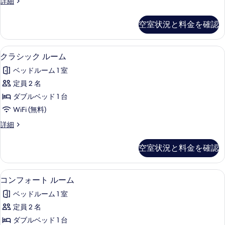
を
ク
詳細
ー
ラ
表
ム
シ
空室状況と料金を確認
示
ッ
の
ク
す
す
ル
クラシック ルーム | WiFi (無料)
ク
る
1
ー
クラシック ルーム
べ
ラ
ム
て
ベッドルーム 1 室
の
シ
詳
の
定員 2 名
ッ
細
写
ダブルベッド 1 台
ク
真
WiFi (無料)
ル
を
ク
詳細
ー
ラ
表
ム
シ
空室状況と料金を確認
示
ッ
の
ク
す
す
ル
コンフォート ルーム | WiFi (無料)
コ
る
1
ー
コンフォート ルーム
べ
ン
ム
て
ベッドルーム 1 室
の
フ
詳
の
定員 2 名
ォ
細
写
ダブルベッド 1 台