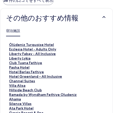
38 件の口コミをすべて表示
その他のおすすめ情報
宿泊施設
Ö
Ölüdeniz Turquoise Hotel
l
E
Ecclesia Hotel - Adults Only
ü
c
L
Liberty Fabay - All Inclusive
d
c
i
L
Liberty Lykia
e
l
b
i
C
Club Tuana Fethiye
n
e
e
b
l
P
Pasha Hotel
i
s
r
e
u
a
H
Hotel Barlas Fethiye
z
i
t
r
b
s
o
H
Hotel Greenland – All Inclusive
T
a
y
t
T
h
t
o
C
Channel Suites
u
H
F
y
u
a
e
t
h
V
Villa Alisa
r
o
a
L
a
H
l
e
a
i
H
Hillside Beach Club
q
t
b
y
n
o
B
l
n
l
i
R
Ramada by Wyndham Fethiye Oludeniz
u
e
a
k
a
t
a
G
n
l
l
a
A
Ahama
o
l
y
i
F
e
r
r
e
a
l
m
h
S
Silence Villas
i
-
-
a
e
l
l
e
l
A
s
a
a
i
A
Ata Park Hotel
s
A
A
の
t
の
a
e
S
l
i
d
m
l
t
G
Garcia Resort & Spa