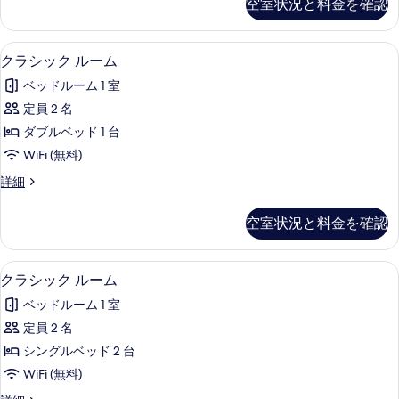
空室状況と料金を確認
写
ォ
ム
ー
真
の
ト
クラシック ルーム | WiFi (無料)
ク
を
1
ル
クラシック ルーム
す
ラ
ー
表
べ
ベッドルーム 1 室
ム
シ
示
の
て
定員 2 名
ッ
す
詳
の
ダブルベッド 1 台
細
ク
る
写
WiFi (無料)
ル
真
ク
詳細
ー
ラ
を
ム
シ
空室状況と料金を確認
表
ッ
の
ク
示
す
ル
クラシック ルーム | WiFi (無料)
ク
す
2
ー
クラシック ルーム
べ
ラ
ム
る
て
ベッドルーム 1 室
の
シ
詳
の
定員 2 名
ッ
細
写
シングルベッド 2 台
ク
真
WiFi (無料)
ル