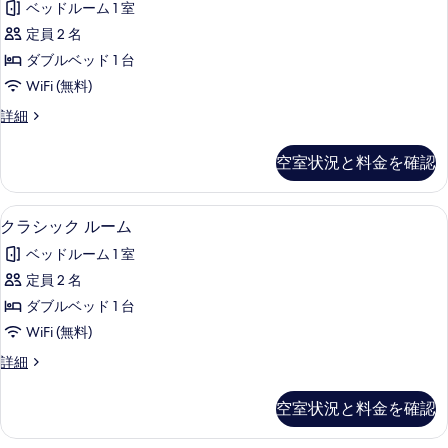
客
ベッドルーム 1 室
ッ
室
定員 2 名
ク
の
ダブルベッド 1 台
ス
絞
WiFi (無料)
り
ペ
デ
詳細
込
ン
ラ
み
ト
ッ
条
空室状況と料金を確認
ク
ハ
件
ス
ウ
ペ
クラシック ルーム | WiFi (無料)
ク
1
ン
クラシック ルーム
ス
ラ
ト
の
ベッドルーム 1 室
ハ
シ
ウ
す
定員 2 名
ッ
ス
べ
ダブルベッド 1 台
の
ク
詳
て
WiFi (無料)
ル
細
の
ク
詳細
ー
ラ
写
ム
シ
空室状況と料金を確認
真
ッ
の
ク
を