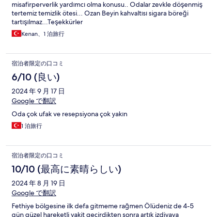
misafirperverlik yardımcı olma konusu.. Odalar zevkle döşenmiş
tertemiz temizlik ötesi... Ozan Beyin kahvaltısı sigara böreği
tartışılmaz...Teşekkürler
Kenan、1 泊旅行
宿泊者限定の口コミ
6/10 (良い)
2024 年 9 月 17 日
Google で翻訳
Oda çok ufak ve resepsiyona çok yakın
1 泊旅行
宿泊者限定の口コミ
10/10 (最高に素晴らしい)
2024 年 8 月 19 日
Google で翻訳
Fethiye bölgesine ilk defa gitmeme rağmen Ölüdeniz de 4-5
gün güzel hareketli vakit geçirdikten sonra artık izdivaya