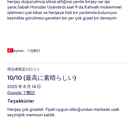
herşey düşünülmüş elinizi attığınız yerde birşey var işe
yarar,Sabah Horozlar Uyandırdı saat 9 da,Kahvaltı mükemmel
işletmeci çok kibar ve herşeye hızlı bir yardımda bulunuyor
kesinlikle görülmesi gereken bir yer çok güzel bir deneyim
yaşadık
Ayhan、1 泊旅行
宿泊者限定の口コミ
10/10 (最高に素晴らしい)
2025 年 8 月 14 日
Google で翻訳
Teşekkürler
Herşey çok güzeldi. Fiyatı uygun olduğundan merkeze uzak
seçmiştik memnun kaldık.