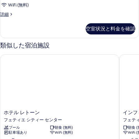
ー
真
WiFi (無料)
ト
を
コ
詳細
ル
ン
表
ー
フ
空室状況と料金を確認
示
ォ
ム
ー
す
の
ト
類似した宿泊施設
る
ル
す
ー
ホテル レトーン
インフィ
べ
ム
の
て
詳
の
細
写
真
を
表
ホ
イ
ホテル レトーン
インフ
示
テ
ン
フェティエ シティー センター
フェティ
す
ル
フ
プール
朝食 (無料)
朝食 (
レ
ィ
る
駐車場あり
WiFi (無料)
WiFi 
ト
ニ