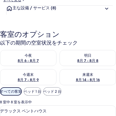
すべて見る
主な設備 / サービス
(8)
客室のオプション
以下の期間の空室状況をチェック
今夜 8月 6 - 8月 7 の空室状況をチェック
明日 8月 7 - 8月 8 の空室
今夜
明日
8月 6 - 8月 7
8月 7 - 8月 8
今週末 8月 7 - 8月 9 の空室状況をチェック
来週末 8月 14 - 8月 16 の
今週末
来週末
8月 7 - 8月 9
8月 14 - 8月 16
利
すべての客室
ベッド 1 台
ベッド 2 台
用
可
8 室中 8 室を表示中
能
デラックス ペントハウス | WiFi (無料)
デ
1
デラックス ペントハウス
な
ラ