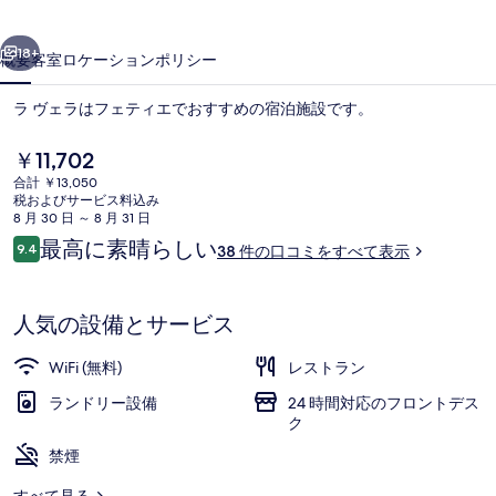
真
前へ
次へ
ギ
18+
概要
客室
ロケーション
ポリシー
ャ
ラ ヴェラはフェティエでおすすめの宿泊施設です。
ラ
リ
現
￥11,702
在
合計 ￥13,050
ー
の
税およびサービス料込み
料
8 月 30 日 ～ 8 月 31 日
金
口
最高に素晴らしい
9.4
38 件の口コミをすべて表示
は
10段階中9.4
コ
￥11,702
ミ
WiFi (無料)
で
す
人気の設備とサービス
WiFi (無料)
レストラン
ランドリー設備
24 時間対応のフロントデス
ク
禁煙