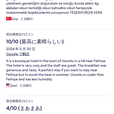
çekilmem gerektiğini düşündüm ve soluğu burda aldım ilgi
alakaları olsun temizliği olsun kahvaltısı olsun herşeyiyle
mükemmeldi teşekkürlerimi sunuyorum TEŞEKKÜRLER VERA
ailesi 🙏❤️
Eyüp、2 泊旅行
宿泊者限定の口コミ
10/10 (最高に素晴らしい)
2024 年 5 月 30 日
Google で翻訳
It is a boutique hotel in the town of Uzumlu in a hill near Fethiye.
The hotel is very cozy and the staff are great. The breakfast was
generous and tasty. A perfect stay if you want to stay near
Fethiye but to avoid the heat in summer. Uzumlu is cooler than
Fethiye and has less humidity
Iyad、2 泊旅行
宿泊者限定の口コミ
4/10 (まあまあ)