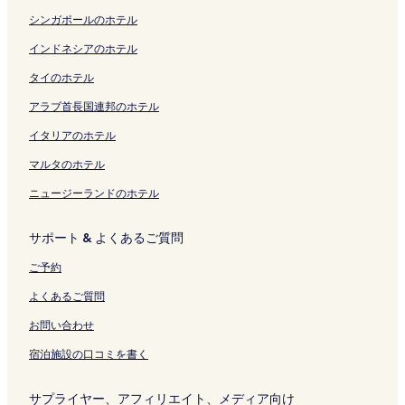
く
z
ク
e
開
s
の
を
ン
a
リ
の
n
く
O
ペ
開
ク
u
シンガポールのホテル
ン
ペ
d
リ
n
ー
く
r
ク
ー
l
ン
l
ジ
リ
a
インドネシアのホテル
ジ
y
ク
y
を
ン
n
タイのホテル
を
の
の
開
ク
t
開
ペ
ペ
く
の
アラブ首長国連邦のホテル
く
ー
ー
リ
ペ
リ
ジ
ジ
ン
ー
イタリアのホテル
ン
を
を
ク
ジ
ク
開
開
を
マルタのホテル
く
く
開
ニュージーランドのホテル
リ
リ
く
ン
ン
リ
ク
ク
ン
サポート & よくあるご質問
ク
ご予約
よくあるご質問
お問い合わせ
宿泊施設の口コミを書く
サプライヤー、アフィリエイト、メディア向け