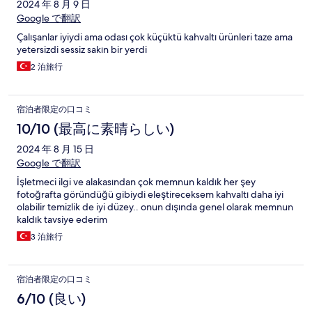
2024 年 8 月 9 日
Google で翻訳
Çalışanlar iyiydi ama odası çok küçüktü kahvaltı ürünleri taze ama
yetersizdi sessiz sakın bir yerdi
2 泊旅行
宿泊者限定の口コミ
10/10 (最高に素晴らしい)
2024 年 8 月 15 日
Google で翻訳
İşletmeci ilgi ve alakasından çok memnun kaldık her şey
fotoğrafta göründüğü gibiydi eleştireceksem kahvaltı daha iyi
olabilir temizlik de iyi düzey.. onun dışında genel olarak memnun
kaldık tavsiye ederim
3 泊旅行
宿泊者限定の口コミ
6/10 (良い)