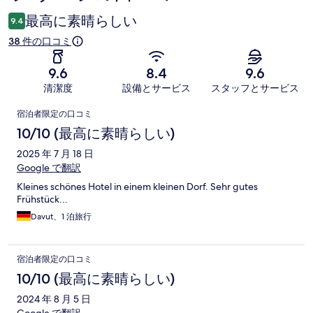
コ
最高に素晴らしい
9.4
ミ
38 件の口コミ
9.6
8.4
9.6
清潔度
設備とサービス
スタッフとサービス
口
宿泊者限定の口コミ
コ
10/10 (最高に素晴らしい)
ミ
2025 年 7 月 18 日
Google で翻訳
Kleines schönes Hotel in einem kleinen Dorf. Sehr gutes
Frühstück...
Davut、1 泊旅行
宿泊者限定の口コミ
10/10 (最高に素晴らしい)
2024 年 8 月 5 日