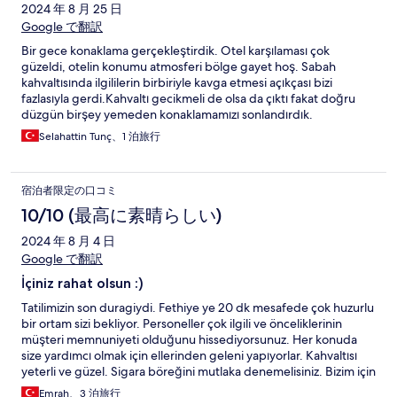
2024 年 8 月 25 日
Google で翻訳
Bir gece konaklama gerçekleştirdik. Otel karşılaması çok
güzeldi, otelin konumu atmosferi bölge gayet hoş. Sabah
kahvaltısında ilgililerin birbiriyle kavga etmesi açıkçası bizi
fazlasıyla gerdi.Kahvaltı gecikmeli de olsa da çıktı fakat doğru
düzgün birşey yemeden konaklamamızı sonlandırdık.
Selahattin Tunç、1 泊旅行
宿泊者限定の口コミ
10/10 (最高に素晴らしい)
2024 年 8 月 4 日
Google で翻訳
İçiniz rahat olsun :)
Tatilimizin son duragiydi. Fethiye ye 20 dk mesafede çok huzurlu
bir ortam sizi bekliyor. Personeller çok ilgili ve önceliklerinin
müşteri memnuniyeti olduğunu hissediyorsunuz. Her konuda
size yardımcı olmak için ellerinden geleni yapıyorlar. Kahvaltısı
yeterli ve güzel. Sigara böreğini mutlaka denemelisiniz. Bizim için
bundan sonra Fethiye'de konaklama yerimiz oldu.
Emrah、3 泊旅行