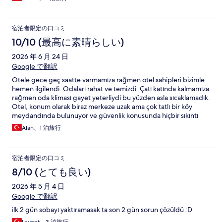
宿泊者限定の口コミ
10/10 (最高に素晴らしい)
2026 年 6 月 24 日
Google で翻訳
Otele gece geç saatte varmamıza rağmen otel sahipleri bizimle
hemen ilgilendi. Odaları rahat ve temizdi. Çatı katında kalmamıza
rağmen oda kliması gayet yeterliydi bu yüzden asla sıcaklamadık.
Otel, konum olarak biraz merkeze uzak ama çok tatlı bir köy
meydandında bulunuyor ve güvenlik konusunda hiçbir sıkıntı
yaşamadık. Otel çevresinde de şirin kafeler ve minik marketler
Alan、1 泊旅行
var. Beklentimizi çok karşılayan sevimli bir otel oldu. Kısacası otel,
konumuyla ve imkanlarıyla sessiz ve çok tatlı bir ortam sunuyor.
宿泊者限定の口コミ
8/10 (とても良い)
2026 年 5 月 4 日
Google で翻訳
ilk 2 gün sobayı yaktıramasak ta son 2 gün sorun çözüldü :D