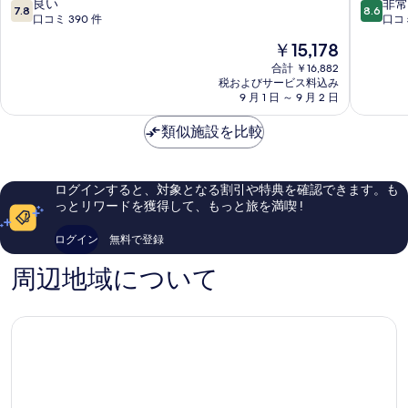
ー
テ
10
10
良い
非常
7.8
8.6
ン
ィ
段
段
口コミ 390 件
口コミ
フ
シ
階
階
現
￥15,178
ェ
テ
中
中
在
テ
ィ
7.8、
8.6、
合計 ￥16,882
の
ィ
税およびサービス料込み
ホ
良
非
料
9 月 1 日 ～ 9 月 2 日
エ
テ
い、
常
金
シ
ル
口
に
は
類似施設を比較
テ
フ
コ
良
￥15,178
ィ
ェ
ミ
い、
ー
テ
390
口
セ
ィ
件
コ
ログインすると、対象となる割引や特典を確認できます。も
ン
エ
件
ミ
っとリワードを獲得して、もっと旅を満喫 !
タ
シ
の
632
ー
テ
口
件
ログイン
無料で登録
ィ
コ
件
ー
ミ
の
周辺地域について
セ
口
ン
コ
タ
ミ
ー