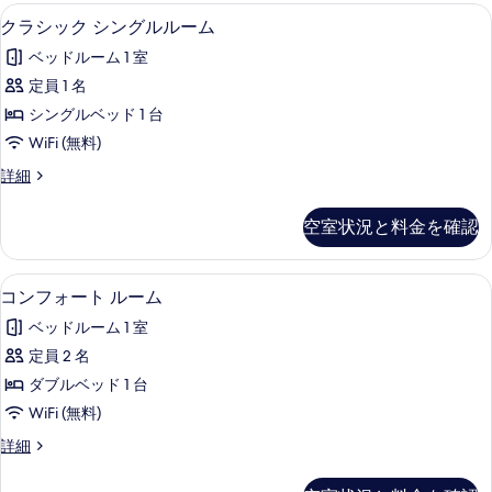
す
ル
クラシック シングルルーム | WiFi (無料
ク
表
4
ー
クラシック シングルルーム
べ
ラ
ム
示
て
ベッドルーム 1 室
の
シ
す
詳
の
定員 1 名
ッ
る
細
写
シングルベッド 1 台
ク
真
WiFi (無料)
シ
を
ク
詳細
ン
ラ
表
グ
シ
空室状況と料金を確認
示
ッ
ル
ク
す
ル
シ
コンフォート ルーム | WiFi (無料)
コ
る
1
ン
コンフォート ルーム
ー
ン
グ
ム
ベッドルーム 1 室
ル
フ
ル
の
定員 2 名
ォ
ー
す
ダブルベッド 1 台
ム
ー
の
べ
WiFi (無料)
ト
詳
て
コ
詳細
細
ル
ン
の
ー
フ