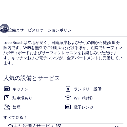
ギ
ャ
前へ
次へ
ラ
5+
概要
設備とサービス
ロケーション
ポリシー
リ
Loco Beachは立地が良く、日南海岸および子供の国から徒歩 15 分
ー
圏内です。WiFiを無料でご利用いただけるほか、近隣でサーフィン
/ ボディボードおよびサーフィンレッスンをお楽しみいただけま
す。キッチンおよび電子レンジが、全アパートメントに完備してい
ます。
人気の設備とサービス
キッチン
ランドリー設備
外観
駐車場あり
WiFi (無料)
禁煙
電子レンジ
すべて見る
主な設備 / サービス
(5)