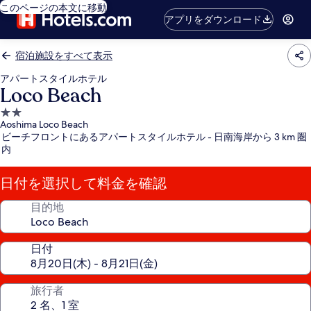
このページの本文に移動
アプリをダウンロード
宿泊施設をすべて表示
アパートスタイルホテル
Loco Beach
2.0
Aoshima Loco Beach
つ
ビーチフロントにあるアパートスタイルホテル - 日南海岸から 3 km 圏
星
内
宿
泊
日付を選択して料金を確認
施
設
目的地
日付
旅行者