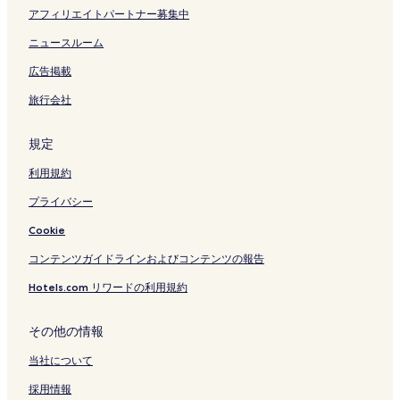
a
アフィリエイトパートナー募集中
t
a
ニュースルーム
Y
広告掲載
u
n
旅行会社
o
h
a
規定
n
a
利用規約
の
ペ
プライバシー
ー
Cookie
ジ
を
コンテンツガイドラインおよびコンテンツの報告
開
く
Hotels.com リワードの利用規約
リ
ン
ク
その他の情報
当社について
採用情報