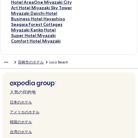
z
の
u
Y
i
M
a
a
o
a
E
o
i
i
g
u
o
H
Hotel AreaOne Miyazaki City
a
ペ
i
a
e
i
t
i
t
r
L
t
n
n
a
t
l
o
A
Art Hotel Miyazaki Sky Tower
k
ー
s
k
r
y
a
a
e
t
A
e
o
e
i
e
i
t
r
M
Miyazaki Daiichi Hotel
i
ジ
e
a
M
a
g
O
l
I
O
l
S
H
a
I
d
e
t
i
B
Business Hotel Hayashiso
の
を
n
t
i
z
o
c
M
n
S
M
T
o
F
n
a
l
H
y
u
S
Seagaia Forest Cottages
ペ
開
の
a
y
a
y
e
i
n
H
i
A
t
o
n
y
A
o
a
s
e
M
Miyazaki Kanko Hotel
ー
く
ペ
の
a
k
a
a
y
M
I
y
Y
e
r
G
I
r
t
z
i
a
i
S
Super Hotel Miyazaki
ジ
リ
ー
ペ
z
i
M
n
a
i
M
a
A
l
e
r
n
e
e
a
n
g
y
u
C
Comfort Hotel Miyazaki
を
ン
ジ
ー
a
の
i
T
z
y
A
z
O
の
s
a
n
a
l
k
e
a
a
p
o
開
ク
を
ジ
k
ペ
y
o
a
a
の
a
S
ペ
t
n
A
O
M
i
s
i
z
e
m
く
開
を
i
ー
a
w
k
z
ペ
k
H
ー
C
t
N
n
i
D
s
a
a
r
f
宮崎市のホテル
Loco Beach
リ
く
開
I
ジ
z
e
i
a
ー
i
I
ジ
o
i
A
e
y
a
H
F
k
H
o
ン
リ
く
c
を
a
r
t
k
ジ
の
M
を
n
a
M
M
a
i
o
o
i
o
r
ク
ン
リ
h
開
k
の
a
i
を
ペ
A
開
d
A
i
i
z
i
t
r
K
t
t
ク
ン
i
く
i
ペ
c
の
開
ー
の
く
o
o
y
y
a
c
e
e
a
e
H
ク
b
リ
の
ー
h
ペ
く
ジ
ペ
リ
m
s
a
a
k
h
l
s
n
l
o
a
ン
ペ
ジ
i
ー
リ
を
ー
ン
i
h
z
z
i
i
H
t
k
M
t
人気の目的地
n
ク
ー
を
b
ジ
ン
開
ジ
ク
n
i
a
a
S
H
a
C
o
i
e
g
ジ
開
a
を
ク
く
を
i
m
k
k
k
o
y
o
H
y
l
日本のホテル
a
を
く
n
開
リ
開
u
a
i
i
y
t
a
t
o
a
M
アメリカのホテル
i
開
リ
a
く
ン
く
m
T
b
C
T
e
s
t
t
z
i
の
く
ン
d
リ
ク
リ
s
a
y
i
o
l
h
a
e
a
y
韓国のホテル
ペ
リ
ク
o
ン
ン
の
i
I
t
w
の
i
g
l
k
a
ー
ン
r
ク
ク
ペ
y
H
y
e
ペ
s
e
の
i
z
台湾のホテル
ジ
ク
i
ー
o
G
の
r
ー
o
s
ペ
の
a