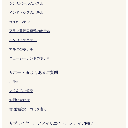
を
2
ジ
k
の
ペ
の
ジ
の
の
ー
ペ
k
シンガポールのホテル
開
A
を
a
ペ
ー
ペ
を
ペ
ペ
ジ
ー
i
く
r
開
k
ー
ジ
ー
開
ー
ー
を
ジ
の
インドネシアのホテル
リ
t
く
u
ジ
を
ジ
く
ジ
ジ
開
を
ペ
タイのホテル
ン
i
リ
の
を
開
を
リ
を
を
く
開
ー
ク
f
ン
ペ
開
く
開
ン
開
開
リ
く
ジ
アラブ首長国連邦のホテル
i
ク
ー
く
リ
く
ク
く
く
ン
リ
を
c
ジ
リ
ン
リ
リ
リ
ク
ン
開
イタリアのホテル
i
を
ン
ク
ン
ン
ン
ク
く
a
開
ク
ク
ク
ク
リ
マルタのホテル
l
く
ン
ニュージーランドのホテル
H
リ
ク
o
ン
t
ク
サポート & よくあるご質問
S
p
ご予約
r
i
よくあるご質問
n
g
お問い合わせ
F
宿泊施設の口コミを書く
u
t
a
サプライヤー、アフィリエイト、メディア向け
m