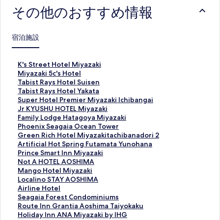
その他のおすすめ情報
宿泊施設
K
K's Street Hotel Miyazaki
'
M
Miyazaki 5c's Hotel
s
i
T
Tabist Rays Hotel Suisen
S
y
a
T
Tabist Rays Hotel Yakata
t
a
b
a
S
Super Hotel Premier Miyazaki Ichibangai
r
z
i
b
u
J
Jr KYUSHU HOTEL Miyazaki
e
a
s
i
p
r
F
Family Lodge Hatagoya Miyazaki
e
k
t
s
e
K
a
P
Phoenix Seagaia Ocean Tower
t
i
R
t
r
Y
m
h
G
Green Rich Hotel Miyazakitachibanadori 2
H
5
a
R
H
U
i
o
r
Artificial Hot Spring Futamata Yunohana
o
c
y
a
o
S
l
e
e
P
Prince Smart Inn Miyazaki
t
'
s
y
t
H
y
n
e
r
N
Not A HOTEL AOSHIMA
e
s
H
s
e
U
L
i
n
i
o
M
Mango Hotel Miyazaki
l
H
o
H
l
H
o
x
R
n
t
a
L
Localino STAY AOSHIMA
M
o
t
o
P
O
d
S
i
c
A
n
o
A
Airline Hotel
i
t
e
t
r
T
g
e
c
e
H
g
c
i
S
Seagaia Forest Condominiums
y
e
l
e
e
E
e
a
h
S
O
o
a
r
e
R
Route Inn Grantia Aoshima Taiyokaku
a
l
S
l
m
L
H
g
H
m
T
H
l
l
a
o
H
Holiday Inn ANA Miyazaki by IHG