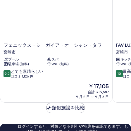
フ
FAV
フェニックス・シーガイア・オーシャン・タワー
FAV L
ェ
LUX
宮崎市
宮崎市
ニ
宮
プール
スパ
キッチ
ッ
崎
駐車場 (無料)
WiFi (無料)
WiFi 
ク
宮
ス・
崎
10
10
とても素晴らしい
最高
9.2
10
シ
市
段
段
口コミ 1,126 件
口コミ
ー
階
階
現
￥17,105
ガ
中
中
在
イ
9.2、
10.0、
合計 ￥19,587
の
ア・
9 月 2 日 ～ 9 月 3 日
と
最
料
オ
て
高
金
ー
類似施設を比較
も
に
は
シ
素
素
￥17,105
ャ
晴
晴
ン・
ら
ら
ログインすると、対象となる割引や特典を確認できます。も
タ
し
し