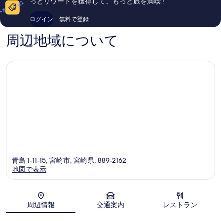
っとリワードを獲得して、もっと旅を満喫 !
ワ
い、
い、
ー
口
口
ログイン
無料で登録
宮
コ
コ
崎
ミ
ミ
周辺地域について
市
1,126
4
件
件
件
件
の
の
口
口
コ
コ
ミ
ミ
青島 1-11-15, 宮崎市, 宮崎県, 889-2162
地図で表示
地図
周辺情報
交通案内
レストラン