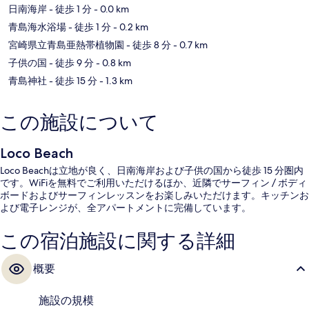
日南海岸
- 徒歩 1 分
- 0.0 km
青島海水浴場
- 徒歩 1 分
- 0.2 km
宮崎県立青島亜熱帯植物園
- 徒歩 8 分
- 0.7 km
子供の国
- 徒歩 9 分
- 0.8 km
青島神社
- 徒歩 15 分
- 1.3 km
この施設について
Loco Beach
Loco Beachは立地が良く、日南海岸および子供の国から徒歩 15 分圏内
です。WiFiを無料でご利用いただけるほか、近隣でサーフィン / ボディ
ボードおよびサーフィンレッスンをお楽しみいただけます。キッチンお
よび電子レンジが、全アパートメントに完備しています。
この宿泊施設に関する詳細
概要
施設の規模