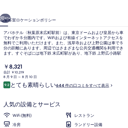
葉
前へ
次へ
原
41+
概要
客室
ロケーション
ポリシー
末
アパホテル〈秋葉原末広町駅前〉は、東京ドームおよび皇居から車
広
でわずか 5 分圏内です。WiFiおよび有線インターネットアクセスを
無料でご利用いただけます。また、浅草寺および上野公園は車で 5
町
分の距離にあります。周辺ではさまざまな公共交通機関を利用でき
駅
ます。すぐそばには地下鉄 末広町駅があり、地下鉄 上野広小路駅
までは 8 分です。
前〉
現
￥8,321
在
の
合計 ￥10,219
の
8 月 9 日 ～ 8 月 10 日
ロビー
写
料
口
とても素晴らしい
9.2
644 件の口コミをすべて表示
金
10段階中9.2
真
コ
は
ミ
￥8,321
ギ
で
人気の設備とサービス
す
ャ
WiFi (無料)
レストラン
ラ
冷房
ランドリー設備
リ