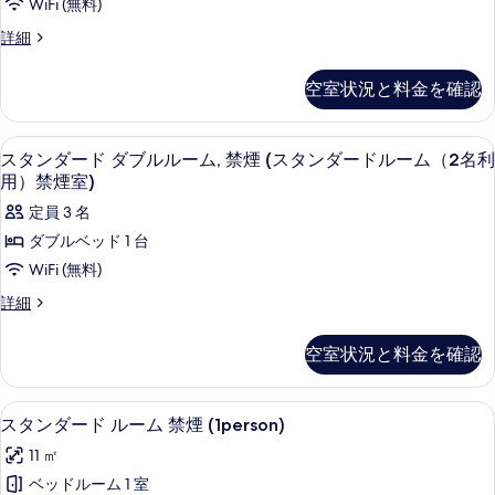
WiFi (無料)
ム,
煙
ド,
禁
ス
詳細
(ス
煙
デ
タ
(ス
タ
ン
ラ
空室状況と料金を確認
タ
ダ
ン
ン
ッ
ー
ダ
ダ
ド,
ク
デスク、アイロン / アイロン台、WiFi
ス
ー
3
デ
スタンダード ダブルルーム, 禁煙 (スタンダードルーム（2名利
ー
ス
ド
タ
ラ
用）禁煙室)
ル
ド
ッ
ツ
ン
ー
定員 3 名
ク
ル
イ
ム
ダ
ス
ダブルベッド 1 台
ー
（1
ン
ツ
ー
名
WiFi (無料)
イ
ム
ル
利
ド
ン
ス
詳細
（1
用）)
ー
ル
ダ
タ
の
名
ー
ム,
ン
ブ
詳
空室状況と料金を確認
ム,
ダ
利
細
禁
禁
ル
ー
用）)
煙
煙
ド
ル
スタンダード ルーム 禁煙 (1person)
ス
(デ
の
17
ダ
スタンダード ルーム 禁煙 (1person)
(デ
ー
ラ
タ
ブ
す
ッ
ラ
11 ㎡
ル
ム,
ン
ク
べ
ル
ッ
ベッドルーム 1 室
禁
ス