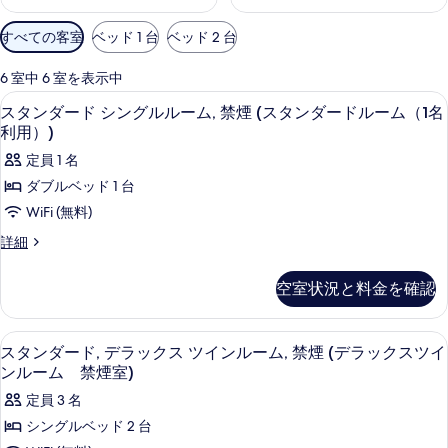
利
すべての客室
ベッド 1 台
ベッド 2 台
用
可
6 室中 6 室を表示中
能
デスク、アイロン / アイロン台、WiFi
ス
3
スタンダード シングルルーム, 禁煙 (スタンダードルーム（1名
な
タ
利用）)
客
ン
定員 1 名
室
ダ
の
ダブルベッド 1 台
ー
絞
WiFi (無料)
り
ド
ス
詳細
込
シ
タ
み
ン
ン
空室状況と料金を確認
条
ダ
グ
ー
件
ド
ル
デスク、アイロン / アイロン台、WiFi
ス
4
シ
スタンダード, デラックス ツインルーム, 禁煙 (デラックスツイ
ル
タ
ン
ンルーム 禁煙室)
グ
ー
ン
定員 3 名
ル
ム,
ダ
ル
シングルベッド 2 台
禁
ー
ー