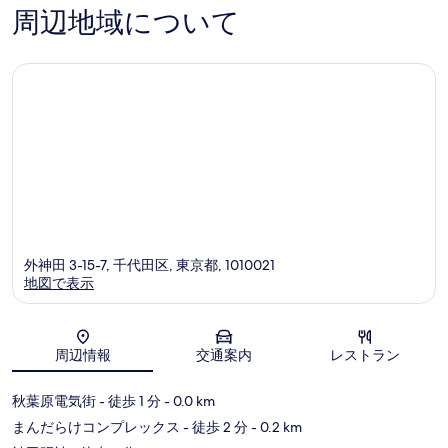
の
の
周辺地域について
口
口
コ
コ
ミ
ミ
外神田 3-15-7, 千代田区, 東京都, 1010021
地図で表示
地図
周辺情報
交通案内
レストラン
秋葉原電気街
- 徒歩 1 分
- 0.0 km
まんだらけコンプレックス
- 徒歩 2 分
- 0.2 km