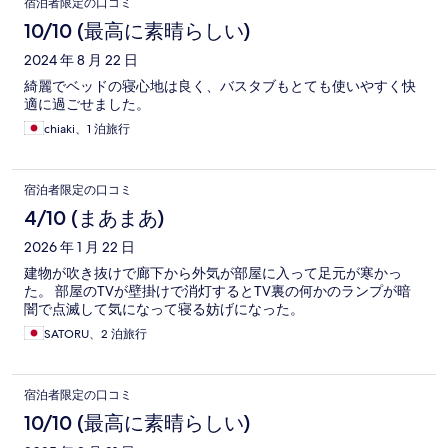
宿泊者限定の口コミ
10/10 (最高に素晴らしい)
2024 年 8 月 22 日
綺麗でベッドの寝心地は良く、バスタブもとても使いやすく快
適に過ごせました。
chiaki、1 泊旅行
宿泊者限定の口コミ
4/10 (まあまあ)
2026 年 1 月 22 日
建物が吹き抜けで廊下から外気が部屋に入って足元が寒かっ
た。 部屋のTVが壁掛けで消灯するとTV裏の何かのランプが暗
闇で点滅して気になって寝る妨げになった。
SATORU、2 泊旅行
宿泊者限定の口コミ
10/10 (最高に素晴らしい)