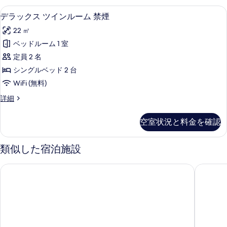
煙
真
ド
の
示
デラックス ツインルーム 禁煙 | デスク
デ
16
ル
デラックス ツインルーム 禁煙
(2persons)
を
す
す
ラ
ー
の
22 ㎡
表
ム
べ
る
ッ
す
禁
ベッドルーム 1 室
示
て
ク
煙
べ
定員 2 名
す
(2persons)
の
ス
て
の
シングルベッド 2 台
る
写
ツ
詳
の
WiFi (無料)
真
細
イ
写
デ
詳細
を
ン
ラ
真
表
ル
ッ
を
空室状況と料金を確認
ク
示
ー
表
ス
す
ム
ツ
類似した宿泊施設
示
イ
る
禁
す
ン
アパホテル〈秋葉原駅電気街口〉
アパホテ
煙
ル
る
ー
の
ム
す
禁
煙
べ
の
て
詳