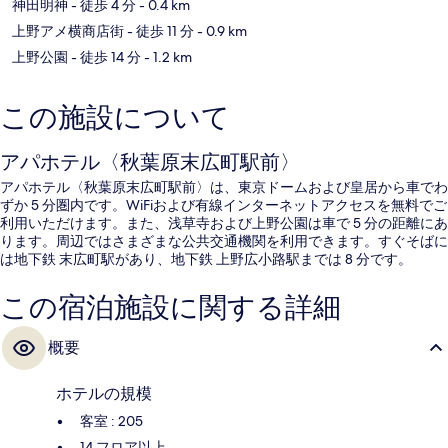
神田明神
- 徒歩 4 分
- 0.4 km
上野アメ横商店街
- 徒歩 11 分
- 0.9 km
上野公園
- 徒歩 14 分
- 1.2 km
この施設について
アパホテル〈秋葉原末広町駅前〉
アパホテル〈秋葉原末広町駅前〉は、東京ドームおよび皇居から車でわ
ずか 5 分圏内です。WiFiおよび有線インターネットアクセスを無料でご
利用いただけます。また、浅草寺および上野公園は車で 5 分の距離にあ
ります。周辺ではさまざまな公共交通機関を利用できます。すぐそばに
は地下鉄 末広町駅があり、地下鉄 上野広小路駅までは 8 分です。
この宿泊施設に関する詳細
概要
ホテルの規模
客室 : 205
14 フロア以上