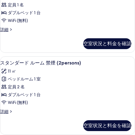
ダ
ー
て
ク
定員 1 名
ツ
煙
ム,
ー
イ
の
禁
ス
ダブルベッド 1 台
(ス
ン
ド
煙
写
ツ
WiFi (無料)
ル
タ
(ス
ル
真
ー
イ
タ
ス
詳細
ン
ー
ム
ン
を
タ
ン
禁
ダ
ダ
ム
ン
表
煙
空室状況と料金を確認
ル
ー
ダ
ー
禁
室)
示
ド
ー
ー
ド
の
煙
ル
ド
す
スタンダード ルーム 禁煙 (2persons
ス
詳
ム
ー
ル
17
ル
スタンダード ルーム 禁煙 (2persons)
(1person)
細
る
ム
タ
ー
禁
ー
の
11 ㎡
（2
ム
ン
煙
ム
名
す
禁
ベッドルーム 1 室
ダ
利
室)
煙
（2
べ
定員 2 名
用）
(1person)
ー
の
名
禁
て
の
ダブルベッド 1 台
ド
す
煙
詳
利
の
WiFi (無料)
室)
細
ル
べ
用）
写
の
ス
詳細
ー
て
詳
禁
タ
真
細
ム
ン
の
煙
を
空室状況と料金を確認
ダ
禁
写
室)
表
ー