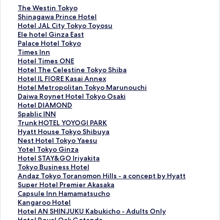
T
The Westin Tokyo
h
S
Shinagawa Prince Hotel
e
h
H
Hotel JAL City Tokyo Toyosu
W
i
o
E
Ele hotel Ginza East
e
n
t
l
P
Palace Hotel Tokyo
s
a
e
e
a
T
Times Inn
t
g
l
h
l
i
H
Hotel Times ONE
i
a
J
o
a
m
o
H
Hotel The Celestine Tokyo Shiba
n
w
A
t
c
e
t
o
H
Hotel IL FIORE Kasai Annex
T
a
L
e
e
s
e
t
o
H
Hotel Metropolitan Tokyo Marunouchi
o
P
C
l
H
I
l
e
t
o
D
Daiwa Roynet Hotel Tokyo Osaki
k
r
i
G
o
n
T
l
e
t
a
H
Hotel DIAMOND
y
i
t
i
t
n
i
T
l
e
i
o
S
Spablic INN
o
n
y
n
e
の
m
h
I
l
w
t
p
T
Trunk HOTEL YOYOGI PARK
の
c
T
z
l
ペ
e
e
L
M
a
e
a
r
H
Hyatt House Tokyo Shibuya
ペ
e
o
a
T
ー
s
C
F
e
R
l
b
u
y
N
Nest Hotel Tokyo Yaesu
ー
H
k
E
o
ジ
O
e
I
t
o
D
l
n
a
e
Y
Yotel Tokyo Ginza
ジ
o
y
a
k
を
N
l
O
r
y
I
i
k
t
s
o
H
Hotel STAY&GO Iriyakita
を
t
o
s
y
開
E
e
R
o
n
A
c
H
t
t
t
o
T
Tokyo Business Hotel
開
e
T
t
o
く
の
s
E
p
e
M
I
O
H
H
e
t
o
A
Andaz Tokyo Toranomon Hills - a concept by Hyatt
く
l
o
の
の
リ
ペ
t
K
o
t
O
N
T
o
o
l
e
k
n
S
Super Hotel Premier Akasaka
リ
の
y
ペ
ペ
ン
ー
i
a
l
H
N
N
E
u
t
T
l
y
d
u
C
Capsule Inn Hamamatsucho
ン
ペ
o
ー
ー
ク
ジ
n
s
i
o
D
の
L
s
e
o
S
o
a
p
a
K
Kangaroo Hotel
ク
ー
s
ジ
ジ
を
e
a
t
t
の
ペ
Y
e
l
k
T
B
z
e
p
a
H
Hotel AN SHINJUKU Kabukicho - Adults Only
ジ
u
を
を
開
T
i
a
e
ペ
ー
O
T
T
y
A
u
T
r
s
n
o
H