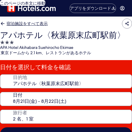
このページの本文に移動
アプリをダウンロード
宿泊施設をすべて表示
アパホテル〈秋葉原末広町駅前〉
3.0
APA Hotel Akihabara Suehirocho Ekimae
つ
東京ドームから 2.1 km、レストランがあるホテル
星
宿
日付を選択して料金を確認
泊
施
目的地
設
日付
旅行者