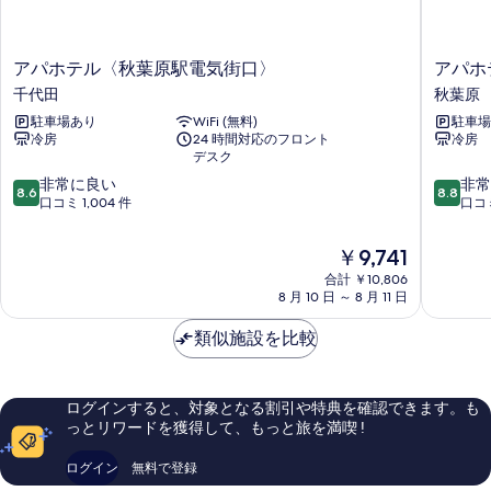
の
細
写
ア
ア
アパホテル〈秋葉原駅電気街口〉
アパホ
真
パ
パ
千代田
秋葉原
を
ホ
ホ
駐車場あり
WiFi (無料)
駐車場
テ
テ
表
冷房
24 時間対応のフロント
冷房
ル
ル
デスク
示
〈秋
〈秋
10
10
葉
非常に良い
葉
非常
す
8.6
8.8
段
段
原
口コミ 1,004 件
原
口コミ
る
階
階
駅
駅
中
中
電
北〉
現
￥9,741
8.6、
8.8、
気
秋
在
合計 ￥10,806
非
非
街
葉
の
8 月 10 日 ～ 8 月 11 日
常
常
口〉
原
料
に
に
千
金
類似施設を比較
良
良
代
は
い、
い、
田
￥9,741
口
口
コ
コ
ログインすると、対象となる割引や特典を確認できます。も
ミ
ミ
っとリワードを獲得して、もっと旅を満喫 !
1,004
651
件
件
ログイン
無料で登録
件
件