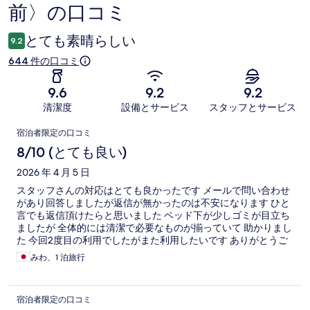
前〉の口コミ
コ
ミ
とても素晴らしい
9.2
644 件の口コミ
9.6
9.2
9.2
清潔度
設備とサービス
スタッフとサービス
口
宿泊者限定の口コミ
コ
8/10 (とても良い)
ミ
2026 年 4 月 5 日
スタッフさんの対応はとても良かったです メールで問い合わせ
があり回答しましたが返信が無かったのは不安になります ひと
言でも返信頂けたらと思いました ベッド下が少しゴミが目立ち
ましたが 全体的には清潔で必要なものが揃っていて 助かりまし
た 今回2度目の利用でしたがまた利用したいです ありがとうご
ざいました
みわ、1 泊旅行
宿泊者限定の口コミ