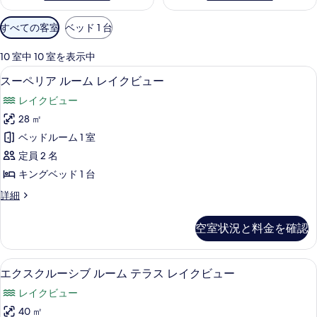
利
すべての客室
ベッド 1 台
用
可
10 室中 10 室を表示中
能
スーペリア ルーム レイクビュー |
ス
3
スーペリア ルーム レイクビュー
な
ー
客
レイクビュー
ペ
室
28 ㎡
リ
の
ベッドルーム 1 室
ア
絞
定員 2 名
り
ル
キングベッド 1 台
込
ー
み
ス
詳細
ム
ー
条
レ
ペ
件
空室状況と料金を確認
リ
イ
ア
ク
ル
エクスクルーシブ ルーム テラス レ
エ
5
ー
エクスクルーシブ ルーム テラス レイクビュー
ビ
ク
ム
ュ
レイクビュー
レ
ス
イ
ー
40 ㎡