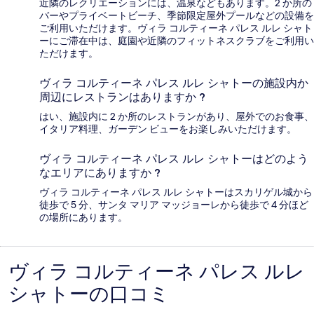
近隣のレクリエーションには、温泉などもあります。2 か所の
バーやプライベートビーチ、季節限定屋外プールなどの設備を
ご利用いただけます。ヴィラ コルティーネ パレス ルレ シャト
ーにご滞在中は、庭園や近隣のフィットネスクラブをご利用い
ただけます。
ヴィラ コルティーネ パレス ルレ シャトーの施設内か
周辺にレストランはありますか ?
はい、施設内に 2 か所のレストランがあり、屋外でのお食事、
イタリア料理、ガーデン ビューをお楽しみいただけます。
ヴィラ コルティーネ パレス ルレ シャトーはどのよう
なエリアにありますか ?
ヴィラ コルティーネ パレス ルレ シャトーはスカリゲル城から
徒歩で 5 分、サンタ マリア マッジョーレから徒歩で 4 分ほど
の場所にあります。
ヴィラ コルティーネ パレス ルレ
口
シャトーの口コミ
コ