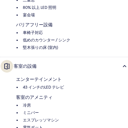
二重窓
80% 以上 LED 照明
宴会場
バリアフリー設備
車椅子対応
低めのカウンター / シンク
堅木張りの床 (室内)
客室の設備
エンターテインメント
43 インチのLED テレビ
客室のアメニティ
冷房
ミニバー
エスプレッソマシン
電気ポット