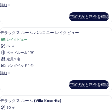
ジ
ー
ビ
グ
詳細
オ
ュ
ラ
の
ー
ス
ン
空室状況と料金を確認
す
の
ド
イ
詳
ス
べ
ー
細
タ
デラックス ルーム バルコニー レイ
デ
て
11
ジ
デラックス ルーム バルコニー レイクビュー
ト
ラ
オ
の
パ
レイクビュー
ス
ッ
写
イ
ー
32 ㎡
ク
真
ー
シ
ベッドルーム 1 室
ト
ス
を
パ
ャ
定員 2 名
ル
表
ー
ル
キングベッド 1 台
シ
ー
示
レ
ャ
デ
詳細
ム
す
ル
ラ
イ
レ
バ
ッ
る
空室状況と料金を確認
ク
イ
ク
ル
ク
ス
ビ
コ
ビ
ル
デラックス ルーム (Villa Koser
デ
ュ
ュ
6
ー
デラックス ルーム (Villa Koseritz)
ニ
ー
ラ
ム
ー
ー
30 ㎡
の
バ
ッ
の