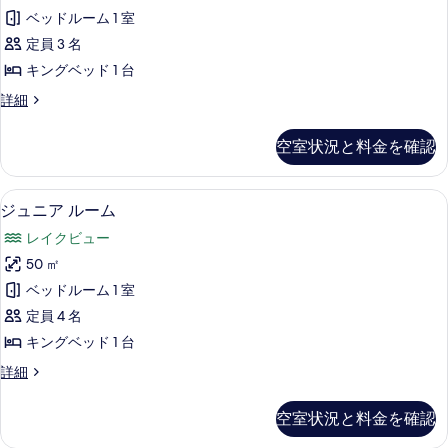
ク
ク
の
ベッドルーム 1 室
ビ
ル
ュ
す
定員 3 名
ー
ー
べ
キングベッド 1 台
の
シ
て
詳
エ
詳細
ブ
細
ク
の
ル
ス
空室状況と料金を確認
写
ク
ー
ル
真
ム
ー
ジュニア ルーム | 高級寝具、羽毛
ジ
を
8
シ
ジュニア ルーム
テ
ュ
ブ
表
ラ
レイクビュー
ル
ニ
示
ー
ス
50 ㎡
ア
す
ム
レ
ベッドルーム 1 室
テ
ル
る
ラ
イ
定員 4 名
ー
ス
ク
キングベッド 1 台
レ
ム
ビ
イ
ジ
詳細
の
ク
ュ
ュ
ビ
す
ニ
空室状況と料金を確認
ー
ュ
ア
べ
ー
ル