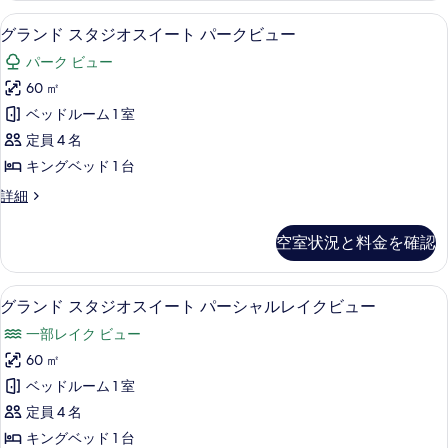
の
て
の
ー
グランド スタジオスイート パークビ
グ
す
詳
4
ム
グランド スタジオスイート パークビュー
の
細
ラ
の
べ
写
パーク ビュー
詳
ン
て
細
真
60 ㎡
ド
の
を
ベッドルーム 1 室
ス
写
表
定員 4 名
タ
真
示
キングベッド 1 台
ジ
を
す
グ
詳細
オ
表
ラ
る
ス
ン
示
空室状況と料金を確認
ド
イ
す
ス
ー
る
タ
グランド スタジオスイート パーシャ
グ
4
ジ
グランド スタジオスイート パーシャルレイクビュー
ト
ラ
オ
パ
一部レイク ビュー
ス
ン
イ
ー
60 ㎡
ド
ー
ク
ベッドルーム 1 室
ト
ス
パ
ビ
定員 4 名
タ
ー
ュ
キングベッド 1 台
ク