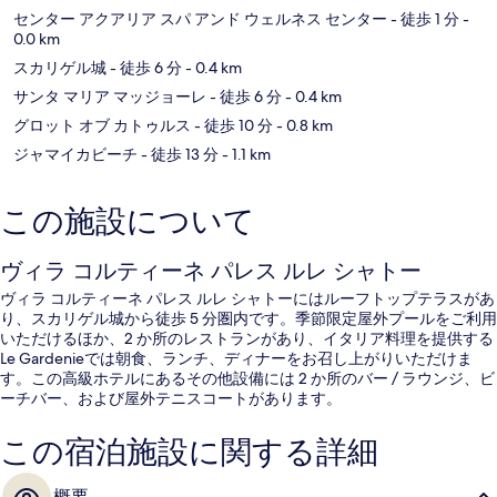
センター アクアリア スパ アンド ウェルネス センター
- 徒歩 1 分
-
0.0 km
スカリゲル城
- 徒歩 6 分
- 0.4 km
サンタ マリア マッジョーレ
- 徒歩 6 分
- 0.4 km
グロット オブ カトゥルス
- 徒歩 10 分
- 0.8 km
ジャマイカビーチ
- 徒歩 13 分
- 1.1 km
この施設について
ヴィラ コルティーネ パレス ルレ シャトー
ヴィラ コルティーネ パレス ルレ シャトーにはルーフトップテラスがあ
り、スカリゲル城から徒歩 5 分圏内です。季節限定屋外プールをご利用
いただけるほか、2 か所のレストランがあり、イタリア料理を提供する
Le Gardenieでは朝食、ランチ、ディナーをお召し上がりいただけま
す。この高級ホテルにあるその他設備には 2 か所のバー / ラウンジ、ビ
ーチバー、および屋外テニスコートがあります。
この宿泊施設に関する詳細
概要