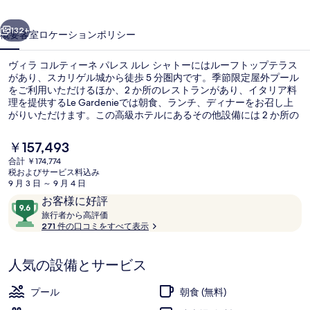
ィ
前へ
次へ
ー
132+
概要
客室
ロケーション
ポリシー
ネ
ヴィラ コルティーネ パレス ルレ シャトーにはルーフトップテラス
パ
があり、スカリゲル城から徒歩 5 分圏内です。季節限定屋外プール
をご利用いただけるほか、2 か所のレストランがあり、イタリア料
レ
理を提供するLe Gardenieでは朝食、ランチ、ディナーをお召し上
ス
がりいただけます。この高級ホテルにあるその他設備には 2 か所の
バー / ラウンジ、ビーチバー、および屋外テニスコートがありま
ル
す。
現
￥157,493
在
レ
合計 ￥174,774
の
税およびサービス料込み
2 か所のバー / ラウンジ、プールサ
シ
料
9 月 3 日 ～ 9 月 4 日
金
口
10
お客様に好評
ャ
は
コ
旅
段
旅行者から高評価
￥157,493
ト
行
271 件の口コミをすべて表示
ミ
階
で
者
す
中
ー
か
9.6、
人気の設備とサービス
ら
の
お
高
評
客
写
プール
朝食 (無料)
価
様