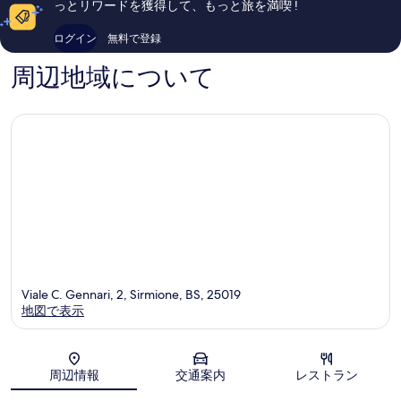
っとリワードを獲得して、もっと旅を満喫 !
市
オ
件
コ
街
ー
件
ミ
ログイン
無料で登録
ネ
の
685
旧
口
件
周辺地域について
市
コ
件
街
ミ
の
口
コ
ミ
Viale C. Gennari, 2, Sirmione, BS, 25019
地図で表示
地図
周辺情報
交通案内
レストラン