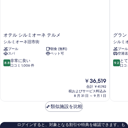
オ
グ
オテル シルミオーネ テルメ
グラン
テ
ラ
シルミオーネ旧市街
シルミ
ル
ン
プール
朝食 (無料)
プール
シ
ド
スパ
ペット可
空港送
ル
ホ
ミ
テ
10
10
非常に良い
とて
8.8
9.2
オ
ル
段
段
口コミ 1,006 件
口コミ
ー
テ
階
階
ネ
ル
中
中
現
￥36,519
テ
メ
8.8、
9.2、
在
ル
シ
非
と
合計 ￥41,192
の
メ
ル
常
て
税およびサービス料込み
料
シ
8 月 31 日 ～ 9 月 1 日
ミ
に
も
金
ル
オ
良
素
は
ミ
類似施設を比較
ー
い、
晴
￥36,519
オ
ネ
口
ら
ー
シ
コ
し
ネ
ル
ミ
い、
ログインすると、対象となる割引や特典を確認できます。も
旧
ミ
1,006
口