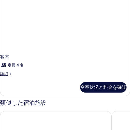
表
示
す
る
客室
定員 4 名
客
詳細
室
の
空室状況と料金を確認
詳
細
類似した宿泊施設
オテル シルミオーネ テルメ
グランド