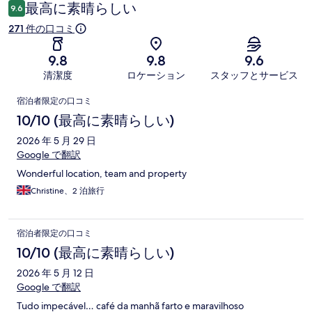
ミ
最高に素晴らしい
9.6
271 件の口コミ
9.8
9.8
9.6
清潔度
ロケーション
スタッフとサービス
口
宿泊者限定の口コミ
コ
10/10 (最高に素晴らしい)
ミ
2026 年 5 月 29 日
Google で翻訳
Wonderful location, team and property
Christine、2 泊旅行
宿泊者限定の口コミ
10/10 (最高に素晴らしい)
2026 年 5 月 12 日
Google で翻訳
Tudo impecável… café da manhã farto e maravilhoso