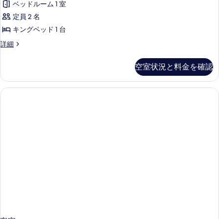
詳
ル
レ
ベッドルーム 1 室
ク
細
す
コ
イ
定員 2 名
ニ
ス
べ
ー
ク
キングベッド 1 台
ル
て
レ
ビ
デ
詳細
イ
ー
の
ラ
ュ
ク
ム
ッ
写
ビ
空室状況と料金を確認
ー
ク
ュ
(Villa
真
ス
の
ー
Koseritz)
を
ル
の
す
の
ー
詳
表
ム
べ
細
す
示
(Villa
て
べ
Koseritz)
す
の
の
て
る
詳
写
の
細
真
写
を
真
表
を
示
表
す
示