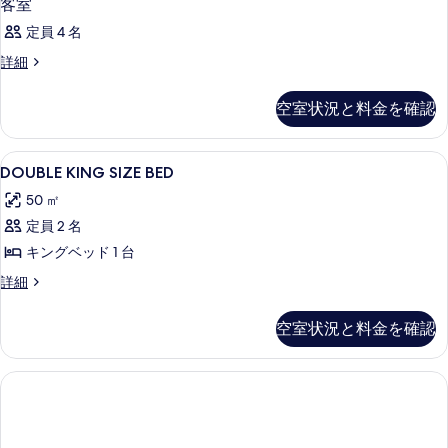
る
客室
す
定員 4 名
る
客
詳細
室
の
空室状況と料金を確認
詳
細
DOUBLE
高級寝具、羽毛の掛け布団、ピロート
2
DOUBLE KING SIZE BED
KING
50 ㎡
SIZE
定員 2 名
BED
の
キングベッド 1 台
す
DOUBLE
詳細
KING
べ
SIZE
空室状況と料金を確認
て
BED
の
の
詳
写
細
真
を