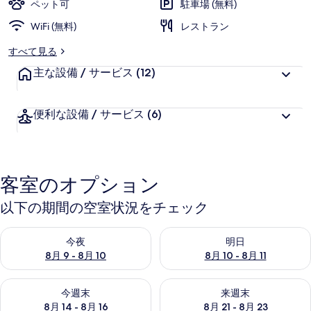
真
ペット可
駐車場 (無料)
に
ギ
WiFi (無料)
好
レストラン
評
ャ
すべて見る
件
ラ
主な設備 / サービス
の
(12)
口
リ
コ
便利な設備 / サービス
(6)
ー
ミ
客室のオプション
以下の期間の空室状況をチェック
今夜 8月 9 - 8月 10 の空室状況をチェック
明日 8月 10 - 8月 11 の空
今夜
明日
8月 9 - 8月 10
8月 10 - 8月 11
今週末 8月 14 - 8月 16 の空室状況をチェック
来週末 8月 21 - 8月 23 の
今週末
来週末
8月 14 - 8月 16
8月 21 - 8月 23