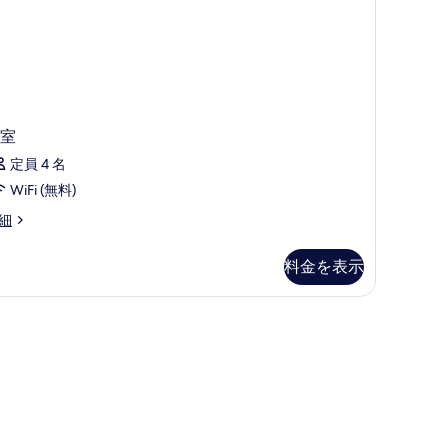
写
台
真
W
を
表
ath)
W
示
の
th)
室
す
す
る
定員 4 名
べ
WiFi (無料)
て
の
細
写
料金を表示
真
を
表
示
す
る