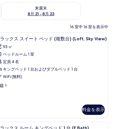
チェック
来週末 8月 21 - 8月 23 の空室状況をチェック
来週末
8月 21 - 8月 23
16 室中 16 室を表示中
| リビング エリア | 65 インチの薄型テレビ (デジタル放送視聴可)、書斎 / ワーク
デラックス スイート ベッド (複数台) (Loft,
デ
8
ラックス スイート ベッド (複数台) (Loft, Sky View)
ラ
93 ㎡
ッ
ベッドルーム 1 室
ク
定員 4 名
ス
キングベッド 1 台およびダブルベッド 1 台
ス
WiFi (無料)
イ
細
ー
ト
ベ
料金を表示
ッ
ド
セーフティボックス (室内)
高級寝具、羽毛の掛け布団、ミニバー、セーフテ
デ
複
5
ラックス ルーム キングベッド 1 台 (F Bath)