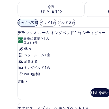
今夜 8月 9 - 8月 10 の空室状況をチェック
明日 8月 10 
今夜
8月 9 - 8月 10
利
すべての客室
ベッド 1 台
ベッド 2 台
用
高級寝具、羽毛の掛け布団、ミ
デ
可
9
デラックス ルーム キングベッド 1 台 シティビュー
ラ
能
最高に素晴らしい
10.0
な
10 点中 10.0
ッ
(口
口コミ 1 件
客
コ
ク
48 ㎡
室
ミ
ス
ベッドルーム 1 室
の
1
ル
定員 2 名
絞
件)
ー
キングベッド 1 台
り
ム
WiFi (無料)
込
み
キ
デ
詳細
条
ラ
ン
ッ
件
料金を表
グ
ク
ス
ベ
ル
高級寝具、羽毛の掛け布団、ミ
エ
ッ
8
ー
エグゼクティブ ルーム キングベッド 1 台