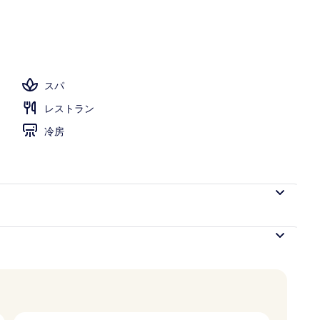
 / ラッププール
スパ
レストラン
冷房