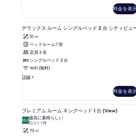
の
表
台
キ
ミ
す
料金を表
示
の
ア
ン
詳
べ
ム
す
グ
細
ル
て
高級寝具、羽毛の掛け布団、ミ
デ
る
7
ー
デラックス ルーム シングルベッド 2 台 シティビュ
ベ
の
ラ
ム
ッ
51 ㎡
キ
写
ッ
ン
ド
ベッドルーム 1 室
真
ク
グ
1
定員 3 名
ベ
を
ス
台
ッ
シングルベッド 2 台
表
ル
ド
の
WiFi (無料)
1
示
ー
す
台
デ
詳細
す
ム
の
ラ
べ
る
詳
シ
ッ
て
料金を表
細
ク
ン
の
ス
グ
ル
写
プレミアム ルーム キングベッド 
プ
6
ー
プレミアム ルーム キングベッド 1 台 (View)
ル
真
レ
ム
最高に素晴らしい
ベ
シ
10.0
を
10 点中 10.0
ミ
(口
口コミ 1 件
ン
ッ
コ
表
ア
73 ㎡
グ
ド