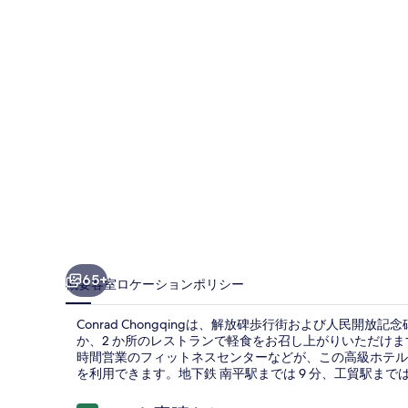
ギ
ャ
ラ
リ
ー
65+
概要
客室
ロケーション
ポリシー
Conrad Chongqingは、解放碑歩行街および人民開
か、2 か所のレストランで軽食をお召し上がりいただけます
時間営業のフィットネスセンターなどが、この高級ホテル
を利用できます。地下鉄 南平駅までは 9 分、工貿駅までは 