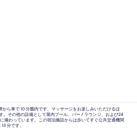
朝食 (ビュッ
放記念碑から車で 10 分圏内です。マッサージをお楽しみいただけるほ
。その他の設備として屋内プール、バー / ラウンジ、および24
に備わっています。この宿泊施設からは歩いてすぐ公共交通機関
外観
13 分です。