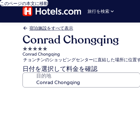
このページの本文に移動
旅行を検索
宿泊施設をすべて表示
Conrad Chongqing
5.0
Conrad Chongqing
つ
チョンチンのショッピングセンターに直結した場所に位置
星
日付を選択して料金を確認
宿
目的地
泊
施
設
Conrad
Chongqing
の
写
真