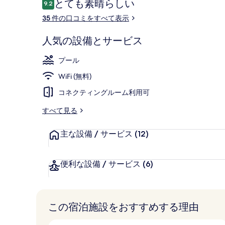
口
とても素晴らしい
9.2
10段階中9.2
コ
35 件の口コミをすべて表示
ミ
エクササイズ
人気の設備とサービス
プール
WiFi (無料)
コネクティングルーム利用可
すべて見る
主な設備 / サービス
(12)
便利な設備 / サービス
(6)
この宿泊施設をおすすめする理由