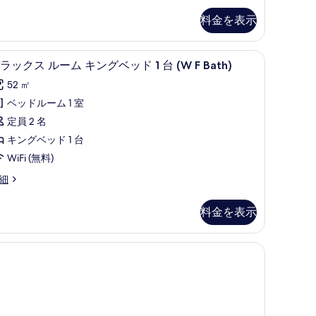
th)
ス
す
料金を表示
イ
べ
ー
て
セーフティボックス (室内)
高級寝具、羽毛の掛け布団、ミニバー、セーフテ
デ
5
ラックス ルーム キングベッド 1 台 (W F Bath)
ト
の
ラ
キ
52 ㎡
写
ッ
ン
ベッドルーム 1 室
真
ク
グ
定員 2 名
を
ス
ベ
キングベッド 1 台
表
ル
ッ
WiFi (無料)
示
ー
ド
細
す
ム
る
キ
台
料金を表示
ン
の
グ
内)
セーフティボックス (室内)
す
ベ
べ
ッ
て
ド
の