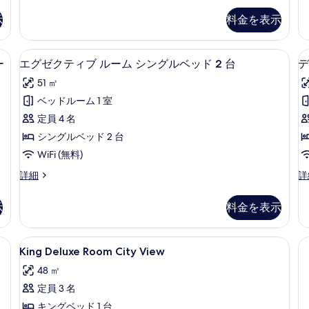
を
デ
Ba
ト
ミ
表
ン
示
料金を表示
の
ア
キ
シ
詳
示
ム
ャ
ン
細
ス
ニバー、セーフティボックス (室内)
す
高級寝具、羽毛の掛け布団、ミニバー、
エ
ル
7
イ
ー
エグゼクティブ ルーム シングルベッド 2 台
デ
グ
ス
る
グ
ー
イ
ベ
51 ㎡
ト
ゼ
ー
キ
ッ
ベッドルーム 1 室
ト
ク
ン
キ
ド
定員 4 名
グ
テ
ン
1
ベ
シングルベッド 2 台
グ
ィ
ッ
台
WiFi (無料)
ベ
ド
ブ
ッ
の
1
エ
デ
詳細
詳
ド
ル
台
グ
ラ
す
1
1
の
ー
ゼ
ッ
台
べ
示
料金を表示
詳
ク
ク
ム
の
細
て
テ
ス
詳
シ
ィ
ル
1 台 (View) | 高級寝具、羽毛の掛け布団、ミニバー、セーフティボックス (室
の
King
高級寝具、羽毛の掛け布団、ミニバー、
細
12
ブ
ー
King Deluxe Room City View
ン
Deluxe
写
ル
ム
グ
48 ㎡
ー
Room
キ
真
ム
ン
ル
定員 3 名
City
を
シ
グ
View
1
ベ
キングベッド 1 台