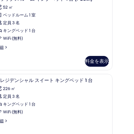
ラ
数
52 ㎡
ッ
)
ベッドルーム 1 室
ク
oft,
複
定員 3 名
ky
ス
)
キングベッド 1 台
iew)
ル
oft,
WiFi (無料)
の
y
ー
ew)
細
す
ム
べ
キ
料金を表示
て
ン
の
グ
視聴可)、書斎 / ワークスペース
プレジデンシャル スイート キングベッド 1 台 
プ
写
6
レジデンシャル スイート キングベッド 1 台
ベ
レ
真
ッ
226 ㎡
ジ
を
ド
定員 3 名
デ
表
キングベッド 1 台
ン
示
台
WiFi (無料)
シ
す
細
ャ
る
ath)
ル
の