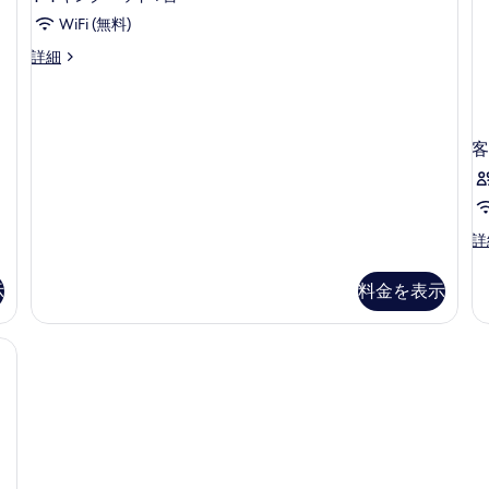
ン
ベ
表
の
グ
ッ
ッ
WiFi (無料)
示
ル
ド
(
す
ド
King
詳細
ベ
1
す
F
Deluxe
べ
2
ッ
台
る
Room
B
ド
(
台
て
City
2
F
の
の
View
台
Ba
客
の
の
の
す
写
詳
詳
詳
べ
真
細
細
細
て
を
客
詳
の
表
室
写
示
の
示
料金を表示
詳
真
す
細
を
る
表
示
す
る