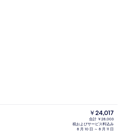
フェ)、毎日提供 (有料)
フロント
現
￥24,017
在
合計 ￥28,003
の
税およびサービス料込み
プレミアム ルーム キングベッド 1 台 
料
8 月 10 日 ～ 8 月 11 日
金
は