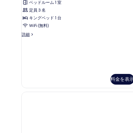
ミ
ル
示
ム
ベッドルーム 1 室
2
ベ
1
す
ル
定員 3 名
ッ
件)
台
ド
る
ー
キングベッド 1 台
シ
2
ム
WiFi (無料)
台
テ
シ
キ
プ
詳細
ィ
テ
レ
ン
ィ
ビ
ミ
グ
ビ
ア
ュ
ュ
ム
ベ
ー
ー
ル
ッ
の
ー
の
詳
ム
ド
す
細
キ
料金を表
1
ン
べ
台
グ
て
ベ
(View)
の
ッ
の
ド
写
す
1
真
台
べ
(View)
を
て
の
表
詳
の