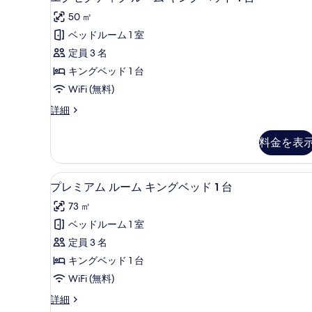
グ
ム
ド
50 ㎡
キ
ゼ
1
ン
ベッドルーム 1 室
台
ク
グ
定員 3 名
ベ
シ
テ
ッ
キングベッド 1 台
テ
ィ
ド
WiFi (無料)
1
ィ
ブ
台
エ
詳細
ビ
ル
シ
グ
ュ
テ
ー
ゼ
料金を表
ィ
ク
ー
ム
ビ
テ
の
キ
ュ
ィ
プレミアム ルーム キングベッド
プ
ー
6
ブ
プレミアム ルーム キングベッド 1 台
す
ン
の
レ
ル
べ
グ
73 ㎡
詳
ー
ミ
細
ム
て
ベ
ベッドルーム 1 室
ア
キ
の
ッ
定員 3 名
ン
ム
写
グ
ド
キングベッド 1 台
ル
ベ
真
1
WiFi (無料)
ッ
ー
台
を
ド
プ
詳細
ム
1
レ