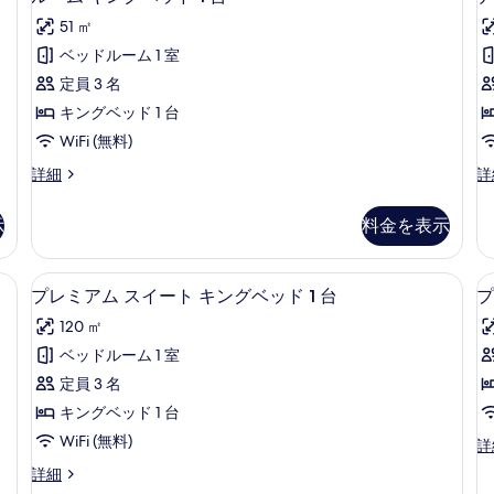
の
ド
ベ
ー
51 ㎡
1
ッ
す
ム
台
台
ド
ベッドルーム 1 室
べ
キ
(Loft)
(L
(
定員 3 名
の
数
て
S
ン
詳
台
キングベッド 1 台
V
の
グ
細
(L
WiFi (無料)
Sk
写
ベ
Vi
ル
デ
詳細
詳
真
ッ
の
ー
ラ
を
詳
ド
ム
ッ
示
料金を表示
細
キ
ク
表
1
ン
ス
示
台
グ
ル
 1 台 | 高級寝具、羽毛の掛け布団、ミニバー、セーフティボックス (室内)
65 インチの薄型テレビ (デジタル放送
プ
5
ベ
ー
す
の
プレミアム スイート キングベッド 1 台
プ
レ
ッ
ム
る
す
120 ㎡
ド
キ
ミ
べ
1
ン
ベッドルーム 1 室
ア
台
グ
て
1
定員 3 名
の
ベ
ム
の
詳
ッ
キングベッド 1 台
ス
細
ド
(F
写
WiFi (無料)
プ
詳
1
イ
B
レ
真
台
プ
詳細
ー
ジ
(F
レ