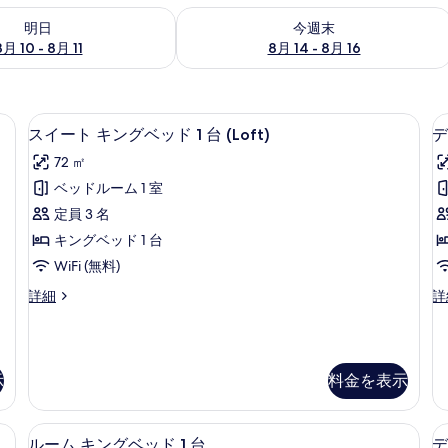
- 8月 11 の空室状況をチェック
今週末 8月 14 - 8月 16 の空室状況を
明日
今週末
8月 10 - 8月 11
8月 14 - 8月 16
ニバー、セーフティボックス (室内)
スイート キングベッド 1 台 (Loft) 
ス
6
スイート キングベッド 1 台 (Loft)
デ
イ
72 ㎡
ー
ベッドルーム 1 室
ト
定員 3 名
キ
キングベッド 1 台
ン
WiFi (無料)
グ
ス
デ
詳細
詳
ベ
イ
ラ
ッ
ー
ッ
ト
ク
ド
キ
ス
示
料金を表示
1
ン
ス
グ
イ
台
ベ
ー
(Loft)
ニバー、セーフティボックス (室内)
高級寝具、羽毛の掛け布団、ミニバー、
ル
(
ッ
ト
7
ルーム キングベッド 1 台
デ