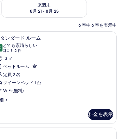
チェック
来週末 8月 21 - 8月 23 の空室状況をチェック
来週末
8月 21 - 8月 23
6 室中 6 室を表示中
ミニバー、セーフティボックス (室内)、遮光カーテン
スタンダード ルーム | 低反発ベッド、ミニバ
ス
9
タンダード ルーム
タ
とても素晴らしい
0
10 点中 9.0
ン
(口
口コミ 2 件
コ
ダ
13 ㎡
ミ
ー
ベッドルーム 1 室
2
ド
定員 2 名
件)
ル
クイーンベッド 1 台
ー
WiFi (無料)
ム
細
の
料金を表示
す
べ
て