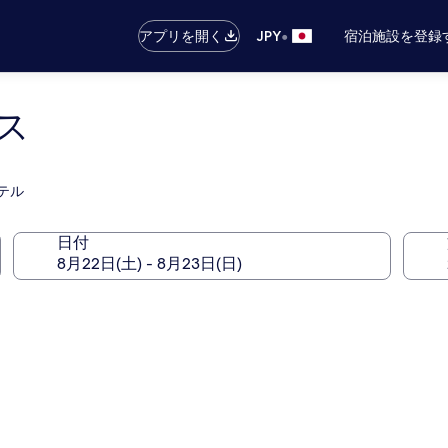
•
アプリを開く
JPY
宿泊施設を登録
ス
テル
日付