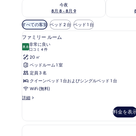
今夜 8月 8 - 8月 9 の空室状況をチェック
明日 8月 9 
今夜
8月 8 - 8月 9
利
すべての客室
ベッド 2 台
ベッド 1 台
用
ファミリー ルーム | 低反発
フ
可
10
ファミリー ルーム
ァ
能
非常に良い
8.6
な
10 点中 8.6
ミ
(口
口コミ 4 件
客
コ
リ
20 ㎡
室
ミ
ー
ベッドルーム 1 室
の
4
ル
定員 3 名
絞
件)
ー
クイーンベッド 1 台およびシングルベッド 1 台
り
ム
WiFi (無料)
込
み
の
フ
詳細
条
ァ
す
ミ
件
料金を表
べ
リ
ー
て
ル
の
ー
ム