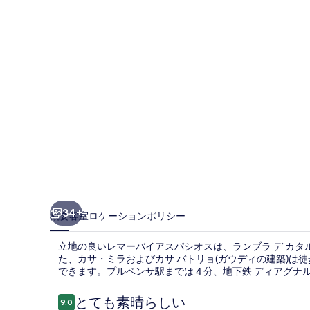
ア
ス
パ
シ
オ
ス
の
写
真
ギ
34+
概要
客室
ロケーション
ポリシー
ャ
立地の良いレマーバイアスパシオスは、ランブラ デ カタル
ラ
た、カサ・ミラおよびカサ バトリョ(ガウディの建築)は徒
できます。プルベンサ駅までは 4 分、地下鉄 ディアグナル
リ
ー
口
とても素晴らしい
9.0
10段階中9.0