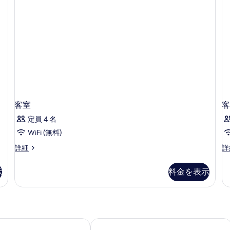
写
の
ム
真
詳
の
を
細
詳
細
表
示
す
る
客室
客
定員 4 名
WiFi (無料)
客
客
詳細
詳
室
室
の
の
示
料金を表示
詳
詳
細
細
ナホテル・ブティック
マガゼム 128