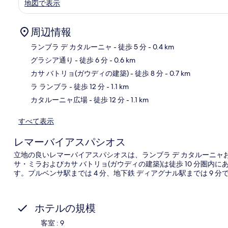
地図で表示
周辺情報
ランブラ デ カタルーニャ
- 徒歩 5 分
- 0.4 km
グラシア通り
- 徒歩 6 分
- 0.6 km
地
カサ バトリョ(ガウディの建築)
- 徒歩 8 分
- 0.7 km
ラ ランブラ
- 徒歩 12 分
- 1.1 km
カタルーニャ広場
- 徒歩 12 分
- 1.1 km
すべて表示
レマーバイアスパシオス
立地の良いレマーバイアスパシオスは、ランブラ デ カタルーニャお
サ・ミラおよびカサ バトリョ(ガウディの建築)は徒歩 10 分圏
す。プルベンサ駅までは 4 分、地下鉄 ディアグナル駅までは 9 分
ホテルの規模
客室 : 9