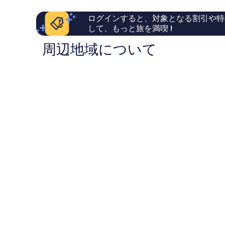
い、
し
プ
ル
口
い、
ル
ログインすると、対象となる割引や特
コ
口
して、もっと旅を満喫 !
ミ
コ
754
ミ
周辺地域について
件
258
件
件
の
件
口
の
コ
口
ミ
コ
ミ