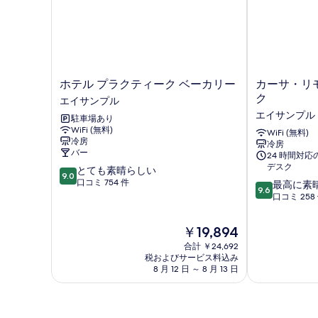
ホ
カ
ホテル プラクティーク ベーカリー
カーサ・リ
テ
ー
ク
エイサンプル
ル
サ・
エイサンプル
駐車場あり
プ
リ
WiFi (無料)
ラ
モ
WiFi (無料)
冷房
冷房
ク
ナ
バー
24 時間対
テ
ホ
デスク
10
とても素晴らしい
ィ
テ
9.0
段
口コミ 754 件
10
ー
ル・
最高に素
9.6
階
段
ク
ブ
口コミ 258
中
階
ベ
テ
9.0、
中
ー
ィ
現
￥19,894
と
9.6、
カ
ッ
在
て
合計 ￥24,692
最
リ
ク
の
税およびサービス料込み
も
高
ー
エ
料
8 月 12 日 ～ 8 月 13 日
素
に
エ
イ
金
晴
素
イ
サ
は
ら
晴
サ
ン
￥19,894
し
ら
ン
プ