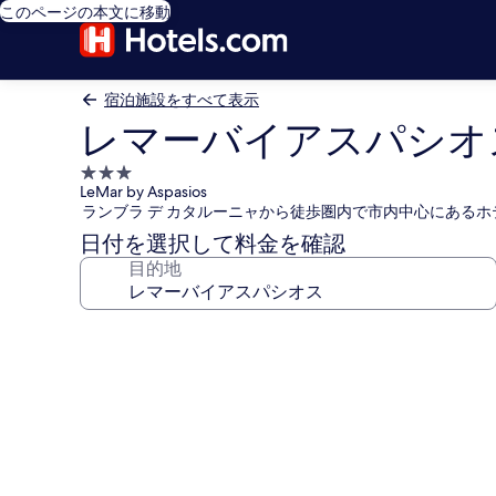
このページの本文に移動
宿泊施設をすべて表示
レマーバイアスパシオ
3.0
LeMar by Aspasios
つ
ランブラ デ カタルーニャから徒歩圏内で市内中心にあるホ
星
日付を選択して料金を確認
宿
目的地
泊
施
設
レ
マ
ー
バ
イ