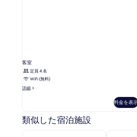
写
の
真
詳
を
細
表
示
す
る
客室
定員 4 名
WiFi (無料)
客
詳細
室
の
料金を表
詳
細
類似した宿泊施設
ホテル プラクティーク ベーカリー
カーサ・リモ