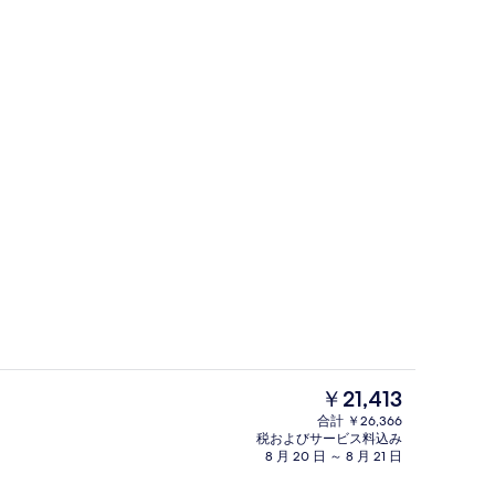
ルーム | 低反発ベッド、ミニバー、セーフティボックス (室内)、遮光カーテン
内装
現
￥21,413
在
合計 ￥26,366
の
税およびサービス料込み
ルーム | 低反発ベッド、ミニバー、セーフティボックス (室内)、遮光カーテン
内装
料
8 月 20 日 ～ 8 月 21 日
金
は