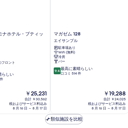
マ
モナホテル・ブティッ
マガゼム 128
ガ
エイサンプル
ゼ
駐車場あり
ム
WiFi (無料)
128
冷房
エ
バー
応のフロント
イ
10
最高に素晴らしい
サ
9.4
段
口コミ 514 件
晴らしい
ン
階
 件
プ
中
ル
9.4、
現
現
￥25,231
￥19,288
最
在
在
高
合計 ￥30,562
合計 ￥24,025
の
の
税およびサービス料込み
税およびサービス料込み
に
料
料
8 月 16 日 ～ 8 月 17 日
8 月 16 日 ～ 8 月 17 日
素
金
金
晴
は
は
類似施設を比較
ら
￥25,231
￥19,288
し