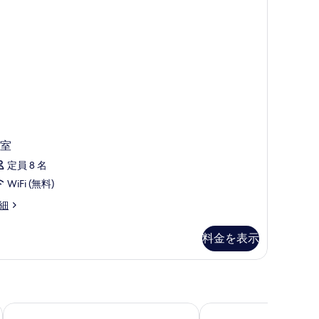
の
写
真
を
表
示
す
る
室
定員 8 名
WiFi (無料)
細
料金を表示
ホテル バルセロナ センター
ホテル アクタ アトリウ