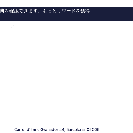
い、
口
典を確認できます。もっとリワードを獲得
コ
ミ
514
件
件
の
口
コ
ミ
Carrer d'Enric Granados 44, Barcelona, 08008