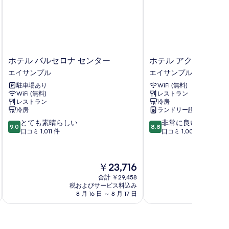
ホ
ホ
ホテル バルセロナ センター
ホテル アクタ アトリ
テ
テ
エイサンプル
エイサンプル
ル
ル
駐車場あり
WiFi (無料)
バ
ア
WiFi (無料)
レストラン
ル
ク
レストラン
冷房
セ
タ
冷房
ランドリー設備
ロ
ア
10
10
とても素晴らしい
非常に良い
ナ
ト
9.0
8.8
段
段
口コミ 1,011 件
口コミ 1,000 件
セ
リ
階
階
ン
ウ
中
中
タ
ム
9.0、
8.8、
ー
パ
現
￥23,716
と
非
エ
レ
在
て
常
合計 ￥29,458
イ
ス
の
税およびサービス料込み
税およ
も
に
サ
エ
料
8 月 16 日 ～ 8 月 17 日
8 月
素
良
ン
イ
金
晴
い、
プ
サ
は
ら
口
ル
ン
￥23,716
し
コ
プ