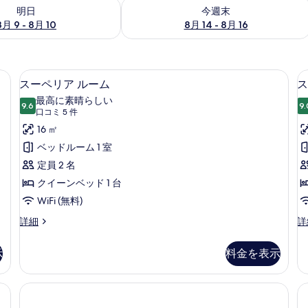
- 8月 10 の空室状況をチェック
今週末 8月 14 - 8月 16 の空室状況を
明日
今週末
8月 9 - 8月 10
8月 14 - 8月 16
ベッド、ミニバー、セーフティボックス (室内)、遮光カーテン
スーペリア ルーム | 低反発ベッド、
ス
8
スーペリア ルーム
ス
ー
最高に素晴らしい
9.6
9.
10 点中 9.6
ペ
(口
口コミ 5 件
コ
リ
16 ㎡
ミ
ア
ベッドルーム 1 室
5
ル
定員 2 名
件)
ー
クイーンベッド 1 台
ム
WiFi (無料)
の
ス
ス
詳細
詳
ー
タ
す
ペ
ン
示
料金を表示
べ
リ
ダ
ア
ー
て
ル
ド
の
ー
ル
ム
ー