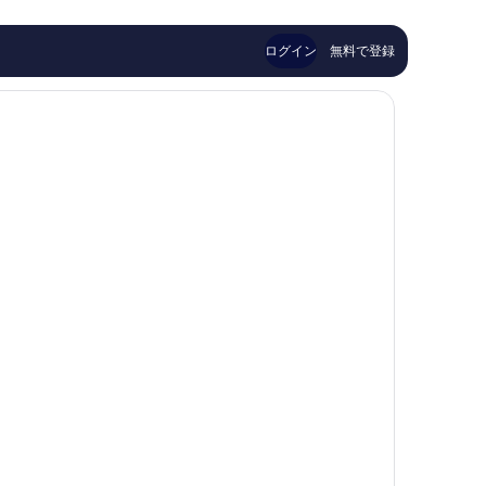
い、
ミ
ル
口
1,000
コ
件
ログイン
無料で登録
ミ
件
1,011
の
件
口
件
コ
の
ミ
口
コ
ミ