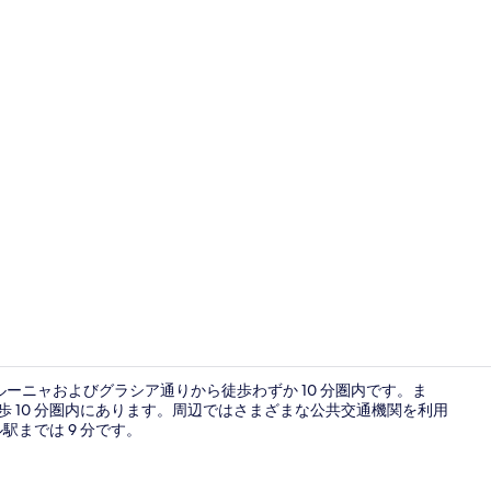
スーペリア 
ーニャおよびグラシア通りから徒歩わずか 10 分圏内です。ま
歩 10 分圏内にあります。周辺ではさまざまな公共交通機関を利用
駅までは 9 分です。
スーペリア 