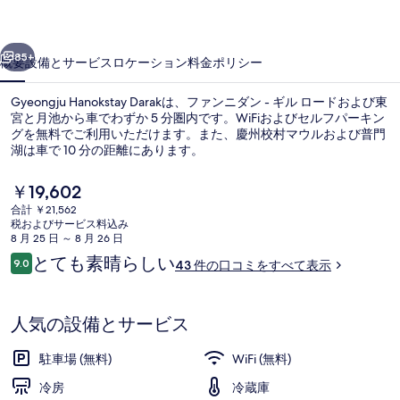
ギ
ャ
前へ
次へ
85+
概要
設備とサービス
ロケーション
料金
ポリシー
ラ
リ
Gyeongju Hanokstay Darakは、ファンニダン - ギル ロードおよび東
宮と月池から車でわずか 5 分圏内です。WiFiおよびセルフパーキン
ー
グを無料でご利用いただけます。また、慶州校村マウルおよび普門
湖は車で 10 分の距離にあります。
現
￥19,602
在
合計 ￥21,562
の
税およびサービス料込み
料
8 月 25 日 ～ 8 月 26 日
ベーシック ルーム 2 ベッドルーム (Darak(
金
口
とても素晴らしい
9.0
43 件の口コミをすべて表示
は
10段階中9.0
コ
￥19,602
ミ
で
す
人気の設備とサービス
駐車場 (無料)
WiFi (無料)
冷房
冷蔵庫