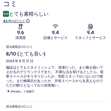
コミ
コ
ミ
とても素晴らしい
9.0
43 件の口コミ
9.6
9.4
9.4
清潔度
設備とサービス
スタッフとサービス
口
宿泊者限定の口コミ
コ
8/10 (とても良い)
ミ
2024 年 8 月 31 日
施設はとてもスタイリッシュで、清潔だった。また靴を脱いで
上がるのでリラックスできた。 不満な点を挙げるとしたら、駐
車スペースがギリギリだったが、常駐スタッフがいないので困
った。また檜風呂があったが、共有スペースから丸見えなので
ただの飾りとなっており勿体無い。
Minako、1 泊旅行
宿泊者限定の口コミ