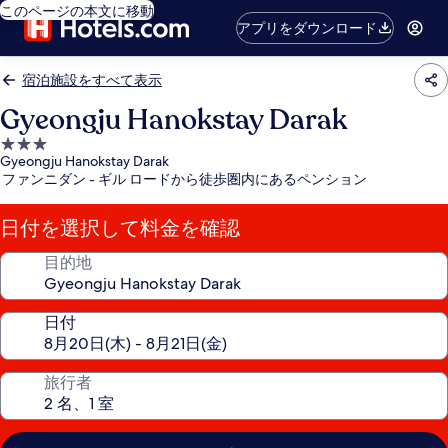
このページの本文に移動
アプリをダウンロード
宿泊施設をすべて表示
Gyeongju Hanokstay Darak
3.0
Gyeongju Hanokstay Darak
つ
ファンニダン - ギル ロードから徒歩圏内にあるペンション
星
宿
日付を選択して料金を確認
泊
施
目的地
設
日付
旅行者