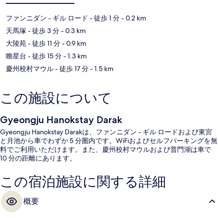
ファンニダン - ギル ロード
- 徒歩 1 分
- 0.2 km
天馬塚
- 徒歩 3 分
- 0.3 km
大陵苑
- 徒歩 11 分
- 0.9 km
瞻星台
- 徒歩 15 分
- 1.3 km
慶州校村マウル
- 徒歩 17 分
- 1.5 km
この施設について
Gyeongju Hanokstay Darak
Gyeongju Hanokstay Darakは、ファンニダン - ギル ロードおよび東宮
と月池から車でわずか 5 分圏内です。WiFiおよびセルフパーキングを無
料でご利用いただけます。また、慶州校村マウルおよび普門湖は車で
10 分の距離にあります。
この宿泊施設に関する詳細
概要