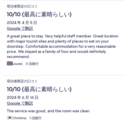
宿泊者限定の口コミ
10/10 (最高に素晴らしい)
2024 年 4 月 5 日
Google で翻訳
A great place to stay. Very helpful staff member. Great location
with major tourist sites and plenty of places to eat on your
doorstep. Comfortable accommodation for a very reasonable
price. We stayed as a family of four and would definitely
recommend.
Louise、3 泊旅行
宿泊者限定の口コミ
10/10 (最高に素晴らしい)
2024 年 6 月 16 日
Google で翻訳
The service was good, and the room was clean.
Christina、1 泊旅行