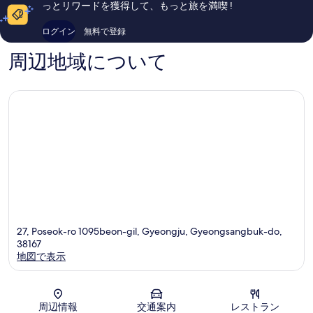
口
口
っとリワードを獲得して、もっと旅を満喫 !
コ
コ
ミ
ミ
ログイン
無料で登録
459
204
件
件
周辺地域について
件
件
の
の
口
口
コ
コ
ミ
ミ
27, Poseok-ro 1095beon-gil, Gyeongju, Gyeongsangbuk-do,
38167
地図で表示
地図
周辺情報
交通案内
レストラン