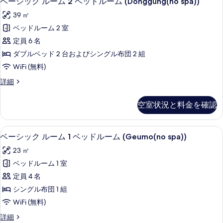
ド
ベーシック ルーム 2 ベッドルーム (Donggung(no spa))
写
ー
ム
ル
39 ㎡
真
1
シ
ー
ベ
ベッドルーム 2 室
を
ッ
ッ
ム
定員 6 名
表
ド
ク
(myeonghwal(no
ル
ダブルベッド 2 台およびシングル布団 2 組
示
ル
ー
spa))
WiFi (無料)
す
ム
ー
の
(myeonghwal(no
ベ
詳細
る
ム
す
spa))
ー
の
2
シ
べ
空室状況と料金を確認
詳
ッ
ベ
て
細
ク
ッ
ル
の
ベーシック ルーム 1 ベッドルーム (Geumo(
ベ
14
ー
ド
ベーシック ルーム 1 ベッドルーム (Geumo(no spa))
写
ー
ム
ル
23 ㎡
真
2
シ
ー
ベ
ベッドルーム 1 室
を
ッ
ッ
ム
定員 4 名
表
ド
ク
(Donggung(no
ル
シングル布団 1 組
示
ル
ー
spa))
WiFi (無料)
す
ム
ー
の
(Donggung(no
ベ
詳細
る
ム