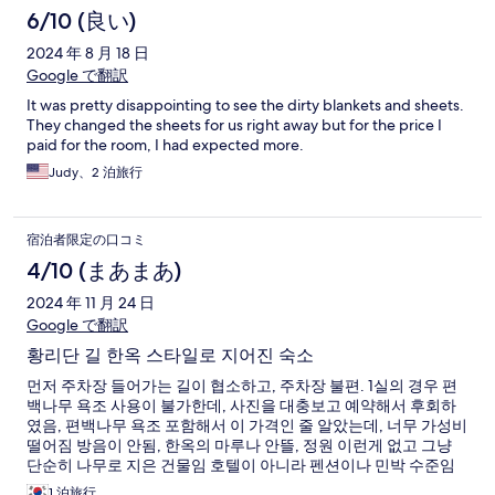
6/10 (良い)
2024 年 8 月 18 日
Google で翻訳
It was pretty disappointing to see the dirty blankets and sheets.
They changed the sheets for us right away but for the price I
paid for the room, I had expected more.
Judy、2 泊旅行
宿泊者限定の口コミ
4/10 (まあまあ)
2024 年 11 月 24 日
Google で翻訳
황리단 길 한옥 스타일로 지어진 숙소
먼저 주차장 들어가는 길이 협소하고, 주차장 불편. 1실의 경우 편
백나무 욕조 사용이 불가한데, 사진을 대충보고 예약해서 후회하
였음, 편백나무 욕조 포함해서 이 가격인 줄 알았는데, 너무 가성비
떨어짐 방음이 안됨, 한옥의 마루나 안뜰, 정원 이런게 없고 그냥
단순히 나무로 지은 건물임 호텔이 아니라 펜션이나 민박 수준임
황리단길에 위치한 것 외에 메리트 없음
1 泊旅行