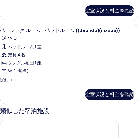
す
spa))
ー
の
1
シ
べ
空室状況と料金を確認
詳
ッ
ベ
て
細
ク
ッ
ル
の
ベーシック ルーム 1 ベッドルーム ((Seond
ベ
12
ー
ド
ベーシック ルーム 1 ベッドルーム ((Seondo)(no spa))
写
ー
ム
ル
19 ㎡
真
1
シ
ー
ベ
ベッドルーム 1 室
を
ッ
ッ
ム
定員 4 名
表
ド
ク
(Geumo(no
ル
シングル布団 1 組
示
ル
ー
spa))
WiFi (無料)
す
ム
ー
の
(Geumo(no
ベ
詳細
る
ム
す
spa))
ー
の
1
シ
べ
空室状況と料金を確認
詳
ッ
ベ
て
細
ク
ッ
ル
の
類似した宿泊施設
ー
ド
写
ム
ル
ウィヨンジェ ハノク ステイ
Naganja
真
1
ー
ベ
を
ッ