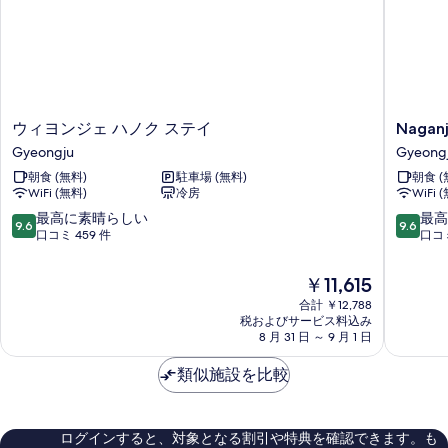
ム
表
ド
((Seondo)
ル
示
ー
(no
す
ム
spa))
((Seondo)
る
の
(no
spa))
す
ウ
Naganja
ウィヨンジェ ハノク ステイ
Nagan
の
ィ
Gyeong
べ
Gyeongju
Gyeong
詳
ヨ
細
て
朝食 (無料)
駐車場 (無料)
朝食 (
ン
WiFi (無料)
冷房
WiFi 
ジ
の
ェ
10
10
最高に素晴らしい
最高
写
9.6
9.6
ハ
段
段
口コミ 459 件
口コミ
真
ノ
階
階
ク
中
中
を
現
￥11,615
ス
9.6、
9.6、
在
表
テ
合計 ￥12,788
最
最
の
税およびサービス料込み
イ
高
高
示
料
8 月 31 日 ～ 9 月 1 日
Gyeongju
に
に
金
す
素
素
は
類似施設を比較
晴
晴
る
￥11,615
ら
ら
し
し
い、
い、
ログインすると、対象となる割引や特典を確認できます。も