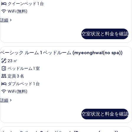
ク
ル
の
クイーンベッド 1 台
ル
ー
す
WiFi (無料)
ム
ー
べ
(Darak(poseok/myeonghwal))
ベ
詳細
ム
の
ー
て
詳
1
シ
空室状況と料金を確認
の
細
ッ
ベ
ク
写
ッ
ル
1 室のベッドルーム、WiFi (無料)
ベ
真
16
ー
ド
ベーシック ルーム 1 ベッドルーム (myeonghwal(no spa))
ー
ム
を
ル
23 ㎡
1
シ
表
ー
ベ
ベッドルーム 1 室
ッ
示
ッ
ム
定員 3 名
ド
ク
す
(poseok(no
ル
ダブルベッド 1 台
ル
る
ー
spa))
WiFi (無料)
ム
ー
の
(poseok(no
ベ
詳細
ム
す
spa))
ー
の
1
シ
べ
空室状況と料金を確認
詳
ッ
ベ
て
細
ク
ッ
ル
の
ベーシック ルーム 2 ベッドルーム (Donggu
ベ
16
ー