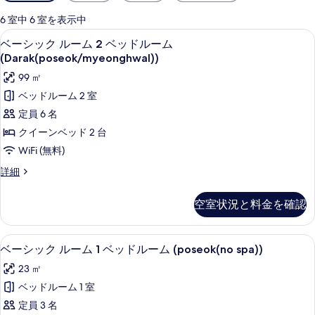
用
可
6 室中 6 室を表示中
能
ベーシック ルーム 2 ベッドルーム (Darak(
ベ
43
ベーシック ルーム 2 ベッドルーム
な
ー
(Darak(poseok/myeonghwal))
客
シ
99 ㎡
室
ッ
の
ベッドルーム 2 室
ク
絞
定員 6 名
り
ル
クイーンベッド 2 台
込
ー
WiFi (無料)
み
ム
条
ベ
詳細
2
ー
件
シ
ベ
空室状況と料金を確認
ッ
ッ
ク
ド
ル
1 室のベッドルーム、WiFi (無料)
ベ
14
ー
ベーシック ルーム 1 ベッドルーム (poseok(no spa))
ル
ー
ム
23 ㎡
ー
2
シ
ベ
ベッドルーム 1 室
ム
ッ
ッ
定員 3 名
(Darak(poseok/myeonghwal))
ド