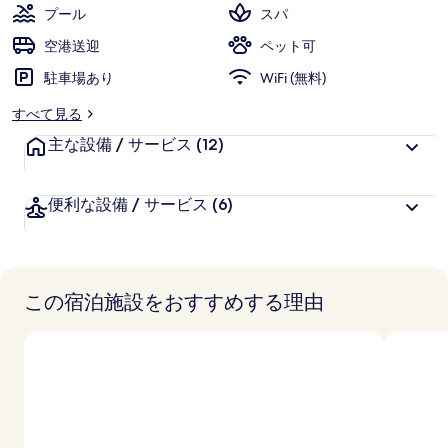
ド
評
客
プール
スパ
価
様
ホ
空港送迎
ペット可
に
テ
駐車場あり
好
WiFi (無料)
評
ル
すべて見る
件
の
主な設備 / サービス
の
(12)
写
口
コ
真
便利な設備 / サービス
(6)
ミ
ギ
ャ
ラ
この宿泊施設をおすすめする理由
リ
ー