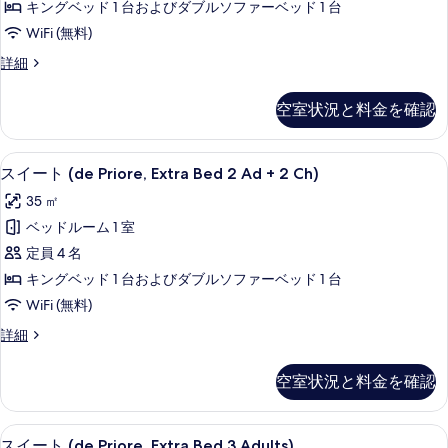
(Jacuzzi)
ー
キングベッド 1 台およびダブルソファーベッド 1 台
表
ラ
ビ
の
WiFi (無料)
示
ュ
ス
す
ー
ス
詳細
す
シ
(Jacuzzi)
イ
べ
る
の
ー
ー
て
空室状況と料金を確認
詳
ト
ビ
細
の
テ
ュ
ラ
写
セレクト コンフォート製ベッド、ミニ
ス
6
ス
スイート (de Priore, Extra Bed 2 Ad + 2 Ch)
ー
真
イ
シ
(Jacuzzi,
35 ㎡
ー
を
ー
ExtraBed
ビ
ベッドルーム 1 室
表
ト
ュ
2A+2Ch)
定員 4 名
ー
示
(de
の
(Jacuzzi,
キングベッド 1 台およびダブルソファーベッド 1 台
Priore,
す
す
ExtraBed
WiFi (無料)
Extra
2A+2Ch)
る
べ
の
Bed
ス
詳細
て
詳
イ
2
細
ー
の
Ad
空室状況と料金を確認
ト
写
+
(de
Priore,
2
真
セレクト コンフォート製ベッド、ミニ
ス
6
Extra
スイート (de Priore, Extra Bed 3 Adults)