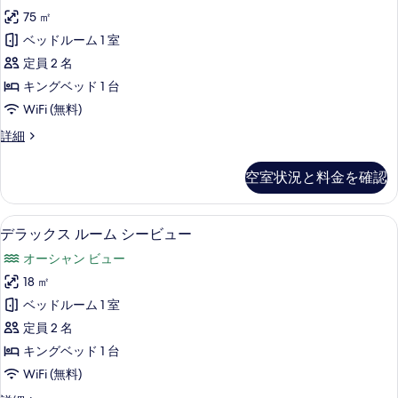
シ
ア
コ
75 ㎡
ー
ニ
ス
ベッドルーム 1 室
ー
ビ
イ
シ
定員 2 名
ュ
ー
ー
キングベッド 1 台
ー
ビ
ト
ュ
WiFi (無料)
の
ー
キ
ジ
詳細
す
の
ン
ュ
詳
べ
ニ
グ
細
空室状況と料金を確認
ア
て
ベ
ス
の
イ
ッ
デラックス ルーム シービュー | 部屋
デ
写
3
ー
デラックス ルーム シービュー
ド
ラ
ト
真
オーシャン ビュー
1
キ
ッ
を
ン
18 ㎡
台
ク
グ
表
ベッドルーム 1 室
シ
ベ
ス
示
ッ
定員 2 名
ー
ル
ド
す
キングベッド 1 台
ビ
1
ー
る
WiFi (無料)
台
ュ
ム
シ