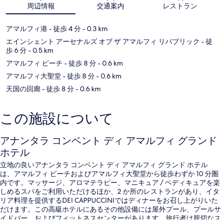
周辺情報
交通案内
レストラン
アマルフィ港
- 徒歩 4 分
- 0.3 km
エインシェント アーセナルズ オブ ザ アマルフィ リパブリック
- 徒
歩 6 分
- 0.5 km
アマルフィ ビーチ
- 徒歩 8 分
- 0.6 km
アマルフィ大聖堂
- 徒歩 8 分
- 0.6 km
天国の回廊
- 徒歩 8 分
- 0.6 km
この施設について
アナンタラ コンベント ディ アマルフィ グランド
ホテル
立地の良いアナンタラ コンベント ディ アマルフィ グランド ホテル
は、アマルフィ ビーチおよびアマルフィ大聖堂から徒歩わずか 10 分圏
内です。マッサージ、アロマテラピー、マニキュア / ペディキュアを楽
しめるスパをご利用いただけるほか、2 か所のレストランがあり、イタ
リア料理を提供するDEI CAPPUCCINIではディナーをお召し上がりいた
だけます。この高級ホテルにあるその他設備には屋外プール、プールサ
イドバー、およびフィットネスセンターがあります。旅行者は親切なス