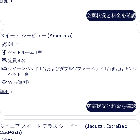
ス
詳細
示
ー
イ
ー
す
ビ
空室状況と料金を確認
ト
る
ュ
テ
ラ
ー
セレクト コンフォート製ベッド、ミニ
ス
4
ス
スイート シービュー (Anantara)
(dell’Eremita,Jacuzzi,
イ
シ
34 ㎡
ExtraBed2Ad+1Ch)
ー
ー
ビ
の
ベッドルーム 1 室
ト
ュ
す
定員 4 名
ー
シ
(dell’Eremita,Jacuzzi,
べ
クイーンベッド 1 台およびダブルソファーベッド 1 台またはキング
ー
ExtraBed2Ad+1Ch)
ベッド 1 台
て
の
ビ
WiFi (無料)
の
詳
ュ
細
ス
詳細
写
ー
イ
真
ー
(Anantara)
空室状況と料金を確認
ト
を
の
シ
表
ー
す
部屋からの景観
ジ
6
ビ
示
ジュニア スイート テラス シービュー (Jacuzzi, ExtraBed
べ
ュ
ュ
2ad+2ch)
す
て
ー
ニ