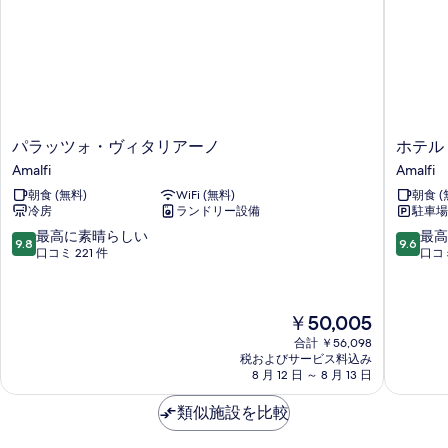
写
Cappuccini)
の
真
の
写
詳
を
細
真
表
を
示
表
す
パ
ホ
示
パラッツォ・ヴィタリアーノ
ホテル
る
ラ
テ
Amalfi
Amalfi
す
ッ
ル
朝食 (無料)
WiFi (無料)
朝食 (
る
ツ
ア
冷房
ランドリー設備
駐車場
ォ・
マ
ヴ
ル
10
10
最高に素晴らしい
最高
9.8
9.6
ィ
フ
段
段
口コミ 221 件
口コミ
タ
ィ
階
階
リ
Amalfi
中
中
ア
9.8、
9.6、
現
￥50,005
ー
最
最
在
ノ
高
高
合計 ￥56,098
の
Amalfi
税およびサービス料込み
に
に
料
8 月 12 日 ～ 8 月 13 日
素
素
金
晴
晴
は
類似施設を比較
ら
ら
￥50,005
し
し