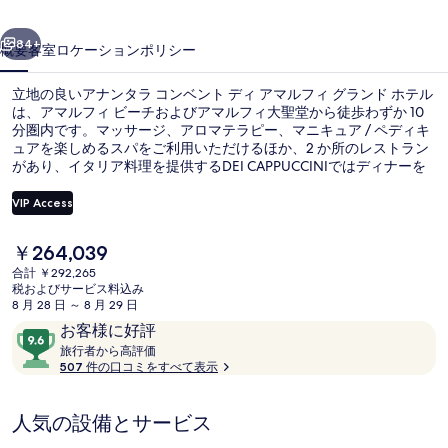
ン
前へ
次へ
ベ
84+
概要
客室
ロケーション
ポリシー
ン
立地の良いアナンタラ コンベント ディ アマルフィ グランド ホテル
ト
は、アマルフィ ビーチおよびアマルフィ大聖堂から徒歩わずか 10
分圏内です。マッサージ、アロマテラピー、マニキュア / ペディキ
デ
ュアを楽しめるスパをご利用いただけるほか、2 か所のレストラン
ィ
があり、イタリア料理を提供するDEI CAPPUCCINIではディナーを
お召し上がりいただけます。この高級ホテルにあるその他設備には
ア
屋外プール、プールサイドバー、およびフィットネスセンターがあ
VIP Access
ります。旅行者は親切なスタッフを評価しています。
マ
現
￥264,039
外観
ル
在
合計 ￥292,265
の
税およびサービス料込み
フ
料
8 月 28 日 ～ 8 月 29 日
金
ィ
口
10
お客様に好評
は
コ
旅
段
旅行者から高評価
グ
￥264,039
行
507 件の口コミをすべて表示
ミ
階
で
者
ラ
す
中
か
9.6、
人気の設備とサービス
ン
ら
お
高