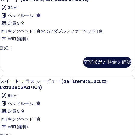
Ch)
を
イ
Bed
の
34 ㎡
表
2
ー
Ad
す
ベッドルーム 1 室
示
ト
+
べ
定員 3 名
す
2
(de
て
Ch)
キングベッド 1 台およびダブルソファーベッド 1 台
る
Priore,
の
の
WiFi (無料)
Extra
詳
写
細
Bed
ス
詳細
イ
真
3
ー
Adults)
空室状況と料金を確認
を
ト
の
(de
表
Priore,
す
セレクト コンフォート製ベッド、ミニ
ス
示
6
Extra
スイート テラス シービュー (dell’Eremita,Jacuzzi,
べ
イ
す
Bed
ExtraBed2Ad+1Ch)
3
て
ー
る
85 ㎡
Adults)
の
ト
の
ベッドルーム 1 室
詳
写
テ
定員 3 名
細
真
ラ
キングベッド 1 台
を
ス
WiFi (無料)
表
シ