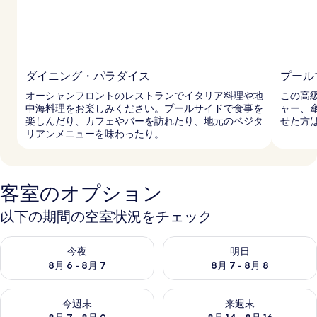
ダイニング・パラダイス
プール
オーシャンフロントのレストランでイタリア料理や地
この高
中海料理をお楽しみください。プールサイドで食事を
ャー、
楽しんだり、カフェやバーを訪れたり、地元のベジタ
せた方
リアンメニューを味わったり。
客室のオプション
以下の期間の空室状況をチェック
今夜 8月 6 - 8月 7 の空室状況をチェック
明日 8月 7 - 8月 8 の空室
今夜
明日
8月 6 - 8月 7
8月 7 - 8月 8
今週末 8月 7 - 8月 9 の空室状況をチェック
来週末 8月 14 - 8月 16 の
今週末
来週末