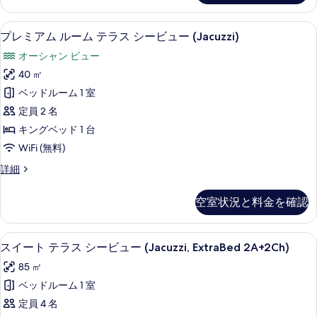
ー
ル
ー
ト
セレクト コンフォート製ベッド、ミニ
プ
5
シ
プレミアム ルーム テラス シービュー (Jacuzzi)
テ
レ
ブ
オーシャン ビュー
ス
ラ
ミ
イ
40 ㎡
ス
ア
ー
ベッドルーム 1 室
(Suite
ト
ム
テ
定員 2 名
dell'Eremita
ル
ラ
Terrace
キングベッド 1 台
ス
ー
&
WiFi (無料)
(Suite
ム
Jacuzzi)
dell'Eremita
プ
詳細
Terrace
テ
の
レ
&
ラ
ミ
す
Jacuzzi)
空室状況と料金を確認
ア
ス
の
べ
ム
詳
シ
ル
て
細
セレクト コンフォート製ベッド、ミニ
ス
5
ー
スイート テラス シービュー (Jacuzzi, ExtraBed 2A+2Ch)
ー
の
イ
ム
ビ
85 ㎡
写
テ
ー
ラ
ュ
ベッドルーム 1 室
真
ト
ス
ー
定員 4 名
を
シ
テ