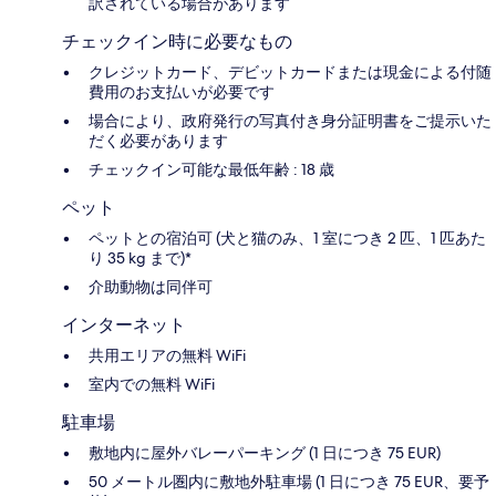
訳されている場合があります
チェックイン時に必要なもの
クレジットカード、デビットカードまたは現金による付随
費用のお支払いが必要です
場合により、政府発行の写真付き身分証明書をご提示いた
だく必要があります
チェックイン可能な最低年齢 : 18 歳
ペット
ペットとの宿泊可 (犬と猫のみ、1 室につき 2 匹、1 匹あた
り 35 kg まで)*
介助動物は同伴可
インターネット
共用エリアの無料 WiFi
室内での無料 WiFi
駐車場
敷地内に屋外バレーパーキング (1 日につき 75 EUR)
50 メートル圏内に敷地外駐車場 (1 日につき 75 EUR、要予