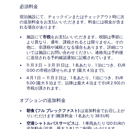
必須料金
宿泊施設にて、チェックインまたはチェックアウト時に次
の追加料金をお支払いいただきます。料金には税金が含ま
れる場合があります :
施設にて
市税
をお支払いいただきます。税額は季節に
より異なり、通年、課税されるとは限りません。その
他に、非課税や減税となる場合もあります。詳細につ
いては施設にお問い合わせください。連絡先は予約後
に送信される予約確認通知に記載されています。
11 月 3 日 ～ 3 月 31 日は、1 名あたり、1 泊につき、EUR
0.00 の市税が課せられます (最大 4 泊まで)。
4 月 1 日 ～ 11 月 2 日は、1 名あたり、1 泊につき、EUR
5.00 (最大 5 泊まで。以降は最大 4 泊まで EUR 2.50) の
市税が課されます。
オプションの追加料金
朝食 (フル ブレックファスト)
は追加料金でお召し上が
りいただけます (概算料金 : 1 名あたり 38 EUR)
空港シャトルバスサービス
は、1 車両あたり 120 EURの
追加料金 (片道、最大 2 名) でご利用いただけます