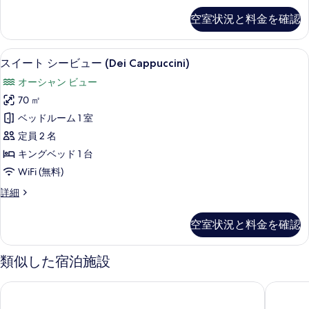
す
2ad+2ch)
ニ
ラ
空室状況と料金を確認
の
べ
ア
ス
詳
ス
て
細
イ
シ
スイート シービュー (Dei Cappuc
ス
の
5
ー
スイート シービュー (Dei Cappuccini)
ー
イ
ト
写
オーシャン ビュー
テ
ビ
ー
真
ラ
70 ㎡
ュ
ト
ス
を
ベッドルーム 1 室
ー
シ
シ
表
ー
定員 2 名
(Jacuzzi,
ー
示
ビ
キングベッド 1 台
Extra
ュ
ビ
す
Bed
WiFi (無料)
ー
ュ
る
(Jacuzzi,
3
ス
詳細
Extra
ー
Adults)
イ
Bed
(Dei
ー
の
3
空室状況と料金を確認
ト
Cappuccini)
Adults)
す
シ
の
の
ー
べ
類似した宿泊施設
詳
す
ビ
細
て
ュ
べ
パラッツォ・ヴィタリアーノ
ホテル 
の
ー
て
(Dei