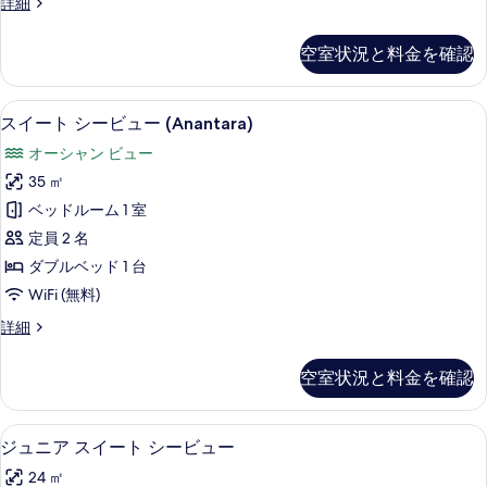
ー
デ
詳細
ー
シ
ラ
(Terrace
ビ
ー
ッ
ュ
空室状況と料金を確認
and
ク
ビ
ー
Jacuzzi)
ス
(Terrace
ュ
ル
の
and
セレクト コンフォート製ベッド、ミニ
ス
4
ー
スイート シービュー (Anantara)
ー
Jacuzzi)
す
イ
ム
の
の
オーシャン ビュー
シ
べ
ー
詳
ー
す
35 ㎡
細
て
ト
ビ
べ
ベッドルーム 1 室
ュ
の
シ
ー
て
定員 2 名
写
ー
の
の
ダブルベッド 1 台
真
詳
ビ
写
WiFi (無料)
細
を
ュ
真
ス
詳細
表
ー
イ
を
示
(Anantara)
ー
空室状況と料金を確認
表
ト
す
の
シ
示
る
す
ー
部屋からの景観
ジ
す
5
ビ
べ
ジュニア スイート シービュー
ュ
ュ
る
て
24 ㎡
ー