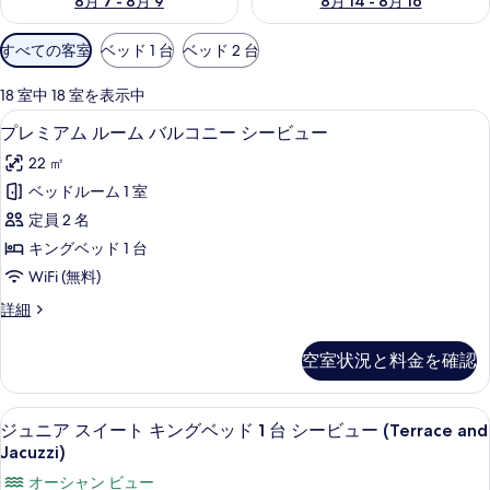
8月 7 - 8月 9
8月 14 - 8月 16
利
すべての客室
ベッド 1 台
ベッド 2 台
用
可
18 室中 18 室を表示中
能
セレクト コンフォート製ベッド、ミニ
プ
4
プレミアム ルーム バルコニー シービュー
な
レ
客
22 ㎡
ミ
室
ベッドルーム 1 室
ア
の
定員 2 名
ム
絞
キングベッド 1 台
り
ル
WiFi (無料)
込
ー
み
プ
詳細
ム
レ
条
バ
ミ
件
空室状況と料金を確認
ア
ル
ム
コ
ル
部屋からの景観
ジ
7
ー
ジュニア スイート キングベッド 1 台 シービュー (Terrace and
ニ
ュ
ム
Jacuzzi)
ー
バ
ニ
オーシャン ビュー
ル