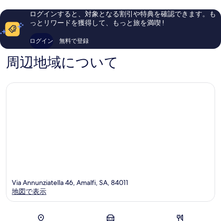
い、
い、
口
口
ログインすると、対象となる割引や特典を確認できます。も
コ
コ
っとリワードを獲得して、もっと旅を満喫 !
ミ
ミ
221
108
ログイン
無料で登録
件
件
件
件
周辺地域について
の
の
口
口
コ
コ
ミ
ミ
Via Annunziatella 46, Amalfi, SA, 84011
地図で表示
地図