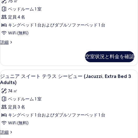
75 ㎡
る
(Anantara)
の
ア
の
ベッドルーム 1 室
写
詳
ス
定員 4 名
細
真
イ
キングベッド 1 台およびダブルソファーベッド 1 台
を
ー
WiFi (無料)
表
ト
ジ
詳細
示
テ
ュ
す
ニ
ラ
空室状況と料金を確認
ア
る
ス
ス
イ
シ
部屋からの景観
ジ
6
ー
ジュニア スイート テラス シービュー (Jacuzzi, Extra Bed 3
ー
ュ
ト
Adults)
テ
ビ
ニ
74 ㎡
ラ
ュ
ア
ス
ベッドルーム 1 室
ー
シ
ス
定員 3 名
ー
(Jacuzzi,
イ
ビ
キングベッド 1 台およびダブルソファーベッド 1 台
ExtraBed
ュ
ー
WiFi (無料)
2ad+2ch)
ー
ト
(Jacuzzi,
の
ジ
詳細
ExtraBed
テ
ュ