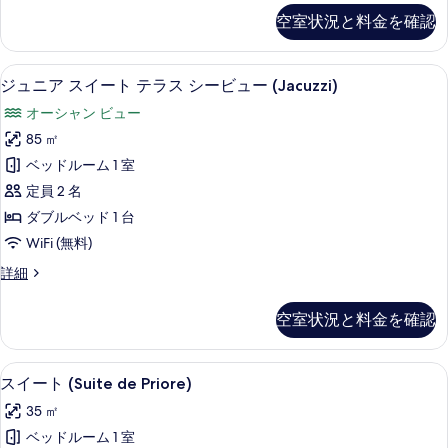
ー
ニ
空室状況と料金を確認
を
ア
ビ
ス
表
ュ
イ
セレクト コンフォート製ベッド、ミニ
ジ
示
5
ー
ジュニア スイート テラス シービュー (Jacuzzi)
ー
ュ
ト
す
(Extra
オーシャン ビュー
シ
ニ
る
Bed
ー
85 ㎡
ア
ビ
2
ベッドルーム 1 室
ュ
ス
Adults
ー
定員 2 名
イ
+
(Extra
ダブルベッド 1 台
Bed
1
ー
WiFi (無料)
2
Child)
ト
Adults
ジ
詳細
の
+
テ
ュ
1
す
ラ
ニ
Child)
空室状況と料金を確認
べ
ア
ス
の
ス
て
詳
シ
イ
細
セレクト コンフォート製ベッド、ミニ
ス
の
6
ー
スイート (Suite de Priore)
ー
イ
ト
写
ビ
35 ㎡
テ
ー
真
ラ
ュ
ベッドルーム 1 室