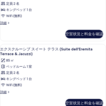
ト
ス
を
ー
定員 2 名
シ
(Suite
表
(Jacuzzi)
ー
キングベッド 1 台
de
ビ
示
の
WiFi (無料)
Priore)
ュ
す
す
ー
の
ス
詳細
る
(Jacuzzi)
イ
べ
す
の
ー
て
空室状況と料金を確認
詳
べ
ト
細
の
(Suite
て
de
写
セレクト コンフォート製ベッド、ミニ
エ
の
6
Priore)
エクスクルーシブ スイート テラス (Suite dell'Eremita
真
ク
の
写
Terrace & Jacuzzi)
詳
を
ス
真
85 ㎡
細
表
ク
を
ベッドルーム 1 室
示
ル
表
定員 2 名
す
ー
示
キングベッド 1 台
る
シ
す
WiFi (無料)
ブ
る
エ
詳細
ス
ク
ス
イ
空室状況と料金を確認
ク