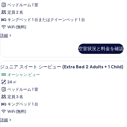
ニ
の
(Anantara)
ベッドルーム 1 室
ア
の
写
定員 2 名
詳
ス
真
細
キングベッド 1 台またはクイーンベッド 1 台
イ
を
WiFi (無料)
ー
表
ジ
詳細
ト
ュ
示
シ
ニ
す
空室状況と料金を確認
ア
ー
る
ス
ビ
イ
部屋からの景観
ジ
5
ー
ジュニア スイート シービュー (Extra Bed 2 Adults + 1 Child)
ュ
ュ
ト
ー
オーシャン ビュー
シ
ニ
ー
の
24 ㎡
ア
ビ
す
ベッドルーム 1 室
ュ
ス
ー
べ
定員 3 名
イ
の
て
キングベッド 1 台
詳
ー
の
WiFi (無料)
細
ト
写
ジ
詳細
シ
ュ
真