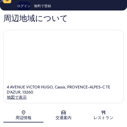
ス
件
の
ログイン
無料で登録
Cassis
件
口
の
コ
周辺地域について
口
ミ
コ
ミ
4 AVENUE VICTOR HUGO, Cassis, PROVENCE-ALPES-C TE
D'AZUR, 13260
地図で表示
地図
周辺情報
交通案内
レストラン