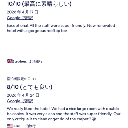
10/10 (最高に素晴らしい)
2026 年 4 月 17 日
Google で翻訳
Exceptional. All the staff were super friendly. New renovated
hotel with a gorgeous rooftop bar
Stephen、2 泊旅行
宿泊者限定の口コミ
8/10 (とても良い)
2026 年 4 月 24 日
Google で翻訳
We really liked the hotel. We had a nice large room with double
balconies. It was very clean and the staff was super friendly. Our
only critique is to clean or get rid of the carpet!! 😬
Julie、1 泊旅行