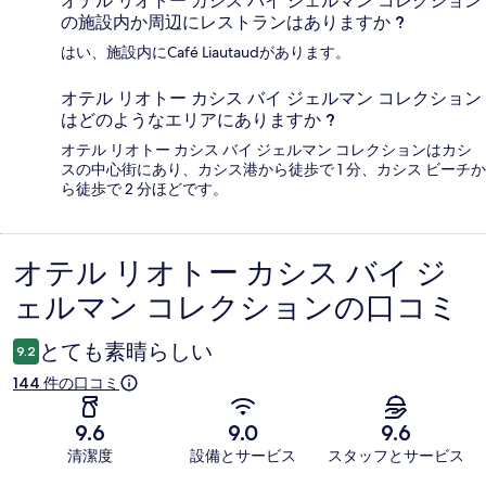
オテル リオトー カシス バイ ジェルマン コレクション
の施設内か周辺にレストランはありますか ?
はい、施設内にCafé Liautaudがあります。
オテル リオトー カシス バイ ジェルマン コレクション
はどのようなエリアにありますか ?
オテル リオトー カシス バイ ジェルマン コレクションはカシ
スの中心街にあり、カシス港から徒歩で 1 分、カシス ビーチか
ら徒歩で 2 分ほどです。
オテル リオトー カシス バイ ジ
口
ェルマン コレクションの口コミ
コ
ミ
とても素晴らしい
9.2
144 件の口コミ
9.6
9.0
9.6
清潔度
設備とサービス
スタッフとサービス