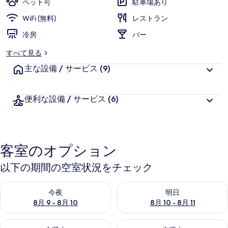
ペット可
駐車場あり
ク
WiFi (無料)
レストラン
シ
冷房
バー
ョ
すべて見る
ン
主な設備 / サービス
(9)
の
写
便利な設備 / サービス
(6)
真
ギ
ャ
客室のオプション
ラ
以下の期間の空室状況をチェック
リ
今夜 8月 9 - 8月 10 の空室状況をチェック
明日 8月 10 - 8月 11 の空
ー
今夜
明日
8月 9 - 8月 10
8月 10 - 8月 11
今週末 8月 14 - 8月 16 の空室状況をチェック
来週末 8月 21 - 8月 23 の