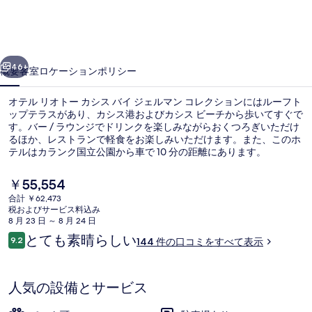
ト
ー
前へ
次へ
カ
46+
概要
客室
ロケーション
ポリシー
シ
オテル リオトー カシス バイ ジェルマン コレクションにはルーフト
ス
ップテラスがあり、カシス港およびカシス ビーチから歩いてすぐで
す。バー / ラウンジでドリンクを楽しみながらおくつろぎいただけ
バ
るほか、レストランで軽食をお楽しみいただけます。また、このホ
イ
テルはカランク国立公園から車で 10 分の距離にあります。
ジ
現
￥55,554
在
ェ
合計 ￥62,473
の
税およびサービス料込み
レストラン
ル
料
8 月 23 日 ～ 8 月 24 日
金
口
とても素晴らしい
マ
9.2
144 件の口コミをすべて表示
は
10段階中9.2
コ
￥55,554
ン
ミ
で
す
コ
人気の設備とサービス
レ