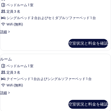
ー
示
ー
ニ
ベッドルーム 1 室
ト
す
ム
ー
定員 3 名
バ
バ
る
ル
ハ
シングルベッド 2 台およびセミダブルソファーベッド 1 台
ル
コ
ー
WiFi (無料)
ニ
コ
バ
ー
ス
詳細
ニ
ハ
イ
ー
ー
ー
ー
空室状況と料金を確認
ビ
バ
ト
の
ー
バ
ュ
す
ビ
ル
高級寝具、ノートパソコン用作業スペース
ル
ー
ュ
4
コ
ルーム
べ
ー
ー
ニ
の
て
ベッドルーム 1 室
の
ー
ム
す
詳
の
の
定員 3 名
の
細
べ
詳
写
クイーンベッド 1 台およびシングルソファーベッド 1 台
細
す
て
真
WiFi (無料)
べ
の
を
ル
詳細
て
写
ー
表
の
ム
真
空室状況と料金を確認
示
の
写
を
詳