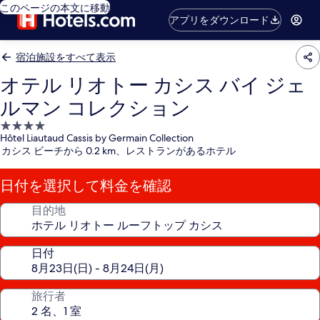
このページの本文に移動
アプリをダウンロード
宿泊施設をすべて表示
オテル リオトー カシス バイ ジェ
ルマン コレクション
4.0
Hôtel Liautaud Cassis by Germain Collection
つ
カシス ビーチから 0.2 km、レストランがあるホテル
星
宿
日付を選択して料金を確認
泊
施
目的地
設
日付
旅行者