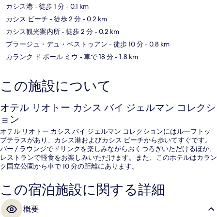
カシス港
- 徒歩 1 分
- 0.1 km
カシス ビーチ
- 徒歩 2 分
- 0.2 km
カシス観光案内所
- 徒歩 2 分
- 0.2 km
プラージュ・デュ・ベストゥアン
- 徒歩 10 分
- 0.8 km
カランク ド ポール ミウ
- 車で 18 分
- 1.8 km
この施設について
オテル リオトー カシス バイ ジェルマン コレクシ
ョン
オテル リオトー カシス バイ ジェルマン コレクションにはルーフトッ
プテラスがあり、カシス港およびカシス ビーチから歩いてすぐです。
バー / ラウンジでドリンクを楽しみながらおくつろぎいただけるほか、
レストランで軽食をお楽しみいただけます。また、このホテルはカラン
ク国立公園から車で 10 分の距離にあります。
この宿泊施設に関する詳細
概要