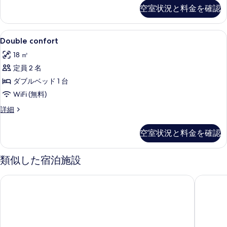
port
空室状況と料金を確認
の
view
の
写
詳
Double
高級寝具、ノートパソコン用作業スペース
真
1
細
Double confort
confort
を
18 ㎡
の
表
定員 2 名
す
示
ダブルベッド 1 台
べ
す
WiFi (無料)
て
る
Double
詳細
の
confort
写
の
空室状況と料金を確認
詳
真
細
を
類似した宿泊施設
表
示
ベストウェスタン ホテル & スパ クール ドゥ カシス
パメラ 
す
る