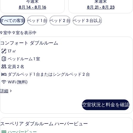
今週末
来週末
8月 14 - 8月 16
8月 21 - 8月 23
利
すべての客室
ベッド 1 台
ベッド 2 台
ベッド 3 台以上
用
可
9 室中 9 室を表示中
能
高級寝具、ノートパソコン用作業スペース
コ
8
コンフォート ダブルルーム
な
ン
客
17 ㎡
フ
室
ベッドルーム 1 室
ォ
の
定員 2 名
ー
絞
ダブルベッド 1 台またはシングルベッド 2 台
り
ト
WiFi (無料)
込
ダ
み
コ
詳細
ブ
ン
条
ル
フ
件
空室状況と料金を確認
ォ
ル
ー
ー
ト
高級寝具、ノートパソコン用作業スペース
ス
9
ダ
スーペリア ダブルルーム ハーバービュー
ム
ー
ブ
の
ハーバービュー