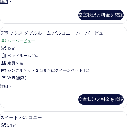
す
デ
詳細
ー
ル
ラ
べ
の
ー
ッ
詳
空室状況と料金を確認
て
ク
ム
細
ス
の
バ
ダ
高級寝具、ノートパソコン用作業スペース
デ
写
6
ブ
デラックス ダブルルーム バルコニー ハーバービュー
ル
ラ
ル
真
コ
ハーバービュー
ル
ッ
を
ー
ニ
16 ㎡
ク
表
ム
ー
ベッドルーム 1 室
バ
ス
示
ル
の
定員 2 名
ダ
す
コ
す
シングルベッド 2 台またはクイーンベッド 1 台
ニ
ブ
る
べ
WiFi (無料)
ー
ル
の
て
デ
詳細
詳
ル
ラ
の
細
ー
ッ
空室状況と料金を確認
写
ク
ム
ス
真
バ
ダ
スイート バルコニー | 高級寝具、ノー
ス
を
8
ブ
スイート バルコニー
ル
イ
ル
表
コ
24 ㎡
ル