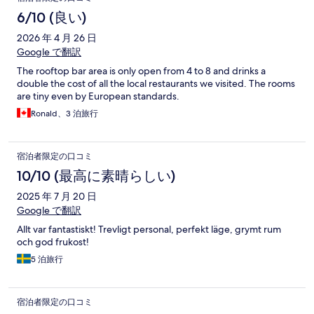
6/10 (良い)
2026 年 4 月 26 日
Google で翻訳
The rooftop bar area is only open from 4 to 8 and drinks a
double the cost of all the local restaurants we visited. The rooms
are tiny even by European standards.
Ronald、3 泊旅行
宿泊者限定の口コミ
10/10 (最高に素晴らしい)
2025 年 7 月 20 日
Google で翻訳
Allt var fantastiskt! Trevligt personal, perfekt läge, grymt rum
och god frukost!
5 泊旅行
宿泊者限定の口コミ