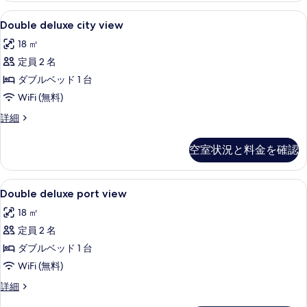
す
真
表
細
Double
高級寝具、ノートパソコン用作業スペース
る
3
Double deluxe city view
を
示
deluxe
表
18 ㎡
す
city
示
定員 2 名
る
view
す
の
ダブルベッド 1 台
る
す
WiFi (無料)
べ
Double
詳細
deluxe
て
city
空室状況と料金を確認
の
view
の
写
詳
Double
高級寝具、ノートパソコン用作業スペース
真
3
細
Double deluxe port view
deluxe
を
18 ㎡
port
表
定員 2 名
view
示
の
ダブルベッド 1 台
す
す
WiFi (無料)
る
べ
Double
詳細
deluxe
て