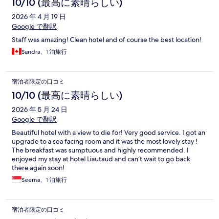
10/10 (最高に素晴らしい)
2026 年 4 月 19 日
Google で翻訳
Staff was amazing! Clean hotel and of course the best location!
Sandra、1 泊旅行
宿泊者限定の口コミ
10/10 (最高に素晴らしい)
2026 年 5 月 24 日
Google で翻訳
Beautiful hotel with a view to die for! Very good service. I got an
upgrade to a sea facing room and it was the most lovely stay !
The breakfast was sumptuous and highly recommended. I
enjoyed my stay at hotel Liautaud and can’t wait to go back
there again soon!
Seema、1 泊旅行
宿泊者限定の口コミ