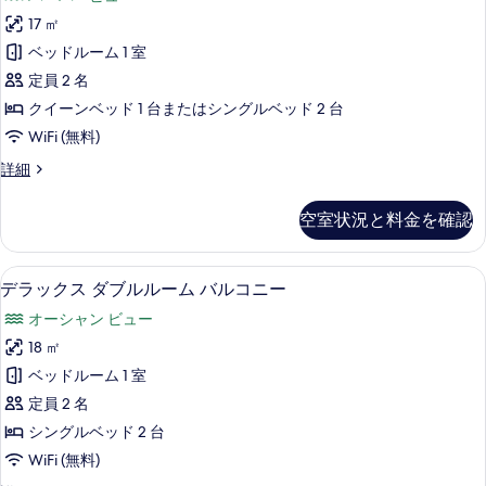
ル
ペ
ル
す
17 ㎡
リ
ー
べ
ベッドルーム 1 室
ム
ア
の
て
定員 2 名
ダ
詳
の
クイーンベッド 1 台またはシングルベッド 2 台
細
ブ
写
WiFi (無料)
ル
真
ス
詳細
ル
ー
を
ー
ペ
空室状況と料金を確認
表
リ
ム
ア
示
ハ
ダ
高級寝具、ノートパソコン用作業スペース
デ
す
7
ブ
デラックス ダブルルーム バルコニー
ー
ラ
ル
る
バ
オーシャン ビュー
ル
ッ
ー
ー
18 ㎡
ク
ム
ビ
ベッドルーム 1 室
ハ
ス
ー
ュ
定員 2 名
ダ
バ
ー
シングルベッド 2 台
ー
ブ
の
WiFi (無料)
ビ
ル
ュ