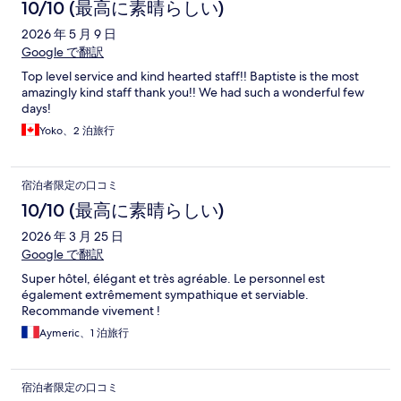
10/10 (最高に素晴らしい)
2026 年 5 月 9 日
Google で翻訳
Top level service and kind hearted staff!! Baptiste is the most
amazingly kind staff thank you!! We had such a wonderful few
days!
Yoko、2 泊旅行
宿泊者限定の口コミ
10/10 (最高に素晴らしい)
2026 年 3 月 25 日
Google で翻訳
Super hôtel, élégant et très agréable. Le personnel est
également extrêmement sympathique et serviable.
Recommande vivement !
Aymeric、1 泊旅行
宿泊者限定の口コミ