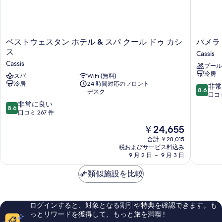
ベ
パ
ベストウェスタン ホテル & スパ クール ドゥ カシ
パメラ
ス
メ
ス
Cassis
ト
ラ
Cassis
プール
ウ
オ
冷房
ェ
スパ
WiFi (無料)
テ
冷房
24 時間対応のフロント
ス
ル
10
非常
8.6
デスク
タ
カ
段
口コミ
ン
シ
10
階
非常に良い
8.6
ホ
ス
段
中
口コミ 267 件
テ
Cassis
階
8.6、
現
￥24,655
ル
中
非
在
&
8.6、
常
合計 ￥28,015
の
ス
税およびサービス料込み
非
に
料
9 月 2 日 ～ 9 月 3 日
パ
常
良
金
ク
に
い、
は
類似施設を比較
ー
良
口
￥24,655
ル
い、
コ
ド
口
ミ
ゥ
コ
379
ログインすると、対象となる割引や特典を確認できます。も
カ
ミ
件
っとリワードを獲得して、もっと旅を満喫 !
シ
267
件