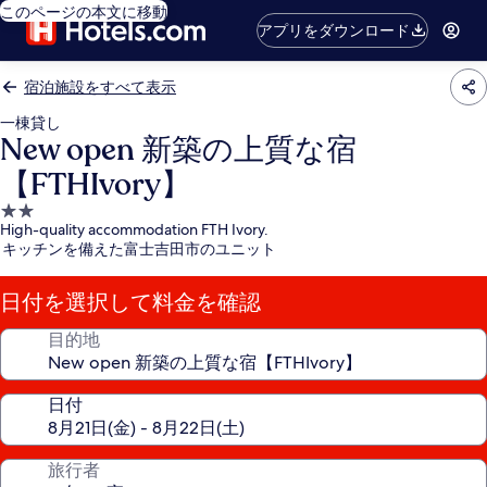
このページの本文に移動
アプリをダウンロード
宿泊施設をすべて表示
一棟貸し
New open 新築の上質な宿
【FTHIvory】
2.0
High-quality accommodation FTH Ivory.
つ
キッチンを備えた富士吉田市のユニット
星
宿
日付を選択して料金を確認
泊
施
目的地
設
日付
旅行者