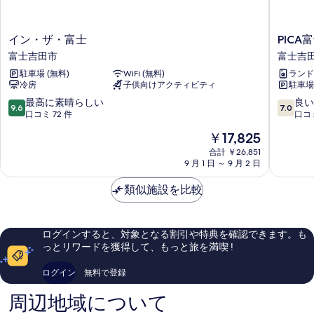
イ
PICA
イン・ザ・富士
PICA
ン・
富
富士吉田市
富士吉
ザ・
士
駐車場 (無料)
WiFi (無料)
ランド
富
吉
冷房
子供向けアクティビティ
駐車場 
士
田
富
富
10
10
最高に素晴らしい
良い
9.6
7.0
士
士
段
段
口コミ 72 件
口コミ
吉
吉
階
階
現
￥17,825
田
田
中
中
在
市
市
9.6、
7.0、
合計 ￥26,851
の
9 月 1 日 ～ 9 月 2 日
最
良
料
高
い、
金
類似施設を比較
に
口
は
素
コ
￥17,825
晴
ミ
ら
16
ログインすると、対象となる割引や特典を確認できます。も
し
件
っとリワードを獲得して、もっと旅を満喫 !
い、
件
口
の
ログイン
無料で登録
コ
口
ミ
コ
周辺地域について
72
ミ