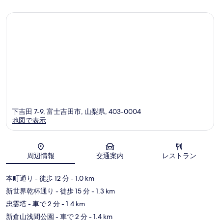
件
件
の
口
コ
ミ
下吉田 7-9, 富士吉田市, 山梨県, 403-0004
地図で表示
地図
周辺情報
交通案内
レストラン
本町通り
- 徒歩 12 分
- 1.0 km
新世界乾杯通り
- 徒歩 15 分
- 1.3 km
忠霊塔
- 車で 2 分
- 1.4 km
新倉山浅間公園
- 車で 2 分
- 1.4 km