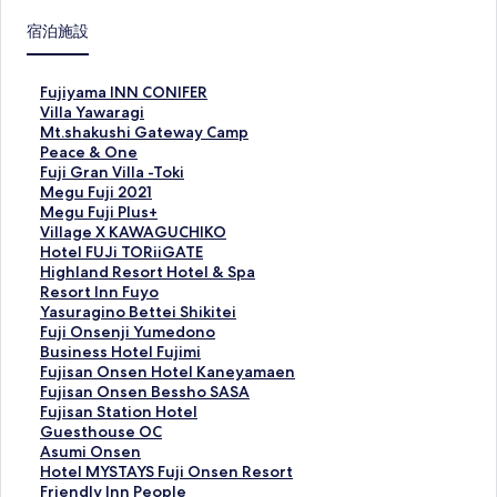
宿泊施設
F
Fujiyama INN CONIFER
u
V
Villa Yawaragi
j
i
M
Mt.shakushi Gateway Camp
i
l
t
P
Peace & One
y
l
.
e
F
Fuji Gran Villa -Toki
a
a
s
a
u
M
Megu Fuji 2021
m
Y
h
c
j
e
M
Megu Fuji Plus+
a
a
a
e
i
g
e
V
Village X KAWAGUCHIKO
I
w
k
&
G
u
g
i
H
Hotel FUJi TORiiGATE
N
a
u
O
r
F
u
l
o
H
Highland Resort Hotel & Spa
N
r
s
n
a
u
F
l
t
i
R
Resort Inn Fuyo
C
a
h
e
n
j
u
a
e
g
e
Y
Yasuragino Bettei Shikitei
O
g
i
の
V
i
j
g
l
h
s
a
F
Fuji Onsenji Yumedono
N
i
G
ペ
i
2
i
e
F
l
o
s
u
B
Business Hotel Fujimi
I
の
a
ー
l
0
P
X
U
a
r
u
j
u
F
Fujisan Onsen Hotel Kaneyamaen
F
ペ
t
ジ
l
2
l
K
J
n
t
r
i
s
u
F
Fujisan Onsen Bessho SASA
E
ー
e
を
a
1
u
A
i
d
I
a
O
i
j
u
F
Fujisan Station Hotel
R
ジ
w
開
-
の
s
W
T
R
n
g
n
n
i
j
u
G
Guesthouse OC
の
を
a
く
T
ペ
+
A
O
e
n
i
s
e
s
i
j
u
A
Asumi Onsen
ペ
開
y
リ
o
ー
の
G
R
s
F
n
e
s
a
s
i
e
s
H
Hotel MYSTAYS Fuji Onsen Resort
ー
く
C
ン
k
ジ
ペ
U
i
o
u
o
n
s
n
a
s
s
u
o
F
Friendly Inn People