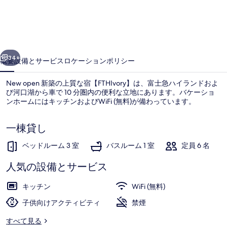
の
上
質
前へ
次へ
な
34+
概要
設備とサービス
ロケーション
ポリシー
宿
New open 新築の上質な宿【FTHIvory】は、富士急ハイランドおよ
【FTHIvory】
び河口湖から車で 10 分圏内の便利な立地にあります。バケーショ
の
ンホームにはキッチンおよびWiFi (無料)が備わっています。
写
一棟貸し
真
ベッドルーム 3 室
バスルーム 1 室
定員 6 名
ギ
ャ
人気の設備とサービス
外観
ラ
キッチン
WiFi (無料)
リ
子供向けアクティビティ
禁煙
ー
すべて見る