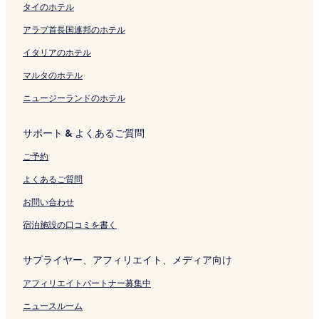
タイのホテル
開
ク
の
ク
く
く
ペ
リ
アラブ首長国連邦のホテル
リ
ー
ン
ン
ジ
ク
イタリアのホテル
ク
を
開
マルタのホテル
く
ニュージーランドのホテル
リ
ン
ク
サポート & よくあるご質問
ご予約
よくあるご質問
お問い合わせ
宿泊施設の口コミを書く
サプライヤー、アフィリエイト、メディア向け
アフィリエイトパートナー募集中
ニュースルーム