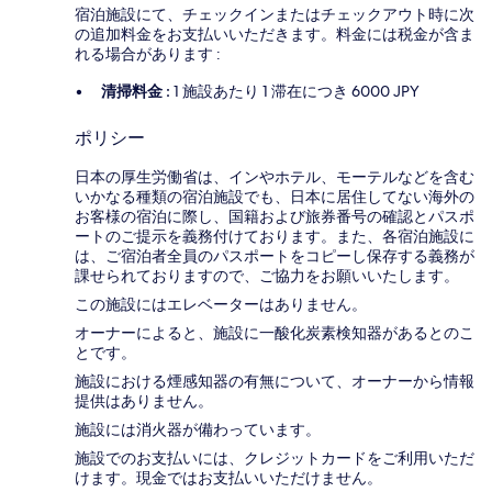
宿泊施設にて、チェックインまたはチェックアウト時に次
の追加料金をお支払いいただきます。料金には税金が含ま
れる場合があります :
清掃料金 :
1 施設あたり 1 滞在につき 6000 JPY
ポリシー
日本の厚生労働省は、インやホテル、モーテルなどを含む
いかなる種類の宿泊施設でも、日本に​居住してない海外の
お客様の宿泊に際し、国籍および旅券番号の確認とパスポ
ートのご提示を義務付け​ております。また、各宿泊施設に
は、ご宿泊者全員のパスポートをコピーし保存する義務が
課せられておりますの​で、ご協力をお願いいたします。
この施設にはエレベーターはありません。
オーナーによると、施設に一酸化炭素検知器があるとのこ
とです。
施設における煙感知器の有無について、オーナーから情報
提供はありません。
施設には消火器が備わっています。
施設でのお支払いには、クレジットカードをご利用いただ
けます。現金ではお支払いいただけません。