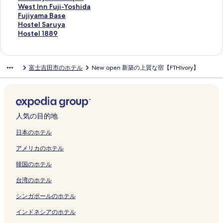
ジ
リ
a
ク
i
を
ー
C
i
r
y
B
j
H
O
n
a
t
m
t
r
W
West Inn Fuji-Yoshida
を
ン
m
の
開
ジ
H
G
t
o
e
i
o
n
O
n
h
i
e
i
e
F
Fujiyama Base
開
ク
p
ペ
く
を
I
A
H
の
t
Y
t
s
n
S
o
O
l
e
s
u
H
Hostel Saruya
く
の
ー
リ
開
K
T
o
ペ
t
u
e
e
s
t
u
n
M
n
t
j
o
H
Hostel 1889
リ
ペ
ジ
ン
く
O
E
t
ー
e
m
l
n
e
a
s
s
Y
d
I
i
s
o
ン
ー
を
ク
リ
の
の
e
ジ
i
e
F
H
n
t
e
e
S
l
n
y
t
s
ク
ジ
開
ン
ペ
ペ
l
を
S
d
u
o
B
i
O
n
T
y
n
a
e
t
富士吉田市のホテル
New open 新築の上質な宿【FTHIvory】
を
く
ク
ー
ー
&
開
h
o
j
t
e
o
C
の
A
I
F
m
l
e
開
リ
ジ
ジ
S
く
i
n
i
e
s
n
の
ペ
Y
n
u
a
S
l
く
ン
を
を
p
リ
k
o
m
l
s
H
ペ
ー
S
n
j
B
a
1
リ
ク
開
開
a
ン
i
の
i
K
h
o
ー
ジ
F
P
i
a
r
8
ン
く
く
の
ク
t
ペ
の
a
o
t
ジ
を
u
e
-
s
u
8
ク
リ
リ
ペ
e
ー
ペ
n
S
e
を
開
j
o
Y
e
y
9
人気の目的地
ン
ン
ー
i
ジ
ー
e
A
l
開
く
i
p
o
の
a
の
ク
ク
ジ
の
を
ジ
y
S
の
く
リ
O
l
s
ペ
の
ペ
日本のホテル
を
ペ
開
を
a
A
ペ
リ
ン
n
e
h
ー
ペ
ー
アメリカのホテル
開
ー
く
開
m
の
ー
ン
ク
s
の
i
ジ
ー
ジ
く
ジ
リ
く
a
ペ
ジ
ク
e
ペ
d
を
ジ
を
韓国のホテル
リ
を
ン
リ
e
ー
を
n
ー
a
開
を
開
ン
開
ク
ン
n
ジ
開
R
ジ
の
く
開
く
台湾のホテル
ク
く
ク
の
を
く
e
を
ペ
リ
く
リ
リ
ペ
開
リ
s
開
ー
ン
リ
ン
シンガポールのホテル
ン
ー
く
ン
o
く
ジ
ク
ン
ク
ク
ジ
リ
ク
r
リ
を
ク
インドネシアのホテル
を
ン
t
ン
開