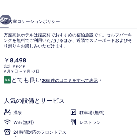
ル
前へ
次へ
の
71+
概要
客室
ロケーション
ポリシー
写
万座高原ホテルは嬬恋村でおすすめの宿泊施設です。セルフパーキ
真
ングを無料でご利用いただけるほか、近隣でスノーボードおよびそ
り滑りをお楽しみいただけます。
ギ
ャ
現
￥8,498
在
ラ
合計 ￥9,649
の
9 月 9 日 ～ 9 月 10 日
料
リ
口
とても良い
8.0
208 件の口コミをすべて表示
金
10段階中8.0
コ
温泉
ー
は
ミ
￥8,498
で
人気の設備とサービス
す
温泉
駐車場 (無料)
WiFi (無料)
レストラン
24 時間対応のフロントデス