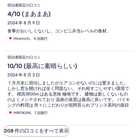
宿泊者限定の口コミ
4/10 (まあまあ)
2024 年 8 月 9 日
食事がおいしくないし、コンビニ弁当レベルの食材。
Hiromichi、4 泊旅行
宿泊者限定の口コミ
10/10 (最高に素晴らしい)
2024 年 8 月 3 日
７月月末に宿泊しましたがエアコンがないのには驚きました。
しかし窓を開ければ全く問題ない。 それ程すごしやすい環境で
す。 標高1800m はある意味 極地です。 建物は新しくないもの
のよくメンテされており 温泉の泉質は最高に良いです。 バイキ
ングの料理は 所々にこだわりが垣間見られプリンス系列の面目
躍如というところです。 星空鑑賞会は 感激の一言でした。 ま
HIROKUNI、1 泊旅行
た 再訪したいです。
208 件の口コミをすべて表示