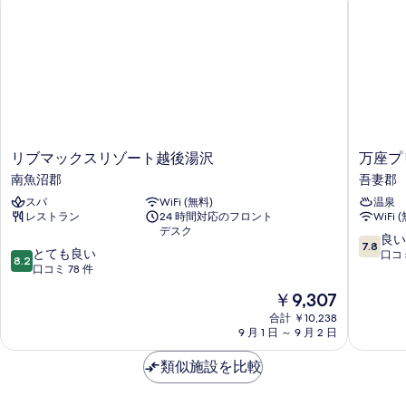
ー
エ
の
な
コ
し】
写
ノ
エ
真
コ
ミ
を
ノ
ー
ミ
表
ー
ル
示
ル
ー
ー
す
リ
万
リブマックスリゾート越後湯沢
万座プ
ム
ム
ブ
座
る
南魚沼郡
吾妻郡
共
マ
プ
共
用
スパ
WiFi (無料)
温泉
ッ
リ
バ
用
レストラン
24 時間対応のフロント
WiFi 
ク
ン
ス
デスク
ス
ス
バ
10
良い
ル
7.8
10
リ
とても良い
ホ
段
口コミ
ス
8.2
ー
段
ゾ
口コミ 78 件
テ
階
ム
ル
階
ー
ル
中
禁
現
￥9,307
中
ト
吾
7.8、
ー
煙
在
8.2、
越
合計 ￥10,238
妻
良
の
の
ム
9 月 1 日 ～ 9 月 2 日
と
後
郡
い、
詳
料
て
湯
口
禁
細
金
類似施設を比較
も
沢
コ
は
煙
良
南
ミ
￥9,307
い、
魚
206
の