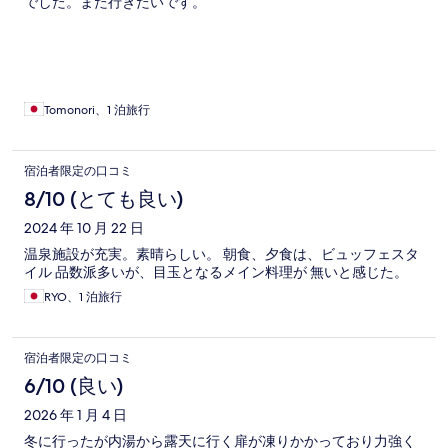
でした。また行きたいです。
Tomonori、1 泊旅行
宿泊者限定の口コミ
8/10 (とても良い)
2024 年 10 月 22 日
温泉施設が充実。素晴らしい。 朝食、夕食は、ビュッフェスタ
イル 品数派多いが、目玉となるメイン料理が 無いと感じた。
RYO、1 泊旅行
宿泊者限定の口コミ
6/10 (良い)
2026 年 1 月 4 日
冬に行ったが内湯から露天に行く扉が凍りかかっており力強く