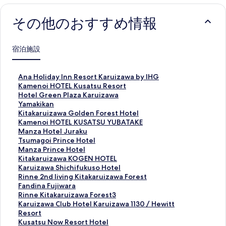
その他のおすすめ情報
宿泊施設
A
Ana Holiday Inn Resort Karuizawa by IHG
n
K
Kamenoi HOTEL Kusatsu Resort
a
a
H
Hotel Green Plaza Karuizawa
H
m
o
Y
Yamakikan
o
e
t
a
K
Kitakaruizawa Golden Forest Hotel
l
n
e
m
i
K
Kamenoi HOTEL KUSATSU YUBATAKE
i
o
l
a
t
a
M
Manza Hotel Juraku
d
i
G
k
a
m
a
T
Tsumagoi Prince Hotel
a
H
r
i
k
e
n
s
M
Manza Prince Hotel
y
O
e
k
a
n
z
u
a
K
Kitakaruizawa KOGEN HOTEL
I
T
e
a
r
o
a
m
n
i
K
Karuizawa Shichifukuso Hotel
n
E
n
n
u
i
H
a
z
t
a
R
Rinne 2nd living Kitakaruizawa Forest
n
L
P
の
i
H
o
g
a
a
r
i
F
Fandina Fujiwara
R
K
l
ペ
z
O
t
o
P
k
u
n
a
R
Rinne Kitakaruizawa Forest3
e
u
a
ー
a
T
e
i
r
a
i
n
n
i
K
Karuizawa Club Hotel Karuizawa 1130 / Hewitt
s
s
z
ジ
w
E
l
P
i
r
z
e
d
n
a
Resort
o
a
a
を
a
L
J
r
n
u
a
2
i
n
r
K
Kusatsu Now Resort Hotel