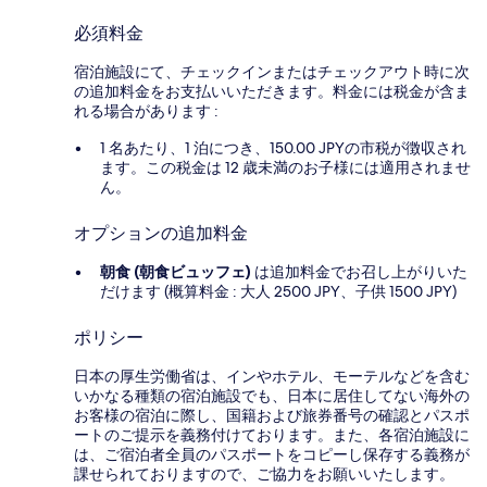
必須料金
宿泊施設にて、チェックインまたはチェックアウト時に次
の追加料金をお支払いいただきます。料金には税金が含ま
れる場合があります :
1 名あたり、1 泊につき、150.00 JPYの市税が徴収され
ます。この税金は 12 歳未満のお子様には適用されませ
ん。
オプションの追加料金
朝食 (朝食ビュッフェ)
は追加料金でお召し上がりいた
だけます (概算料金 : 大人 2500 JPY、子供 1500 JPY)
ポリシー
日本の厚生労働省は、インやホテル、モーテルなどを含む
いかなる種類の宿泊施設でも、日本に​居住してない海外の
お客様の宿泊に際し、国籍および旅券番号の確認とパスポ
ートのご提示を義務付け​ております。また、各宿泊施設に
は、ご宿泊者全員のパスポートをコピーし保存する義務が
課せられておりますの​で、ご協力をお願いいたします。