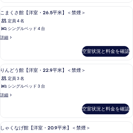
ト
煙
詳
シ
ル
遮光カーテン、ベッドシーツ
こ
の
細
1
ー
こまくさ館【洋室・26.5平米】＜禁煙＞
ャ
ま
ム
す
ワ
定員 4 名
シ
く
べ
ャ
ー
シングルベッド 4 台
さ
て
ワ
付
こ
詳細
ー
館
の
ま
付
禁
【洋
く
写
禁
空室状況と料金を確認
煙
さ
煙
室・
真
館
の
の
26.5
を
【洋
詳
遮光カーテン、ベッドシーツ
り
す
2
室・
平
りんどう館【洋室・22.9平米】＜禁煙＞
細
表
ん
26.5
べ
米】
定員 3 名
示
平
ど
て
＜
米】
シングルベッド 3 台
す
う
の
＜
禁
る
り
詳細
禁
館
写
ん
煙
煙
【洋
ど
真
＞
＞
空室状況と料金を確認
う
の
室・
を
の
館
詳
22.9
表
【洋
細
す
遮光カーテン、ベッドシーツ
し
2
室・
平
しゃくなげ館【洋室・20.9平米】＜禁煙＞
示
べ
ゃ
22.9