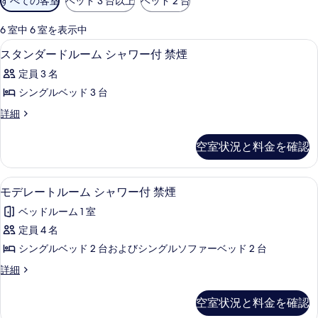
すべての客室
ベッド 3 台以上
ベッド 2 台
用
可
6 室中 6 室を表示中
能
マウンテン ビュー
ス
4
スタンダードルーム シャワー付 禁煙
な
タ
客
定員 3 名
ン
室
シングルベッド 3 台
ダ
の
ス
詳細
ー
絞
タ
り
ド
ン
空室状況と料金を確認
込
ダ
ル
ー
み
ー
ド
条
マウンテン ビュー
モ
6
ル
モデレートルーム シャワー付 禁煙
ム
件
デ
ー
シ
ベッドルーム 1 室
ム
レ
シ
ャ
定員 4 名
ー
ャ
ワ
シングルベッド 2 台およびシングルソファーベッド 2 台
ワ
ト
ー
ー
モ
詳細
ル
付
デ
付
禁
ー
レ
空室状況と料金を確認
禁
煙
ー
ム
の