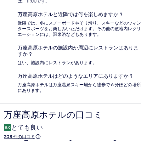
は、11:00です。
万座高原ホテルと近隣では何を楽しめますか ?
近隣では、冬にスノーボードやそり滑り、スキーなどのウィン
タースポーツをお楽しみいただけます。その他の敷地内レクリ
エーションには、温泉浴などもあります。
万座高原ホテルの施設内か周辺にレストランはありま
すか ?
はい、施設内にレストランがあります。
万座高原ホテルはどのようなエリアにありますか ?
万座高原ホテルは万座温泉スキー場から徒歩で 6 分ほどの場所
にあります。
万座高原ホテルの口コミ
口
コ
とても良い
8.0
ミ
208 件の口コミ