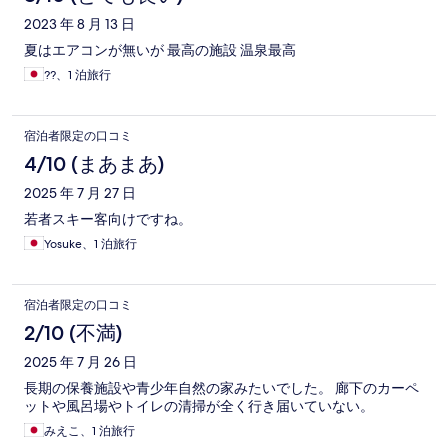
2023 年 8 月 13 日
夏はエアコンが無いが 最高の施設 温泉最高
??、1 泊旅行
宿泊者限定の口コミ
4/10 (まあまあ)
2025 年 7 月 27 日
若者スキー客向けですね。
Yosuke、1 泊旅行
宿泊者限定の口コミ
2/10 (不満)
2025 年 7 月 26 日
長期の保養施設や青少年自然の家みたいでした。 廊下のカーペ
ットや風呂場やトイレの清掃が全く行き届いていない。
みえこ、1 泊旅行