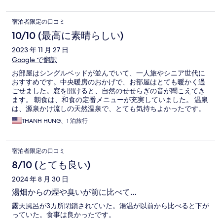
宿泊者限定の口コミ
10/10 (最高に素晴らしい)
2023 年 11 月 27 日
Google で翻訳
お部屋はシングルベッドが並んでいて、一人旅やシニア世代に
おすすめです。中央暖房のおかげで、お部屋はとても暖かく過
ごせました。窓を開けると、自然のせせらぎの音が聞こえてき
ます。 朝食は、和食の定番メニューが充実していました。 温泉
は、源泉かけ流しの天然温泉で、とても気持ちよかったです。
温泉の熱さに驚きましたが、とてもリラックスできました。 ま
THANH HUNG、1 泊旅行
た、自然を満喫するために、ホテルに長めに滞在することをお
すすめします。
宿泊者限定の口コミ
8/10 (とても良い)
2024 年 8 月 30 日
湯畑からの煙や臭いが前に比べて…
露天風呂が3カ所閉鎖されていた。湯温が以前から比べると下が
っていた。食事は良かったです。