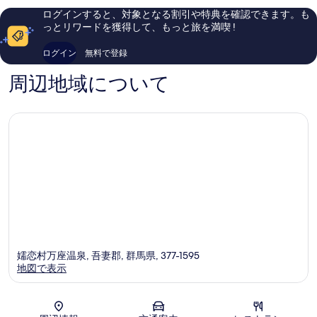
口
沼
件
ログインすると、対象となる割引や特典を確認できます。も
す
コ
郡
件
っとリワードを獲得して、もっと旅を満喫 !
ミ
べ
の
78
口
て
ログイン
無料で登録
件
コ
の
件
ミ
周辺地域について
の
写
口
真
コ
ミ
を
表
示
す
る
嬬恋村万座温泉, 吾妻郡, 群馬県, 377-1595
地図で表示
地図