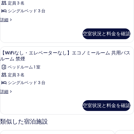
米】
定員 3 名
す
平
て
く
＜
米】
シングルベッド 3 台
る
の
な
＜
禁
し
詳細
禁
写
げ
ゃ
煙
煙
真
館
く
＞
＞
空室状況と料金を確認
な
の
を
【洋
の
げ
詳
表
室・
館
細
す
マウンテン ビュー
【WiFi
4
【洋
【WiFiなし・エレベーターなし】エコノミールーム 共用バス
示
20.9
べ
な
室・
ルーム 禁煙
平
す
20.9
て
し・
ベッドルーム 1 室
米】
平
る
の
エ
米】
定員 3 名
＜
＜
写
レ
シングルベッド 3 台
禁
禁
真
ベ
煙
煙
【WiFi
詳細
＞
を
ー
な
＞
の
し・
表
タ
空室状況と料金を確認
詳
の
エ
示
細
ー
レ
す
ベ
す
な
類似した宿泊施設
べ
ー
る
し】
タ
て
リブマックスリゾート越後湯沢
万座プリ