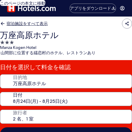
このページの本文に移動
アプリをダウンロード
宿泊施設をすべて表示
万座高原ホテル
3.0
Manza Kogen Hotel
つ
山間部に位置する嬬恋村のホテル、レストランあり
星
宿
日付を選択して料金を確認
泊
施
目的地
設
日付
旅行者