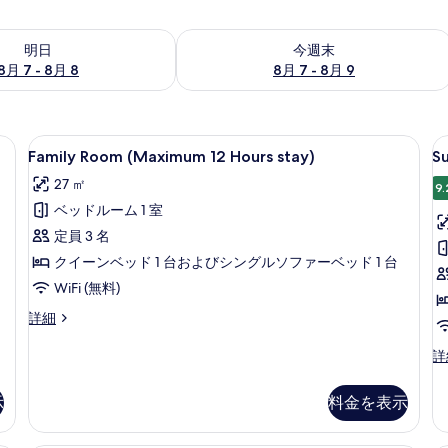
- 8月 8 の空室状況をチェック
今週末 8月 7 - 8月 9 の空室状況をチ
明日
今週末
8月 7 - 8月 8
8月 7 - 8月 9
ース、アイロン / アイロン台、WiFi (無料)
Family
デスク、ノートパソコン用作業スペース、ア
S
6
Family Room (Maximum 12 Hours stay)
S
Room
T
27 ㎡
(Maximum
R
9.
ベッドルーム 1 室
12
(
Hours
1
定員 3 名
stay)
H
クイーンベッド 1 台およびシングルソファーベッド 1 台
s
の
WiFi (無料)
す
Family
詳細
べ
Room
(Maximum
Su
詳
て
12
Tw
の
Hours
R
示
料金を表示
stay)
(
写
の
12
真
詳
Ho