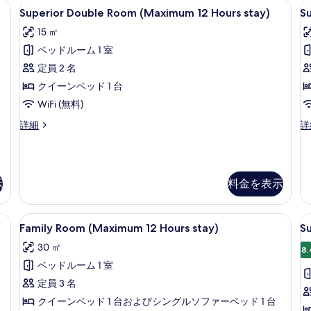
ース、アイロン / アイロン台、WiFi (無料)
Superior
デスク、ノートパソコン用作業スペース、ア
S
細
4
st
を
Superior Double Room (Maximum 12 Hours stay)
S
Double
T
の
表
15 ㎡
Room
詳
R
示
細
ベッドルーム 1 室
(Maximum
(
す
12
1
定員 2 名
る
Hours
H
クイーンベッド 1 台
stay)
s
WiFi (無料)
の
Superior
Su
詳細
詳
す
Double
Tw
Room
R
べ
(Maximum
(
て
12
12
示
料金を表示
Hours
Ho
の
stay)
st
写
の
の
ース、アイロン / アイロン台、WiFi (無料)
Family
デスク、ノートパソコン用作業スペース、ア
S
真
詳
詳
6
Family Room (Maximum 12 Hours stay)
S
Room
D
細
細
を
30 ㎡
(Maximum
R
8.
表
ベッドルーム 1 室
12
(
示
Hours
0
定員 3 名
す
stay)
H
クイーンベッド 1 台およびシングルソファーベッド 1 台