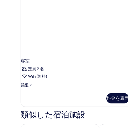
客室
定員 2 名
WiFi (無料)
客
詳細
室
の
料金を表
詳
細
類似した宿泊施設
トレーダーズ ホテル カリヤット アル ベリ
VOGO アブダ