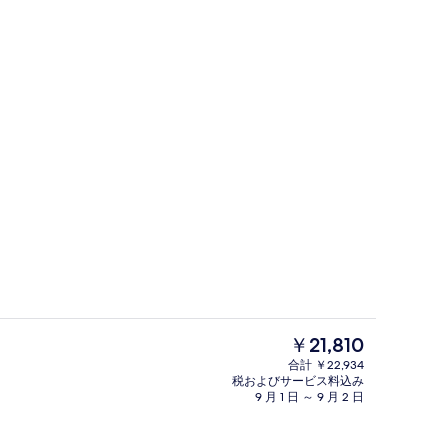
トパソコン用作業スペース、アイロン / アイロン台、WiFi (無料)
カフェ
現
￥21,810
在
合計 ￥22,934
の
税およびサービス料込み
Junior Suite (Maximum 12 Hou
料
9 月 1 日 ～ 9 月 2 日
金
は