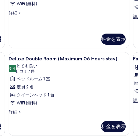
る
s
の
WiFi (無料)
す
Family
詳細
Su
詳
べ
Room
Do
(Maximum
て
R
12
(
の
Hours
0
示
料金を表示
stay)
写
Ho
の
st
真
詳
ース、アイロン / アイロン台、WiFi (無料)
Deluxe
デスク、ノートパソコン用作業スペース、ア
F
の
細
4
を
Deluxe Double Room (Maximum 06 Hours stay)
F
詳
Double
R
表
とても良い
細
Room
8.4
(
10 点中 8.4
(口
口コミ 7 件
示
(Maximum
0
コ
ベッドルーム 1 室
す
06
H
ミ
定員 2 名
る
Hours
s
7
クイーンベッド 1 台
stay)
件)
Fa
詳
WiFi (無料)
の
R
(
Deluxe
詳細
す
0
Double
べ
Ho
Room
示
料金を表示
st
て
(Maximum
の
06
の