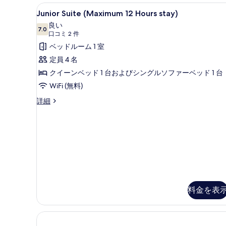
Hours
Junior
Junior Suite (Maximum
写
6
stay)
Junior Suite (Maximum 12 Hours stay)
Suite
の
真
良い
詳
(Maximum
7.0
10 点中 7.0
(口
口コミ 2 件
を
細
12
コ
ベッドルーム 1 室
表
Hours
ミ
定員 4 名
示
stay)
2
クイーンベッド 1 台およびシングルソファーベッド 1 台
す
の
件)
WiFi (無料)
る
す
Junior
詳細
べ
Suite
て
(Maximum
12
の
Hours
写
stay)
の
真
詳
を
細
表
料金を表
示
す
る