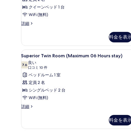
る
stay)
件)
クイーンベッド 1 台
の
WiFi (無料)
す
Deluxe
詳細
べ
Double
て
Room
料金を表
の
(Maximum
24
写
Hours
Superior
デスク、ノートパソコン用作業スペ
真
5
stay)
Superior Twin Room (Maximum 06 Hours stay)
Twin
の
を
良い
詳
Room
7.6
10 点中 7.6
(口
口コミ 10 件
表
細
(Maximum
コ
ベッドルーム 1 室
示
06
ミ
定員 2 名
す
Hours
10
シングルベッド 2 台
る
stay)
件)
WiFi (無料)
の
Superior
詳細
す
Twin
べ
Room
料金を表
て
(Maximum
06
の