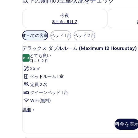
以下の期間の空室状況をチェック
今夜 8月 6 - 8月 7 の空室状況をチェック
明日 8月 7 
今夜
8月 6 - 8月 7
利
すべての客室
ベッド 1 台
ベッド 2 台
用
デスク、ノートパソコン用作業スペ
デ
可
4
デラックス ダブルルーム (Maximum 12 Hours stay)
ラ
能
とても良い
8.0
な
10 点中 8.0
ッ
(口
口コミ 2 件
客
コ
ク
25 ㎡
室
ミ
ス
ベッドルーム 1 室
の
2
ダ
定員 2 名
絞
件)
ブ
クイーンベッド 1 台
り
ル
WiFi (無料)
込
み
ル
デ
詳細
条
ラ
ー
ッ
件
料金を表
ム
ク
ス
(Maximum
ダ