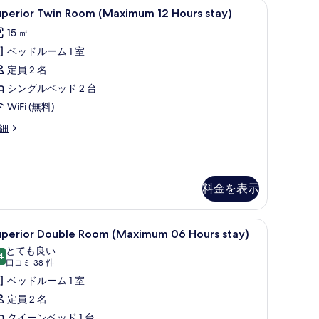
イロン / アイロン台、WiFi (無料)
uperior
デスク、ノートパソコン用作業スペース、アイロン 
真
5
ay)
uperior Twin Room (Maximum 12 Hours stay)
win
を
15 ㎡
oom
表
ベッドルーム 1 室
Maximum
示
2
定員 2 名
す
ours
シングルベッド 2 台
る
tay)
WiFi (無料)
の
perior
細
す
in
oom
べ
Maximum
て
料金を表示
urs
の
ay)
写
イロン / アイロン台、WiFi (無料)
uperior
デスク、ノートパソコン用作業スペース、アイロン 
真
4
uperior Double Room (Maximum 06 Hours stay)
ouble
を
とても良い
oom
4
10 点中 8.4
(口
口コミ 38 件
表
Maximum
コ
ベッドルーム 1 室
示
6
ミ
定員 2 名
す
ours
38
クイーンベッド 1 台