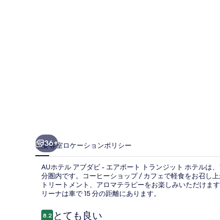
ダ
ビ
-
エ
ア
ポ
ー
ト
ト
36+
概要
客室
ロケーション
ポリシー
ラ
ン
AUホテル アブダビ - エアポート トランジット ホテルは
分圏内です。コーヒーショップ / カフェで軽食をお召し
ジ
トリートメント、アロマテラピーをお楽しみいただけます
リーナは車で 15 分の距離にあります。
ッ
口
ト
とても良い
8.2
10段階中8.2