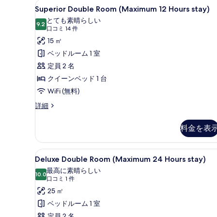
12
Superior
デスク、ノートパソコン用作業スペ
5
ブ
Superior Double Room (Maximum 12 Hours stay)
Hours
Double
ル
とても素晴らしい
stay)
ル
Room
9.2
10 点中 9.2
(口
口コミ 14 件
ー
の
(Maximum
コ
15 ㎡
ム
12
す
ミ
(Maximum
ベッドルーム 1 室
Hours
12
14
べ
定員 2 名
Hours
stay)
件)
て
stay)
クイーンベッド 1 台
の
の
の
WiFi (無料)
す
詳
写
細
Superior
詳細
べ
真
Double
て
Room
を
料金を表
の
(Maximum
表
12
写
Hours
示
Deluxe
デスク、ノートパソコン用作業スペ
真
4
stay)
Deluxe Double Room (Maximum 24 Hours stay)
す
Double
の
を
最高に素晴らしい
る
詳
Room
10.0
10 点中 10.0
(口
口コミ 1 件
表
細
(Maximum
コ
25 ㎡
示
24
ミ
ベッドルーム 1 室
す
Hours
1
定員 2 名