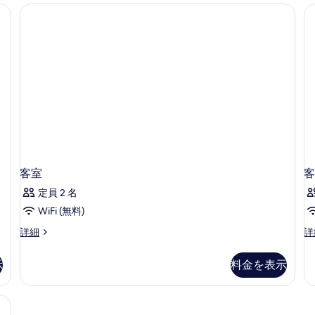
詳
Hours
 12 Hours stay) | デスク、ノートパソコン用作業スペース、アイロン / アイロン台、Wi
写
細
stay)
の
真
詳
を
細
表
示
す
る
客室
客
定員 2 名
WiFi (無料)
客
客
詳細
詳
室
室
の
の
示
料金を表示
詳
詳
細
細