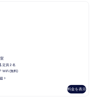
写
Fi (無料)
真
を
表
示
す
る
室
定員 2 名
WiFi (無料)
細
料金を表示