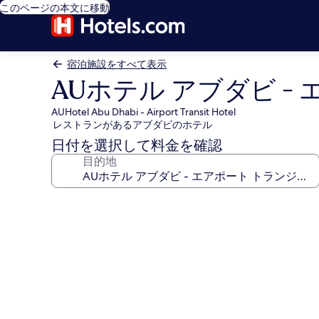
このページの本文に移動
宿泊施設をすべて表示
AUホテル アブダビ -
AUHotel Abu Dhabi - Airport Transit Hotel
レストランがあるアブダビのホテル
日付を選択して料金を確認
目的地
AU
ホ
テ
ル
ア
ブ