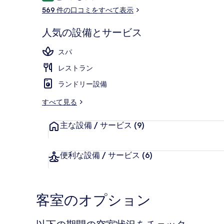
コ
ホ
569 件の口コミをすべて表示
ミ
テ
食事・飲み物
人気の設備とサービス
ル
スパ
の
レストラン
写
ランドリー設備
真
すべて見る
ギ
ャ
主な設備 / サービス
(9)
ラ
リ
便利な設備 / サービス
(6)
ー
客室のオプション