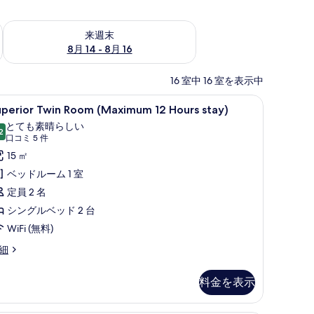
ェック
来週末 8月 14 - 8月 16 の空室状況をチェック
来週末
8月 14 - 8月 16
16 室中 16 室を表示中
イロン / アイロン台、WiFi (無料)
uperior
デスク、ノートパソコン用作業スペース、アイロン 
4
uperior Twin Room (Maximum 12 Hours stay)
win
とても素晴らしい
oom
2
10 点中 9.2
(口
口コミ 5 件
Maximum
コ
15 ㎡
2
ミ
ベッドルーム 1 室
ours
5
定員 2 名
tay)
件)
シングルベッド 2 台
の
WiFi (無料)
す
perior
細
べ
in
て
oom
料金を表示
の
Maximum
写
urs