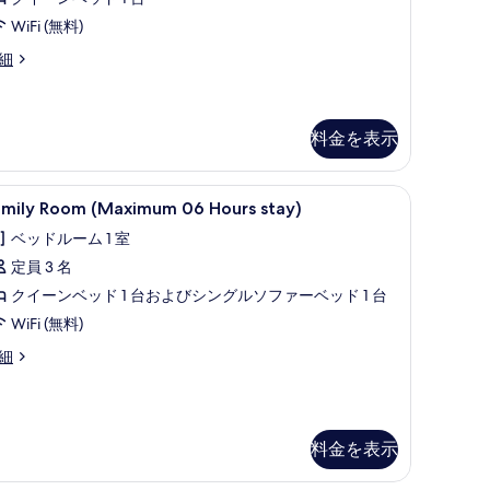
る
tay)
件)
WiFi (無料)
の
perior
細
す
uble
べ
oom
て
Maximum
6
料金を表示
の
urs
写
ay)
イロン / アイロン台、WiFi (無料)
amily
デスク、ノートパソコン用作業スペース、アイロン 
真
6
amily Room (Maximum 06 Hours stay)
oom
を
ベッドルーム 1 室
Maximum
表
定員 3 名
6
示
ours
クイーンベッド 1 台およびシングルソファーベッド 1 台
す
tay)
WiFi (無料)
る
の
mily
細
す
oom
Maximum
べ
6
て
urs
料金を表示
ay)
の