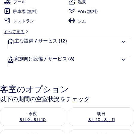
プール
温泉
ズ
駐車場 (無料)
WiFi (無料)
＆
レストラン
ジム
リ
すべて見る
ゾ
主な設備 / サービス
(12)
ー
ツ)
家族向け設備 / サービス
(6)
の
写
真
客室のオプション
ギ
以下の期間の空室状況をチェック
ャ
ラ
今夜 8月 9 - 8月 10 の空室状況をチェック
明日 8月 10 - 8月 11 の空
今夜
明日
リ
8月 9 - 8月 10
8月 10 - 8月 11
ー
今週末 8月 14 - 8月 16 の空室状況をチェック
来週末 8月 21 - 8月 23 の