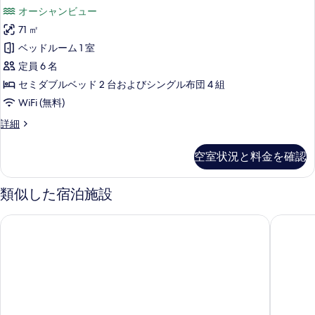
上)
和
洋
分
食
人
オーシャンビュー
プ
宙
洋
予
の
室
星
ラ
数
室
71 ㎡
詳
館
約
ン
(海
(海
ビ
細
分
ベッドルーム 1 室
デ
"TERRACE
側)
人
側)
ュ
&
の
(58sqm)
定員 6 名
ラ
数
DINING
(58sqm)
寝
ッ
す
セミダブルベッド 2 台およびシングル布団 4 組
ッ
SORA"]
分
具
寝
フ
べ
宙
WiFi (無料)
の
ク
の
具
館
ェ
数
て
ス
[1
詳細
デ
す
は
の
プ
泊
の
ラ
(3
ル
べ
数
2
ッ
ラ
歳
写
空室状況と料金を確認
ー
食
て
ク
は
以
ン
真
星
ス
ム
上)
の
(3
ビ
｢和
ル
類似した宿泊施設
を
予
(山
ュ
写
歳
ー
約
ダ
表
ッ
側)
ム
人
真
以
アマネク 別府ゆらり
山荘 神
フ
イ
(山
示
数
51
を
上)
ェ
側)
分
ニ
す
平
プ
51
表
予
の
ン
ラ
る
平
米
詳
示
約
ン
米
グ
細
[寝
｢和
[寝
す
人
星
ダ
具
具
る
数
イ