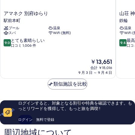
の
HOSHI｣]
の
ニ
分
数
星
ン
数
は
ア
山
アマネク 別府ゆらり
山荘 
の
館
グ
(3
マ
荘
は
駅前本町
鉄輪
星
す
歳
ジ
ネ
神
(3
HOSHI｣]
以
プール
温泉
温泉
ク
和
べ
ュ
星
上)
スパ
WiFi (無料)
WiFi 
歳
別
苑
て
館
予
ニ
府
鉄
10
10
とても素晴らしい
最高
以
ジ
9.0
9.4
約
の
ゆ
輪
段
段
口コミ 1,006 件
口コミ
ア
ュ
上)
人
ら
階
階
写
ニ
数
ス
り
中
中
予
ア
分]
現
真
￥13,651
駅
9.0、
9.4、
イ
ス
約
の
在
前
と
最
合計 ￥15,016
を
イ
ー
詳
の
本
て
高
人
9 月 3 日 ～ 9 月 4 日
ー
表
細
料
町
も
に
ト
数
ト
金
素
素
類似施設を比較
示
和
和
は
分]
晴
晴
洋
す
￥13,651
洋
ら
ら
の
室
し
し
る
室
(海
ログインすると、対象となる割引や特典を確認できます。も
す
い、
い、
側)
っとリワードを獲得して、もっと旅を満喫 !
(海
口
口
べ
2-
コ
コ
側)
6F(71sqm)
て
ログイン
無料で登録
ミ
ミ
寝
2-
1,006
400
の
具
周辺地域について
6F(71sqm)
件
件
の