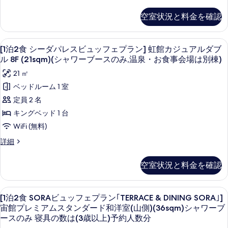
の
ス
平
米)
泊
ダ
ス
シ
2
写
ビ
米)
ー
空室状況と料金を確認
タ
ャ
食
真
ン
ュ
シ
ワ
ド
シ
ダ
ー
ー
を
ッ
ャ
ツ
[1
セーフティボックス (室内)、遮光カーテン
ー
14
ブ
ダ
[1泊2食 シーダパレスビュッフェプラン] 虹館カジュアルダブ
表
フ
ド
ワ
泊
イ
ー
パ
ル 8F (21sqm)(シャワーブースのみ,温泉・お食事会場は別棟)
ツ
示
ス
レ
ェ
ー
2
ン
イ
21 ㎡
の
ス
す
プ
食
ブ
ン
(山
み
ビ
ベッドルーム 1 室
(山
る
ラ
シ
寝
ュ
ー
側)
側)
定員 2 名
具
ッ
ン]
ー
ス
(26sqm)
(26sqm)
の
フ
キングベッド 1 台
シ
虹
ダ
の
シ
数
ェ
WiFi (無料)
ャ
は
プ
館
パ
み
ャ
ワ
(3
ラ
[1
詳細
ー
カ
レ
寝
ワ
歳
ン]
泊
ブ
以
虹
ジ
ス
2
具
ー
ー
空室状況と料金を確認
上)
館
食
ュ
ビ
ス
の
ブ
予
カ
シ
の
約
ジ
ア
ュ
数
ー
ー
み
[1
セーフティボックス (室内)、遮光カーテン
人
ュ
16
ダ
[1泊2食 SORAビュッフェプラン｢TERRACE & DINING SORA｣]
ル
ッ
は
ス
の
数
ア
泊
パ
宙館プレミアムスタンダード和洋室(山側)(36sqm)シャワーブ
詳
ツ
フ
(3
分
ル
の
レ
2
ースのみ 寝具の数は(3歳以上)予約人数分
細
の
ツ
ス
歳
イ
ェ
み