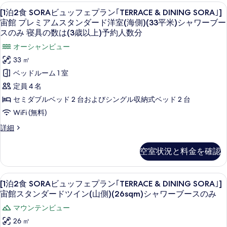
｢TERRACE
ビ
ュ
以
[1
部屋からの景観
約
べ
15
ュ
ア
[1泊2食 SORAビュッフェプラン｢TERRACE & DINING SORA｣]
ニ
&
人
上)
泊
ッ
て
ア
宙館 プレミアムスタンダード洋室(海側)(33平米)シャワーブー
DINING
数
ス
フ
予
2
ス
スのみ 寝具の数は(3歳以上)予約人数分
分
の
SORA｣]
イ
ェ
イ
食
の
約
オーシャンビュー
プ
写
宙
ー
ー
詳
SORA
ラ
人
ト
33 ㎡
真
細
館
ト
ン
洋
ビ
数
ベッドルーム 1 室
を
デ
｢TERRACE
室
洋
ュ
分
&
(海
定員 4 名
表
ラ
室
DINING
ッ
側)
の
セミダブルベッド 2 台およびシングル収納式ベッド 2 台
示
ッ
SORA｣]
(海
7-
フ
す
宙
WiFi (無料)
9F(71sqm)
す
ク
側)
館
ェ
ベ
べ
る
ス
[1
詳細
デ
7-
ッ
プ
て
泊
ラ
ド
ル
9F(71sqm)
2
ラ
ッ
の
4
空室状況と料金を確認
ベ
ー
食
ク
台
ン
写
SORA
ス
ッ
ム
の
｢TERRACE
ビ
ル
真
詳
[1
セーフティボックス (室内)、遮光カーテン
ド
(海
17
ュ
[1泊2食 SORAビュッフェプラン｢TERRACE & DINING SORA｣]
ー
&
細
を
泊
ッ
4
側)
ム
宙館スタンダードツイン(山側)(26sqm)シャワーブースのみ
DINING
フ
表
2
(海
台
46sqm
SORA｣]
マウンテンビュー
ェ
側)
食
示
の
寝
プ
宙
46sqm
26 ㎡