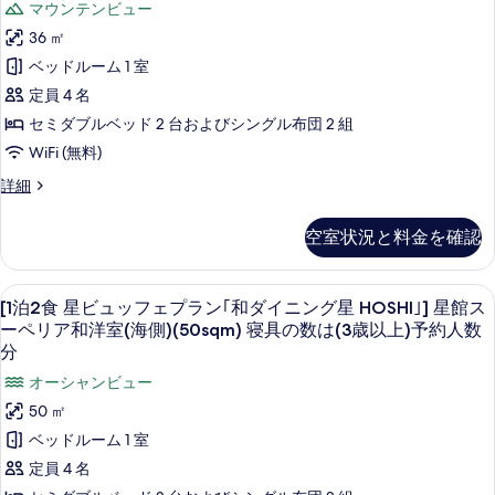
食
詳
イ
マウンテンビュー
ビ
以
ン
プ
の
細
ン
SORA
ュ
36 ㎡
4F-
上)
4F-
ッ
ラ
す
ビ
7F
ベッドルーム 1 室
フ
7F
予
ン]
べ
ュ
(21
ェ
定員 4 名
(21
平
約
虹
プ
て
ッ
セミダブルベッド 2 台およびシングル布団 2 組
米)
平
ラ
人
館
の
フ
(シ
ン]
WiFi (無料)
米)
数
ャ
カ
写
虹
ェ
(シ
ワ
[1
詳細
館
分
ジ
真
プ
ー
泊
カ
ャ
の
ュ
ブ
2
を
ラ
ジ
空室状況と料金を確認
ワ
ー
食
ュ
す
ア
表
ン
ス
SORA
ア
ー
べ
ル
示
｢TERRACE
の
ビ
ル
[1
セーフティボックス (室内)、遮光カーテン
ブ
11
み,
ュ
[1泊2食 星ビュッフェプラン｢和ダイニング星 HOSHI｣] 星館ス
て
ダ
&
ダ
す
泊
温
ッ
ー
ブ
ーペリア和洋室(海側)(50sqm) 寝具の数は(3歳以上)予約人数
DINING
の
ブ
る
泉・
フ
2
ル
分
ス
SORA｣]
お
ェ
写
ル
8F
食
オーシャンビュー
食
プ
の
宙
(21sqm)
真
8F
星
事
ラ
(シ
50 ㎡
み,
館
(21sqm)
を
会
ン
ャ
ビ
ベッドルーム 1 室
温
場
プ
｢TERRACE
(シ
ワ
表
ュ
は
&
ー
定員 4 名
泉・
レ
ャ
示
別
DINING
ブ
ッ