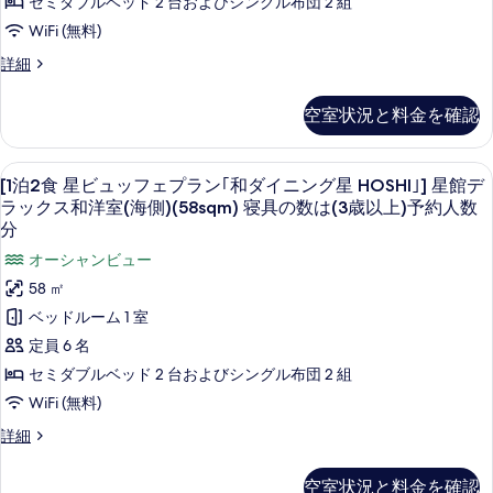
セミダブルベッド 2 台およびシングル布団 2 組
お
ミ
棟)
SORA｣]
ワ
ー
す
フ
の
宙
WiFi (無料)
ス
食
ア
ー
る
詳
館
ェ
の
事
ム
[1
詳細
ブ
細
プ
み,
プ
泊
レ
会
温
ス
ー
2
ミ
ラ
泉・
空室状況と料金を確認
場
タ
食
ス
ア
お
ン
星
ム
は
ン
食
の
ビ
｢和
ス
事
[1
部屋からの景観
別
ダ
み,
11
ュ
[1泊2食 星ビュッフェプラン｢和ダイニング星 HOSHI｣] 星館デ
タ
会
ダ
泊
ッ
棟)
ー
ン
ラックス和洋室(海側)(58sqm) 寝具の数は(3歳以上)予約人数
温
場
フ
イ
2
ダ
分
は
の
ド
泉・
ェ
ー
別
ニ
食
オーシャンビュー
プ
す
和
ド
お
棟)
ン
星
ラ
和
58 ㎡
の
べ
洋
食
ン
洋
グ
ビ
詳
ベッドルーム 1 室
て
室
｢和
事
室
細
星
ュ
ダ
(山
定員 6 名
の
(山
会
イ
側)
HOSHI｣]
ッ
セミダブルベッド 2 台およびシングル布団 2 組
写
側)
ニ
場
(36sqm)
星
フ
ン
WiFi (無料)
シ
(36sqm)
真
は
館
グ
ェ
ャ
シ
を
[1
詳細
別
星
ワ
ス
プ
泊
HOSHI｣]
ャ
表
ー
棟)
2
ー
星
ラ
ブ
空室状況と料金を確認
ワ