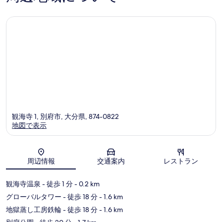
写
件
件
寝
数
の
の
真
は
具
口
口
を
(3
コ
コ
の
歳
表
ミ
ミ
以
数
示
上)
は
予
す
(3
約
る
人
歳
数
以
分
の
上)
詳
観海寺 1, 別府市, 大分県, 874-0822
予
細
地図で表示
約
人
地図
数
周辺情報
交通案内
レストラン
分
観海寺温泉
- 徒歩 1 分
- 0.2 km
の
グローバルタワー
- 徒歩 18 分
- 1.6 km
す
地獄蒸し工房鉄輪
- 徒歩 18 分
- 1.6 km
べ