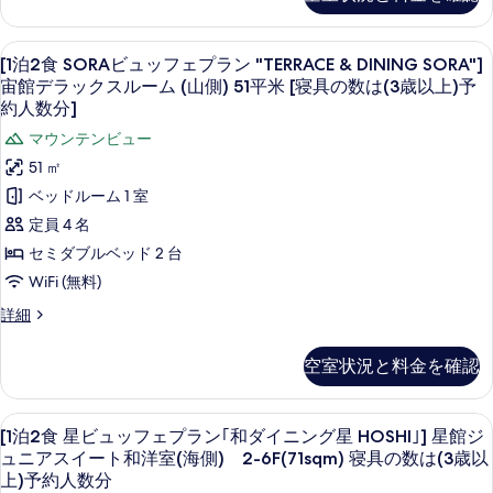
示
食
の
館
ー
ペ
ン
星
ー
ス
す
ス
す
リ
ビ
｢和
ー
の
[1
部屋からの景観
ブ
る
べ
16
ュ
[1泊2食 SORAビュッフェプラン "TERRACE & DINING SORA"]
ペ
み
ア
ダ
泊
ッ
ー
リ
宙館デラックスルーム (山側) 51平米 [寝具の数は(3歳以上)予
て
寝
和
フ
イ
2
ア
約人数分]
具
ス
の
ェ
和
洋
の
ニ
食
の
マウンテンビュー
プ
洋
写
数
室
SORA
ン
ラ
室
み
51 ㎡
は
真
ン
(海
(海
ビ
グ
(3
寝
ベッドルーム 1 室
｢和
を
側)
歳
側)
ュ
星
ダ
(50sqm)
具
定員 4 名
以
表
イ
(50sqm)
ッ
寝
HOSHI｣]
上)
の
セミダブルベッド 2 台
ニ
示
具
寝
予
星
フ
ン
数
WiFi (無料)
の
約
す
具
館
グ
ェ
数
人
は
[1
詳細
る
星
は
の
数
デ
プ
泊
(3
HOSHI｣]
(3
分
数
2
ラ
ラ
星
歳
歳
空室状況と料金を確認
の
食
館
は
以
ッ
ン
詳
以
SORA
デ
上)
細
(3
"TERRACE
ク
ビ
ラ
上)
予
[1
部屋からの景観
11
ュ
歳
[1泊2食 星ビュッフェプラン｢和ダイニング星 HOSHI｣] 星館ジ
ッ
&
約
ス
泊
予
ッ
ク
ュニアスイート和洋室(海側) 2-6F(71sqm) 寝具の数は(3歳以
人
DINING
以
和
フ
2
ス
約
上)予約人数分
数
SORA"]
ェ