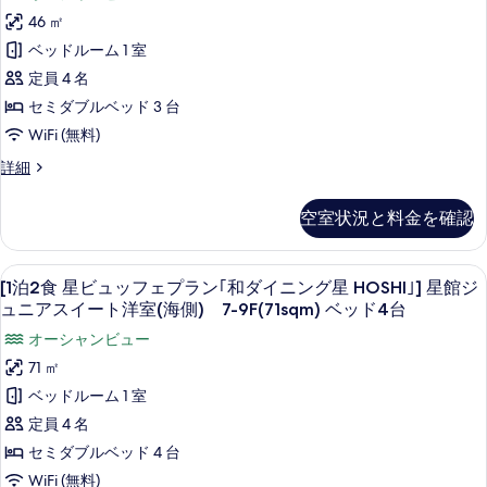
室
SORA
ン
ラ
室
46 ㎡
ン
(山
(山
ビ
グ
ベッドルーム 1 室
"和
側)
側)
ュ
星
ダ
（35sqm）
定員 4 名
イ
（35sqm）
ッ
※
HOSHI"]
セミダブルベッド 3 台
ニ
寝
※
星
フ
ン
WiFi (無料)
具
寝
館
グ
ェ
の
[1
詳細
星
数
具
ス
プ
泊
HOSHI"]
は
の
2
タ
ラ
星
(3
空室状況と料金を確認
食
館
数
歳
ン
ン
SORA
ス
以
は
｢TERRACE
ダ
ビ
タ
上)
[1
セーフティボックス (室内)、遮光カーテン
11
ュ
[1泊2食 星ビュッフェプラン｢和ダイニング星 HOSHI｣] 星館ジ
(3
ン
&
予
ー
泊
ッ
ダ
ュニアスイート洋室(海側) 7-9F(71sqm) ベッド4台
約
DINING
歳
ド
フ
2
ー
人
SORA｣]
オーシャンビュー
以
ェ
ド
洋
数
食
プ
宙
洋
71 ㎡
上)
分
室
星
ラ
室
の
館
ベッドルーム 1 室
予
ン
(海
(海
ビ
詳
ジ
｢TERRACE
定員 4 名
側)
約
細
側)
ュ
&
35
ュ
セミダブルベッド 4 台
人
DINING
35
平
ッ
ニ
SORA｣]
WiFi (無料)
数
米