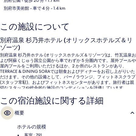
別府公園
- 徒歩 20 分
- 1.7 km
て
別府市美術館
- 車で 4 分
- 1.4 km
の
写
この施設について
真
を
別府温泉 杉乃井ホテル (オリックスホテルズ＆リ
表
ゾーツ)
示
別府温泉 杉乃井ホテル (オリックスホテルズ＆リゾーツ)は、竹瓦温泉お
す
よび阿蘇くじゅう国立公園から車でわずか 5 分圏内です。屋外プールや
る
屋内プールをご利用いただけるほか、2 か所のレストランがあり、
TERRACE & DINING SORAでは朝食およびディナーをお召し上がりいた
だけます。その他の設備として、バー / ラウンジ、フィットネスクラブ
(スタッフ常駐)、およびフィットネスセンターがあります。旅行者は親
切なスタッフや総合的な施設のコンディションを評価しています。
この宿泊施設に関する詳細
概要
ホテルの規模
客室 : 791