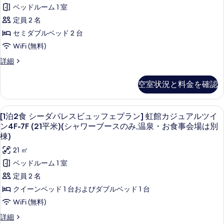
SORA
ラ
す
寝
す
具
館
ベッドルーム 1 室
ン
具
ビ
る
べ
の
プ
｢TERRACE
定員 2 名
の
ュ
&
数
て
数
レ
セミダブルベッド 2 台
DINING
ッ
は
の
は
ミ
SORA｣]
WiFi (無料)
(3
フ
宙
(3
写
歳
ア
[1
詳細
館
ェ
以
歳
真
泊
ム
プ
上)
プ
2
以
レ
を
予
ス
空室状況と料金を確認
食
ラ
ミ
約
上)
表
タ
SORA
ア
人
ン
ビ
予
示
ム
ン
[1
セーフティボックス (室内)、遮光カーテン
数
14
ュ
｢TERRACE
[1泊2食 シーダパレスビュッフェプラン] 虹館カジュアルツイ
ス
約
分
す
泊
ダ
ッ
ン4F-7F (21平米)(シャワーブースのみ,温泉・お食事会場は別
タ
&
の
人
フ
る
2
ー
ン
棟)
詳
DINING
ェ
ダ
数
食
細
ド
SORA｣]
21 ㎡
プ
ー
分
シ
ラ
洋
宙
ド
ベッドルーム 1 室
ン
の
洋
ー
室
館
定員 2 名
｢TERRACE
室
す
ダ
&
(海
ス
クイーンベッド 1 台およびダブルベッド 1 台
(海
DINING
べ
パ
側)
側)
タ
WiFi (無料)
SORA｣]
(33
て
レ
(33
ン
宙
平
[1
詳細
館