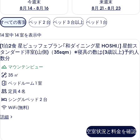
今週末
来週末
8月 14 - 8月 16
8月 21 - 8月 23
利
すべての客室
ベッド 2 台
ベッド 3 台以上
ベッド 1 台
用
可
14 室中 14 室を表示中
能
[1
セーフティボックス (室内)、遮光カーテン
11
[1泊2食 星ビュッフェプラン｢和ダイニング星 HOSHI｣] 星館ス
な
泊
タンダード洋室(山側)（35sqm）※寝具の数は(3歳以上)予約人
客
2
数分
室
食
マウンテンビュー
の
星
絞
35 ㎡
ビ
り
ベッドルーム 1 室
込
ュ
定員 4 名
み
ッ
シングルベッド 2 台
条
フ
WiFi (無料)
件
ェ
[1
詳細
プ
泊
2
ラ
空室状況と料金を確認
食
ン
星