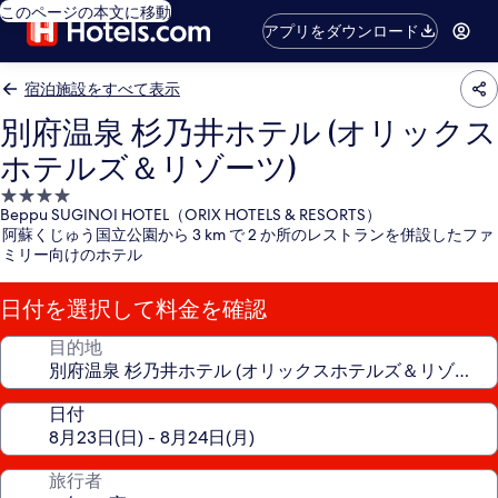
このページの本文に移動
アプリをダウンロード
宿泊施設をすべて表示
別府温泉 杉乃井ホテル (オリックス
ホテルズ＆リゾーツ)
4.0
Beppu SUGINOI HOTEL（ORIX HOTELS & RESORTS）
つ
阿蘇くじゅう国立公園から 3 km で 2 か所のレストランを併設したファ
星
ミリー向けのホテル
宿
泊
日付を選択して料金を確認
施
設
目的地
日付
旅行者