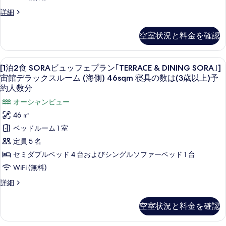
平
フ
宙
[寝
ア
分
[1
詳細
米
館
ェ
具
泊
ス
ジ
の
の
[寝
プ
2
ュ
数
イ
空室状況と料金を確認
す
食
具
ニ
ラ
は
ー
星
べ
ア
の
(3
ン
ビ
ス
ト
[1
セーフティボックス (室内)、遮光カーテン
歳
て
数
15
ュ
[1泊2食 SORAビュッフェプラン｢TERRACE & DINING SORA｣]
｢和
イ
以
泊
ル
ッ
の
宙館デラックスルーム (海側) 46sqm 寝具の数は(3歳以上)予
ー
は
上)
ダ
フ
2
ー
ト
約人数分
予
写
(3
ェ
イ
ル
食
約
ム
オーシャンビュー
プ
真
歳
ー
人
ニ
SORA
ラ
(海
ム
46 ㎡
を
以
数
ン
ン
ビ
(海
分]
側)66sqm
ベッドルーム 1 室
表
上)
｢和
側)66sqm
グ
の
ュ
ダ
寝
定員 5 名
寝
示
予
詳
星
イ
ッ
具
細
具
セミダブルベッド 4 台およびシングルソファーベッド 1 台
す
約
ニ
の
HOSHI｣]
フ
の
ン
WiFi (無料)
る
人
数
星
グ
ェ
は
数
数
[1
詳細
星
館
(3
プ
泊
は
HOSHI｣]
分]
歳
ジ
2
ラ
星
(3
以
空室状況と料金を確認
の
食
ュ
館
上)
ン
歳
SORA
ジ
す
予
ニ