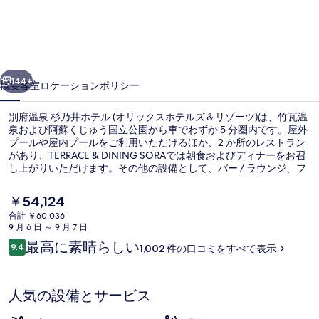
杉
乃
井
前へ
次へ
ホ
144+
概要
客室
ロケーション
ポリシー
テ
別府温泉 杉乃井ホテル (オリックスホテルズ＆リゾーツ)は、竹瓦温
ル
泉および阿蘇くじゅう国立公園から車でわずか 5 分圏内です。屋外
プールや屋内プールをご利用いただけるほか、2 か所のレストラン
(オ
があり、TERRACE & DINING SORAでは朝食およびディナーをお召
リ
し上がりいただけます。その他の設備として、バー / ラウンジ、フ
ィットネスクラブ (スタッフ常駐)、およびフィットネスセンターが
ッ
あります。旅行者は親切なスタッフや総合的な施設のコンディショ
現
￥54,124
ンを評価しています。
在
ク
合計 ￥60,036
の
9 月 6 日 ～ 9 月 7 日
温泉
ス
料
口
最高に素晴らしい
9.4
1,002 件の口コミをすべて表示
金
10段階中9.4
ホ
コ
は
ミ
￥54,124
テ
で
人気の設備とサービス
す
ル