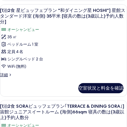
ビ
｢和
[1
部屋からの景観
12
ュ
[1泊2食 星ビュッフェプラン "和ダイニング星 HOSHI"] 星館ス
ダ
泊
ッ
タンダード洋室 (海側) 35平米 [寝具の数は(3歳以上)予約人数
フ
イ
2
分]
ェ
ニ
食
オーシャンビュー
プ
ン
星
ラ
35 ㎡
ン
グ
ビ
ベッドルーム 1 室
｢和
星
ュ
ダ
定員 4 名
イ
HOSHI｣]
ッ
シングルベッド 2 台
ニ
星
フ
ン
WiFi (無料)
館
グ
ェ
[1
詳細
星
ス
プ
泊
HOSHI｣]
2
タ
星
ラ
空室状況と料金を確認
食
館
ン
ン
星
ス
ダ
ビ
"和
タ
[1
部屋からの景観
13
ュ
[1泊2食 SORAビュッフェプラン｢TERRACE & DINING SORA｣]
ン
ー
ダ
泊
ッ
ダ
宙館ジュニアスイートルーム (海側)66sqm 寝具の数は(3歳以
ド
フ
イ
2
ー
上)予約人数分
ェ
ド
洋
ニ
食
オーシャンビュー
プ
洋