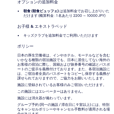
オプションの追加料金
朝食 (朝食ビュッフェ)
は追加料金でお召し上がりいた
だけます (概算料金 : 1 名あたり 2200 ～ 10000 JPY)
お子様 & エキストラベッド
キッズクラブを追加料金でご利用いただけます
ポリシー
日本の厚生労働省は、インやホテル、モーテルなどを含む
いかなる種類の宿泊施設でも、日本に​居住してない海外の
お客様の宿泊に際し、国籍および旅券番号の確認とパスポ
ートのご提示を義務付け​ております。また、各宿泊施設に
は、ご宿泊者全員のパスポートをコピーし保存する義務が
課せられておりますの​で、ご協力をお願いいたします。
施設に登録されているお客様のみご宿泊いただけます。
この施設にはエレベーターはありません。
施設には消火器が備わっています。
グループ予約 (同一の施設 / 滞在日に 9 室以上) には、特別
なキャンセルポリシーやキャンセル手数料が適用される場
合があります。