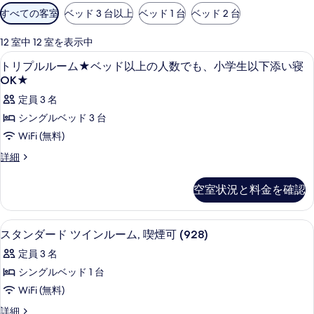
利
すべての客室
ベッド 3 台以上
ベッド 1 台
ベッド 2 台
用
可
12 室中 12 室を表示中
能
羽毛の掛け布団、デスク、ノートパソ
ト
1
トリプルルーム★ベッド以上の人数でも、小学生以下添い寝
な
リ
OK★
客
プ
定員 3 名
室
ル
の
シングルベッド 3 台
ル
絞
WiFi (無料)
り
ー
ト
詳細
込
ム
リ
み
プ
★
空室状況と料金を確認
条
ル
ベ
ル
件
ッ
ー
羽毛の掛け布団、デスク、ノートパソ
ス
1
ム
スタンダード ツインルーム, 喫煙可 (928)
ド
タ
★
定員 3 名
以
ベ
ン
ッ
シングルベッド 1 台
上
ダ
ド
WiFi (無料)
の
以
ー
上
人
ス
詳細