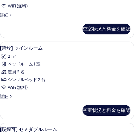
ブ
詳
の
WiFi (無料)
細
ル
写
[禁
詳細
ル
煙]
真
ー
セ
を
空室状況と料金を確認
ミ
ム
表
ダ
の
ブ
示
[禁煙] ツインルーム | 羽毛の掛け
[禁
2
ル
[禁煙] ツインルーム
す
す
煙]
ル
べ
21 ㎡
ー
る
ツ
ム
て
ベッドルーム 1 室
イ
の
の
定員 2 名
詳
ン
細
写
シングルベッド 2 台
ル
真
WiFi (無料)
ー
を
[禁
詳細
ム
煙]
表
の
ツ
空室状況と料金を確認
示
イ
す
ン
す
べ
ル
羽毛の掛け布団、デスク、ノートパソ
[喫
る
12
ー
[喫煙可] セミダブルルーム
て
ム