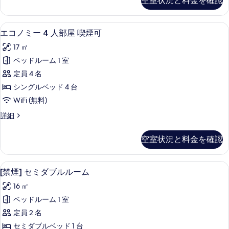
空室状況と料金を確認
示
ト
ム
リ
す
の
プ
エコノミー 4 人部屋 喫煙可 | 羽
エ
る
6
ル
エコノミー 4 人部屋 喫煙可
す
コ
ル
べ
17 ㎡
ー
ノ
ム
て
ベッドルーム 1 室
ミ
の
の
定員 4 名
詳
ー
細
写
シングルベッド 4 台
4
真
WiFi (無料)
人
を
エ
詳細
部
コ
表
屋
ノ
空室状況と料金を確認
示
ミ
喫
ー
す
煙
4
羽毛の掛け布団、デスク、ノートパソ
[禁
る
6
人
可
[禁煙] セミダブルルーム
煙]
部
の
16 ㎡
屋
セ
す
喫
ベッドルーム 1 室
ミ
煙
べ
定員 2 名
可
ダ
て
の
セミダブルベッド 1 台