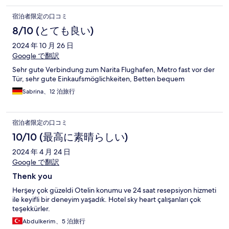
宿泊者限定の口コミ
8/10 (とても良い)
2024 年 10 月 26 日
Google で翻訳
Sehr gute Verbindung zum Narita Flughafen, Metro fast vor der
Tür, sehr gute Einkaufsmöglichkeiten, Betten bequem
Sabrina、12 泊旅行
宿泊者限定の口コミ
10/10 (最高に素晴らしい)
2024 年 4 月 24 日
Google で翻訳
Thenk you
Herşey çok güzeldi Otelin konumu ve 24 saat resepsiyon hizmeti
ile keyifli bir deneyim yaşadık. Hotel sky heart çalışanları çok
teşekkürler.
Abdulkerim、5 泊旅行