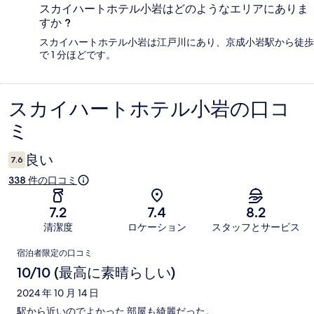
スカイハートホテル小岩はどのようなエリアにありま
すか ?
スカイハートホテル小岩は江戸川にあり、京成小岩駅から徒歩
で 1 分ほどです。
スカイハートホテル小岩の口コ
口
ミ
コ
ミ
良い
7.6
338 件の口コミ
7.2
7.4
8.2
清潔度
ロケーション
スタッフとサービス
口
宿泊者限定の口コミ
コ
10/10 (最高に素晴らしい)
ミ
2024 年 10 月 14 日
駅から近いのでよかった 部屋も綺麗だった。