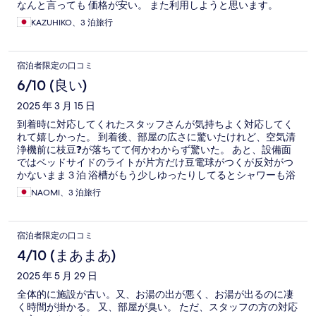
なんと言っても 価格が安い。 また利用しようと思います。
KAZUHIKO、3 泊旅行
宿泊者限定の口コミ
6/10 (良い)
2025 年 3 月 15 日
到着時に対応してくれたスタッフさんが気持ちよく対応してく
れて嬉しかった。 到着後、部屋の広さに驚いたけれど、空気清
浄機前に枝豆❓が落ちてて何かわからず驚いた。 あと、設備面
ではベッドサイドのライトが片方だけ豆電球がつくが反対がつ
かないまま３泊 浴槽がもう少しゆったりしてるとシャワーも浴
びやすかったかも
NAOMI、3 泊旅行
宿泊者限定の口コミ
4/10 (まあまあ)
2025 年 5 月 29 日
全体的に施設が古い。又、お湯の出が悪く、お湯が出るのに凄
く時間が掛かる。 又、部屋が臭い。 ただ、スタッフの方の対応