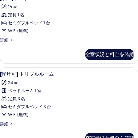
エ
の
煙]
ー
て
16 ㎡
詳
ム
コ
シ
細
の
の
定員 1 名
ノ
ン
詳
写
セミダブルベッド 1 台
細
ミ
グ
真
WiFi (無料)
ー
ル
を
[禁
詳細
852)
ル
煙]
表
の
ー
シ
空室状況と料金を確認
示
す
ン
ム
グ
す
べ
の
ル
[喫煙可] トリプルルーム | 羽毛の
[喫
る
て
8
ル
[喫煙可] トリプルルーム
す
煙
ー
の
べ
24 ㎡
ム
可]
写
の
て
ベッドルーム 1 室
ト
詳
真
の
定員 3 名
細
リ
を
写
セミダブルベッド 3 台
プ
表
真
WiFi (無料)
ル
示
を
[喫
詳細
ル
す
煙
表
ー
可]
る