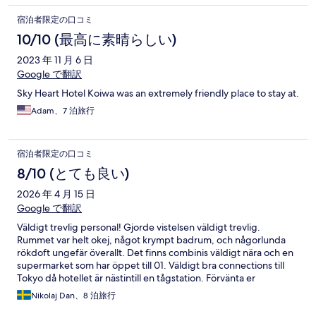
宿泊者限定の口コミ
10/10 (最高に素晴らしい)
2023 年 11 月 6 日
Google で翻訳
Sky Heart Hotel Koiwa was an extremely friendly place to stay at.
Adam、7 泊旅行
宿泊者限定の口コミ
8/10 (とても良い)
2026 年 4 月 15 日
Google で翻訳
Väldigt trevlig personal! Gjorde vistelsen väldigt trevlig.
Rummet var helt okej, något krympt badrum, och någorlunda
rökdoft ungefär överallt. Det finns combinis väldigt nära och en
supermarket som har öppet till 01. Väldigt bra connections till
Tokyo då hotellet är nästintill en tågstation. Förvänta er
någorlunda tågbuller. Kan bli jobbigt för den som har svårt att
Nikolaj Dan、8 泊旅行
somna, inget jag personligen märkte av så mycket dock.