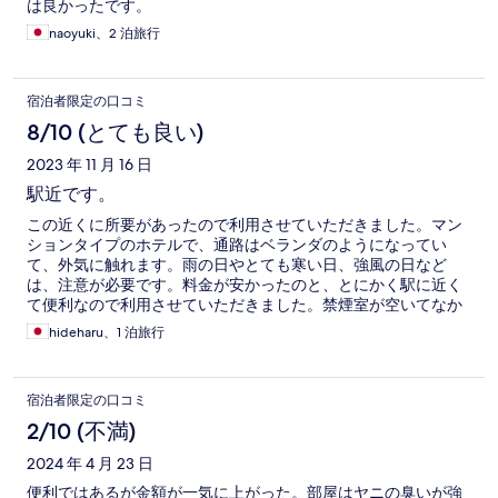
は良かったです。
naoyuki、2 泊旅行
宿泊者限定の口コミ
8/10 (とても良い)
2023 年 11 月 16 日
駅近です。
この近くに所要があったので利用させていただきました。マン
ションタイプのホテルで、通路はベランダのようになってい
て、外気に触れます。雨の日やとても寒い日、強風の日など
は、注意が必要です。料金が安かったのと、とにかく駅に近く
て便利なので利用させていただきました。禁煙室が空いてなか
ったので、仕方なく喫煙ルームにしたのですが、かなり匂いは
hideharu、1 泊旅行
きつかったので、苦手な方はたいへんだと思います。駅から近
いことと料金が安いこととのバランスで選ぶことになると思い
ます。
宿泊者限定の口コミ
2/10 (不満)
2024 年 4 月 23 日
便利ではあるが金額が一気に上がった。部屋はヤニの臭いが強