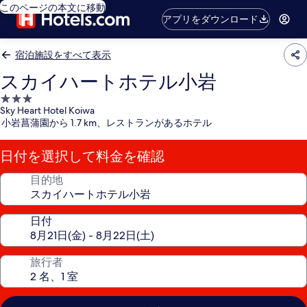
このページの本文に移動
アプリをダウンロード
宿泊施設をすべて表示
スカイハートホテル小岩
3.0
Sky Heart Hotel Koiwa
つ
小岩菖蒲園から 1.7 km、レストランがあるホテル
星
宿
日付を選択して料金を確認
泊
施
目的地
設
日付
旅行者