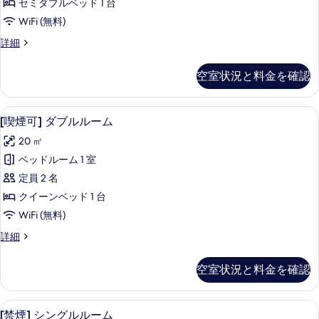
ン
セミダブルベッド 1 台
ル
写
グ
を
グ
WiFi (無料)
ル
真
ル
ル
表
ル
[喫
詳細
ー
を
ル
示
ー
煙
ム,
表
ム,
ー
可]
す
空室状況と料金を確認
眺
シ
眺
示
ム
る
望
ン
望
す
の
な
グ
[喫煙可] ダブルルーム | 羽毛の掛
[喫
し,
な
9
ル
る
[喫煙可] ダブルルーム
す
喫
煙
ル
し,
べ
20 ㎡
煙
ー
可]
喫
可
ム
て
ベッドルーム 1 室
ダ
(ベ
の
煙
の
定員 2 名
ッ
詳
ブ
可
ド
細
写
クイーンベッド 1 台
ル
ル
(ベ
真
WiFi (無料)
ー
ル
ッ
ム
を
[喫
詳細
ー
エ
ド
煙
表
コ
ム
可]
ル
空室状況と料金を確認
示
ノ
ダ
の
ミ
ー
ブ
す
ー
す
ル
ム
羽毛の掛け布団、デスク、ノートパソ
[禁
る
852)
11
ル
[禁煙] シングルルーム
べ