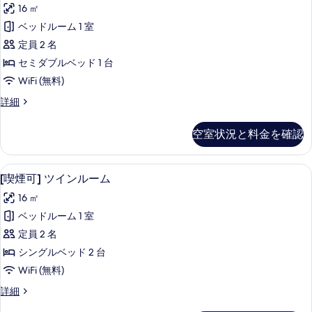
煙
の
16 ㎡
の
可]
詳
写
ベッドルーム 1 室
セ
細
真
定員 2 名
ミ
を
セミダブルベッド 1 台
ダ
表
WiFi (無料)
ブ
示
[喫
詳細
ル
煙
す
ル
可]
空室状況と料金を確認
る
セ
ー
ミ
ム
ダ
[喫煙可] ツインルーム | 羽毛の掛
[喫
9
ブ
[喫煙可] ツインルーム
の
煙
ル
す
16 ㎡
ル
可]
ー
べ
ベッドルーム 1 室
ツ
ム
て
定員 2 名
の
イ
詳
の
シングルベッド 2 台
ン
細
写
WiFi (無料)
ル
真
[喫
詳細
ー
煙
を