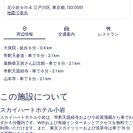
北小岩 6-11-4, 江戸川区, 東京都, 133 0051
地図で表示
地図
周辺情報
交通案内
レストラン
大珠院
- 徒歩 6 分
- 0.6 km
帝釈天参道
- 車で 5 分
- 2.1 km
葛飾柴又寅さん記念館
- 車で 6 分
- 2.1 km
帝釈天題経寺
- 車で 6 分
- 2.1 km
山本亭
- 車で 6 分
- 2.1 km
この施設について
スカイハートホテル小岩
スカイハートホテル小岩は、帝釈天題経寺および小岩菖蒲園から車でわ
ずか 5 分圏内です。WiFiおよび有線インターネットアクセスを無料でご
利用いただけます。また、東京スカイツリーおよび浅草寺は車で 15 分