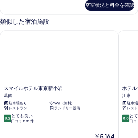
ム
可]
空室状況と料金を確認
表
ツ
の
イ
示
す
ン
類似した宿泊施設
す
ル
べ
ー
る
スマイルホテル東京新小岩
ホテルマ
て
ム
の
の
詳
写
細
真
を
表
示
ス
ホ
スマイルホテル東京新小岩
ホテル
す
マ
テ
葛飾
江東
る
イ
ル
駐車場あり
WiFi (無料)
駐車場
ル
マ
レストラン
ランドリー設備
レスト
ホ
イ
テ
ス
10
10
とても良い
とて
8.2
8.0
ル
テ
段
段
口コミ 878 件
口コミ
東
イ
階
階
京
ズ
中
中
現
￥5,164
新
亀
8.2、
8.0、