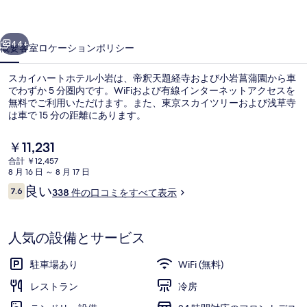
ホ
前へ
次へ
テ
44+
概要
客室
ロケーション
ポリシー
ル
スカイハートホテル小岩は、帝釈天題経寺および小岩菖蒲園から車
小
でわずか 5 分圏内です。WiFiおよび有線インターネットアクセスを
無料でご利用いただけます。また、東京スカイツリーおよび浅草寺
岩
は車で 15 分の距離にあります。
の
現
￥11,231
写
在
合計 ￥12,457
の
真
8 月 16 日 ～ 8 月 17 日
料
口
良い
7.6
外観
ギ
338 件の口コミをすべて表示
金
10段階中7.6
コ
は
ャ
ミ
￥11,231
で
人気の設備とサービス
ラ
す
リ
駐車場あり
WiFi (無料)
ー
レストラン
冷房