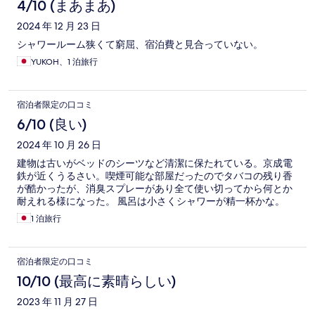
4/10 (まあまあ)
2024 年 12 月 23 日
シャワールーム狭くて窮屈、宿泊費と見合っていない。
YUKOH、1 泊旅行
宿泊者限定の口コミ
6/10 (良い)
2024 年 10 月 26 日
建物は古いがベッドのシーツなど清潔に保たれている。京成電
鉄が近くうるさい。喫煙可能な部屋だったのでタバコの残り香
が酷かったが、消臭スプレーがあり全て使い切ってから何とか
耐えれる様になった。 風呂は小さくシャワーが精一杯かな。
1 泊旅行
宿泊者限定の口コミ
10/10 (最高に素晴らしい)
2023 年 11 月 27 日