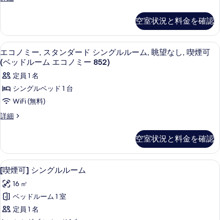
ド
の
タ
数
人
ツ
ン
空室状況と料金を確認
数
で
ダ
イ
で
ー
も、
も、
ン
ド
羽毛の掛け布団、デスク、ノートパソ
エ
小
小
1
ツ
エコノミー, スタンダード シングルルーム, 眺望なし, 喫煙可
ル
学
コ
イ
学
(ベッドルーム エコノミー 852)
ー
生
ン
ノ
生
以
定員 1 名
ル
ム,
下
ミ
ー
以
シングルベッド 1 台
喫
添
ム,
ー,
下
WiFi (無料)
い
喫
煙
ス
寝
添
煙
エ
詳細
可
OK★
可
タ
コ
い
の
(928)
(928)
ノ
ン
詳
寝
空室状況と料金を確認
の
の
ミ
細
詳
ダ
OK★
ー,
す
細
ス
ー
の
羽毛の掛け布団、デスク、ノートパソ
[喫
べ
13
タ
[喫煙可] シングルルーム
ド
す
煙
ン
て
16 ㎡
ダ
シ
べ
可]
の
ー
ベッドルーム 1 室
ン
て
シ
ド
写
定員 1 名
グ
シ
の
ン
真