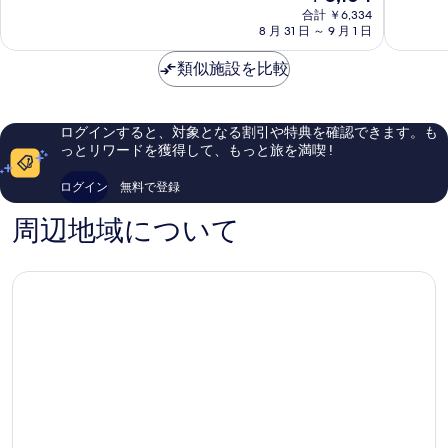
在
小
合計 ￥6,334
戸
と
と
の
8 月 31 日 ～ 9 月 1 日
岩
江
て
て
料
葛
東
も
も
金
類似施設を比較
飾
良
良
は
い、
い、
￥5,164
口
口
コ
コ
ログインすると、対象となる割引や特典を確認できます。も
ミ
ミ
っとリワードを獲得して、もっと旅を満喫 !
878
1,019
件
件
ログイン
無料で登録
件
件
の
の
周辺地域について
口
口
コ
コ
ミ
ミ