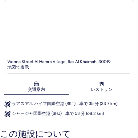
ル
ラ
口
ジ
ン
コ
ャ
ド
ミ
ン
ア
島
ル・
マ
ル
ジ
ャ
ン
島
Vienna Street Al Hamra Village, Ras Al Khaimah, 30019
地図で表示
地図
交通案内
レストラン
ラアスアル ハイマ国際空港 (RKT) - 車で 35 分 (33.7 km)
シャージャ国際空港 (SHJ) - 車で 53 分 (68.2 km)
この施設について