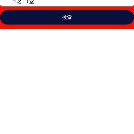
検索
ソ
フ
ィ
テ