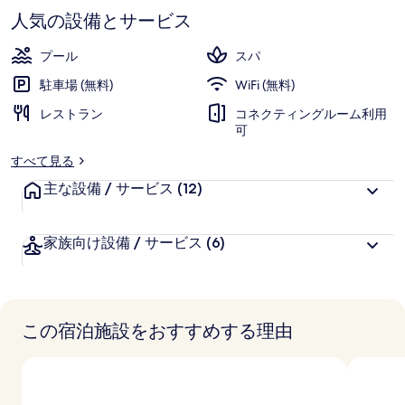
ー
す
人気の設備とサービス
チ
プール
スパ
リ
駐車場 (無料)
WiFi (無料)
ゾ
レストラン
コネクティングルーム利用
ー
可
ト
すべて見る
の
主な設備 / サービス
(12)
写
真
家族向け設備 / サービス
(6)
ギ
ャ
この宿泊施設をおすすめする理由
ラ
リ
ー