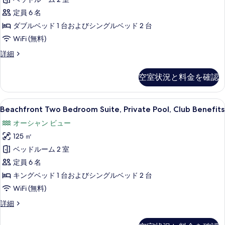
Club
す
Benefits
定員 6 名
る
の
ダブルベッド 1 台およびシングルベッド 2 台
す
WiFi (無料)
べ
Beachfront
詳細
て
Two
Bedroom
の
空室状況と料金を確認
Suite,
写
Club
Benefits
真
Beachfront
高級寝具、羽毛の掛け布団、低反発ベ
12
の
Beachfront Two Bedroom Suite, Private Pool, Club Benefits
を
Two
詳
オーシャン ビュー
細
Bedroom
表
125 ㎡
Suite,
示
Private
ベッドルーム 2 室
す
Pool,
定員 6 名
る
Club
キングベッド 1 台およびシングルベッド 2 台
Benefits
WiFi (無料)
の
Beachfront
詳細
す
Two
Bedroom
べ