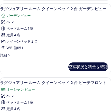
ン
リ
ラグジュアリー ルーム クイーンベッド
ラ
7
ー
ラグジュアリー ルーム クイーンベッド 2 台 ガーデンビュー
グ
グ
ル
ベ
ガーデンビュー
ー
ジ
ム
ッ
52 ㎡
ュ
キ
ド
ベッドルーム 1 室
ン
ア
1
グ
定員 4 名
リ
ベ
台
クイーンベッド 2 台
ッ
ー
ガ
WiFi (無料)
ド
ル
1
ー
ラ
詳細
台
ー
グ
デ
ガ
ム
ジ
ー
ン
空室状況と料金を確認
ュ
ク
デ
ビ
ア
ン
イ
リ
ュ
ビ
ラグジュアリー ルーム クイーンベッド
ラ
9
ー
ラグジュアリー ルーム クイーンベッド 2 台 ビーチフロント
ー
ュ
ー
グ
ル
ー
ン
オーシャン ビュー
ー
の
ジ
の
ム
ベ
52 ㎡
詳
す
ュ
ク
細
ッ
ベッドルーム 1 室
イ
べ
ア
ー
ド
定員 4 名