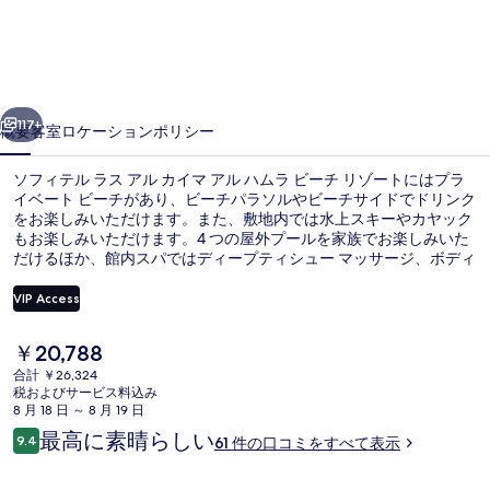
ル
ラ
ス
前へ
次へ
ア
117+
概要
客室
ロケーション
ポリシー
ル
ソフィテル ラス アル カイマ アル ハムラ ビーチ リゾートにはプラ
カ
イベート ビーチがあり、ビーチパラソルやビーチサイドでドリンク
をお楽しみいただけます。また、敷地内では水上スキーやカヤック
イ
もお楽しみいただけます。4 つの屋外プールを家族でお楽しみいた
マ
だけるほか、館内スパではディープティシュー マッサージ、ボディ
ラップ、およびリフレクソロジーをご満喫いただけます。館内には
ア
3 か所のレストランがあり、3 か所のバー / ラウンジでは冷たいお
VIP Access
飲み物をお楽しみいただけます。その他の設備としてキッズクラブ
ル
(無料)、プールサイドバー、および24 時間営業のフィットネスセン
現
￥20,788
ターなどが、この高級ホテルに備わっています。
外観
ハ
在
合計 ￥26,324
の
税およびサービス料込み
ム
料
8 月 18 日 ～ 8 月 19 日
金
ラ
口
最高に素晴らしい
9.4
61 件の口コミをすべて表示
は
10段階中9.4
コ
ビ
￥20,788
ミ
で