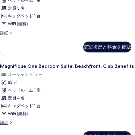
ベッドルーム 1 室
表
細
ア
真
定員 3 名
示
リ
を
キングベッド 1 台
す
ー
表
WiFi (無料)
る
ル
示
ラ
詳細
ー
す
グ
ム
ジ
る
空室状況と料金を確認
ュ
キ
ア
ン
リ
Magnifique
Magnifique One Bedroom Suit
6
ー
Magnifique One Bedroom Suite, Beachfront, Club Benefits
グ
One
ル
ベ
オーシャン ビュー
ー
Bedroom
ム
ッ
82 ㎡
Suite,
キ
Beachfront,
ド
ベッドルーム 1 室
ン
Club
1
グ
定員 4 名
ベ
Benefits
台
キングベッド 1 台
ッ
の
ビ
WiFi (無料)
ド
す
1
ー
Magnifique
詳細
台
べ
One
チ
ビ
Bedroom