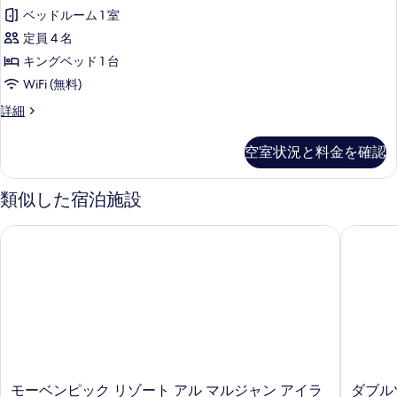
表
ベッドルーム 1 室
Pool,
示
Garden
定員 4 名
す
View,
キングベッド 1 台
る
Club
WiFi (無料)
Benefits
Signature
詳細
の
One
Bedroom
す
空室状況と料金を確認
Suite,
べ
Private
て
Pool,
類似した宿泊施設
Garden
の
View,
モーベンピック リゾート アル マルジャン アイランド
ダブルツ
写
Club
Benefits
真
の
を
詳
細
表
示
す
る
モ
ダ
モーベンピック リゾート アル マルジャン アイラ
ダブル