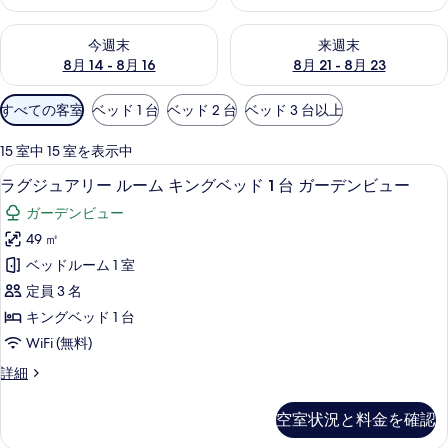
今週末 8月 14 - 8月 16 の空室状況をチェック
来週末 8月 21 - 8月 23 の
今週末
来週末
8月 14 - 8月 16
8月 21 - 8月 23
利
すべての客室
ベッド 1 台
ベッド 2 台
ベッド 3 台以上
用
可
15 室中 15 室を表示中
能
高級寝具、羽毛の掛け布団、低反発ベ
ラ
8
ラグジュアリー ルーム キングベッド 1 台 ガーデンビュー
な
グ
客
ガーデンビュー
ジ
室
49 ㎡
ュ
の
ベッドルーム 1 室
ア
絞
定員 3 名
り
リ
キングベッド 1 台
込
ー
WiFi (無料)
み
ル
条
ラ
詳細
ー
件
グ
ム
ジ
空室状況と料金を確認
ュ
キ
ア