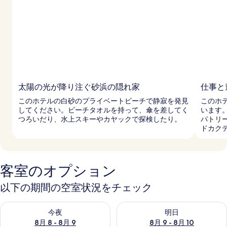
太陽の光が降り注ぐ砂浜の隠れ家
仕事と
このホテルの白砂のプライベートビーチで静寂を発見
このホ
してください。ビーチタオルを持って、傘を差してく
います
つろいだり、水上スキーやカヤックで探検したり。
パトリ
ドカク
客室のオプション
以下の期間の空室状況をチェック
今夜 8月 8 - 8月 9 の空室状況をチェック
明日 8月 9 - 8月 10 の空室
今夜
明日
8月 8 - 8月 9
8月 9 - 8月 10