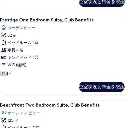
て
ー
フ
空室状況と料金を確認
Suite,
チ
の
ロ
Beachfront,
フ
Club
写
ン
ロ
Prestige
Prestige One Bedroom Suite
9
Benefits
Prestige One Bedroom Suite, Club Benefits
ン
真
One
ト
の
ト
ガーデンビュー
を
詳
Bedroom
の
の
細
82 ㎡
Suite,
詳
表
す
細
Club
ベッドルーム 1 室
示
べ
Benefits
定員 4 名
す
て
の
キングベッド 1 台
る
の
す
WiFi (無料)
写
べ
Prestige
詳細
真
て
One
を
Bedroom
の
空室状況と料金を確認
Suite,
表
写
Club
示
Benefits
真
Beachfront
Beachfront Two Bedroom Sui
10
の
Beachfront Two Bedroom Suite, Club Benefits
す
を
Two
詳
る
オーシャン ビュー
細
Bedroom
表
125 ㎡
Suite,
示
ベッドルーム 2 室