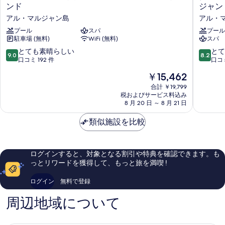
ー
ブ
ンド
ジャン
ベ
ル
アル・マルジャン島
アル・
ン
ツ
ピ
プール
スパ
リ
プール
駐車場 (無料)
WiFi (無料)
スパ
ッ
ー
ク
バ
10
10
とても素晴らしい
とて
9.0
8.2
リ
イ
段
段
口コミ 192 件
口コミ
ゾ
ヒ
階
階
現
￥15,462
ー
ル
中
中
在
ト
ト
9.0、
8.2、
合計 ￥19,799
の
ア
ン
税およびサービス料込み
と
と
料
ル
8 月 20 日 ～ 8 月 21 日
リ
て
て
金
マ
ゾ
も
も
は
ル
類似施設を比較
ー
素
良
￥15,462
ジ
ト
晴
い、
ャ
&
ら
口
ン
ス
し
コ
ログインすると、対象となる割引や特典を確認できます。も
ア
パ
い、
ミ
っとリワードを獲得して、もっと旅を満喫 !
イ
マ
口
622
ラ
ル
コ
件
ログイン
無料で登録
ン
ジ
ミ
件
ド
ャ
192
の
周辺地域について
ア
ン
件
口
ル・
ア
件
コ
マ
イ
の
ミ