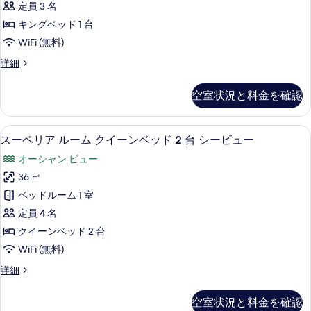
ガ
ッ
定員 3 名
ル
ド
ー
キングベッド 1 台
1
ー
デ
WiFi (無料)
台
ム
ガ
ン
ス
詳細
ー
キ
ー
ビ
デ
ン
ペ
ン
ュ
空室状況と料金を確認
リ
グ
ビ
ー
ア
ュ
ベ
ル
の
ー
スーペリア ルーム クイーンベッド 2
ス
8
ー
スーペリア ルーム クイーンベッド 2 台 シービュー
ッ
の
す
ー
ム
詳
ド
オーシャン ビュー
キ
べ
ペ
細
ン
1
36 ㎡
て
リ
グ
台
ベッドルーム 1 室
ベ
の
ア
シ
ッ
定員 4 名
写
ル
ド
ー
クイーンベッド 2 台
1
真
ー
ビ
WiFi (無料)
台
を
ム
シ
ュ
ス
詳細
表
ー
ク
ー
ー
ビ
示
イ
ペ
ュ
の
空室状況と料金を確認
リ