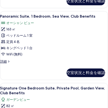
空室状況と料金を確認
Suite,
て
Private
の
Pool,
Panoramic
10
Club
Panoramic Suite, 1 Bedroom, Sea View, Club Benefits
写
Suite,
Benefits
オーシャン ビュー
真
の
1
詳
163 ㎡
を
Bedroom,
細
Sea
ベッドルーム 1 室
表
View,
定員 4 名
示
Club
キングベッド 1 台
す
Benefits
WiFi (無料)
る
の
Panoramic
詳細
す
Suite,
1
べ
空室状況と料金を確認
Bedroom,
て
Sea
の
View,
Signature
Signature One Bedroom Suite, 
11
Club
Signature One Bedroom Suite, Private Pool, Garden View,
写
One
Benefits
Club Benefits
真
の
Bedroom
ガーデンビュー
詳
を
Suite,
細
82 ㎡
Private