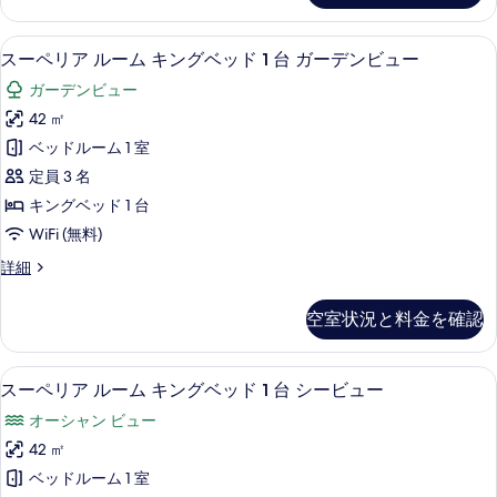
チ
表
の
Garden
ロ
フ
view,
示
写
ロ
スーペリア ルーム キングベッド 1 
ス
ン
8
Club
スーペリア ルーム キングベッド 1 台 ガーデンビュー
ン
す
真
ー
Benefits
ト
ト
ガーデンビュー
る
の
を
の
ペ
の
詳
42 ㎡
詳
表
リ
細
す
細
ベッドルーム 1 室
示
ア
べ
定員 3 名
す
ル
て
キングベッド 1 台
る
ー
の
WiFi (無料)
ム
写
ス
詳細
キ
真
ー
ン
ペ
を
空室状況と料金を確認
リ
グ
表
ア
ベ
ル
示
スーペリア ルーム キングベッド 1 
ス
6
ー
スーペリア ルーム キングベッド 1 台 シービュー
ッ
す
ー
ム
ド
オーシャン ビュー
る
キ
ペ
ン
1
42 ㎡
リ
グ
台
ベッドルーム 1 室
ベ
ア