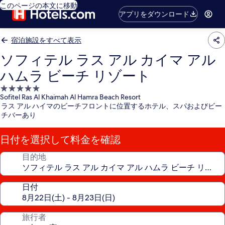
このページの本文に移動
アプリをダウンロード
宿泊施設をすべて表示
ソフィテル ラス アル カイマ アル
ハムラ ビーチ リゾート
5.0
Sofitel Ras Al Khaimah Al Hamra Beach Resort
つ
ラス アル ハイマのビーチフロントに位置するホテル、スパおよびビー
星
チバーあり
宿
泊
日付を選択して料金を確認
施
設
目的地
日付
旅行者