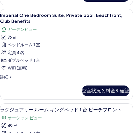
す
ー
ー
す
ア
の
る
ン
ル
べ
詳
Imperial
Imperial One Bedroom Suite, P
10
ー
Imperial One Bedroom Suite, Private pool, Beachfront,
ベ
細
One
て
ム
Club Benefits
ッ
ク
Bedroom
の
ガーデンビュー
イ
ド
Suite,
写
ー
76 ㎡
2
Private
ン
真
ベッドルーム 1 室
pool,
台
ベ
を
ッ
Beachfront,
定員 4 名
シ
ド
表
Club
ダブルベッド 1 台
ー
2
示
Benefits
台
WiFi (無料)
ビ
す
シ
の
ュ
Imperial
詳細
ー
る
す
One
ビ
ー
Bedroom
べ
ュ
空室状況と料金を確認
の
Suite,
ー
て
Private
す
の
pool,
の
詳
高級寝具、羽毛の掛け布団、低反発ベ
ラ
べ
8
Beachfront,
ラグジュアリー ルーム キングベッド 1 台 ビーチフロント
細
写
グ
Club
て
オーシャン ビュー
真
Benefits
ジ
の
の
49 ㎡
を
ュ
詳
写