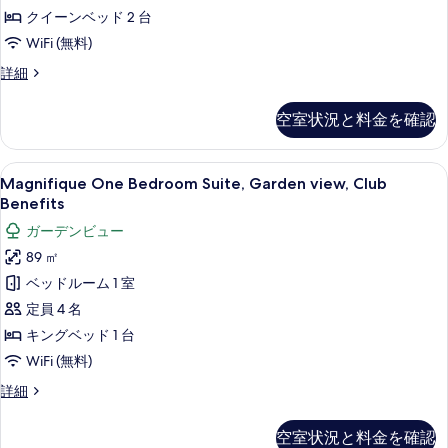
て
リ
ン
2
クイーンベッド 2 台
ベ
の
ー
台
WiFi (無料)
ッ
写
ル
ド
ガ
ラ
詳細
真
2
ー
グ
ー
台
を
ム
ジ
ガ
デ
空室状況と料金を確認
ュ
表
ク
ー
ン
ア
デ
示
イ
リ
ビ
ン
Magnifique
高級寝具、羽毛の掛け布団、低反発ベ
6
ー
Magnifique One Bedroom Suite, Garden view, Club
す
ー
ビ
One
ュ
ル
Benefits
ュ
る
ン
ー
Bedroom
ー
ー
ガーデンビュー
ム
ベ
Suite,
の
の
ク
89 ㎡
詳
Garden
ッ
イ
す
細
ベッドルーム 1 室
view,
ー
ド
べ
ン
Club
定員 4 名
2
ベ
て
Benefits
キングベッド 1 台
台
ッ
の
の
ド
WiFi (無料)
ビ
写
2
す
ー
Magnifique
詳細
台
真
べ
One
ビ
チ
Bedroom
を
ー
て
空室状況と料金を確認
フ
Suite,