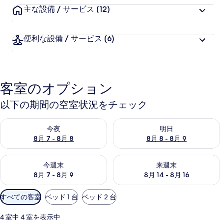
主な設備 / サービス
(12)
便利な設備 / サービス
(6)
客室のオプション
以下の期間の空室状況をチェック
今夜 8月 7 - 8月 8 の空室状況をチェック
明日 8月 8 - 8月 9 の空室
今夜
明日
8月 7 - 8月 8
8月 8 - 8月 9
今週末 8月 7 - 8月 9 の空室状況をチェック
来週末 8月 14 - 8月 16 の
今週末
来週末
8月 7 - 8月 9
8月 14 - 8月 16
利
すべての客室
ベッド 1 台
ベッド 2 台
用
可
4 室中 4 室を表示中