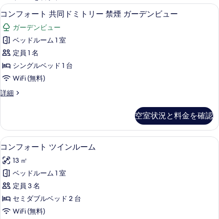
能
コンフォート 共同ドミトリー 禁煙 ガ
コ
11
コンフォート 共同ドミトリー 禁煙 ガーデンビュー
な
ン
客
ガーデンビュー
フ
室
ベッドルーム 1 室
ォ
の
定員 1 名
ー
絞
シングルベッド 1 台
り
ト
WiFi (無料)
込
共
み
コ
詳細
同
ン
条
ド
フ
件
空室状況と料金を確認
ォ
ミ
ー
ト
ト
コンフォート ツインルーム | 羽毛の
コ
12
共
コンフォート ツインルーム
リ
ン
同
ー
13 ㎡
ド
フ
ミ
禁
ベッドルーム 1 室
ォ
ト
煙
定員 3 名
リ
ー
ー
ガ
セミダブルベッド 2 台
ト
禁
ー
WiFi (無料)
煙
ツ