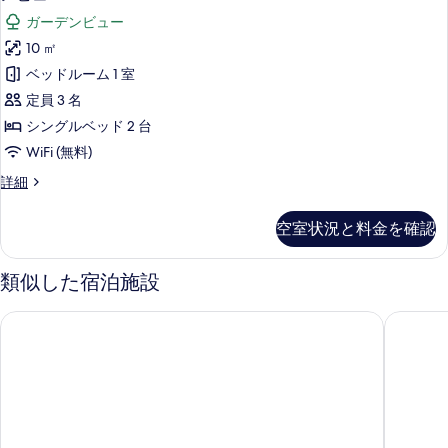
す
ル
ネ
ガーデンビュー
ル
べ
チ
ー
10 ㎡
て
ム
ャ
ベッドルーム 1 室
の
の
ー
詳
定員 3 名
写
細
ツ
シングルベッド 2 台
真
イ
WiFi (無料)
を
ン
シ
詳細
表
ル
グ
示
ネ
ー
空室状況と料金を確認
チ
す
ム
ャ
る
ー
シ
類似した宿泊施設
ツ
ン
イ
メルキュール横須賀
ホテルニ
ン
グ
ル
ル
ー
ベ
ム
シ
ッ
ン
ド
グ