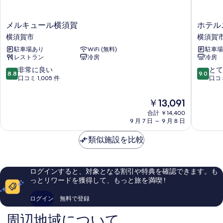
ル
2
ベ
台
ッ
メ
ホ
メルキュール横須賀
ホテル
禁
ド
ル
テ
横須賀市
横須賀
2
煙
キ
ル
台
駐車場あり
WiFi (無料)
駐車場
ュ
ニ
ガ
禁
レストラン
冷房
冷房
ー
ュ
煙
ー
ル
ー
10
10
非常に良い
とて
ガ
8.8
9.0
横
ヨ
段
段
口コミ 1,005 件
口コミ
デ
ー
須
コ
階
階
デ
ン
賀
ス
中
中
ン
現
￥13,091
横
カ
8.8、
9.0、
ビ
ビ
在
須
合計 ￥14,400
横
非
と
ュ
の
ュ
9 月 7 日 ～ 9 月 8 日
賀
須
常
て
ー
料
市
賀
に
も
ー
の
金
類似施設を比較
市
良
素
の
詳
は
い、
晴
細
￥13,091
す
口
ら
コ
し
べ
ログインすると、対象となる割引や特典を確認できます。も
ミ
い、
っとリワードを獲得して、もっと旅を満喫 !
て
1,005
口
件
コ
の
ログイン
無料で登録
件
ミ
写
の
154
周辺地域について
口
件