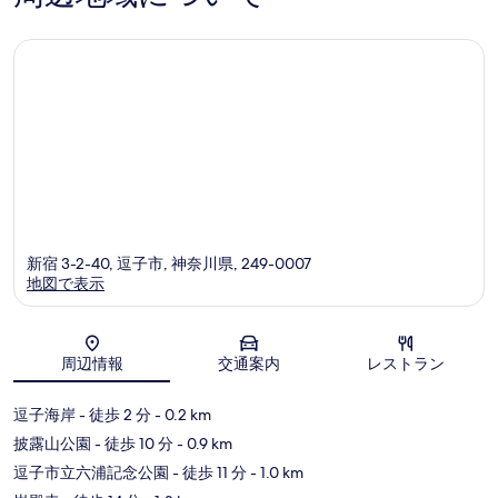
真
コ
件
を
ミ
の
口
表
コ
示
ミ
す
る
新宿 3-2-40, 逗子市, 神奈川県, 249-0007
地図で表示
地図
周辺情報
交通案内
レストラン
逗子海岸
- 徒歩 2 分
- 0.2 km
披露山公園
- 徒歩 10 分
- 0.9 km
逗子市立六浦記念公園
- 徒歩 11 分
- 1.0 km