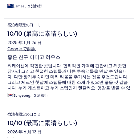
James、2 泊旅行
宿泊者限定の口コミ
10/10 (最高に素晴らしい)
2025 年 1 月 26 日
Google で翻訳
좋은 친구 아미고 하우스
워케이션에 적합한 곳입니다. 합리적인 가격에 편안하고 깨끗한
잠자리 그리고 친절한 스텝들과 다른 투숙객들을 만날 수 있습니
다. 다만 장기투숙이면 미리 타올을 추가하는 것을 추천드립니다.
그리고 체크인 첫날에 스텝들에 대한 소개가 있으면 좋을 것 같습
니다. 누가 게스트이고 누가 스텝인지 헷갈려요. 영감을 받을 수 있
는 장소입니다. 아미고하우스도 즈시 해변도!
Eunyeong、3 泊旅行
宿泊者限定の口コミ
10/10 (最高に素晴らしい)
2026 年 6 月 13 日