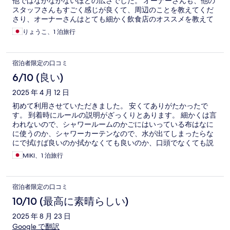
他ではなかなかないほどの広さでした。 オーナーさんも、他の
スタッフさんもすごく感じが良くて、周辺のことを教えてくだ
さり、オーナーさんはとても細かく飲食店のオススメを教えて
くださりました。 お忙しいなかありがとうございました。 海
りょうこ、1 泊旅行
も５分くらいですぐなので、雨だったけど、海の家にご飯も食
べに行けて素敵な時間を過ごせました。雨もたまにはいいなと
思えました またおじゃまさせていただきます。
宿泊者限定の口コミ
6/10 (良い)
2025 年 4 月 12 日
初めて利用させていただきました。 安くてありがたかったで
す。 到着時にルールの説明がざっくりとあります。 細かくは言
われないので、シャワールームのかごにはいっている布はなに
に使うのか、シャワーカーテンなので、水が出てしまったらな
にで拭けば良いのか拭かなくても良いのか、口頭でなくても説
明の貼り紙か何かがあるとよかったです。 こういった施設に泊
MIKI、1 泊旅行
まり慣れてないので、チェックアウトの仕方がわからず戸惑い
ました。 施設の方達は時間にならないと出勤しないのか、チェ
ックアウト時は声をかけずに退出して良いこと、最初の説明の
宿泊者限定の口コミ
時に添えていただけたら助かります。 海に歩いていける距離の
施設でした(^-^) ありがとうございました。
10/10 (最高に素晴らしい)
2025 年 8 月 23 日
Google で翻訳