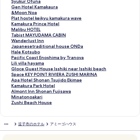
g
r
i
G
i
o
S
Syukur Ofuna
o
o
R
a
n
t
y
G
Gen Hotel Kamakaura
o
o
e
t
o
e
u
e
&
&Moon Noa
n
m
s
e
H
l
k
n
M
P
Plat hostel keikyu kamakura wave
の
K
o
H
o
M
u
H
o
l
K
Kamakura Prince Hotel
ペ
a
r
o
t
e
r
o
o
a
a
M
Malibu HOTEL
ー
m
t
s
e
t
O
t
n
t
m
a
T
Tabist MAYUDAMA CABIN
ジ
a
s
t
l
r
f
e
N
h
a
l
a
W
Wanderlust Inn
を
k
P
e
の
o
u
l
o
o
k
i
b
a
J
Japanesetraditional house ONDa
開
u
r
l
ペ
p
n
K
a
s
u
b
i
n
a
H
Hale Kotsubo
く
r
e
S
ー
o
a
a
の
t
r
u
s
d
p
a
P
Pacific Coast Enoshima by Tranova
リ
a
g
h
ジ
l
の
m
ペ
e
a
H
t
e
a
l
a
L
Lili villa hayama
ン
N
o
o
を
i
ペ
a
ー
l
P
O
M
r
n
e
c
i
G
Gloce Guest House Isshiki near Isshiki beach
ク
a
H
n
開
t
ー
k
ジ
k
r
T
A
l
e
K
i
l
l
S
Space KEY POINT RIVIERA ZUSHI MARINA
g
a
a
く
a
ジ
a
を
e
i
E
Y
u
s
o
f
i
o
p
A
Apa Hotel Shonan Tsujido Ekimae
o
y
n
リ
n
を
u
開
i
n
L
U
s
e
t
i
v
c
a
p
K
Kamakura Park Hotel
m
a
F
ン
K
開
r
く
k
c
の
D
t
t
s
c
i
e
c
a
a
A
Almont Inn Shonan Fujisawa
i
m
u
ク
a
く
a
リ
y
e
ペ
A
I
r
u
C
l
G
e
H
m
l
M
Minatonoakari
-
a
j
m
リ
の
ン
u
H
ー
M
n
a
b
o
l
u
K
o
a
m
i
Z
Zushi Beach House
C
の
i
a
ン
ペ
ク
k
o
ジ
A
n
d
o
a
a
e
E
t
k
o
n
u
a
ペ
s
k
ク
ー
a
t
を
C
の
i
の
s
h
s
Y
e
u
n
a
s
m
ー
a
u
ジ
m
e
開
A
ペ
t
ペ
t
a
t
P
l
r
t
t
h
逗子市のホテル
アミーゴハウス
e
ジ
w
r
を
a
l
く
B
ー
i
ー
E
y
H
O
S
a
I
o
i
l
を
a
a
開
k
の
リ
I
ジ
o
ジ
n
a
o
I
h
P
n
n
B
l
開
の
の
く
u
ペ
ン
N
を
n
を
o
m
u
N
o
a
n
o
e