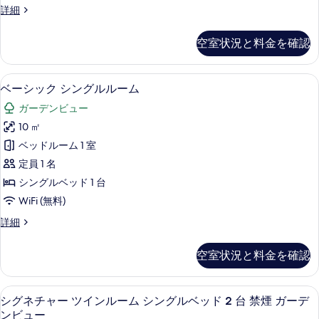
デ
ガ
コ
詳細
イ
ー
ン
ン
デ
ン
フ
空室状況と料金を確認
ビ
ン
ォ
ル
ビ
ー
ュ
ー
ュ
ト
ベーシック シングルルーム | 羽毛の
ベ
ー
ー
10
ツ
ベーシック シングルルーム
ム
の
ー
イ
の
の
ガーデンビュー
詳
ン
シ
す
細
ル
す
10 ㎡
ッ
べ
ー
べ
ベッドルーム 1 室
ム
ク
て
の
て
定員 1 名
シ
の
詳
の
シングルベッド 1 台
細
ン
写
写
WiFi (無料)
グ
真
真
ベ
詳細
ル
を
ー
を
ル
シ
表
空室状況と料金を確認
表
ッ
ー
示
ク
示
ム
す
シ
シグネチャー ツインルーム シングルベッ
シ
す
9
ン
シグネチャー ツインルーム シングルベッド 2 台 禁煙 ガーデ
の
る
グ
グ
る
ンビュー