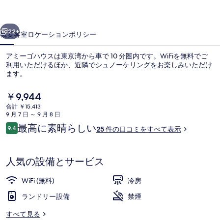
ス
前へ
次へ
の
22+
概要
客室
ロケーション
ポリシー
写
アミーゴハウスは東京湾から車で 10 分圏内です。WiFiを無料でご
真
利用いただけるほか、近隣でシュノーケリングをお楽しみいただけ
ます。
ギ
ャ
現
￥9,944
在
ラ
合計 ￥15,413
の
9 月 7 日 ～ 9 月 8 日
料
リ
口
最高に素晴らしい
9.4
25 件の口コミをすべて表示
金
10段階中9.4
コ
庭園
ー
は
ミ
￥9,944
で
人気の設備とサービス
す
WiFi (無料)
冷房
ランドリー設備
禁煙
すべて見る