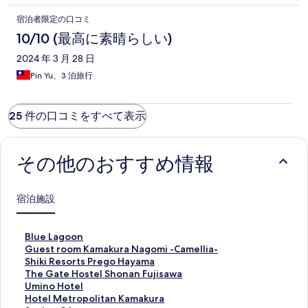
宿泊者限定の口コミ
10/10 (最高に素晴らしい)
2024 年 3 月 28 日
Pin Yu、3 泊旅行
25 件の口コミをすべて表示
その他のおすすめ情報
宿泊施設
B
Blue Lagoon
l
G
Guest room Kamakura Nagomi -Camellia-
u
u
S
Shiki Resorts Prego Hayama
e
e
h
T
The Gate Hostel Shonan Fujisawa
L
s
i
h
U
Umino Hotel
a
t
k
e
m
H
Hotel Metropolitan Kamakura