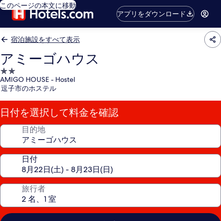
このページの本文に移動
アプリをダウンロード
宿泊施設をすべて表示
アミーゴハウス
2.0
AMIGO HOUSE - Hostel
つ
逗子市のホステル
星
宿
日付を選択して料金を確認
泊
施
目的地
設
日付
旅行者