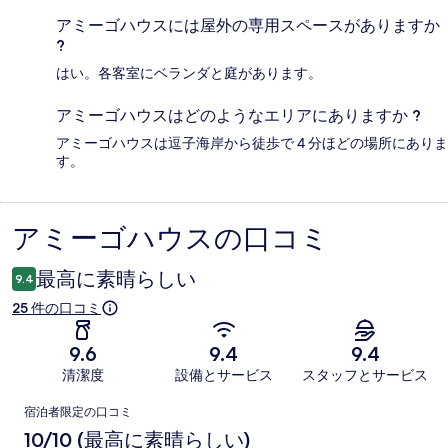
アミーゴハウスには屋外の専用スペースがありますか
?
はい。各客室にベランダと庭があります。
アミーゴハウスはどのようなエリアにありますか ?
アミーゴハウスは逗子海岸から徒歩で 4 分ほどの場所にありま
す。
アミーゴハウスの口コミ
口
コ
最高に素晴らしい
9.4
ミ
25 件の口コミ
9.6
9.4
9.4
清潔度
設備とサービス
スタッフとサービス
口
宿泊者限定の口コミ
コ
10/10 (最高に素晴らしい)