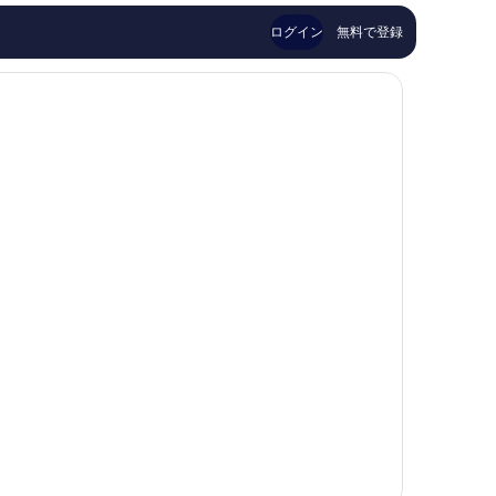
口
口
コ
コ
ログイン
無料で登録
ミ
ミ
1,037
1,088
件
件
件
件
の
の
口
口
コ
コ
ミ
ミ