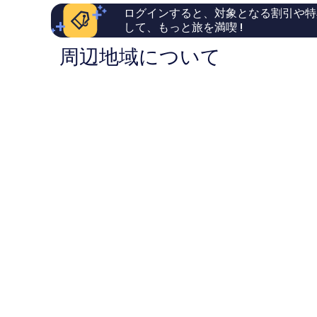
し
口
ダ
ログインすると、対象となる割引や特
い、
コ
フ
して、もっと旅を満喫 !
口
ミ
ァ
コ
1,008
ミ
周辺地域について
ミ
件
リ
1,020
件
ア
件
の
グ
件
口
ラ
の
コ
シ
口
ミ
ア
コ
ミ