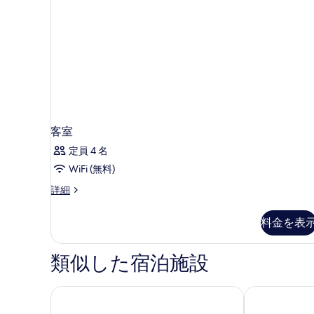
の
写
真
を
表
示
す
る
客室
定員 4 名
WiFi (無料)
客
詳細
室
の
料金を表
詳
細
類似した宿泊施設
ラディソン ブルー 1882 ホテル バルセロナ サグラ
セルコテル 