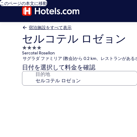
このページの本文に移動
宿泊施設をすべて表示
セルコテル ロゼョン
4.0
Sercotel Rosellon
つ
サグラダ ファミリア (教会)から 0.2 km、レストランがあ
星
日付を選択して料金を確認
宿
目的地
泊
施
設
セ
ル
コ
テ
ル