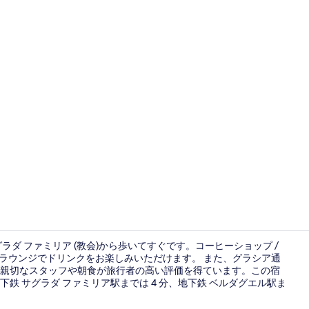
施設の入り
ダ ファミリア (教会)から歩いてすぐです。コーヒーショップ /
 ラウンジでドリンクをお楽しみいただけます。 また、グラシア通
す。親切なスタッフや朝食が旅行者の高い評価を得ています。この宿
廊下
 サグラダ ファミリア駅までは 4 分、地下鉄 ベルダグエル駅ま