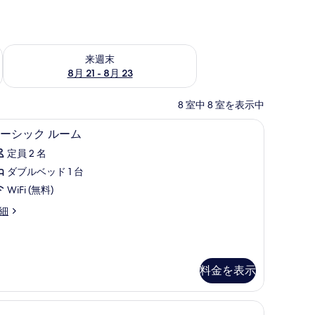
チェック
来週末 8月 21 - 8月 23 の空室状況をチェック
来週末
8月 21 - 8月 23
8 室中 8 室を表示中
)、デスク、遮光カーテン
ベーシック ルーム | ミニバー、セーフティボ
ベ
5
ーシック ルーム
ー
定員 2 名
シ
ダブルベッド 1 台
ッ
WiFi (無料)
ク
細
ル
ー
ム
料金を表示
の
す
ーテン
amilia View) | ミニバー、セーフティボックス (室内)、デスク、遮光カーテン
べ