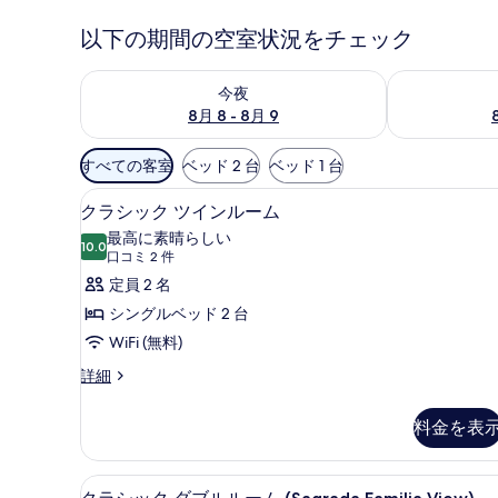
以下の期間の空室状況をチェック
今夜 8月 8 - 8月 9 の空室状況をチェック
明日 8月 9 
今夜
8月 8 - 8月 9
利
すべての客室
ベッド 2 台
ベッド 1 台
用
ミニバー、セーフティボックス 
ク
可
5
クラシック ツインルーム
ラ
能
最高に素晴らしい
10.0
な
10 点中 10.0
シ
(口
口コミ 2 件
客
コ
ッ
定員 2 名
室
ミ
ク
シングルベッド 2 台
の
2
ツ
WiFi (無料)
絞
件)
イ
ク
詳細
り
ラ
ン
込
シ
み
料金を表
ル
ッ
条
ク
ー
件
ツ
クラシック ダブルルーム (Sagr
ク
ム
6
イ