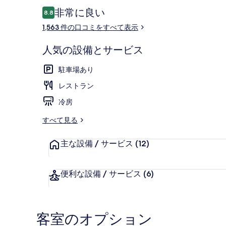
口
非常に良い
8.8
10段階中8.8
コ
1,563 件の口コミをすべて表示
ミ
テラス / パ
人気の設備とサービス
駐車場あり
レストラン
冷房
すべて見る
主な設備 / サービス
(12)
便利な設備 / サービス
(6)
客室のオプション