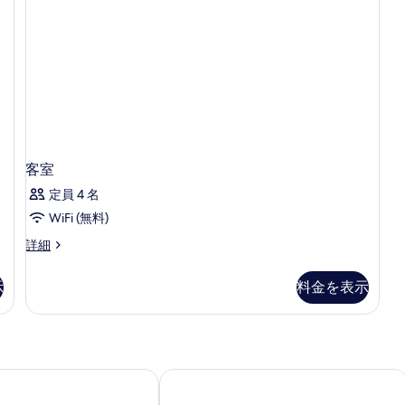
の
写
真
を
表
示
す
る
客室
定員 4 名
WiFi (無料)
客
詳細
室
の
示
料金を表示
詳
細
ダ ファミリア
カスペ
ホテル サグラダ ファミリア