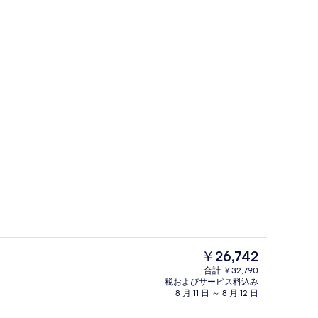
口
クラシック ダブルルーム (Sagrada F
現
￥26,742
在
合計 ￥32,790
の
税およびサービス料込み
朝食 (ビュッフェ)、毎日提供 (有料)
料
8 月 11 日 ～ 8 月 12 日
金
は