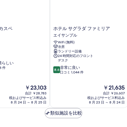
ホ
カスペ
ホテル サグラダ ファミリア
テ
エイサンプル
ル
WiFi (無料)
サ
冷房
グ
ランドリー設備
ラ
24 時間対応のフロント
ダ
デスク
晴らしい
フ
10
非常に良い
8 件
ァ
8.6
段
口コミ 1,044 件
ミ
階
リ
中
ア
現
現
￥23,103
￥21,635
8.6、
エ
在
在
非
合計 ￥28,783
合計 ￥26,607
イ
の
の
常
税およびサービス料込み
税およびサービス料込み
サ
料
料
8 月 24 日 ～ 8 月 25 日
8 月 23 日 ～ 8 月 24 日
に
ン
金
金
良
プ
は
は
類似施設を比較
い、
ル
￥23,103
￥21,635
口
コ