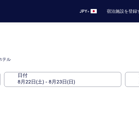
•
JPY
宿泊施設を登録
るホテル
日付