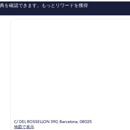
ミ
典を確認できます。もっとリワードを獲得
1,044
件
件
の
口
コ
ミ
C/ DEL ROSSELLON 390, Barcelona, 08025
地図で表示