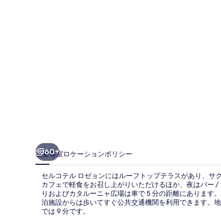
ロ
ゼ
ョ
ン
の
写
真
ギ
ャ
ラ
60+
概要
客室
ロケーション
ポリシー
リ
セルコテル ロゼョンにはルーフトップテラスがあり、サグラ
ー
カフェで軽食をお召し上がりいただけるほか、夜はバー /
りおよびカタルーニャ広場は車で 5 分の距離にありま
泊施設からは歩いてすぐ公共交通機関を利用できます。地下鉄
では 9 分です。