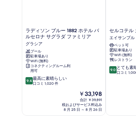
ラ
セ
ラディソン ブルー 1882 ホテル バ
セルコテル 
デ
ル
ルセロナ サグラダ ファミリア
エイサンプル
ィ
コ
グラシア
ペット可
ソ
テ
駐車場あり
ン
プール
ル
WiFi (無料)
駐車場あり
ブ
カ
レストラン
WiFi (無料)
ル
ス
コネクティングルーム利
10
とても素
ー
ペ
9.0
用可
段
口コミ 1,00
1882
エ
10
階
最高に素晴らしい
ホ
イ
9.4
段
中
口コミ 1,020 件
テ
サ
階
9.0、
ル
ン
現
￥33,198
中
と
バ
プ
在
9.4、
て
合計 ￥39,891
ル
ル
の
税およびサービス料込み
最
も
セ
料
8 月 25 日 ～ 8 月 26 日
高
素
ロ
金
に
晴
ナ
は
素
ら
サ
￥33,198
晴
し
グ
ら
い、
ラ