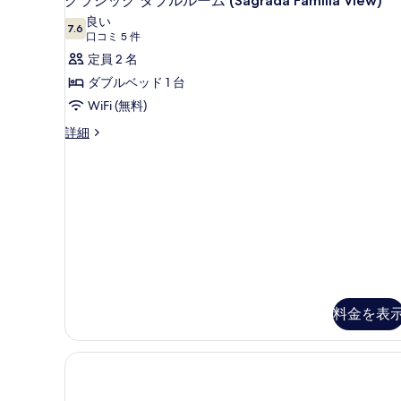
クラシック ダブルルーム (Sagrada Familia View)
ラ
ン
の
良い
ル
7.6
10 点中 7.6
シ
(口
す
口コミ 5 件
ー
コ
ッ
定員 2 名
べ
ム
ミ
の
ク
ダブルベッド 1 台
て
詳
5
ダ
WiFi (無料)
の
細
件)
ブ
写
ク
詳細
ラ
ル
真
シ
ル
を
ッ
ク
ー
表
ダ
ム
示
ブ
(Sagrada
ル
す
ル
Familia
る
ー
View)
ム
の
(Sagrada
料金を表
Familia
す
View)
べ
の
詳
て
細