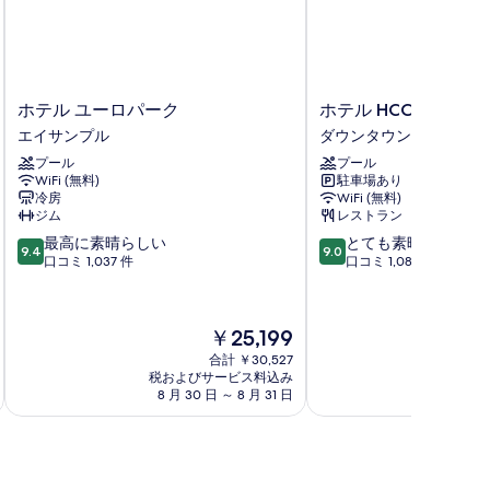
ホ
ホ
ホテル ユーロパーク
ホテル HCC モンブラ
テ
テ
エイサンプル
ダウンタウン バルセロ
ル
ル
プール
プール
ユ
HCC
WiFi (無料)
駐車場あり
ー
モ
冷房
WiFi (無料)
ロ
ン
ジム
レストラン
パ
ブ
10
10
最高に素晴らしい
とても素晴らしい
ー
ラ
9.4
9.0
段
段
口コミ 1,037 件
口コミ 1,088 件
ク
ン
階
階
エ
ダ
中
中
イ
ウ
9.4、
9.0、
サ
ン
現
￥25,199
最
と
ン
タ
在
高
て
合計 ￥30,527
プ
ウ
の
税およびサービス料込み
に
も
ル
ン
料
8 月 30 日 ～ 8 月 31 日
素
素
バ
金
晴
晴
ル
は
ら
ら
セ
￥25,199
し
し
ロ
い、
い、
ナ