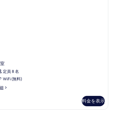
て
の
写
真
を
表
示
す
室
る
定員 8 名
WiFi (無料)
細
料金を表示