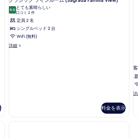
クラシック ツインルーム (Sagrada Familia View)
詳
ラ
ル
の
とても素晴らしい
細
ル
9.0
10 点中 9.0
シ
(口
す
口コミ 2 件
ー
コ
ッ
定員 2 名
べ
ム
ミ
の
ク
シングルベッド 2 台
て
詳
2
ツ
WiFi (無料)
の
細
件)
イ
写
ク
詳細
ラ
ン
真
シ
ル
を
ッ
ク
客
ー
表
ツ
ム
示
イ
(Sagrada
ン
す
ル
Familia
る
客
詳
ー
View)
室
ム
の
の
(Sagrada
示
料金を表示
詳
Familia
す
細
View)
べ
の
詳
て
細