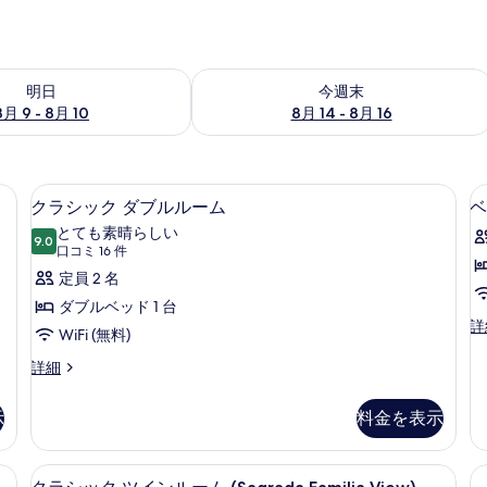
- 8月 10 の空室状況をチェック
今週末 8月 14 - 8月 16 の空室状況を
明日
今週末
8月 9 - 8月 10
8月 14 - 8月 16
(室内)、デスク、遮光カーテン
ミニバー、セーフティボックス (室内
ク
6
クラシック ダブルルーム
ベ
ラ
とても素晴らしい
9.0
10 点中 9.0
シ
(口
口コミ 16 件
コ
ッ
定員 2 名
ミ
ク
ダブルベッド 1 台
16
ベ
詳
ダ
WiFi (無料)
ー
件)
ブ
シ
ク
詳細
ッ
ラ
ル
ク
シ
示
料金を表示
ル
ル
ッ
ー
ク
ー
ム
ダ
ada Familia View) | ミニバー、セーフティボックス (室内)、デスク、遮光カ
クラシック ツインルーム (Sagrada F
ク
ム
の
7
ブ