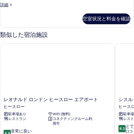
ル
写
フ
詳細
る
ー
ァ
真
ム
ミ
を
空室状況と料金を確認
リ
(High
表
ー
Floor)
ル
類似した宿泊施設
示
の
ー
す
ム
す
レオナルド ロンドン ヒースロー エアポート
シスル 
(High
る
べ
Floor)
の
て
詳
の
細
写
真
を
レ
シ
表
レオナルド ロンドン ヒースロー エアポート
シスル
オ
ス
ヒースロー
ヒース
示
ナ
ル
駐車場あり
WiFi (無料)
駐車場
す
ル
ロ
レストラン
コネクティングルーム利
レスト
ド
ン
る
用可
ロ
ド
10
とて
8.2
10
ン
非常に良い
ン
段
口コミ
8.8