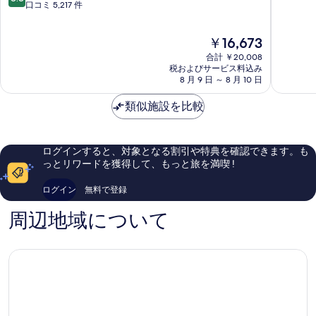
段
ド
口コミ 5,217 件
ヒ
階
階
ン
ー
中
中
ヒ
ス
8.2、
現
￥16,673
8.8、
ー
ロ
と
在
非
ス
ー
て
合計 ￥20,008
の
常
ロ
税およびサービス料込み
タ
も
料
8 月 9 日 ～ 8 月 10 日
に
ー
ー
良
金
良
エ
ミ
い、
は
類似施設を比較
い、
ア
ナ
口
￥16,673
口
ポ
ル
コ
コ
ー
5
ミ
ミ
ト
ヒ
3,608
ログインすると、対象となる割引や特典を確認できます。も
5,217
ヒ
ー
件
っとリワードを獲得して、もっと旅を満喫 !
件
ー
ス
件
件
ス
ロ
の
ログイン
無料で登録
の
ロ
ー
口
口
ー
コ
周辺地域について
コ
ミ
ミ