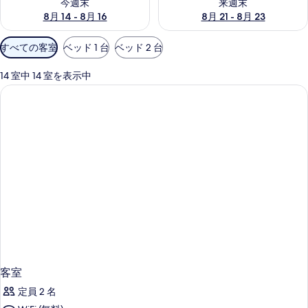
今週末
来週末
8月 14 - 8月 16
8月 21 - 8月 23
利
すべての客室
ベッド 1 台
ベッド 2 台
用
可
14 室中 14 室を表示中
能
な
客
室
の
絞
り
込
み
条
件
客室
定員 2 名