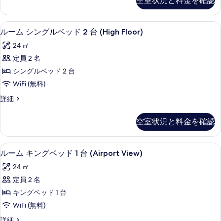
空室状況と料金を確認
シ
ッ
の
ン
ド
グ
写
低刺激性寝具、セーフティボックス (
ル
4
ル
ルーム シングルベッド 2 台 (High Floor)
2
真
ー
ベ
台
24 ㎡
を
ッ
ム
(Airport
ド
定員 2 名
表
シ
2
View)
シングルベッド 2 台
示
台
ン
の
(Airport
WiFi (無料)
す
グ
す
View)
ル
詳細
る
の
ル
べ
ー
詳
ベ
ム
て
細
空室状況と料金を確認
シ
ッ
の
ン
ド
グ
写
低刺激性寝具、セーフティボックス (
ル
4
ル
ルーム キングベッド 1 台 (Airport View)
2
真
ー
ベ
台
24 ㎡
を
ッ
ム
(High
ド
定員 2 名
表
キ
2
Floor)
キングベッド 1 台
示
台
ン
の
(High
WiFi (無料)
す
グ
す
Floor)
ル
詳細