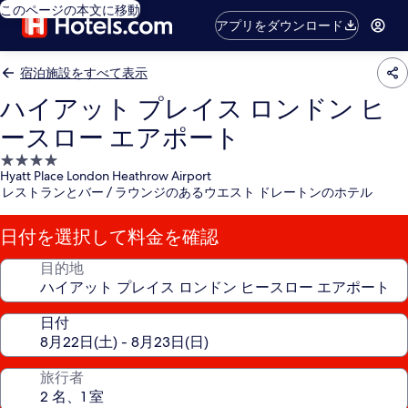
このページの本文に移動
アプリをダウンロード
宿泊施設をすべて表示
ハイアット プレイス ロンドン ヒ
ースロー エアポート
4.0
Hyatt Place London Heathrow Airport
つ
レストランとバー / ラウンジのあるウエスト ドレートンのホテル
星
宿
日付を選択して料金を確認
泊
施
目的地
設
日付
旅行者