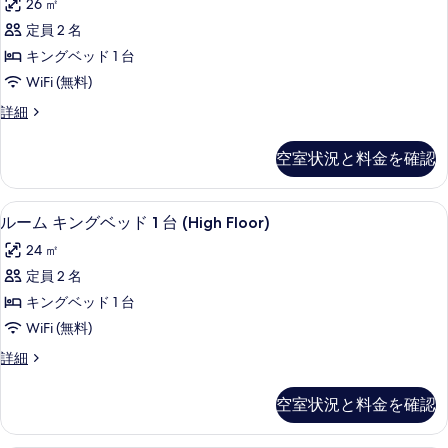
(Runway
26 ㎡
ド
示
ム
View)
1
定員 2 名
す
キ
台
の
キングベッド 1 台
(Runway
る
ン
す
View)
WiFi (無料)
グ
べ
の
ル
詳細
詳
ベ
て
ー
細
ッ
ム
の
空室状況と料金を確認
キ
ド
写
ン
1
グ
真
ルーム キングベッド 1 台 (High 
ル
4
ベ
台
ルーム キングベッド 1 台 (High Floor)
を
ー
ッ
(Deluxe
24 ㎡
表
ド
ム
View)
1
定員 2 名
示
キ
台
の
キングベッド 1 台
す
(Deluxe
ン
す
View)
WiFi (無料)
る
グ
べ
の
ル
詳細
詳
ベ
て
ー
細
ッ
ム
の
空室状況と料金を確認
キ
ド
写
ン
1
グ