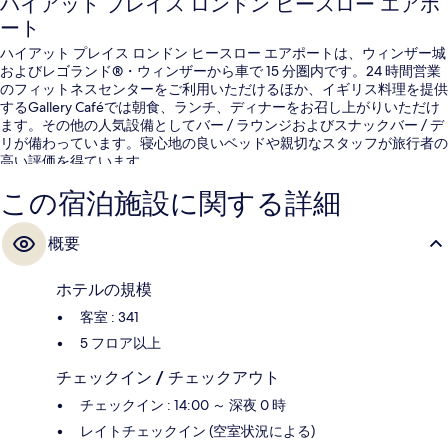
ハイアット プレイス ロンドン ヒースロー エアポ
ート
ハイアット プレイス ロンドン ヒースロー エアポートは、ウィンザー城
およびレゴランド®・ウィンザーから車で 15 分圏内です。24 時間営業
のフィットネスセンターをご利用いただけるほか、イギリス料理を提供
するGallery Caféでは朝食、ランチ、ディナーをお召し上がりいただけ
ます。その他の人気設備としてバー / ラウンジおよびスナックバー / デ
リが備わっています。寝心地の良いベッドや親切なスタッフが旅行者の
高い評価を得ています。
この宿泊施設に関する詳細
概要
ホテルの規模
客室 : 341
5 フロア以上
チェックイン / チェックアウト
チェックイン : 14:00 ～ 深夜 0 時
レイトチェックイン (空室状況による)