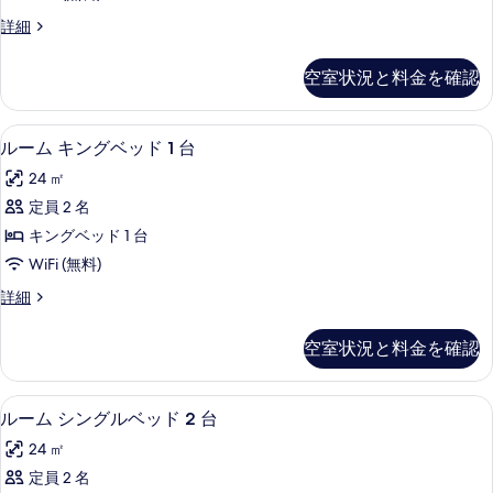
表
の
1
詳細
示
King
す
す
Bed
べ
空室状況と料金を確認
Deluxe
る
て
View
の
の
低刺激性寝具、セーフティボックス (
ル
3
詳
ルーム キングベッド 1 台
写
ー
細
24 ㎡
真
ム
定員 2 名
を
キ
キングベッド 1 台
表
ン
WiFi (無料)
示
グ
ル
詳細
す
ベ
ー
る
ッ
ム
空室状況と料金を確認
キ
ド
ン
1
グ
低刺激性寝具、セーフティボックス (
ル
4
ベ
台
ルーム シングルベッド 2 台
ー
ッ
の
24 ㎡
ド
ム
す
1
定員 2 名