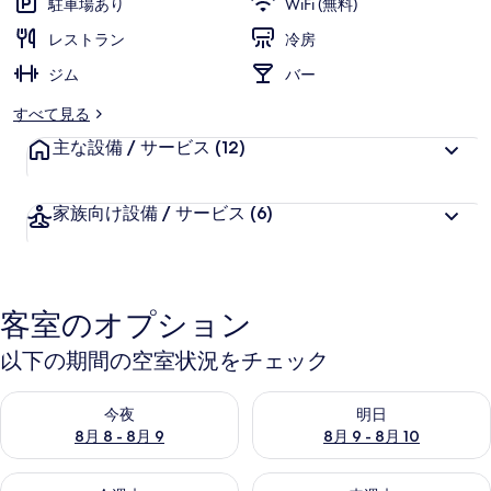
駐車場あり
WiFi (無料)
ア
レストラン
冷房
ポ
ジム
バー
ー
すべて見る
ト
主な設備 / サービス
(12)
の
写
家族向け設備 / サービス
(6)
真
ギ
ャ
客室のオプション
ラ
以下の期間の空室状況をチェック
リ
今夜 8月 8 - 8月 9 の空室状況をチェック
明日 8月 9 - 8月 10 の空室
ー
今夜
明日
8月 8 - 8月 9
8月 9 - 8月 10
今週末 8月 14 - 8月 16 の空室状況をチェック
来週末 8月 21 - 8月 23 の