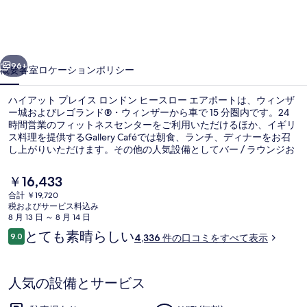
プ
レ
前へ
次へ
イ
96+
概要
客室
ロケーション
ポリシー
ス
ハイアット プレイス ロンドン ヒースロー エアポートは、ウィンザ
ロ
ー城およびレゴランド®・ウィンザーから車で 15 分圏内です。24
時間営業のフィットネスセンターをご利用いただけるほか、イギリ
ン
ス料理を提供するGallery Caféでは朝食、ランチ、ディナーをお召
ド
し上がりいただけます。その他の人気設備としてバー / ラウンジお
よびスナックバー / デリが備わっています。寝心地の良いベッドや
ン
親切なスタッフが旅行者の高い評価を得ています。
現
￥16,433
在
ヒ
合計 ￥19,720
の
税およびサービス料込み
ロビー
ー
料
8 月 13 日 ～ 8 月 14 日
金
口
とても素晴らしい
ス
9.0
4,336 件の口コミをすべて表示
は
10段階中9.0
コ
￥16,433
ロ
ミ
で
す
ー
人気の設備とサービス
エ