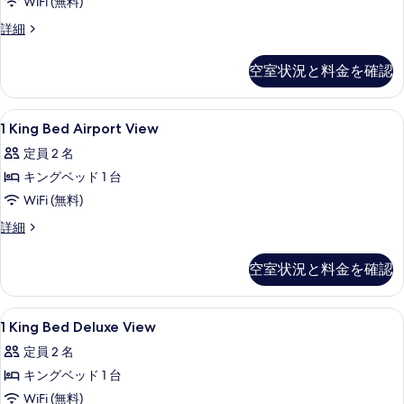
WiFi (無料)
客
詳細
室
の
空室状況と料金を確認
詳
細
1
低刺激性寝具、セーフティボックス (
6
1 King Bed Airport View
King
定員 2 名
Bed
キングベッド 1 台
Airport
View
WiFi (無料)
の
1
詳細
King
す
Bed
べ
空室状況と料金を確認
Airport
て
View
の
の
1
低刺激性寝具、セーフティボックス (
5
詳
1 King Bed Deluxe View
King
写
細
定員 2 名
Bed
真
キングベッド 1 台
Deluxe
を
View
WiFi (無料)