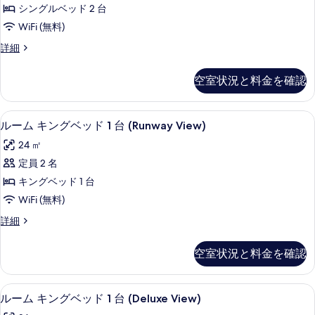
シ
台
べ
シングルベッド 2 台
の
ン
て
詳
WiFi (無料)
グ
細
の
ル
詳細
ル
ー
写
ベ
ム
真
空室状況と料金を確認
シ
ッ
を
ン
ド
グ
表
低刺激性寝具、セーフティボックス (
ル
4
ル
ルーム キングベッド 1 台 (Runway View)
2
示
ー
ベ
台
24 ㎡
ッ
す
ム
の
ド
定員 2 名
る
キ
2
す
キングベッド 1 台
台
ン
べ
の
WiFi (無料)
グ
詳
て
ル
詳細
細
ベ
ー
の
ッ
ム
写
空室状況と料金を確認
キ
ド
真
ン
1
グ
を
ルーム キングベッド 1 台 (Delux
ル
5
ベ
台
ルーム キングベッド 1 台 (Deluxe View)
表
ー
ッ