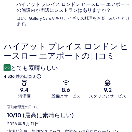
ハイアット プレイス ロンドン ヒースロー エアポート
の施設内か周辺にレストランはありますか ?
はい、Gallery Caféがあり、イギリス料理をお楽しみいただけ
ます。
ハイアット プレイス ロンドン ヒ
口
ースロー エアポートの口コミ
コ
ミ
とても素晴らしい
9.0
4,336 件の口コミ
9.4
8.6
9.2
清潔度
設備とサービス
スタッフとサービス
口
宿泊者限定の口コミ
コ
10/10 (最高に素晴らしい)
ミ
2026 年 5 月 11 日
清潔な部屋、親切なスタッフ、空港から便利なロケーション。