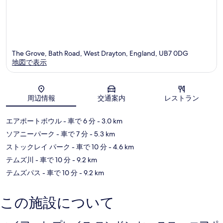
The Grove, Bath Road, West Drayton, England, UB7 0DG
地図で表示
地図
周辺情報
交通案内
レストラン
エアポートボウル
- 車で 6 分
- 3.0 km
ソアニーパーク
- 車で 7 分
- 5.3 km
ストックレイ パーク
- 車で 10 分
- 4.6 km
テムズ川
- 車で 10 分
- 9.2 km
テムズパス
- 車で 10 分
- 9.2 km
この施設について