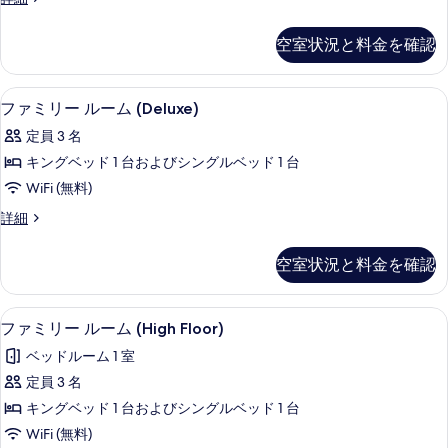
る
の
ベ
べ
ー
詳
ッ
ム
て
細
空室状況と料金を確認
キ
ド
の
ン
1
グ
写
ファミリー ルーム (Deluxe) |
フ
5
ベ
台
ファミリー ルーム (Deluxe)
真
ァ
ッ
(Airport
定員 3 名
を
ド
ミ
View)
1
キングベッド 1 台およびシングルベッド 1 台
表
リ
台
の
WiFi (無料)
示
(Airport
ー
す
View)
フ
詳細
す
ル
べ
の
ァ
る
詳
ー
ミ
て
空室状況と料金を確認
細
リ
ム
の
ー
(Deluxe)
ル
写
ファミリー ルーム (High Floor
フ
1
ー
の
ファミリー ルーム (High Floor)
真
ァ
ム
す
ベッドルーム 1 室
を
(Deluxe)
ミ
べ
の
定員 3 名
表
リ
詳
て
キングベッド 1 台およびシングルベッド 1 台
示
細
ー
の
WiFi (無料)
す