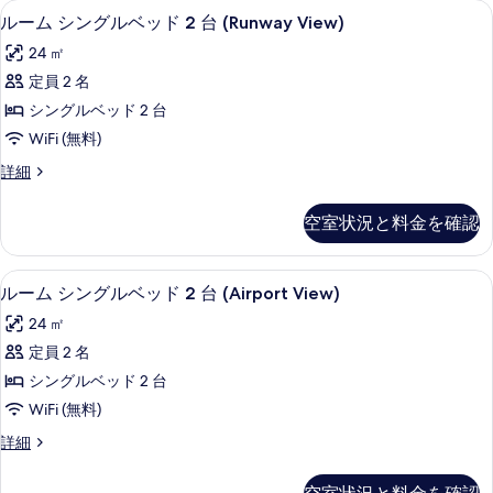
真
低刺激性寝具、セーフティボックス (
ル
4
ベ
台
ルーム シングルベッド 2 台 (Runway View)
を
ー
ッ
(High
24 ㎡
表
ド
ム
Floor)
1
定員 2 名
示
シ
台
の
シングルベッド 2 台
す
(High
ン
す
Floor)
WiFi (無料)
る
グ
べ
の
ル
詳細
詳
ル
て
ー
細
ベ
ム
の
空室状況と料金を確認
シ
ッ
写
ン
ド
グ
真
低刺激性寝具、セーフティボックス (
ル
5
ル
ルーム シングルベッド 2 台 (Airport View)
2
を
ー
ベ
台
24 ㎡
表
ッ
ム
(Runway
ド
定員 2 名
示
シ
2
View)
シングルベッド 2 台
す
台
ン
の
(Runway
WiFi (無料)
る
グ
す
View)
ル
詳細
の
ル
べ
ー
詳
ベ
ム
て
細