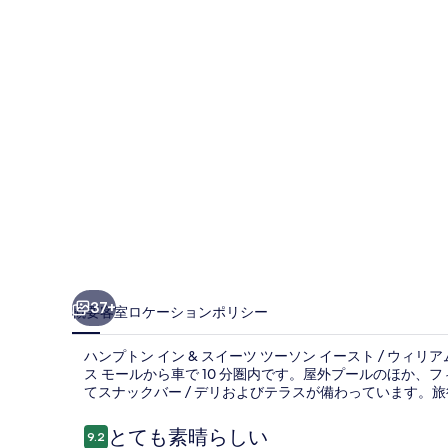
イ
ン
&
ス
イ
ー
ツ
ツ
ー
ソ
37+
概要
客室
ロケーション
ポリシー
ン
ハンプトン イン & スイーツ ツーソン イースト / ウィ
イ
ス モールから車で 10 分圏内です。屋外プールのほか
ー
てスナックバー / デリおよびテラスが備わっています。
ス
口
とても素晴らしい
9.2
10段階中9.2