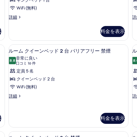
キングベッド 1 台
WiFi (無料)
1
1
詳細
詳
King
Ki
Mobility/Hearing
Mo
示
料金を表示
Accessible
Ac
Roll-
Ro
In
In
 / アイロン台、ベビーベッド (無料)
デスク、遮光カーテン、アイロン / ア
ル
8
Shower
S
ルーム クイーンベッド 2 台 バリアフリー 禁煙
ル
ー
Non-
St
非常に良い
Smoking
8.8
N
8.
10 点中 8.8
ム
(口
口コミ 16 件
の
Sm
コ
ク
定員 5 名
詳
の
ミ
細
詳
イ
クイーンベッド 2 台
細
16
ー
WiFi (無料)
件)
ン
ル
ル
詳細
詳
ー
ー
ベ
ム
ム
ッ
ク
キ
イ
ン
示
料金を表示
1
ド
ー
グ
2
ン
ベ
 / アイロン台、ベビーベッド (無料)
台
デスク、遮光カーテン、アイロン / ア
ル
ベ
ッ
15