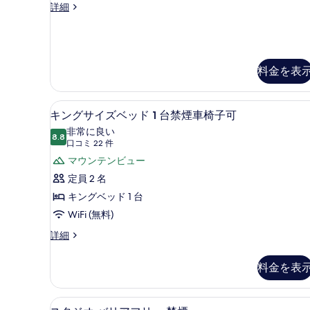
客
詳細
室
の
詳
細
料金を表
デスク、遮光カーテン、アイロン
キ
13
キングサイズベッド 1 台禁煙車椅子可
ン
非常に良い
8.8
10 点中 8.8
グ
(口
口コミ 22 件
コ
サ
マウンテンビュー
ミ
イ
定員 2 名
22
ズ
キングベッド 1 台
件)
ベ
WiFi (無料)
ッ
キ
詳細
ン
ド
グ
料金を表
1
サ
台
イ
ズ
禁
デスク、遮光カーテン、アイロン
ス
5
ベ