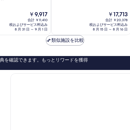
る
中
ー
8.8、
ソ
現
現
￥9,917
￥17,713
非
ン
在
在
常
Tucson
合計 ￥11,410
合計 ￥20,378
の
の
に
税およびサービス料込み
税およびサービス料込み
料
料
良
8 月 31 日 ～ 9 月 1 日
8 月 15 日 ～ 8 月 16 日
金
金
い、
は
は
口
類似施設を比較
￥9,917
￥17,713
コ
ミ
1,007
典を確認できます。もっとリワードを獲得
件
件
の
口
コ
ミ