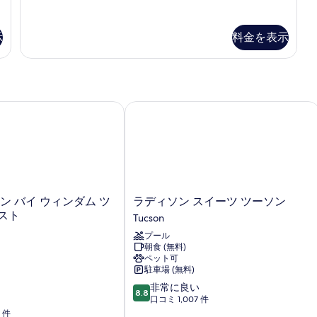
ン
の
あ
ッ
示
細
グ
る
写
ド
す
サ
方
示
料金を表示
イ
真
1
る
に
ズ
対
台
を
ベ
応
(禁
表
ッ
禁
ド
煙
煙)
示
1
ウィリアムズ センター
ン バイ ウィンダム ツーソン イースト
ラディソン スイーツ ツーソン
(M
の
す
台
3x
(禁
す
Sh
る
煙)
の
べ
(
の
詳
詳
3
て
細
細
S
の
ラ
イン バイ ウィンダム ツ
ラディソン スイーツ ツーソン
写
デ
スト
Tucson
真
ィ
プール
ソ
を
朝食 (無料)
ン
ペット可
表
ス
駐車場 (無料)
イ
示
10
非常に良い
ー
8.8
す
段
口コミ 1,007 件
ツ
階
4 件
ツ