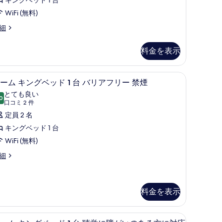
キングベッド 1 台
WiFi (無料)
細
ng
bility/Hearing
料金を表示
cessible
ll-
イロン台、ベビーベッド (無料)
デスク、遮光カーテン、アイロン / アイロン台
ル
5
hower
ーム キングベッド 1 台 バリアフリー 禁煙
ー
udio
とても良い
on-
0
10 点中 8.0
ム
(口
口コミ 2 件
oking
コ
キ
定員 2 名
ミ
ン
キングベッド 1 台
2
グ
WiFi (無料)
件)
ベ
細
ッ
ド
料金を表示
台
イロン台、ベビーベッド (無料)
バ
デスク、遮光カーテン、アイロン / アイロン台
ル
8