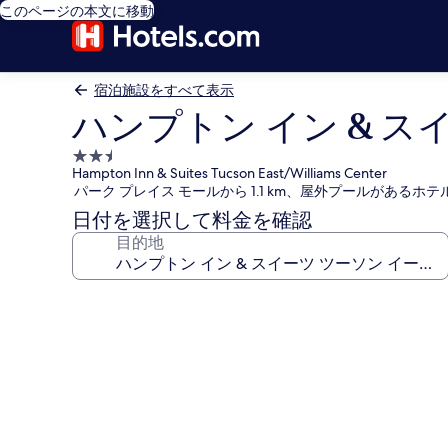
このページの本文に移動
宿泊施設をすべて表示
ハンプトン イン & ス
2.5
Hampton Inn & Suites Tucson East/Williams Center
つ
パーク プレイス モールから 1.1 km、屋外プールがあるホテ
星
日付を選択して料金を確認
宿
目的地
泊
施
設
ハ
ン
プ
ト
ン