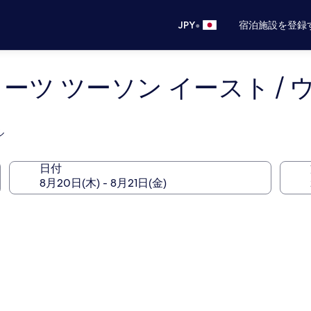
•
JPY
宿泊施設を登録
イーツ ツーソン イースト /
ル
日付