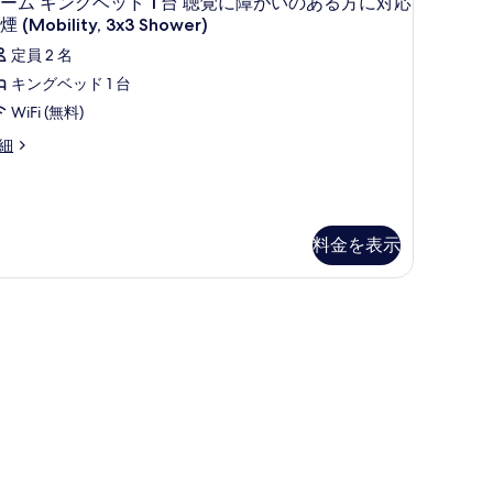
ーム キングベッド 1 台 聴覚に障がいのある方に対応
リ
ー
煙 (Mobility, 3x3 Shower)
ア
ム
定員 2 名
フ
キ
キングベッド 1 台
リ
ン
WiFi (無料)
ー
グ
細
禁
ベ
煙
ッ
の
ド
料金を表示
す
台
べ
イロン台、ベビーベッド (無料)
聴
て
覚
の
に
写
障
真
が
を
い
表
の
示