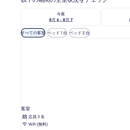
真
今夜 8月 6 - 8月 7 の空室状況をチェック
明日 8月 7 
ギ
今夜
ャ
8月 6 - 8月 7
ラ
利
すべての客室
ベッド 1 台
ベッド 2 台
用
リ
可
ー
能
な
客
室
の
絞
り
込
み
条
客室
件
定員 3 名
WiFi (無料)