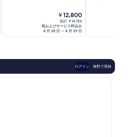
中
階
ス
テ
を
8.2、
中
ト
ル
表
現
￥12,800
と
8.4、
ブ
ア
在
て
と
ロ
ン
合計 ￥14,726
示
の
も
て
ー
税およびサービス料込み
ド
税およ
す
料
良
8 月 28 日 ～ 8 月 29 日
8 月
も
ド
ス
金
い、
良
ウ
イ
る
は
口
い、
ェ
ー
￥12,800
コ
口
イ
ツ
ミ
コ
ノ
Tucson
1,414
ミ
ー
件
1,011
ス
ログイン
無料で登録
件
件
イ
の
件
ー
口
の
ス
コ
口
ト
ミ
コ
ミ