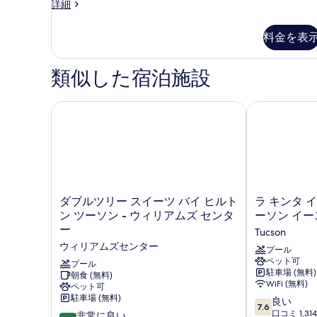
キ
詳細
ッ
真
ン
ド
を
グ
料金を表
1
サ
表
イ
台
示
ズ
類似した宿泊施設
ス
ベ
す
ッ
テ
る
ド
ダブルツリー スイーツ バイ ヒルトン ツーソン - 
ラ キンタ イ
ュ
1
台
ー
ス
デ
テ
ィ
ュ
ー
オ
デ
ダ
ラ
ダブルツリー スイーツ バイ ヒルト
ラ キンタ 
ソ
ィ
ブ
キ
ン ツーソン - ウィリアムズ センタ
ーソン イー
オ
フ
ル
ン
ー
Tucson
ソ
ツ
タ
ァ
フ
ウィリアムズセンター
リ
イ
プール
ァ
ー
ペット可
ー
ン
プール
ー
駐車場 (無料)
ス
朝食 (無料)
バ
ベ
ベ
WiFi (無料)
ペット可
イ
イ
ッ
ッ
駐車場 (無料)
10
ー
ウ
良い
7.6
ド
段
ツ
ィ
口コミ 1,31
10
非常に良い