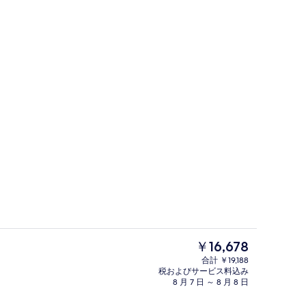
ミニバー
現
￥16,678
在
合計 ￥19,188
の
税およびサービス料込み
ス設備
外観
料
8 月 7 日 ～ 8 月 8 日
金
は