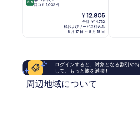
ド
8.6
(禁
階
バ
ン
段
口コミ 1,002 件
(禁
煙)
中
イ
ダ
階
の
現
￥12,805
7.6、
ヒ
ム
中
煙)
詳
在
良
ル
ツ
8.6、
合計 ￥14,732
の
細
の
い、
ト
税およびサービス料込み
ー
非
料
8 月 17 日 ～ 8 月 18 日
口
す
ン
ソ
常
金
コ
ツ
ン
に
べ
は
ミ
ー
イ
良
￥12,805
て
1,314
ソ
ー
い、
件
ン
ス
口
の
件
-
ト
コ
ログインすると、対象となる割引や特
写
の
ウ
Tucson
ミ
して、もっと旅を満喫 !
口
ィ
1,002
真
コ
リ
件
周辺地域について
を
ミ
ア
件
ム
の
表
ズ
口
示
セ
コ
す
ン
ミ
タ
る
ー
ウ
ィ
リ
ア