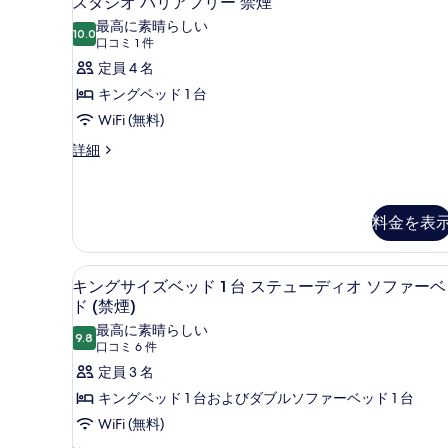
スタジオ バリアフリー 禁煙
煙
タ
ッ
最高に素晴らしい
ド
10.0
車
10 点中 10.0
ジ
(口
口コミ 1 件
1
コ
椅
オ
定員 4 名
台
ミ
禁
子
バ
キングベッド 1 台
煙
1
可
リ
WiFi (無料)
車
件)
椅
の
ア
ス
詳細
子
タ
す
フ
可
ジ
べ
の
リ
オ
詳
バ
料金を表
て
ー
細
リ
の
禁
ア
テラス / パティオ
キ
写
フ
煙
6
キングサイズベッド 1 台 ステューディオ ソファー
リ
ン
真
の
ド (禁煙)
ー
グ
を
す
禁
最高に素晴らしい
9.8
10 点中 9.8
煙
(口
口コミ 6 件
サ
表
べ
の
コ
定員 3 名
イ
示
て
詳
ミ
キングベッド 1 台およびダブルソファーベッド 1 台
細
ズ
す
の
6
WiFi (無料)
ベ
る
写
件)