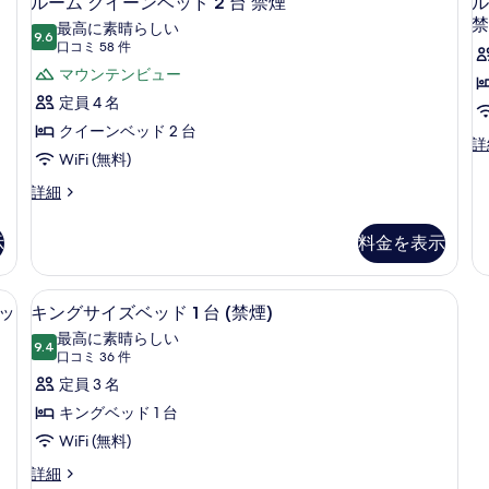
ルーム クイーンベッド 2 台 禁煙
ル
ッ
ド
バ
ー
禁
最高に素晴らしい
ド
1
9.6
リ
10 点中 9.6
ム
(口
口コミ 58 件
2
台
台
バ
コ
ア
ク
マウンテンビュー
バ
リ
ミ
フ
イ
定員 4 名
リ
ア
58
ア
フ
リ
ー
クイーンベッド 2 台
件)
ル
詳
フ
リ
ー
ン
WiFi (無料)
ー
リ
ー
ム
禁
ー
禁
ベ
ル
詳細
キ
禁
煙
ー
煙
ッ
ン
煙
の
ム
グ
示
料金を表示
の
1
ド
の
詳
ク
ベ
詳
細
イ
す
2
ッ
細
ー
台
デスク、遮光カーテン、アイロン / ア
キ
べ
ド
7
ン
ベッ
キングサイズベッド 1 台 (禁煙)
1
禁
ン
て
ベ
最高に素晴らしい
台
ッ
9.4
煙
10 点中 9.4
グ
の
(口
口コミ 36 件
聴
ド
覚
コ
の
サ
定員 3 名
写
2
に
ミ
台
す
イ
キングベッド 1 台
真
障
禁
36
が
べ
ズ
WiFi (無料)
を
煙
件)
い
の
て
ベ
表
キ
詳細
の
詳