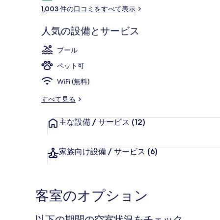
コ
ト
1,003 件の口コミをすべて表示
ミ
/
人気の設備とサービス
ウ
ロビー
ィ
プール
リ
ペット可
ア
WiFi (無料)
ム
すべて見る
ズ
主な設備 / サービス
(12)
セ
ン
家族向け設備 / サービス
(6)
タ
ー
の
客室のオプション
写
以下の期間の空室状況をチェック