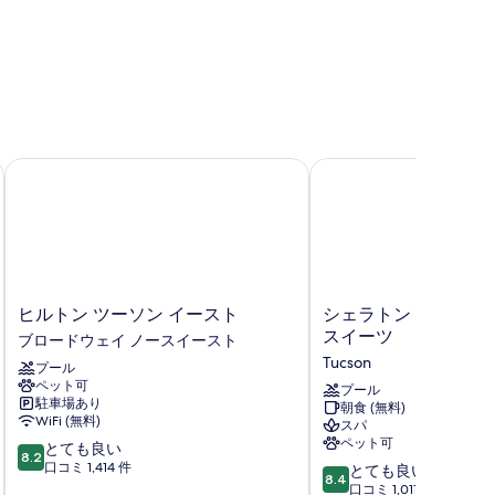
あ
す
る
る
方
に
対
応
obility,
ヒルトン ツーソン イースト
シェラトン ツーソン ホ
禁
3
ower)
煙
Mobility,
x3
hower)
ヒ
シ
ヒルトン ツーソン イースト
シェラトン ツーソン 
の
ル
ェ
スイーツ
ブロードウェイ ノースイースト
す
ト
ラ
Tucson
プール
ン
ト
べ
ペット可
ツ
ン
プール
て
駐車場あり
朝食 (無料)
ー
ツ
WiFi (無料)
スパ
の
ソ
ー
ペット可
10
とても良い
ン
ソ
写
8.2
段
口コミ 1,414 件
10
イ
ン
とても良い
8.4
真
階
段
ー
ホ
口コミ 1,011 件