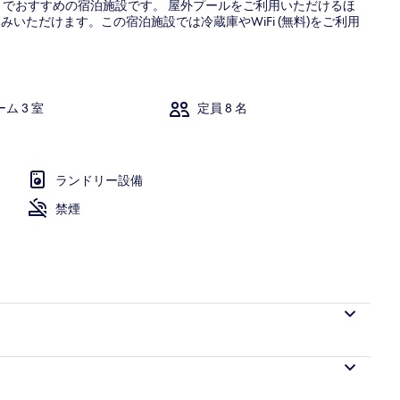
トでおすすめの宿泊施設です。 屋外プールをご利用いただけるほ
みいただけます。この宿泊施設では冷蔵庫やWiFi (無料)をご利用
ヴィラ 4 ベ
ム 3 室
定員 8 名
ッドルーム | リビング エリア
ランドリー設備
禁煙