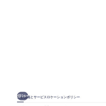
ー
ト
ハ
ウ
ス
-
フ
ォ
ー
ベ
ッ
ド
ル
26+
概要
設備とサービス
ロケーション
ポリシー
ー