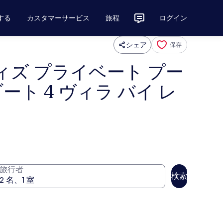
する
カスタマーサービス
旅程
ログイン
シェア
保存
ウィズ プライベート プー
ート 4 ヴィラ バイ レ
旅行者
検索