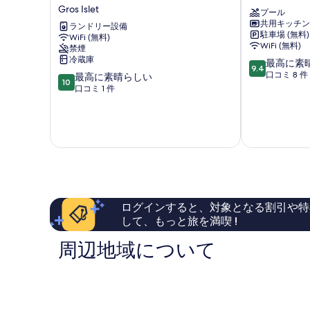
ッ
ヴ
ッ
ニング
Gros Islet
シ
ィ
プール
共用キッチン
-
ラ
ランドリー設備
シ
駐車場 (無料)
ビ
WiFi (無料)
ズ・
WiFi (無料)
禁煙
ュ
ュ
2BD
冷蔵庫
10
ー
ヴ
最高に素
9.4
コ
段
テ
ィ
口コミ 8 件
10
最高に素晴らしい
10
階
ィ
ラ・
段
口コミ 1 件
ー
中
フ
ロ
階
9.4、
ル
ド
中
ヴ
最
カ
ニ
10.0、
高
リ
ー・
リ
最
に
ビ
ベ
高
ゾ
素
ア
イ
に
晴
ン
ロ
素
ー
ら
ス
ド
晴
し
タ
ニ
ら
ト
ログインすると、対象となる割引や特
い、
イ
ー
し
して、もっと旅を満喫 !
口
ル
ベ
い、
4
コ
フ
イ
口
周辺地域について
ヴ
ミ
ァ
コ
8
ミ
ミ
ィ
件
リ
1
件
ー
件
ラ
の
ビ
件