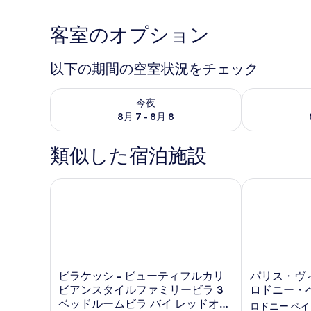
ー
ル
客室のオプション
ニ
以下の期間の空室状況をチェック
ア
今夜 8月 7 - 8月 8 の空室状況をチェック
明日 8月 8 
ザ
今夜
8月 7 - 8月 8
ビ
ー
類似した宿泊施設
チ
ア
ビラケッシ - ビューティフルカリビアンスタイルファ
パリス・ヴィ
ン
ド
カ
ラ
ビ
パ
ビラケッシ - ビューティフルカリ
パリス・ヴィ
ラ
リ
ビアンスタイルファミリービラ 3
ロドニー・
バ
ケ
ス・
ベッドルームビラ バイ レッドオー
ロドニー ベイ