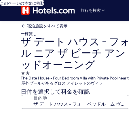
このページの本文に移動
旅行を検索
宿泊施設をすべて表示
一棟貸し
ザ デート ハウス - 
ル ニア ザ ビーチ アン
ッドオーニング
2.0
The Date House - Four Bedroom Villa with Private Pool near
つ
屋外プールがあるグロス アイレットのヴィラ
星
日付を選択して料金を確認
宿
目的地
泊
施
設
ザ
デ