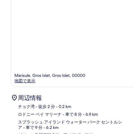
ス
バ
イ
レ
ッ
ド
オ
ー
ニ
ン
グ
ロ
ド
ニ
Marisule, Gros Islet, Gros Islet, 00000
ー
地図で表示
ベ
イ
周辺情報
チョク湾
- 徒歩 2 分
- 0.2 km
ロドニー ベイ マリーナ
- 車で 8 分
- 6.9 km
地
スプラッシュ アイランド ウォーター パーク セントルシ
ア
- 車で 9 分
- 6.2 km