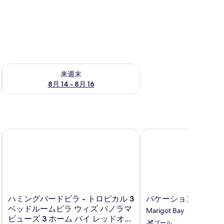
ェック
来週末 8月 14 - 8月 16 の空室状況をチェック
来週末
8月 14 - 8月 16
ン ロドニーベイ 3 タウンハウス バイ レッドオーニング
ハミングバードビラ - トロピカル 3 ベッドルームビラ ウィズ
バケーションクラブバ
ハ
バ
ハミングバードビラ - トロピカル 3
バケーションクラブ
ミ
ケ
ベッドルームビラ ウィズ パノラマ
Marigot Bay
ン
ー
ビューズ 3 ホーム バイ レッドオー
プール