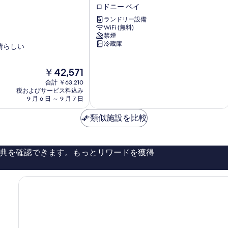
バ
ロドニー ベイ
ー
#6
ランドリー設備
-
WiFi (無料)
禁煙
3
冷蔵庫
晴らしい
ベ
ッ
ド
現
￥42,571
ル
在
合計 ￥63,210
ー
の
税およびサービス料込み
ム
料
9 月 6 日 ～ 9 月 7 日
イ
金
ン
は
類似施設を比較
ロ
￥42,571
ド
ニ
ー
典を確認できます。もっとリワードを獲得
ベ
イ
3
タ
ウ
ン
ハ
ウ