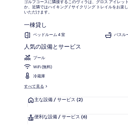
ゴルフコースに隣接するこのヴィラは、グロス アイレッ
ム
か、近隣ではハイキング / サイクリング トレイルをお楽し
ヴ
いただけます。
ィ
一棟貸し
ラ
ベッドルーム 4 室
バスルー
ウ
人気の設備とサービス
ィ
ヴィラ 4 ベ
ズ
プール
プ
WiFi (無料)
ラ
冷蔵庫
イ
すべて見る
ベ
主な設備 / サービス
(2)
ー
ト
便利な設備 / サービス
(6)
プ