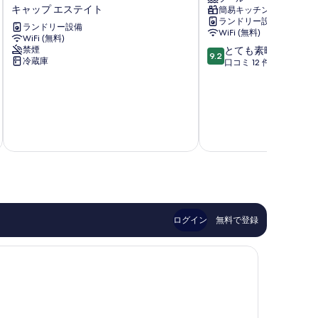
グ
シ
ニング
キャップ エステイト
簡易キッチン
バ
ョ
ランドリー設備
ー
ン
ランドリー設備
WiFi (無料)
ド
WiFi (無料)
ク
10
禁煙
とても素晴らしい
ビ
ラ
9.2
冷蔵庫
段
口コミ 12 件
ラ
ブ
階
-
バ
中
ト
イ
9.2、
ロ
ラ
と
ピ
ッ
て
税およ
カ
シ
8 
も
ル
ュ
素
3
Marigot
晴
ベ
Bay
ら
ッ
し
ド
い、
ル
口
ー
ログイン
無料で登録
コ
ム
ミ
ビ
12
ラ
件
ウ
件
ィ
の
ズ
口
パ