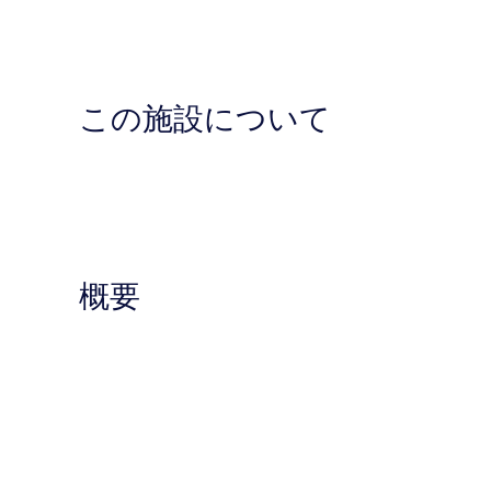
ャ
ラ
リ
この施設について
ー
概要