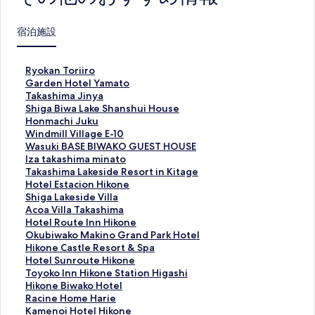
宿泊施設
R
Ryokan Toriiro
y
G
Garden Hotel Yamato
o
a
T
Takashima Jinya
k
r
a
S
Shiga Biwa Lake Shanshui House
a
d
k
h
H
Honmachi Juku
n
e
a
i
o
W
Windmill Village E-10
T
n
s
g
n
i
W
Wasuki BASE BIWAKO GUEST HOUSE
o
H
h
a
m
n
a
I
Iza takashima minato
r
o
i
B
a
d
s
z
T
Takashima Lakeside Resort in Kitage
i
t
m
i
c
m
u
a
a
H
Hotel Estacion Hikone
i
e
a
w
h
i
k
t
k
o
S
Shiga Lakeside Villa
r
l
J
a
i
l
i
a
a
t
h
A
Acoa Villa Takashima
o
Y
i
L
J
l
B
k
s
e
i
c
H
Hotel Route Inn Hikone
の
a
n
a
u
V
A
a
h
l
g
o
o
O
Okubiwako Makino Grand Park Hotel
ペ
m
y
k
k
i
S
s
i
E
a
a
t
k
H
Hikone Castle Resort & Spa
ー
a
a
e
u
l
E
h
m
s
L
V
e
u
i
H
Hotel Sunroute Hikone
ジ
t
の
S
の
l
B
i
a
t
a
i
l
b
k
o
T
Toyoko Inn Hikone Station Higashi
を
o
ペ
h
ペ
a
I
m
L
a
k
l
R
i
o
t
o
H
Hikone Biwako Hotel
開
の
ー
a
ー
g
W
a
a
c
e
l
o
w
n
e
y
i
R
Racine Home Harie
く
ペ
ジ
n
ジ
e
A
m
k
i
s
a
u
a
e
l
o
k
a
K
Kamenoi Hotel Hikone