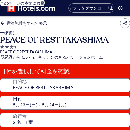
このページの本文に移動
アプリをダウンロード
宿泊施設をすべて表示
一棟貸し
PEACE OF REST TAKASHIMA
3.5
PEACE OF REST TAKASHIMA
つ
琵琶湖から 0.5 km、キッチンのあるバケーションホーム
星
宿
日付を選択して料金を確認
泊
施
目的地
設
日付
旅行者