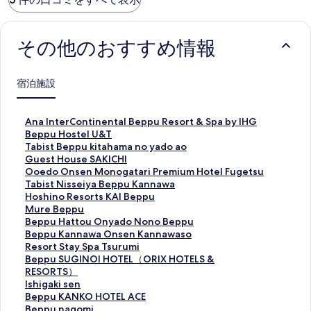
その他のおすすめ情報
宿泊施設
A
Ana InterContinental Beppu Resort & Spa by IHG
n
B
Beppu Hostel U&T
a
e
T
Tabist Beppu kitahama no yado ao
I
p
a
G
Guest House SAKICHI
n
p
b
u
O
Ooedo Onsen Monogatari Premium Hotel Fugetsu
t
u
i
e
o
T
Tabist Nisseiya Beppu Kannawa
e
H
s
s
e
a
H
Hoshino Resorts KAI Beppu
r
o
t
t
d
b
o
M
Mure Beppu
C
s
B
H
o
i
s
u
B
Beppu Hattou Onyado Nono Beppu
o
t
e
o
O
s
h
r
e
B
Beppu Kannawa Onsen Kannawaso
n
e
p
u
n
t
i
e
p
e
R
Resort Stay Spa Tsurumi
t
l
p
s
s
N
n
B
p
p
e
B
Beppu SUGINOI HOTEL（ORIX HOTELS &
i
U
u
e
e
i
o
e
u
p
s
e
RESORTS）
n
&
k
S
n
s
R
p
H
u
o
p
I
Ishigaki sen
e
T
i
A
M
s
e
p
a
K
r
p
s
B
Beppu KANKO HOTEL ACE
n
の
t
K
o
e
s
u
t
a
t
u
h
e
B
Beppu nagomi