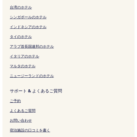
ー
s
リ
く
E
ク
リ
く
リ
開
s
開
く
o
ー
台湾のホテル
ジ
u
ン
リ
S
ン
リ
ン
く
h
く
リ
k
ジ
を
の
ク
ン
O
ク
ン
ク
リ
i
リ
ン
a
を
シンガポールのホテル
開
ペ
ク
R
ク
ン
の
ン
ク
Y
開
く
ー
T
ク
ペ
ク
o
く
インドネシアのホテル
リ
ジ
S
ー
u
リ
タイのホテル
ン
を
）
ジ
t
ン
ク
開
の
を
h
ク
アラブ首長国連邦のホテル
く
ペ
開
H
リ
ー
く
o
イタリアのホテル
ン
ジ
リ
s
ク
を
ン
t
マルタのホテル
開
ク
e
ニュージーランドのホテル
く
l
リ
の
ン
ペ
サポート & よくあるご質問
ク
ー
ジ
ご予約
を
開
よくあるご質問
く
リ
お問い合わせ
ン
宿泊施設の口コミを書く
ク