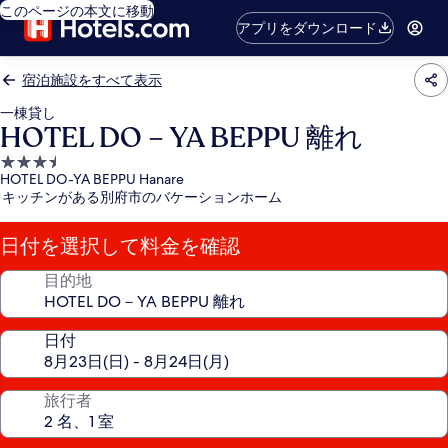
このページの本文に移動
アプリをダウンロード
宿泊施設をすべて表示
一棟貸し
HOTEL DO－YA BEPPU 離れ
3.5
HOTEL DO-YA BEPPU Hanare
つ
キッチンがある別府市のバケーションホーム
星
宿
日付を選択して料金を確認
泊
施
目的地
設
日付
旅行者