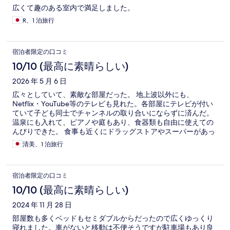
広くて趣のある室内で満足しました。
R、1 泊旅行
宿泊者限定の口コミ
10/10 (最高に素晴らしい)
2026 年 5 月 6 日
広々としていて、素敵な部屋だった。 地上波以外にも、
Netflix・YouTube等のテレビも見れた。各部屋にテレビが付い
ていて子ども同士でチャンネルの取り合いにならずに済んだ。
温泉にも入れて、ピアノや庭もあり、食器類も自由に使えての
んびりできた。 食事も近くにドラッグストアやスーパーがあっ
て便利も良かった。 洗濯洗剤も付いていて洗濯できて良かっ
清美、1 泊旅行
た。 次も来たいと思いました。 ただ、お風呂場の洗面所の電気
が付かなくて残念でした… 子ども用の歯ブラシだったり、身体
を洗うボディースポンジ(タオル)、キッチンにトースターとかが
宿泊者限定の口コミ
あるともっと嬉しいなと思いました。
10/10 (最高に素晴らしい)
2024 年 11 月 28 日
部屋数も多くベッドもセミダブルからだったので広くゆっくり
寝れました。車がないと移動は不便そうですが駐車場もあり良