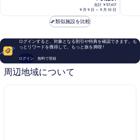
在
9.8、
8.6、
合計 ￥57,617
の
9 月 9 日 ～ 9 月 10 日
最
非
料
高
常
金
類似施設を比較
に
に
は
素
良
￥31,261
晴
い、
ら
口
ログインすると、対象となる割引や特典を確認できます。も
し
コ
っとリワードを獲得して、もっと旅を満喫 !
い、
ミ
口
24
ログイン
無料で登録
コ
件
ミ
件
周辺地域について
7
の
件
口
件
コ
の
ミ
口
コ
ミ