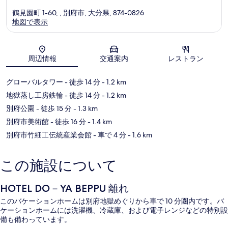
鶴見園町 1-60, ​, 別府市, 大分県, 874-0826
地図で表示
地図
周辺情報
交通案内
レストラン
グローバルタワー
- 徒歩 14 分
- 1.2 km
地獄蒸し工房鉄輪
- 徒歩 14 分
- 1.2 km
別府公園
- 徒歩 15 分
- 1.3 km
別府市美術館
- 徒歩 16 分
- 1.4 km
別府市竹細工伝統産業会館
- 車で 4 分
- 1.6 km
この施設について
HOTEL DO－YA BEPPU 離れ
このバケーションホームは別府地獄めぐりから車で 10 分圏内です。バ
ケーションホームには洗濯機、冷蔵庫、および電子レンジなどの特別設
備も備わっています。