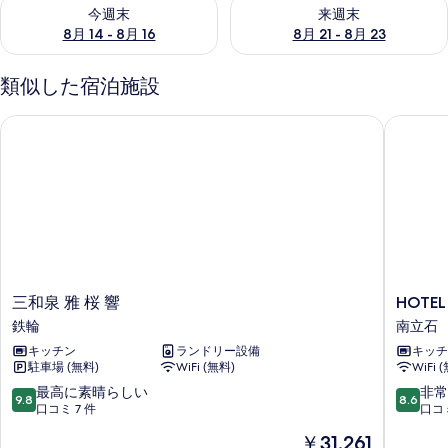
今週末 8月 14 - 8月 16 の空室状況をチェック
来週末 8月 21 - 8月 23 の
今週末
来週末
8月 14 - 8月 16
8月 21 - 8月 23
類似した宿泊施設
三和泉 雅 桜 響
HOTEL D
三
HOTEL
三和泉 雅 桜 響
HOTEL
和
DO-
鉄輪
南立石
泉
YA
キッチン
ランドリー設備
キッチ
雅
BEPPU
駐車場 (無料)
WiFi (無料)
WiFi 
桜
南
響
立
10
10
最高に素晴らしい
非常
9.8
8.6
鉄
石
段
段
口コミ 7 件
口コミ
輪
階
階
現
￥31,261
中
中