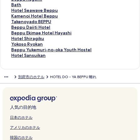
t
ペ
a
I
n
i
o
の
t
n
S
S
i
p
e
B
Bath
a
ー
h
C
o
y
r
ペ
o
n
t
U
g
p
p
a
H
Hotel Seawave Beppu
l
ジ
a
H
g
a
t
ー
u
a
a
G
a
u
p
t
o
K
Kamenoi Hotel Beppu
B
を
m
I
a
B
s
ジ
O
w
y
I
k
K
u
h
t
a
T
Takenoyado BEPPU
e
開
a
の
t
e
K
を
n
a
S
N
i
A
n
の
e
m
a
B
Beppu Daiiti Hotel
p
く
n
ペ
a
p
A
開
y
O
p
O
s
N
a
ペ
l
e
k
e
B
Beppu Ekimae Hotel Hayashi
p
リ
o
ー
r
p
I
く
a
n
a
I
e
K
g
ー
S
n
e
p
e
H
Hotel Shiragiku
u
ン
y
ジ
i
u
B
リ
d
s
T
H
n
O
o
ジ
e
o
n
p
p
o
Y
Yokoso Ryokan
R
ク
a
を
P
K
e
ン
o
e
s
O
の
H
m
を
a
i
o
u
p
t
o
B
Beppu Yukemuri-no-oka Youth Hostel
e
d
開
r
a
p
ク
N
n
u
T
ペ
O
i
開
w
H
y
D
u
e
k
e
H
Hotel Sansuikan
s
o
く
e
n
p
o
K
r
E
ー
T
の
く
a
o
a
a
E
l
o
p
o
o
a
リ
m
n
u
n
a
u
L
ジ
E
ペ
リ
v
t
d
i
k
S
s
p
t
r
o
ン
i
a
の
o
n
m
（
を
L
ー
ン
e
e
o
i
i
h
o
u
e
別府市のホテル
HOTEL DO－YA BEPPU 離れ
t
の
ク
u
w
ペ
B
n
i
O
開
A
ジ
ク
B
l
B
t
m
i
R
Y
l
&
ペ
m
a
ー
e
a
の
R
く
C
を
e
B
E
i
a
r
y
u
S
S
ー
H
の
ジ
p
w
ペ
I
リ
E
開
p
e
P
H
e
a
o
k
a
p
ジ
o
ペ
を
p
a
ー
X
ン
の
く
p
p
P
o
H
g
k
e
n
a
を
t
ー
開
u
s
ジ
H
ク
ペ
リ
u
p
U
t
o
i
a
m
s
b
開
e
ジ
く
の
o
を
O
ー
ン
の
u
の
e
t
k
n
u
u
人気の目的地
y
く
l
を
リ
ペ
の
開
T
ジ
ク
ペ
の
ペ
l
e
u
の
r
i
I
リ
F
開
ン
ー
ペ
く
E
を
ー
ペ
ー
の
l
の
ペ
i
k
日本のホテル
H
ン
u
く
ク
ジ
ー
リ
L
開
ジ
ー
ジ
ペ
H
ペ
ー
-
a
アメリカのホテル
G
ク
g
リ
を
ジ
ン
S
く
を
ジ
を
ー
a
ー
ジ
n
n
の
e
ン
開
を
ク
&
リ
開
を
開
ジ
y
ジ
を
o
の
韓国のホテル
ペ
t
ク
く
開
R
ン
く
開
く
を
a
を
開
-
ペ