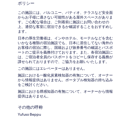
ポリシー
この施設には、バルコニー、パティオ、テラスなど安全面
からお子様に適さない可能性がある屋外スペースがありま
す。ご心配な場合は、ご到着前に施設にお問い合わせの
上、適切な客室に宿泊できるか確認することをおすすめし
ます。
日本の厚生労働省は、インやホテル、モーテルなどを含む
いかなる種類の宿泊施設でも、日本に​居住してない海外の
お客様の宿泊に際し、国籍および旅券番号の確認とパスポ
ートのご提示を義務付け​ております。また、各宿泊施設に
は、ご宿泊者全員のパスポートをコピーし保存する義務が
課せられておりますの​で、ご協力をお願いいたします。
この施設にはエレベーターはありません。
施設における一酸化炭素検知器の有無について、オーナー
から情報提供はありません。ポータブル検知器の持ち込み
をご検討ください。
施設における煙感知器の有無について、オーナーから情報
提供はありません。
その他の呼称
Yufuso Beppu