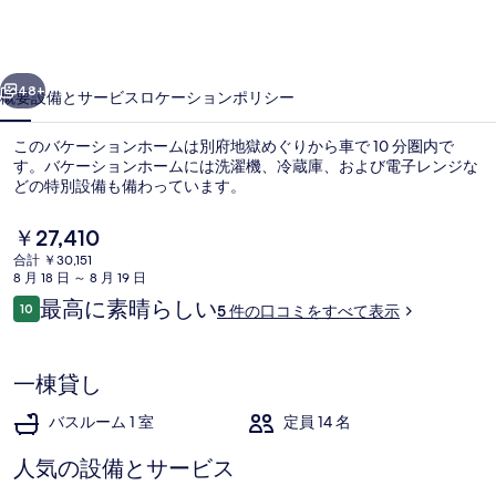
離
れ
の
前へ
次へ
48+
概要
設備とサービス
ロケーション
ポリシー
写
真
このバケーションホームは別府地獄めぐりから車で 10 分圏内で
す。バケーションホームには洗濯機、冷蔵庫、および電子レンジな
ギ
どの特別設備も備わっています。
ャ
現
￥27,410
ラ
在
合計 ￥30,151
の
8 月 18 日 ～ 8 月 19 日
リ
料
口
最高に素晴らしい
10
5 件の口コミをすべて表示
金
ー
10段階中10
コ
エグゼクティブ ヴィラ | WiFi (無料
は
ミ
￥27,410
で
一棟貸し
す
バスルーム 1 室
定員 14 名
人気の設備とサービス