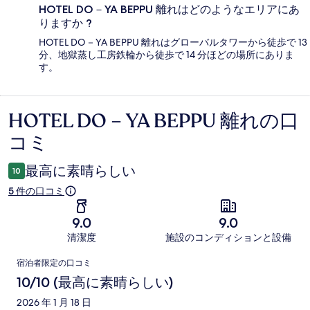
HOTEL DO－YA BEPPU 離れはどのようなエリアにあ
りますか ?
HOTEL DO－YA BEPPU 離れはグローバルタワーから徒歩で 13
分、地獄蒸し工房鉄輪から徒歩で 14 分ほどの場所にありま
す。
HOTEL DO－YA BEPPU 離れの口
口
コミ
コ
ミ
最高に素晴らしい
10
5 件の口コミ
9.0
9.0
清潔度
施設のコンディションと設備
口
宿泊者限定の口コミ
コ
10/10 (最高に素晴らしい)
ミ
2026 年 1 月 18 日