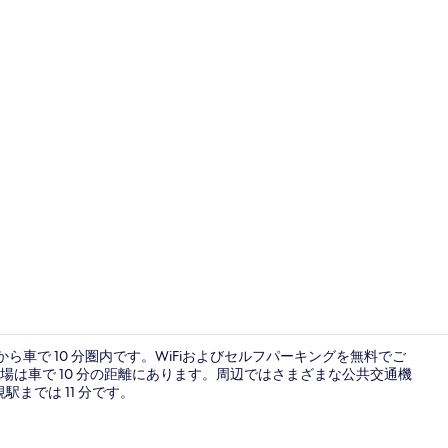
フロント
りから車で 10 分圏内です。WiFiおよびセルフパーキングを無料でご
は車で 10 分の距離にあります。周辺ではさまざまな公共交通機
駅までは 11 分です。
プレミアム ダ