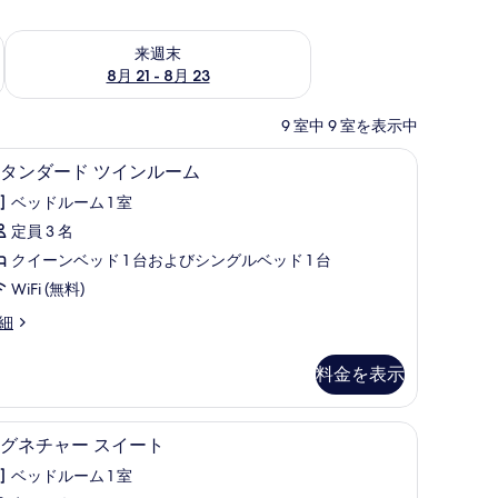
チェック
来週末 8月 21 - 8月 23 の空室状況をチェック
来週末
8月 21 - 8月 23
9 室中 9 室を表示中
Fi (無料)
スタンダード ツインルーム | 防音設備、WiFi (
ス
7
タンダード ツインルーム
タ
ベッドルーム 1 室
ン
定員 3 名
ダ
クイーンベッド 1 台およびシングルベッド 1 台
ー
WiFi (無料)
ド
細
ツ
イ
料金を表示
ン
ル
オ
シグネチャー スイート | テラス / パティオ
シ
9
グネチャー スイート
ー
グ
ム
ベッドルーム 1 室
ネ