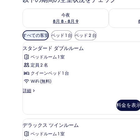
今夜 8月 8 - 8月 9 の空室状況をチェック
明日 8月 9 
今夜
8月 8 - 8月 9
利
すべての客室
ベッド 1 台
ベッド 2 台
用
スタンダード ダブルルーム | 防音
ス
可
7
スタンダード ダブルルーム
タ
能
ベッドルーム 1 室
な
ン
定員 2 名
客
ダ
クイーンベッド 1 台
室
ー
の
WiFi (無料)
ド
絞
ス
詳細
ダ
り
タ
ブ
込
ン
料金を表
ダ
み
ル
ー
条
ル
ド
デラックス ツインルーム | 防音設
デ
件
7
ダ
デラックス ツインルーム
ー
ラ
ブ
ム
ベッドルーム 1 室
ル
ッ