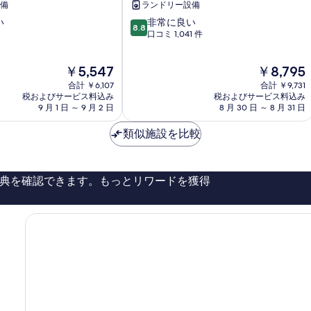
備
ランドリー設備
西
10
い
非常に良い
面
8.8
段
口コミ 1,041 件
西
階
面
中
現
現
￥5,547
￥8,795
8.8、
在
在
非
合計 ￥6,107
合計 ￥9,731
の
の
常
税およびサービス料込み
税およびサービス料込み
料
料
9 月 1 日 ～ 9 月 2 日
8 月 30 日 ～ 8 月 31 日
に
金
金
良
は
は
類似施設を比較
い、
￥5,547
￥8,795
口
コ
ミ
典を確認できます。もっとリワードを獲得
1,041
件
件
の
口
コ
ミ