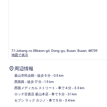
7-1 Jobang-ro 38beon-gil, Dong-gu, Busan, Busan, 48739
地図で表示
周辺情報
釜山市民会館
- 徒歩 5 分
- 0.5 km
西面路
- 徒歩 17 分
- 1.5 km
地
西面メディカル ストリート
- 車で 4 分
- 3.3 km
ロッテ百貨店 釜山本店
- 車で 5 分
- 3.1 km
セブン ラック カジノ
- 車で 5 分
- 3.4 km