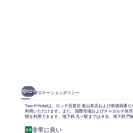
真
ギ
ャ
ラ
リ
ー
62+
概要
客室
ロケーション
ポリシー
Two H Hotelは、ロッテ百貨店 釜山本店および南浦洞通
利用いただけます。また、国際市場およびチャガルチ魚市場
関を利用できます。地下鉄 凡一駅までは 4 分、地下鉄 門峴
口
非常に良い
8.8
10段階中8.8