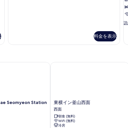
る
表
示
す
St
詳
る
Tw
R
示
料金を表示
の
詳
細
e Seomyeon Station
東横イン釜山西面
東
jae Seomyeon Station
東横イン釜山西面
横
西面
イ
朝食 (無料)
ン
WiFi (無料)
釜
冷房
山