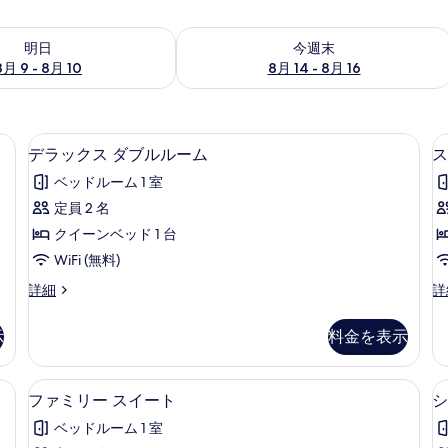
- 8月 10 の空室状況をチェック
今週末 8月 14 - 8月 16 の空室状況を
明日
今週末
8月 9 - 8月 10
8月 14 - 8月 16
設備、WiFi (無料)
デラックス ダブルルーム | 防音設備、Wi
デ
8
デラックス ダブルルーム
ス
ラ
ベッドルーム 1 室
ッ
定員 2 名
ク
クイーンベッド 1 台
ス
WiFi (無料)
ダ
デ
ス
詳細
詳
ブ
ラ
タ
ル
ッ
ン
示
料金を表示
ク
ダ
ル
ス
ー
ー
ダ
ド
備、WiFi (無料)
ファミリー スイート | テラス / パティ
フ
8
ブ
ツ
ファミリー スイート
シ
ム
ァ
ル
イ
の
ベッドルーム 1 室
ル
ン
ミ