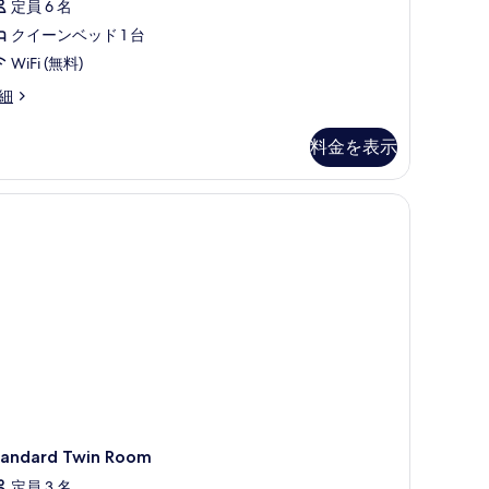
の
定員 6 名
チ
す
クイーンベッド 1 台
ャ
べ
WiFi (無料)
ー
て
細
ス
の
イ
料金を表示
写
ー
真
ト
を
の
表
す
示
べ
す
て
る
の
写
真
を
表
tandard Twin Room
示
定員 3 名