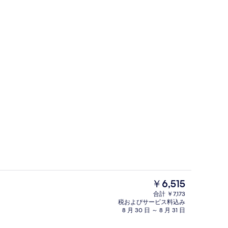
外観
現
￥6,515
在
合計 ￥7,173
の
税およびサービス料込み
ブルルーム | 防音設備、WiFi (無料)
フロント
料
8 月 30 日 ～ 8 月 31 日
金
は