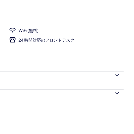
スイート | テラス / パティオ
WiFi (無料)
24 時間対応のフロントデスク