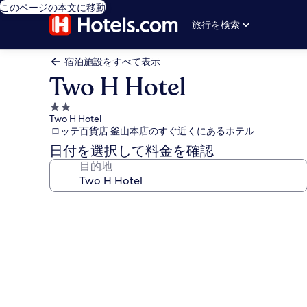
このページの本文に移動
旅行を検索
宿泊施設をすべて表示
Two H Hotel
2.0
Two H Hotel
つ
ロッテ百貨店 釜山本店のすぐ近くにあるホテル
星
日付を選択して料金を確認
宿
目的地
泊
施
設
Two
H
Hotel
の
写