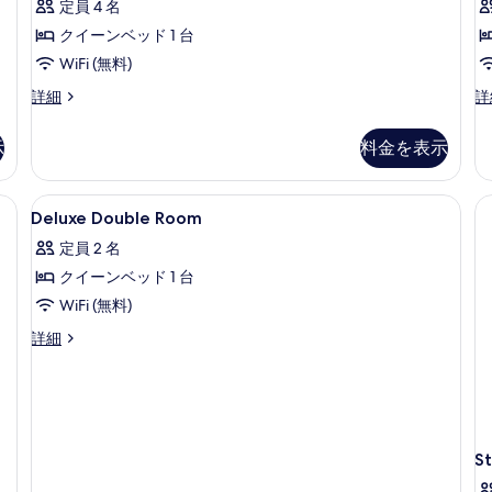
ー
ル
す
定員 4 名
リ
ム
ー
べ
クイーンベッド 1 台
の
ム
ー
詳
の
て
WiFi (無料)
ス
細
詳
の
フ
シ
詳細
詳
細
イ
ァ
グ
写
ー
ミ
ネ
示
料金を表示
真
リ
チ
ト
ー
ャ
を
の
ス
ー
Deluxe
防音設備、WiFi (無料)
表
3
イ
ス
Deluxe Double Room
す
Double
ー
イ
示
べ
定員 2 名
ト
Room
ー
す
の
ト
て
クイーンベッド 1 台
の
る
詳
の
の
WiFi (無料)
す
細
詳
細
写
べ
Deluxe
詳細
Double
真
て
Room
を
の
の
詳
表
写
細
示
真
S
す
を