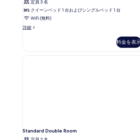
ル
の
定員 3 名
ク
ー
す
クイーンベッド 1 台およびシングルベッド 1 台
ム
ス
の
べ
WiFi (無料)
ツ
詳
て
デ
詳細
細
イ
ラ
の
ン
ッ
料金を表
写
ク
ル
ス
真
ー
ツ
を
イ
ム
ン
表
の
ル
示
ー
す
す
ム
べ
の
る
詳
て
細
の
写
真
を
Standard Double Room
表
定員 2 名