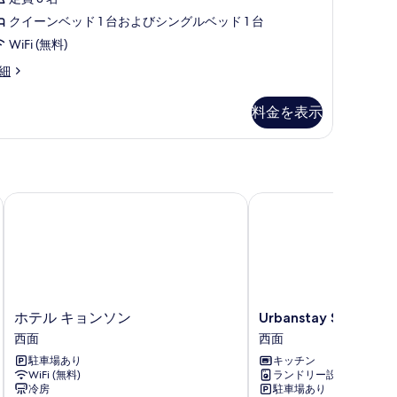
す
クイーンベッド 1 台およびシングルベッド 1 台
る
WiFi (無料)
andard
細
in
oom
料金を表示
ホテル キョンソン
Urbanstay Seomyeon
ホ
Urbanstay
ホテル キョンソン
Urbanstay Seomyeo
テ
Seomyeon
西面
西面
ル
西
駐車場あり
キッチン
キ
面
WiFi (無料)
ランドリー設備
ョ
冷房
駐車場あり
ン