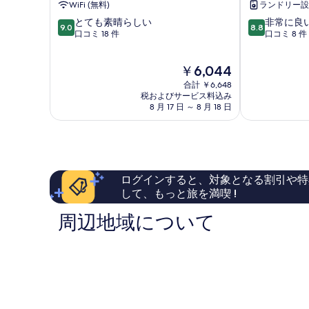
WiFi (無料)
ランドリー設
10
10
とても素晴らしい
非常に良
9.0
8.8
段
段
口コミ 18 件
口コミ 8 件
階
階
中
中
現
￥6,044
9.0、
8.8、
在
と
非
合計 ￥6,648
の
て
常
税およびサービス料込み
料
8 月 17 日 ～ 8 月 18 日
も
に
金
素
良
は
晴
い、
￥6,044
ら
口
し
コ
い、
ミ
ログインすると、対象となる割引や特
口
8
して、もっと旅を満喫 !
コ
件
ミ
件
周辺地域について
18
の
件
口
件
コ
の
ミ
口
コ
ミ