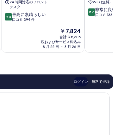
24 時間対応のフロント
WiFi (無料)
ソ
デスク
10
非常に良い
ン
8.6
10
最高に素晴らしい
段
口コミ 133 件
西
9.4
段
口コミ 394 件
階
面
階
中
現
￥7,824
中
8.6、
在
9.4、
非
合計 ￥8,606
の
最
常
税およびサービス料込み
税およ
料
高
8 月 25 日 ～ 8 月 26 日
8 月 
に
金
に
良
は
素
い、
￥7,824
晴
口
ら
コ
し
ミ
い、
133
ログイン
無料で登録
口
件
コ
件
ミ
の
394
口
件
コ
件
ミ
の
口
コ
ミ