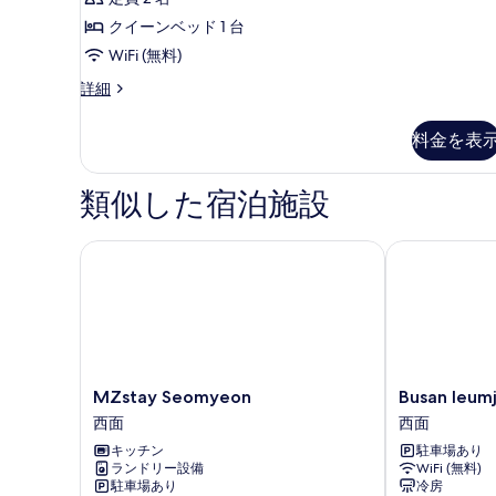
示
クイーンベッド 1 台
す
WiFi (無料)
る
Standard
詳細
Double
Room
料金を表
の
詳
細
類似した宿泊施設
MZstay Seomyeon
Busan Ieumja
MZstay
Busan
MZstay Seomyeon
Busan Ieum
Seomyeon
Ieumjae
西面
西面
西
Seomyeon
キッチン
駐車場あり
面
Station
ランドリー設備
WiFi (無料)
西
駐車場あり
冷房
面