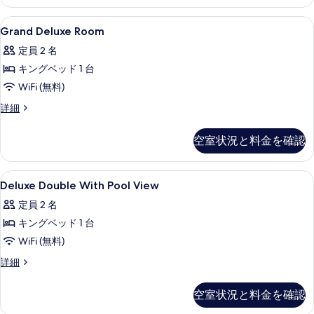
詳
写
細
Grand
セーフティボックス (室内)、デスク、防音
真
11
Grand Deluxe Room
Deluxe
を
定員 2 名
Room
表
キングベッド 1 台
の
示
WiFi (無料)
す
す
べ
Grand
詳細
る
Deluxe
て
Room
空室状況と料金を確認
の
の
詳
写
細
Deluxe
セーフティボックス (室内)、デスク、防音
真
6
Deluxe Double With Pool View
Double
を
定員 2 名
With
表
キングベッド 1 台
Pool
示
View
WiFi (無料)
す
の
Deluxe
詳細
る
Double
す
With
べ
空室状況と料金を確認
Pool
て
View