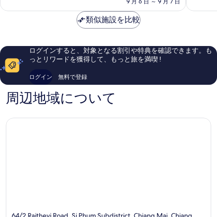
料
9 月 6 日 ～ 9 月 7 日
高
テ
ン
に
金
に
ィ
マ
素
は
類似施設を比較
素
イ
晴
￥10,119
晴
オ
ら
ら
ー
し
し
ル
い、
ログインすると、対象となる割引や特典を確認できます。も
い、
ド
口
っとリワードを獲得して、もっと旅を満喫 !
口
シ
コ
コ
テ
ミ
ログイン
無料で登録
ミ
ィ
96
18
件
周辺地域について
件
件
件
の
の
口
口
コ
コ
ミ
ミ
64/2 Rajthevi Road, Si Phum Subdistrict, Chiang Mai, Chiang