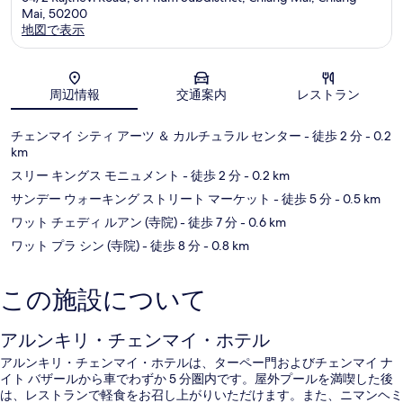
Mai, 50200
地図で表示
地図
周辺情報
交通案内
レストラン
チェンマイ シティ アーツ ＆ カルチュラル センター
- 徒歩 2 分
- 0.2
km
スリー キングス モニュメント
- 徒歩 2 分
- 0.2 km
サンデー ウォーキング ストリート マーケット
- 徒歩 5 分
- 0.5 km
ワット チェディ ルアン (寺院)
- 徒歩 7 分
- 0.6 km
ワット プラ シン (寺院)
- 徒歩 8 分
- 0.8 km
この施設について
アルンキリ・チェンマイ・ホテル
アルンキリ・チェンマイ・ホテルは、ターペー門およびチェンマイ ナ
イト バザールから車でわずか 5 分圏内です。屋外プールを満喫した後
は、レストランで軽食をお召し上がりいただけます。また、ニマンヘミ