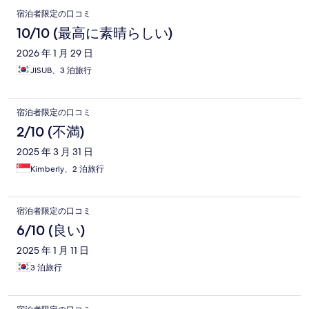
would refund through them....... TO DATE 1/15/2024 expedia
宿泊者限定の口コミ
has contacted the hotel directly to avail,
10/10 (最高に素晴らしい)
2026 年 1 月 29 日
JISUB、3 泊旅行
宿泊者限定の口コミ
2/10 (不満)
2025 年 3 月 31 日
Kimberly、2 泊旅行
宿泊者限定の口コミ
6/10 (良い)
2025 年 1 月 11 日
3 泊旅行