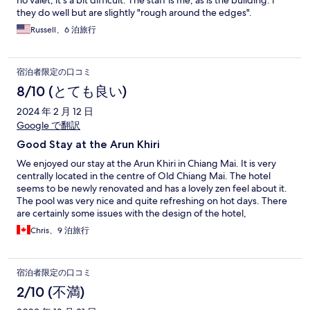
no valet, it's a bit difficult. The staff is me, as is the building. I
they do well but are slightly "rough around the edges".
Russell、6 泊旅行
宿泊者限定の口コミ
8/10 (とても良い)
2024 年 2 月 12 日
Google で翻訳
Good Stay at the Arun Khiri
We enjoyed our stay at the Arun Khiri in Chiang Mai. It is very
centrally located in the centre of Old Chiang Mai. The hotel
seems to be newly renovated and has a lovely zen feel about it.
The pool was very nice and quite refreshing on hot days. There
are certainly some issues with the design of the hotel,
specifically that you cannot drag your luggage to your room if
Chris、9 泊旅行
you are in the main floor because of the white gravel between
the paved stones. (There were fixing that issue in the entrance
to the hotel as we were leaving.) The hotel has an elevator to the
宿泊者限定の口コミ
second, third and fourth floors contrary to what the information
on Hotels.com indicates. The staff were very pleasant although
2/10 (不満)
there certainly were language issues. We also had to request