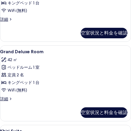
キングベッド 1 台
ダ
WiFi (無料)
ブ
デ
詳細
ル
ラ
ル
ッ
空室状況と料金を確認
ク
ー
ス
ム
ダ
Grand
Grand Deluxe Room | セーフティ
11
ブ
Grand Deluxe Room
プ
Deluxe
ル
ー
42 ㎡
ル
Room
ー
ル
ベッドルーム 1 室
の
ム
ビ
定員 2 名
す
プ
ー
ュ
キングベッド 1 台
べ
ル
ー
WiFi (無料)
て
ビ
の
ュ
の
Grand
詳細
ー
Deluxe
す
写
の
Room
空室状況と料金を確認
べ
詳
真
の
細
詳
て
を
細
Khiri
Khiri Suite | セーフティボックス (
の
表
11