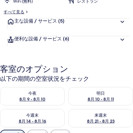
WiFi (無料)
レストラン
ー
すべて見る
主な設備 / サービス
(5)
便利な設備 / サービス
(6)
客室のオプション
以下の期間の空室状況をチェック
今夜 8月 9 - 8月 10 の空室状況をチェック
明日 8月 10 - 8月 11 の空
今夜
明日
8月 9 - 8月 10
8月 10 - 8月 11
今週末 8月 14 - 8月 16 の空室状況をチェック
来週末 8月 21 - 8月 23 の
今週末
来週末
8月 14 - 8月 16
8月 21 - 8月 23
利