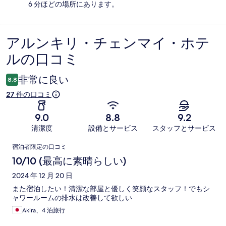
6 分ほどの場所にあります。
アルンキリ・チェンマイ・ホテ
口
ルの口コミ
コ
ミ
非常に良い
8.8
27 件の口コミ
9.0
8.8
9.2
清潔度
設備とサービス
スタッフとサービス
口
宿泊者限定の口コミ
コ
10/10 (最高に素晴らしい)
ミ
2024 年 12 月 20 日
また宿泊したい！清潔な部屋と優しく笑顔なスタッフ！でもシ
ャワールームの排水は改善して欲しい
Akira、4 泊旅行