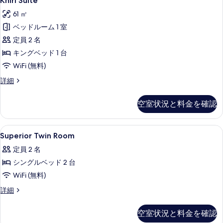
Khiri Suite
Suite
写
示
61 ㎡
の
真
す
ベッドルーム 1 室
す
を
る
定員 2 名
べ
表
キングベッド 1 台
て
示
WiFi (無料)
の
す
Khiri
詳細
写
る
Suite
真
の
空室状況と料金を確認
詳
を
細
表
Superior
セーフティボックス (室内)、デスク、防音
示
7
Superior Twin Room
Twin
す
定員 2 名
Room
る
シングルベッド 2 台
の
WiFi (無料)
す
べ
Superior
詳細
Twin
て
Room
空室状況と料金を確認
の
の