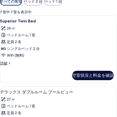
すべての客室
ベッド 2 台
ベッド 1 台
用
可
7 室中 7 室を表示中
能
Superior
Superior Twin Bed | セーフティ
7
Superior Twin Bed
な
Twin
客
26 ㎡
Bed
室
ベッドルーム 1 室
の
の
定員 2 名
す
絞
シングルベッド 2 台
べ
り
WiFi (無料)
て
込
み
の
Superior
詳細
Twin
条
写
Bed
件
空室状況と料金を確認
真
の
詳
を
細
デラックス ダブルルーム プールビュー |
デ
表
6
デラックス ダブルルーム プールビュー
ラ
示
27 ㎡
ッ
す
ベッドルーム 1 室
ク
る
定員 2 名
ス