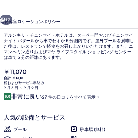
ェ
前へ
次へ
ン
47+
概要
客室
ロケーション
ポリシー
マ
アルンキリ・チェンマイ・ホテルは、ターペー門およびチェンマイ
イ・
ナイト バザールから車でわずか 5 分圏内です。屋外プールを満喫し
た後は、レストランで軽食をお召し上がりいただけます。また、ニ
ホ
マンヘミン通りおよびマヤ ライフスタイル ショッピング センター
テ
は車で 5 分の距離にあります。
ル
現
￥11,070
在
の
合計 ￥13,161
の
税およびサービス料込み
レストラン
写
料
9 月 8 日 ～ 9 月 9 日
金
口
非常に良い
真
8.8
27 件の口コミをすべて表示
は
10段階中8.8
コ
￥11,070
ギ
ミ
で
す
ャ
人気の設備とサービス
ラ
プール
駐車場 (無料)
リ