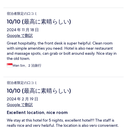
宿泊者限定の口コミ
10/10 (最高に素晴らしい)
2024 年 11 月 18 日
Google で翻訳
Great hospitality, the front desk is super helpful. Clean room
with simple amenities you need. Hotel is also near restaurant
and massage spots, can grab or bolt around easily. Nice stay in
the old town.
Wan Sin、2 泊旅行
宿泊者限定の口コミ
10/10 (最高に素晴らしい)
2024 年 2 月 19 日
Google で翻訳
Excellent location, nice room
We stay at this hotel for 5 nights, excellent hotel!!! The staff is
really nice and very helpful. The location is also very convenient,