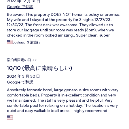
2023 年 12 月 31 日
that our room be cleaned on more than one occasion. We would
suggest some design changes and more staff training would
Google で翻訳
help make this a first class hotel in Chiang Mai.
Be aware, This property DOES NOT honor its policy or promise.
My wife and I stayed at the property for 3 nights 12/27/23-
12/30/23, The front desk was awesome, They allowed us to
store our luggage until our room was ready (3pm), when we
checked in the room looked amazing.. Super clean, super
location "pool front, SUPER SMELLY. like make you want to vomit
Joshua、3 泊旅行
smelly, the whole property has a funk but the bottom floor
rooms stink like sewage, we addressed this to the front office
where a gentleman poured some liquid in the drains and an
宿泊者限定の口コミ
attendant lit a candle and placed it in the corner of the room,
over an hour later the room was still uninhabitable due to the
10/10 (最高に素晴らしい)
smell... The front office knew about the smell issue and offered
2024 年 3 月 30 日
us a different class of room, a smaller room with a room rate
roughly $60usd per night difference. at this point it is what it is, I
Google で翻訳
approached AHM the property manager and asked him to
Absolutely fantastic hotel, large generous size rooms with very
adjust the nightly room rate and he said he will.. NO PROBLEM,
comfortable beds. Property is in excellent condition and very
over the next 3 days we experienced several issues, sewage
well maintained. The staff is very pleasant and helpful. Very
problems, lack of room cleaning, power outages. but from what
comfortable pool for relaxing on a hot day. The location is very
we understood the property had been open for a week, ill
quiet and easy walkable to all areas. I highly recommend.
deal..... at the end of our visit I reapproached AHM where we
discussed the adjustment of rate, he printed our check in form
and wrote that he would refund the nightly room difference
back to us.... We booked the hotel through EXPEDIA and he