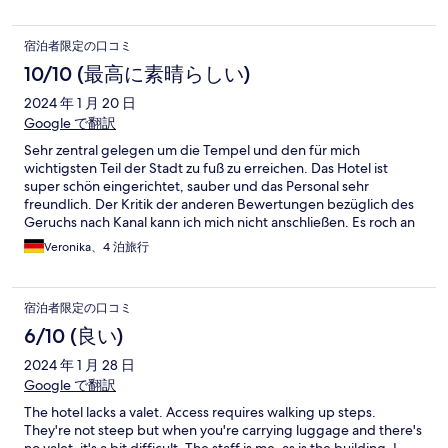
you experiencing 36+ Celsius everyday. Other facilities also
exposed at out side, which means you need to bare with the hot
宿泊者限定の口コミ
heat temperature to use it, even when you having breakfast,
very not enjoyable at all… The poor also very small, don’t get
10/10 (最高に素晴らしい)
fool by the pictures. The staff was promising to address the
2024 年 1 月 20 日
room dirty issue to the manager but not having any response at
all, not even getting a simple apologize. Overall it’s not worth
Google で翻訳
the price, go get your self a better hotel cause you deserve it.
Sehr zentral gelegen um die Tempel und den für mich
wichtigsten Teil der Stadt zu fuß zu erreichen. Das Hotel ist
super schön eingerichtet, sauber und das Personal sehr
freundlich. Der Kritik der anderen Bewertungen bezüglich des
Geruchs nach Kanal kann ich mich nicht anschließen. Es roch an
einem Abend leicht nach Kanal, habe einfach den Abfluss
Veronika、4 泊旅行
verschlossen und das Problem war erledigt. Kann es nur
empfehlen!!
宿泊者限定の口コミ
6/10 (良い)
2024 年 1 月 28 日
Google で翻訳
The hotel lacks a valet. Access requires walking up steps.
They're not steep but when you're carrying luggage and there's