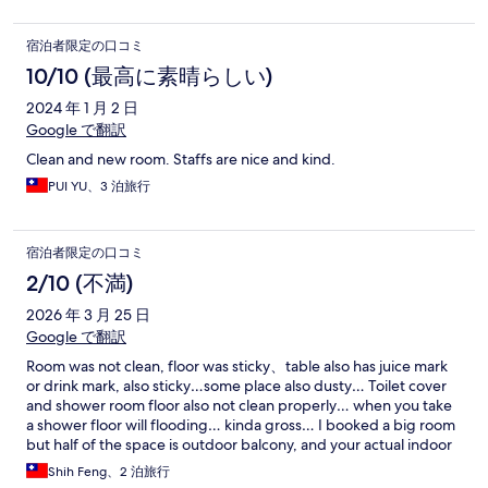
宿泊者限定の口コミ
10/10 (最高に素晴らしい)
2024 年 1 月 2 日
Google で翻訳
Clean and new room. Staffs are nice and kind.
PUI YU、3 泊旅行
宿泊者限定の口コミ
2/10 (不満)
2026 年 3 月 25 日
Google で翻訳
Room was not clean, floor was sticky、table also has juice mark
or drink mark, also sticky…some place also dusty… Toilet cover
and shower room floor also not clean properly… when you take
a shower floor will flooding… kinda gross… I booked a big room
but half of the space is outdoor balcony, and your actual indoor
space was tiny, only barely enough for open you luggage, and
Shih Feng、2 泊旅行
the bathtub is also at outside, basically not possible to use when