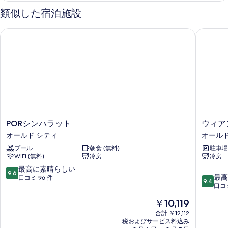
の
類似した宿泊施設
の
詳
写
細
PORシンハラット
ウィアン
真
を
表
示
す
る
POR
ウ
PORシンハラット
ウィア
シ
ィ
オールド シティ
オールド
ン
ア
プール
朝食 (無料)
駐車場 
ハ
ン
WiFi (無料)
冷房
冷房
ラ
ナ
ッ
カ
10
最高に素晴らしい
9.6
10
ト
ラ
最高
段
口コミ 96 件
9.4
段
オ
ホ
口コミ
階
階
ー
テ
中
現
￥10,119
中
ル
ル
9.6、
在
9.4、
ド
合計 ￥12,112
チ
最
の
税およびサービス料込み
最
シ
ェ
高