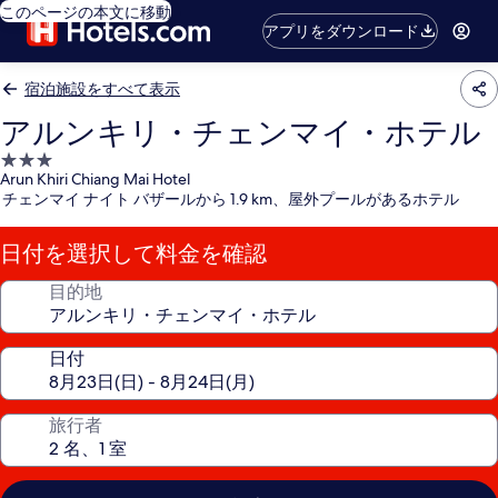
このページの本文に移動
アプリをダウンロード
宿泊施設をすべて表示
アルンキリ・チェンマイ・ホテル
3.0
Arun Khiri Chiang Mai Hotel
つ
チェンマイ ナイト バザールから 1.9 km、屋外プールがあるホテル
星
宿
日付を選択して料金を確認
泊
施
目的地
設
日付
旅行者