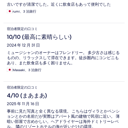
古いですが清潔でした。近くに飲食店もあって便利でした
rumi、3 泊旅行
宿泊者限定の口コミ
10/10 (最高に素晴らしい)
2024 年 12 月 31 日
ミュージシャンのオーナーはフレンドリー。 多少古さは感じる
ものの、リラックスして滞在できます。徒歩圏内にコンビニも
あり、また飲食店も多く困りません。
Masaaki、3 泊旅行
宿泊者限定の口コミ
4/10 (まあまあ)
2025 年 11 月 16 日
事前に見た写真と全く異なる環境。 こちらはヴィラとかペンシ
ョンとかの名前だが実際はアパート風の建物で民宿に近い。 薄
暗い部屋で古めかしい。ヘアドライヤーは海外ドミトリーレベ
ル。 隣のリゾートホテルの海が近いだけの環境。