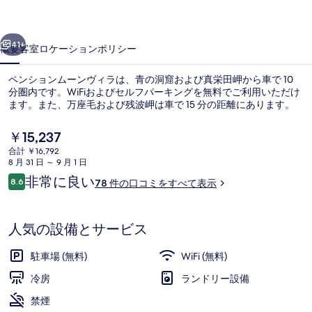
ー
前へ
次へ
ン
41+
概要
客室
ロケーション
ポリシー
ヴ
ペンションムーンヴィラは、青の洞窟および真栄田岬から車で 10
ィ
分圏内です。WiFiおよびセルフパーキングを無料でご利用いただけ
ます。また、万座毛および残波岬は車で 15 分の距離にあります。
ラ
の
現
￥15,237
在
写
合計 ￥16,792
の
8 月 31 日 ～ 9 月 1 日
料
真
口
非常に良い
8.6
78 件の口コミをすべて表示
金
10段階中8.6
コ
ビーチの近く
ギ
は
ミ
￥15,237
ャ
で
人気の設備とサービス
す
ラ
駐車場 (無料)
WiFi (無料)
リ
冷房
ランドリー設備
ー
禁煙