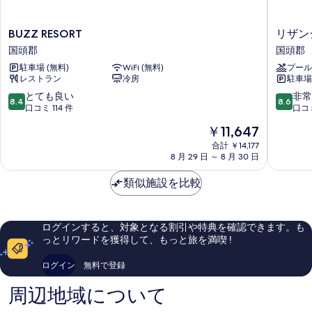
BUZZ
リ
BUZZ RESORT
リザン
RESORT
ザ
国頭郡
国頭郡
国
ン
駐車場 (無料)
WiFi (無料)
プール
頭
シ
レストラン
冷房
駐車場
郡
ー
パ
10
10
とても良い
非常
8.4
8.6
ー
段
段
口コミ 114 件
口コミ
ク
階
階
現
￥11,647
ホ
中
中
在
テ
8.4、
8.6、
合計 ￥14,177
の
8 月 29 日 ～ 8 月 30 日
ル
と
非
料
谷
て
常
金
類似施設を比較
茶
も
に
は
ベ
良
良
￥11,647
イ
い、
い、
国
口
口
ログインすると、対象となる割引や特典を確認できます。も
頭
コ
コ
っとリワードを獲得して、もっと旅を満喫 !
郡
ミ
ミ
114
1,007
ログイン
無料で登録
件
件
件
件
周辺地域について
の
の
口
口