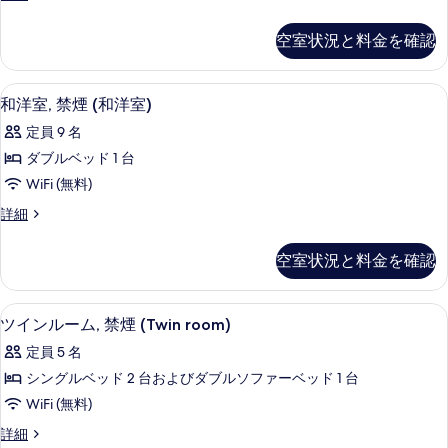
て
洋
す
の
室
空室状況と料金を確認
る
の
写
詳
真
細
アイロン / アイロン台、WiFi (無料)
和
5
和洋室, 禁煙 (和洋室)
を
洋
表
定員 9 名
室,
示
ダブルベッド 1 台
禁
す
WiFi (無料)
煙
る
和
詳細
(和
洋
洋
室,
空室状況と料金を確認
禁
室)
煙
の
(和
アイロン / アイロン台、WiFi (無料)
ツ
6
洋
ツインルーム, 禁煙 (Twin room)
す
イ
室)
べ
定員 5 名
の
ン
詳
て
シングルベッド 2 台およびダブルソファーベッド 1 台
ル
細
の
WiFi (無料)
ー
写
ツ
詳細
ム,