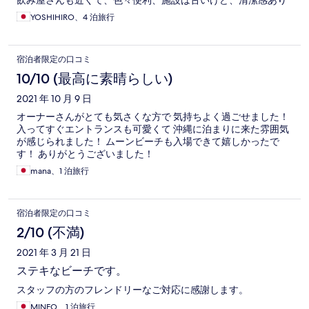
飲み屋さんも近くて、色々便利、施設は古いけど、清潔感あり
YOSHIHIRO、4 泊旅行
宿泊者限定の口コミ
10/10 (最高に素晴らしい)
2021 年 10 月 9 日
オーナーさんがとても気さくな方で 気持ちよく過ごせました！
入ってすぐエントランスも可愛くて 沖縄に泊まりに来た雰囲気
が感じられました！ ムーンビーチも入場できて嬉しかったで
す！ ありがとうございました！
mana、1 泊旅行
宿泊者限定の口コミ
2/10 (不満)
2021 年 3 月 21 日
ステキなビーチです。
スタッフの方のフレンドリーなご対応に感謝します。
MINEO、1 泊旅行