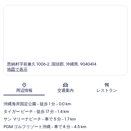
コ
コ
ミ
ミ
恩納村字前兼久 1006-2, 国頭郡, 沖縄県, 9040414
地図で表示
地図
周辺情報
交通案内
レストラン
沖縄海岸国定公園
- 徒歩 1 分
- 0.0 km
タイガー ビーチ
- 徒歩 17 分
- 1.4 km
サン マリーナビーチ
- 車で 5 分
- 1.7 km
PGM ゴルフリゾート沖縄
- 車で 8 分
- 4.5 km