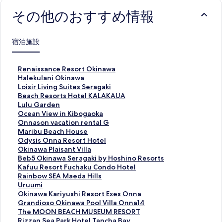
その他のおすすめ情報
宿泊施設
R
Renaissance Resort Okinawa
e
H
Halekulani Okinawa
n
a
L
Loisir Living Suites Seragaki
a
l
o
B
Beach Resorts Hotel KALAKAUA
i
e
i
e
L
Lulu Garden
s
k
s
a
u
O
Ocean View in Kibogaoka
s
u
i
c
l
c
O
Onnason vacation rental G
a
l
r
h
u
e
n
M
Maribu Beach House
n
a
L
R
G
a
n
a
O
Odysis Onna Resort Hotel
c
n
i
e
a
n
a
r
d
O
Okinawa Plaisant Villa
e
i
v
s
r
V
s
i
y
k
B
Beb5 Okinawa Seragaki by Hoshino Resorts
R
O
i
o
d
i
o
b
s
i
e
K
Kafuu Resort Fuchaku Condo Hotel
e
k
n
r
e
e
n
u
i
n
b
a
R
Rainbow SEA Maeda Hills
s
i
g
t
n
w
v
B
s
a
5
f
a
U
Uruumi
o
n
S
s
の
i
a
e
O
w
O
u
i
r
O
Okinawa Kariyushi Resort Exes Onna
r
a
u
H
ペ
n
c
a
n
a
k
u
n
u
k
G
Grandioso Okinawa Pool Villa Onna14
t
w
i
o
ー
K
a
c
n
P
i
R
b
u
i
r
T
The MOON BEACH MUSEUM RESORT
O
a
t
t
ジ
i
t
h
a
l
n
e
o
m
n
a
h
R
Rizzan Sea Park Hotel Tancha Bay