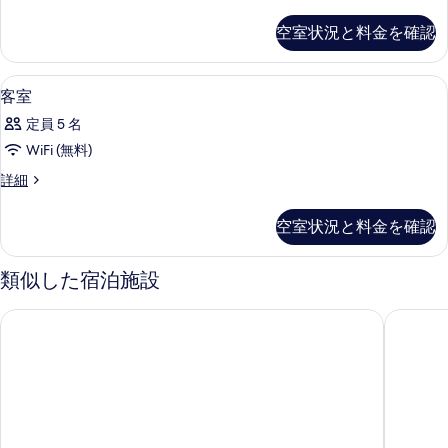
イ
真
禁
ン
空室状況と料金を確認
を
ル
煙
ー
表
(Twin
ム,
アイロン / アイロン台、WiFi (無料)
客
示
1
禁
room)
客室
室
煙
す
の
定員 5 名
(Twin
の
る
す
room)
WiFi (無料)
す
の
べ
客
詳細
詳
べ
て
室
細
て
の
の
空室状況と料金を確認
詳
の
写
細
写
真
類似した宿泊施設
真
を
BUZZ RESORT
リザンシ
を
表
表
示
示
す
す
る
る