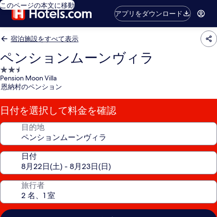
このページの本文に移動
アプリをダウンロード
宿泊施設をすべて表示
ペンションムーンヴィラ
2.5
Pension Moon Villa
つ
恩納村のペンション
星
宿
日付を選択して料金を確認
泊
施
目的地
設
日付
旅行者