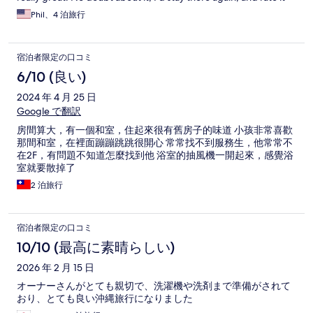
five stars.
Phil、4 泊旅行
宿泊者限定の口コミ
6/10 (良い)
2024 年 4 月 25 日
Google で翻訳
房間算大，有一個和室，住起來很有舊房子的味道 小孩非常喜歡
那間和室，在裡面蹦蹦跳跳很開心 常常找不到服務生，他常常不
在2F，有問題不知道怎麼找到他 浴室的抽風機一開起來，感覺浴
室就要散掉了
2 泊旅行
宿泊者限定の口コミ
10/10 (最高に素晴らしい)
2026 年 2 月 15 日
オーナーさんがとても親切で、洗濯機や洗剤まで準備がされて
おり、とても良い沖縄旅行になりました