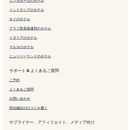
シンガポールのホテル
t
を
a
a
ジ
y
e
ー
ク
s
ク
G
s
開
の
1
を
の
s
ジ
l
A
インドネシアのホテル
の
く
ペ
4
開
ペ
o
を
a
K
タイのホテル
ペ
リ
ー
の
く
ー
r
開
n
I
ー
ン
ジ
ペ
リ
ジ
t
く
d
の
アラブ首長国連邦のホテル
ジ
ク
を
ー
ン
を
の
リ
O
ペ
を
開
ジ
ク
開
ペ
ン
k
ー
イタリアのホテル
開
く
を
く
ー
ク
i
ジ
く
リ
開
リ
ジ
n
を
マルタのホテル
リ
ン
く
ン
を
a
開
ニュージーランドのホテル
ン
ク
リ
ク
開
w
く
ク
ン
く
a
リ
ク
リ
の
ン
サポート & よくあるご質問
ン
ペ
ク
ク
ー
ご予約
ジ
を
よくあるご質問
開
く
お問い合わせ
リ
宿泊施設の口コミを書く
ン
ク
サプライヤー、アフィリエイト、メディア向け