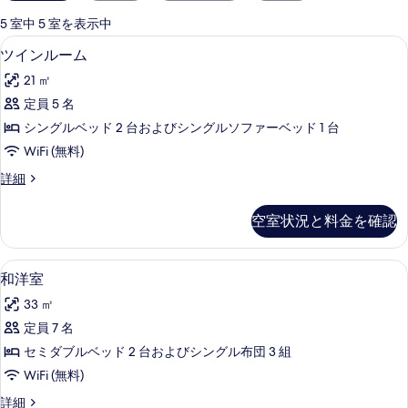
用
可
5 室中 5 室を表示中
能
ツインルーム | アイロン / アイロン台、W
ツ
5
ツインルーム
な
イ
客
21 ㎡
ン
室
定員 5 名
ル
の
シングルベッド 2 台およびシングルソファーベッド 1 台
ー
絞
WiFi (無料)
り
ム
ツ
詳細
込
の
イ
み
す
ン
条
空室状況と料金を確認
ル
べ
件
ー
て
ム
和洋室 | アイロン / アイロン台、WiFi 
和
5
の
和洋室
の
洋
詳
写
33 ㎡
細
室
真
定員 7 名
の
を
セミダブルベッド 2 台およびシングル布団 3 組
す
表
WiFi (無料)
べ
示
和
詳細