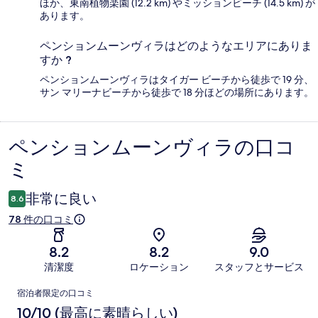
ほか、東南植物楽園 (12.2 km) やミッションビーチ (14.5 km) が
あります。
ペンションムーンヴィラはどのようなエリアにありま
すか ?
ペンションムーンヴィラはタイガー ビーチから徒歩で 19 分、
サン マリーナビーチから徒歩で 18 分ほどの場所にあります。
ペンションムーンヴィラの口コ
口
ミ
コ
ミ
非常に良い
8.6
78 件の口コミ
8.2
8.2
9.0
清潔度
ロケーション
スタッフとサービス
口
宿泊者限定の口コミ
コ
10/10 (最高に素晴らしい)