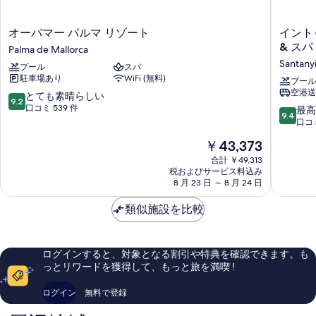
オ
イ
オーバマー パルマ リゾート
イント
ー
ン
& スパ
Palma de Mallorca
バ
ト
Santany
プール
スパ
マ
ゥ
駐車場あり
WiFi (無料)
ー
ロ
プール
空港送
パ
テ
10
とても素晴らしい
9.2
ル
ル
段
口コミ 539 件
10
最高
9.4
マ
カ
階
段
口コミ
リ
ラ
中
階
現
￥43,373
ゾ
エ
9.2、
中
在
ー
ス
と
9.4、
合計 ￥49,313
の
ト
メ
て
税およびサービス料込み
最
料
Palma
8 月 23 日 ～ 8 月 24 日
ラ
も
高
金
de
ル
素
に
は
Mallorca
類似施設を比較
ダ
晴
素
￥43,373
ビ
ら
晴
ー
し
ら
チ
い、
し
ログインすると、対象となる割引や特典を確認できます。も
ホ
口
い、
っとリワードを獲得して、もっと旅を満喫 !
テ
コ
口
ル
ミ
コ
ログイン
無料で登録
&
539
ミ
ス
件
702