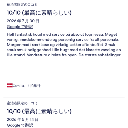
宿泊者限定の口コミ
10/10 (最高に素晴らしい)
2026 年 7 月 30 日
Google で翻訳
Helt fantastisk hotel med service på absolut topniveau. Meget
venlig, imødekommende og personlig service fra alt personale.
Morgenmad i særklasse og virkelig lækker aftenbuffet. Smuk
smuk smuk beliggenhed i lille bugt med det klareste vand og en
lille strand. Vandreture direkte fra byen. De største anbefalinger
Camilla、4 泊旅行
宿泊者限定の口コミ
10/10 (最高に素晴らしい)
2026 年 5 月 14 日
Google で翻訳