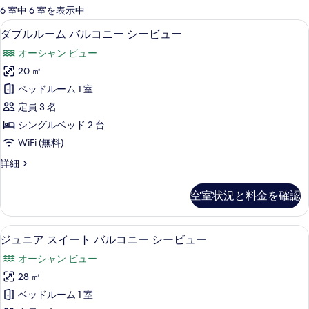
可
6 室中 6 室を表示中
能
ミニバー、セーフティボックス (室内)
ダ
6
ダブルルーム バルコニー シービュー
な
ブ
客
オーシャン ビュー
ル
室
20 ㎡
ル
の
ベッドルーム 1 室
ー
絞
定員 3 名
り
ム
シングルベッド 2 台
込
バ
WiFi (無料)
み
ル
条
ダ
詳細
コ
件
ブ
ニ
ル
空室状況と料金を確認
ル
ー
ー
シ
ム
ミニバー、セーフティボックス (室内)
ジ
5
バ
ジュニア スイート バルコニー シービュー
ー
ュ
ル
ビ
オーシャン ビュー
コ
ニ
ニ
ュ
28 ㎡
ア
ー
ー
ベッドルーム 1 室
シ
ス