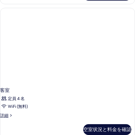
シ
の
べ
ー
写
ビ
て
ュ
真
の
ー
を
の
写
表
詳
真
細
示
を
す
表
る
示
す
る
客室
定員 4 名
WiFi (無料)
客
詳細
室
の
空室状況と料金を確認
詳