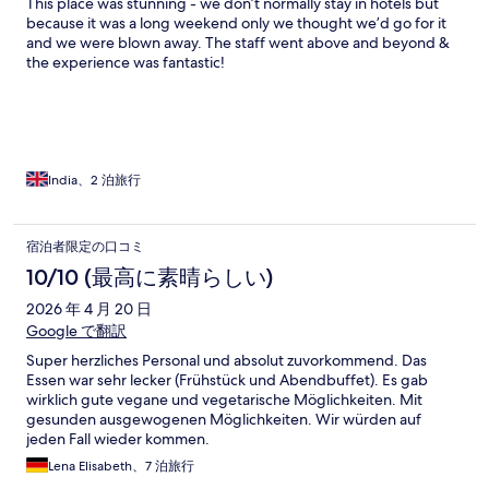
This place was stunning - we don’t normally stay in hotels but
because it was a long weekend only we thought we’d go for it
and we were blown away. The staff went above and beyond &
the experience was fantastic!
India、2 泊旅行
宿泊者限定の口コミ
10/10 (最高に素晴らしい)
2026 年 4 月 20 日
Google で翻訳
Super herzliches Personal und absolut zuvorkommend. Das
Essen war sehr lecker (Frühstück und Abendbuffet). Es gab
wirklich gute vegane und vegetarische Möglichkeiten. Mit
gesunden ausgewogenen Möglichkeiten. Wir würden auf
jeden Fall wieder kommen.
Lena Elisabeth、7 泊旅行