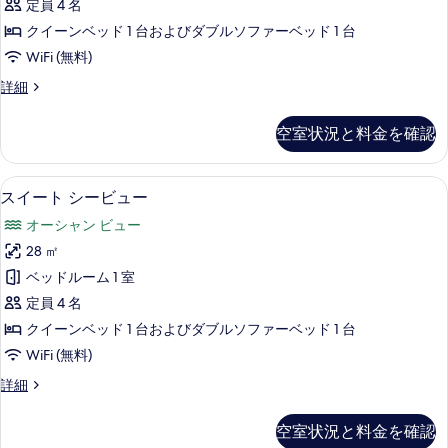
ー
の
定員 4 名
イ
ビ
す
クイーンベッド 1 台およびダブルソファーベッド 1 台
ュ
ー
べ
WiFi (無料)
ー
ト
の
て
ジ
詳細
詳
バ
ュ
の
細
ル
ニ
空室状況と料金を確認
写
ア
コ
ス
真
ニ
イ
ミニバー、セーフティボックス (室内)
ス
を
4
ー
スイート シービュー
ー
イ
ト
表
シ
オーシャン ビュー
バ
ー
示
ル
ー
28 ㎡
ト
す
コ
ビ
ベッドルーム 1 室
ニ
シ
る
ー
ュ
定員 4 名
ー
シ
ー
クイーンベッド 1 台およびダブルソファーベッド 1 台
ー
ビ
の
WiFi (無料)
ビ
ュ
ュ
す
ス
詳細
ー
ー
イ
べ
の
の
ー
詳
空室状況と料金を確認
て
ト
す
細