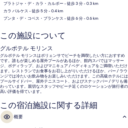
プラトジャ・デ・カラ・カルボー
- 徒歩 3 分
- 0.3 km
カラ バルケス
- 徒歩 5 分
- 0.4 km
プンタ・デ・コベス・ブランケス
- 徒歩 6 分
- 0.6 km
この施設について
グルポテル モリンス
グルポテル モリンスはポリェンサでビーチを満喫したい方におすすめ
です。誰もが楽しめる屋外プールがあるほか、館内スパではマッサー
ジ、ボディラップ、およびマニキュア / ペディキュアをご満喫いただけ
ます。レストランでお食事をお召し上がりいただけるほか、バー / ラウ
ンジでは冷たいお飲み物をお楽しみいただけます。この高級ホテルには
プールサイドバー、屋外テニスコート、およびスナックバー / デリも備
わっています。親切なスタッフやビーチ近くのロケーションが旅行者の
高い評価を得ています。
この宿泊施設に関する詳細
概要