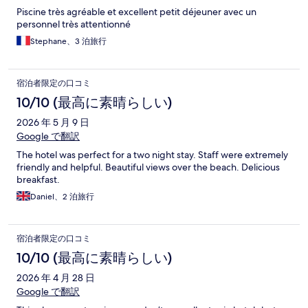
Piscine très agréable et excellent petit déjeuner avec un
personnel très attentionné
Stephane、3 泊旅行
宿泊者限定の口コミ
10/10 (最高に素晴らしい)
2026 年 5 月 9 日
Google で翻訳
The hotel was perfect for a two night stay. Staff were extremely
friendly and helpful. Beautiful views over the beach. Delicious
breakfast.
Daniel、2 泊旅行
宿泊者限定の口コミ
10/10 (最高に素晴らしい)
2026 年 4 月 28 日
Google で翻訳