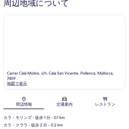
周辺地域について
パ
件
件
-
の
件
大
口
の
人
コ
口
限
ミ
コ
定
ミ
Santanyi
Carrer Cala Molins, s/n, Cala San Vicente, Pollenca, Mallorca,
7469
地図で表示
地図
周辺情報
交通案内
レストラン
カラ・モリンズ
- 徒歩 1 分
- 0.1 km
カラ・クララ
- 徒歩 2 分
- 0.2 km