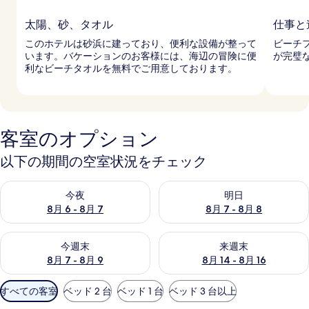
太陽、砂、タオル
仕事と
このホテルは砂浜に建っており、便利な設備が整って
ビーチ
います。バケーションのお客様には、海辺の冒険に便
が完璧
利なビーチタオルを無料でご用意しております。
客室のオプション
以下の期間の空室状況をチェック
今夜 8月 6 - 8月 7 の空室状況をチェック
明日 8月 7 - 8月 8 の空室
今夜
明日
8月 6 - 8月 7
8月 7 - 8月 8
今週末 8月 7 - 8月 9 の空室状況をチェック
来週末 8月 14 - 8月 16 の
今週末
来週末
8月 7 - 8月 9
8月 14 - 8月 16
利
すべての客室
ベッド 2 台
ベッド 1 台
ベッド 3 台以上
用