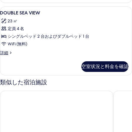
細
DOUBLE
ミニバー、セーフティボックス (室内)
1
DOUBLE SEA VIEW
SEA
23 ㎡
VIEW
定員 4 名
の
シングルベッド 2 台およびダブルベッド 1 台
す
WiFi (無料)
べ
て
DOUBLE
詳細
SEA
の
VIEW
空室状況と料金を確認
写
の
詳
真
細
類似した宿泊施設
を
表
オーバマー パルマ リゾート
イントゥ
示
す
る