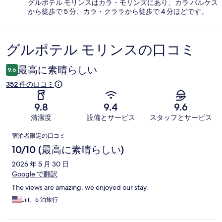
グルポテル モリンスはカラ・モリンズにあり、カラ バルケス
から徒歩で 5 分、カラ・クララから徒歩で 4 分ほどです。
グルポテル モリンスの口コミ
口
コ
最高に素晴らしい
9.6
ミ
352 件の口コミ
9.8
9.4
9.6
清潔度
設備とサービス
スタッフとサービス
口
宿泊者限定の口コミ
コ
10/10 (最高に素晴らしい)
ミ
2026 年 5 月 30 日
Google で翻訳
The views are amazing, we enjoyed our stay.
Jill、6 泊旅行