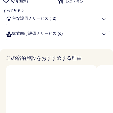
WiFi (無料)
好
レストラン
評
すべて見る
件
主な設備 / サービス
の
(12)
口
コ
家族向け設備 / サービス
(6)
ミ
この宿泊施設をおすすめする理由