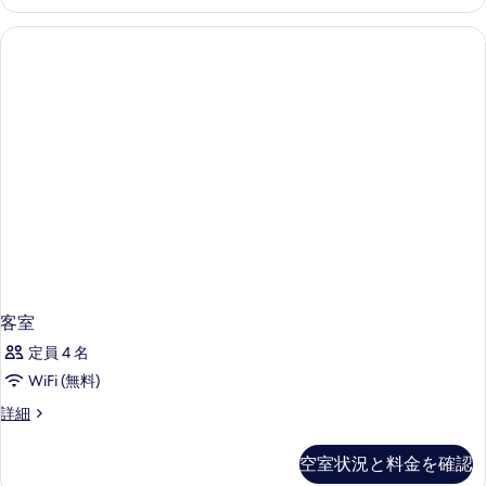
細
客室
定員 4 名
WiFi (無料)
客
詳細
室
の
空室状況と料金を確認
詳