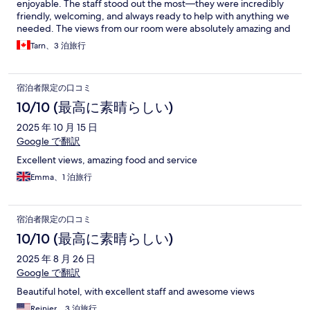
enjoyable. The staff stood out the most—they were incredibly
friendly, welcoming, and always ready to help with anything we
needed. The views from our room were absolutely amazing and
added something special to the whole trip. One of my favorite
Tarn、3 泊旅行
parts was the buffet, which offered a great variety of options
and everything was fresh and delicious even for vegetarians!
Overall, it was a fantastic experience and I would definitely stay
宿泊者限定の口コミ
here again.
10/10 (最高に素晴らしい)
2025 年 10 月 15 日
Google で翻訳
Excellent views, amazing food and service
Emma、1 泊旅行
宿泊者限定の口コミ
10/10 (最高に素晴らしい)
2025 年 8 月 26 日
Google で翻訳
Beautiful hotel, with excellent staff and awesome views
Reinier、3 泊旅行