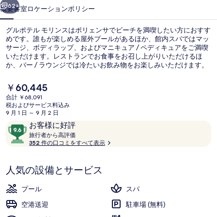
ン
62+
概要
客室
ロケーション
ポリシー
ス
グルポテル モリンスはポリェンサでビーチを満喫したい方におすす
の
めです。誰もが楽しめる屋外プールがあるほか、館内スパではマッ
サージ、ボディラップ、およびマニキュア / ペディキュアをご満喫
写
いただけます。レストランでお食事をお召し上がりいただけるほ
真
か、バー / ラウンジでは冷たいお飲み物をお楽しみいただけます。
この高級ホテルにはプールサイドバー、屋外テニスコート、および
ギ
スナックバー / デリも備わっています。親切なスタッフやビーチ近
現
￥60,445
くのロケーションが旅行者の高い評価を得ています。
在
ャ
合計 ￥68,091
の
税およびサービス料込み
ビーチ、ビーチタオル
ラ
料
9 月 1 日 ～ 9 月 2 日
金
口
10
お客様に好評
リ
は
コ
旅
段
旅行者から高評価
￥60,445
ー
行
352 件の口コミをすべて表示
ミ
階
で
者
す
中
か
9.6、
人気の設備とサービス
ら
お
高
評
客
プール
スパ
価
様
空港送迎
駐車場 (無料)
に