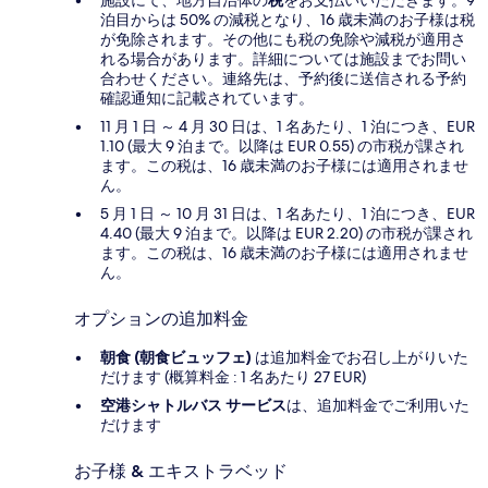
泊目からは 50% の減税となり、16 歳未満のお子様は税
が免除されます。その他にも税の免除や減税が適用さ
れる場合があります。詳細については施設までお問い
合わせください。連絡先は、予約後に送信される予約
確認通知に記載されています。
11 月 1 日 ～ 4 月 30 日は、1 名あたり、1 泊につき、EUR
1.10 (最大 9 泊まで。以降は EUR 0.55) の市税が課され
ます。この税は、16 歳未満のお子様には適用されませ
ん。
5 月 1 日 ～ 10 月 31 日は、1 名あたり、1 泊につき、EUR
4.40 (最大 9 泊まで。以降は EUR 2.20) の市税が課され
ます。この税は、16 歳未満のお子様には適用されませ
ん。
オプションの追加料金
朝食 (朝食ビュッフェ)
は追加料金でお召し上がりいた
だけます (概算料金 : 1 名あたり 27 EUR)
空港シャトルバス サービス
は、追加料金でご利用いた
だけます
お子様 & エキストラベッド