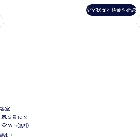
ュ
を
の
ニ
空室状況と料金を確認
表
ア
す
ス
示
べ
イ
す
ー
て
ト
る
の
の
詳
写
細
真
を
表
示
す
る
客室
定員 10 名
WiFi (無料)
客
詳細
室