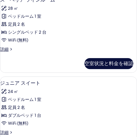
ム
表
ー
イ
(2
28 ㎡
ン
示
ペ
adults
ル
ベッドルーム 1 室
す
リ
ー
+
定員 2 名
ム
る
ア
1
(2
シングルベッド 2 台
ツ
child)
adults
WiFi (無料)
+
の
イ
1
ス
詳細
す
ン
child)
ー
べ
の
ル
ペ
空室状況と料金を確認
詳
リ
て
ー
細
ア
の
ム
ツ
ミニバー、セーフティボックス (室内)、防
ジ
8
イ
ジュニア スイート
写
の
ュ
ン
真
す
24 ㎡
ル
ニ
ー
を
べ
ベッドルーム 1 室
ア
ム
表
て
定員 2 名
の
ス
示
詳
の
ダブルベッド 1 台
イ
細
す
写
WiFi (無料)
ー
る
真
ジ
詳細
ト