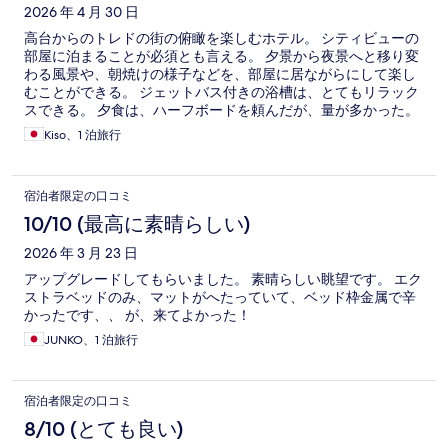
2026 年 4 月 30 日
高台からのトレドの街の俯瞰を楽しむホテル。 シティビューの
部屋に泊まることが必須とも言える。 夕景から夜景へと移り変
わる風景や、朝焼けの様子などを、部屋に居ながらにして楽し
むことができる。 ジェットバス付きの浴槽は、とてもリラック
スできる。 夕食は、ハーフボードを頼んだが、量が多かった。
余程の健啖家でない限り、アラカルトでの注文の方が良いか
Kiso、1 泊旅行
も。 アクセスはタクシーが最適。近くのバス停から歩くことも
できるが、キャリーバックは避けた方が良い。
宿泊者限定の口コミ
10/10 (最高に素晴らしい)
2026 年 3 月 23 日
アップグレードしてもらいました。 素晴らしい眺望です。 エク
ストラベッドのみ、マットがへたっていて、ベッド枠金属で辛
かったです、、 が、来てよかった！
JUNKO、1 泊旅行
宿泊者限定の口コミ
8/10 (とても良い)