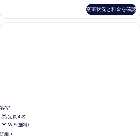
の
空室状況と料金を確認
詳
細
客室
定員 4 名
WiFi (無料)
客
詳細
室