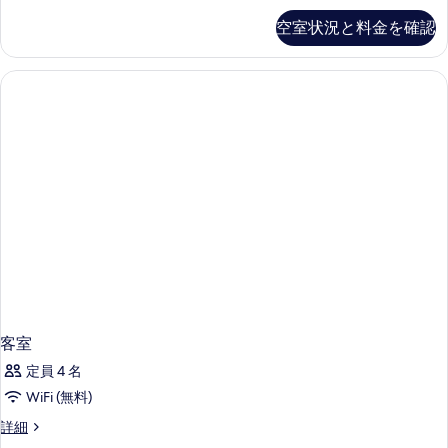
の
空室状況と料金を確認
詳
細
客室
定員 4 名
WiFi (無料)
客
詳細
室