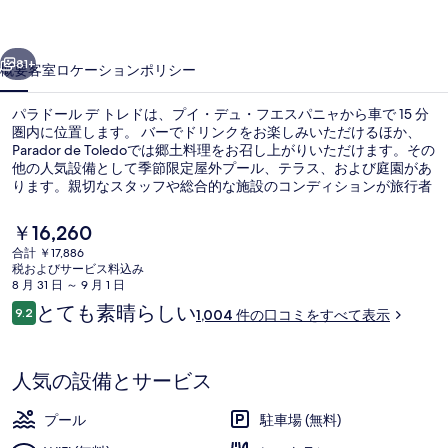
ト
前へ
次へ
レ
81+
概要
客室
ロケーション
ポリシー
ド
パラドール デ トレドは、プイ・デュ・フエスパニャから車で 15 分
の
圏内に位置します。 バーでドリンクをお楽しみいただけるほか、
Parador de Toledoでは郷土料理をお召し上がりいただけます。その
写
他の人気設備として季節限定屋外プール、テラス、および庭園があ
真
ります。親切なスタッフや総合的な施設のコンディションが旅行者
の高い評価を得ています。
ギ
現
￥16,260
在
ャ
合計 ￥17,886
の
税およびサービス料込み
施設内の設備
ラ
料
8 月 31 日 ～ 9 月 1 日
金
口
とても素晴らしい
リ
9.2
1,004 件の口コミをすべて表示
は
10段階中9.2
コ
￥16,260
ー
ミ
で
す
人気の設備とサービス
プール
駐車場 (無料)