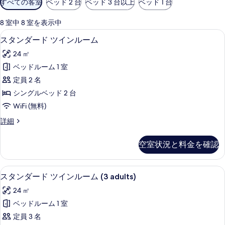
すべての客室
ベッド 2 台
ベッド 3 台以上
ベッド 1 台
用
可
8 室中 8 室を表示中
能
ミニバー、セーフティボックス (室内)、防
ス
9
スタンダード ツインルーム
な
タ
客
24 ㎡
ン
室
ベッドルーム 1 室
ダ
の
定員 2 名
ー
絞
シングルベッド 2 台
り
ド
WiFi (無料)
込
ツ
み
ス
詳細
イ
タ
条
ン
ン
件
空室状況と料金を確認
ダ
ル
ー
ー
ド
ミニバー、セーフティボックス (室内)、防
ス
10
ツ
スタンダード ツインルーム (3 adults)
ム
タ
イ
の
24 ㎡
ン
ン
ル
す
ベッドルーム 1 室
ダ
ー
べ
定員 3 名
ム
ー