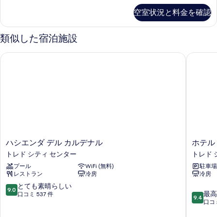
の
空室状況と料金を確認
詳
細
類似した宿泊施設
ハシエンダ デル カルデナル
ホテル 
ハ
ホ
ハシエンダ デル カルデナル
ホテル
シ
テ
トレド シティ センター
トレド 
エ
ル
プール
WiFi (無料)
駐車場
ン
サ
レストラン
冷房
冷房
ダ
ン
デ
タ
10
とても素晴らしい
9.0
10
ル
イ
最高
段
口コミ 537 件
9.4
段
カ
サ
口コミ
階
階
ル
ベ
中