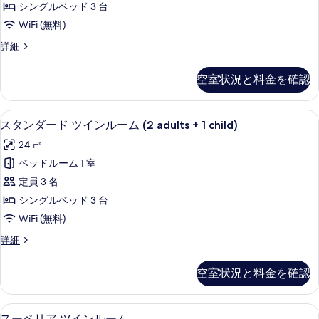
の
て
シングルベッド 3 台
ド
詳
の
WiFi (無料)
細
ツ
写
ス
詳細
イ
タ
真
ン
ン
空室状況と料金を確認
を
ダ
ル
ー
表
ー
ド
ミニバー、セーフティボックス (室内)、防
ス
示
10
ツ
スタンダード ツインルーム (2 adults + 1 child)
ム
タ
イ
す
(3
24 ㎡
ン
ン
る
adults)
ル
ベッドルーム 1 室
ダ
ー
の
定員 3 名
ム
ー
す
(3
シングルベッド 3 台
ド
adults)
べ
WiFi (無料)
の
ツ
て
詳
ス
詳細
イ
細
の
タ
ン
ン
写
空室状況と料金を確認
ダ
ル
真
ー
ー
ド
を
ミニバー、セーフティボックス (室内)、防
ス
9
ツ
スーペリア ツインルーム