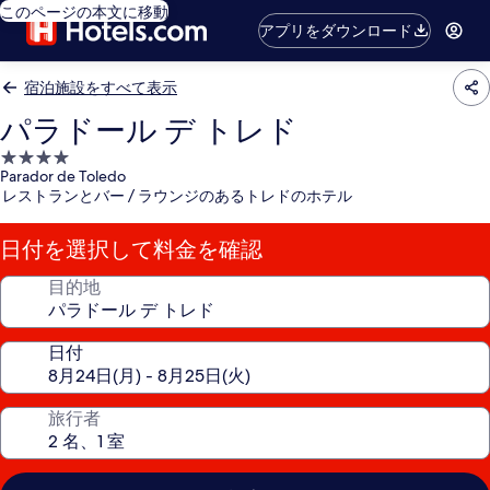
このページの本文に移動
アプリをダウンロード
宿泊施設をすべて表示
パラドール デ トレド
4.0
Parador de Toledo
つ
レストランとバー / ラウンジのあるトレドのホテル
星
宿
日付を選択して料金を確認
泊
施
目的地
設
日付
旅行者