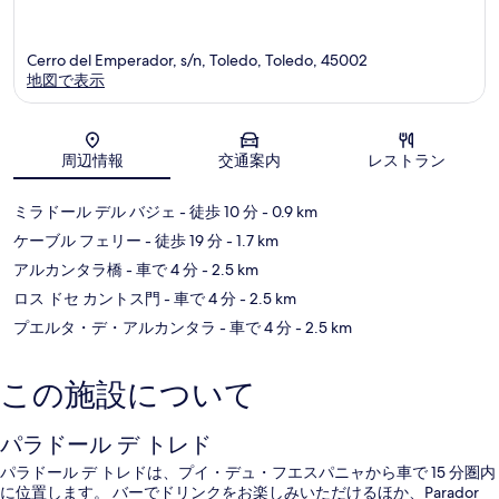
Cerro del Emperador, s/n, Toledo, Toledo, 45002
地図で表示
地図
周辺情報
交通案内
レストラン
ミラドール デル バジェ
- 徒歩 10 分
- 0.9 km
ケーブル フェリー
- 徒歩 19 分
- 1.7 km
アルカンタラ橋
- 車で 4 分
- 2.5 km
ロス ドセ カントス門
- 車で 4 分
- 2.5 km
プエルタ・デ・アルカンタラ
- 車で 4 分
- 2.5 km
この施設について
パラドール デ トレド
パラドール デ トレドは、プイ・デュ・フエスパニャから車で 15 分圏内
に位置します。 バーでドリンクをお楽しみいただけるほか、Parador