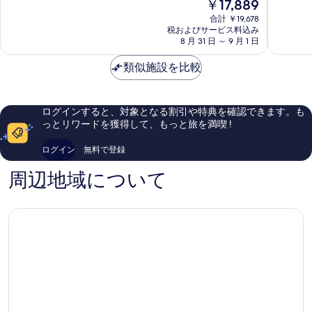
現
￥17,889
中
デ
ル
9.0、
在
9.4、
ナ
ト
と
合計 ￥19,678
の
最
ル
レ
て
税およびサービス料込み
料
高
ト
8 月 31 日 ～ 9 月 1 日
ド
も
金
に
レ
シ
素
は
素
ド
類似施設を比較
テ
晴
￥17,889
晴
シ
ィ
ら
ら
テ
セ
し
し
ィ
ン
い、
ログインすると、対象となる割引や特典を確認できます。も
い、
セ
タ
口
っとリワードを獲得して、もっと旅を満喫 !
口
ン
ー
コ
コ
タ
ミ
ログイン
無料で登録
ミ
ー
537
1,002
件
周辺地域について
件
件
件
の
の
口
口
コ
コ
ミ
ミ