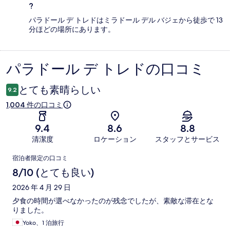
?
パラドール デ トレドはミラドール デル バジェから徒歩で 13
分ほどの場所にあります。
パラドール デ トレドの口コミ
口
コ
とても素晴らしい
9.2
ミ
1,004 件の口コミ
9.4
8.6
8.8
清潔度
ロケーション
スタッフとサービス
口
宿泊者限定の口コミ
コ
8/10 (とても良い)
ミ
2026 年 4 月 29 日
夕食の時間が選べなかったのが残念でしたが、素敵な滞在とな
りました。
Yoko、1 泊旅行