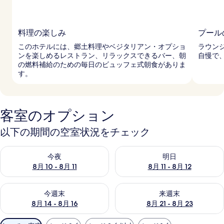
料理の楽しみ
プール
このホテルには、郷土料理やベジタリアン・オプショ
ラウン
ンを楽しめるレストラン、リラックスできるバー、朝
自慢で
の燃料補給のための毎日のビュッフェ式朝食がありま
す。
客室のオプション
以下の期間の空室状況をチェック
今夜 8月 10 - 8月 11 の空室状況をチェック
明日 8月 11 - 8月 12 の空
今夜
明日
8月 10 - 8月 11
8月 11 - 8月 12
今週末 8月 14 - 8月 16 の空室状況をチェック
来週末 8月 21 - 8月 23 の
今週末
来週末
8月 14 - 8月 16
8月 21 - 8月 23
利